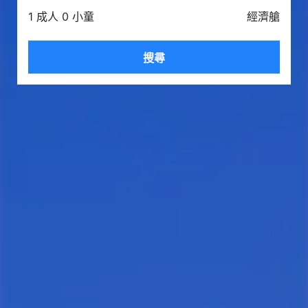
1 成人 0 小童
經濟艙
搜尋