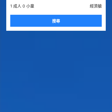
1 成人 0 小童
經濟艙
搜尋