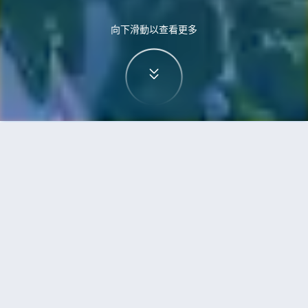
向下滑動以查看更多
首頁
機票
蘇黎世到芽莊的機票
搜尋由蘇黎世飛往芽莊的廉價航班
單程
來回
ZRH
NHA
3h5min
13:00
14:00
直飛
檢查價格