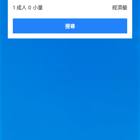
1 成人 0 小童
經濟艙
搜尋