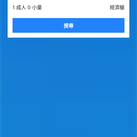
1 成人 0 小童
經濟艙
搜尋