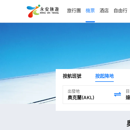
旅行團
機票
酒店
自由行
按航班號
按起降地
出發地
目