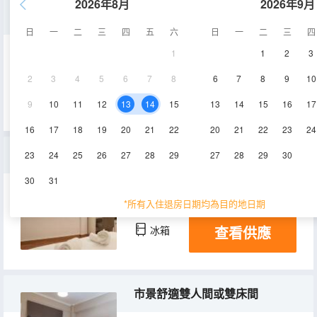
2026年8月
2026年9月
三人房
日
一
二
三
四
五
六
日
一
二
三
四
1
1
2
3
20㎡
4層
2
3
4
5
6
7
8
6
7
8
9
10
查看供應
9
10
11
12
13
14
15
13
14
15
16
17
16
17
18
19
20
21
22
20
21
22
23
24
享有城市美景的高級套房
23
24
25
26
27
28
29
27
28
29
30
30
31
空調
淋浴
電視機
*所有入住退房日期均為目的地日期
查看供應
冰箱
市景舒適雙人間或雙床間