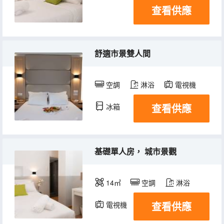
查看供應
舒適市景雙人間
空調
淋浴
電視機
查看供應
冰箱
基礎單人房， 城市景觀
14㎡
空調
淋浴
查看供應
電視機
冰箱