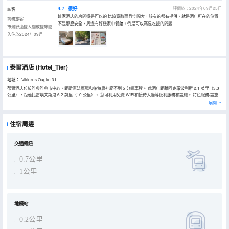
4.7
很好
評價於：2024年09月25日
訪客
這家酒店的房間還是可以的 比較寬敞而且空間大，該有的都有提供，就是酒店所在的位置
商務旅客
不是那麼安全，周邊有好幾家中餐館。倒是可以滿足吃飯的問題
市景舒適雙人間或雙床間
入住於2024年09月
泰爾酒店
(Hotel_Tier)
地址：
Viktoros Ougko 31
蒂爾酒店位於雅典雅典市中心，距離憲法廣場和帕特農神廟不到 5 分鐘車程。 此酒店距離阿克羅波利斯 2.1 英里（3.3
公里），距離比雷埃夫斯港 6.2 英里（10 公里）。 您可利用免費 WiFi和接待大廳等便利服務和設施。 特色服務/設施
包括多語言服務、行李寄存和前台保管箱。 有 18 間空調客房提供冰箱和LED 電視；您定能在旅途中找到家的舒適。提
展開
供免費無線網絡，方便您與朋友保持聯繫；有線頻道可滿足您的娛樂需求。配備淋浴設施的私人浴室提供大花灑淋浴噴
頭和免費洗浴用品。便利設施包括電話，以及保險箱和書桌。
住宿周邊
交通樞紐
0.7公里
1公里
地鐵站
0.2公里