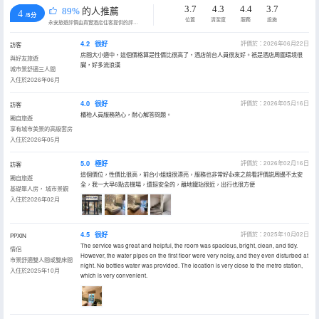
3.7
4.3
4.4
3.7
89%
的人推薦
4
/5分
位置
清潔度
服務
設施
永安旅遊評價由真實酒店住客提供的評價。
4.2
很好
評價於：2026年06月22日
訪客
房間大小適中，這個價格算是性價比很高了，酒店前台人員很友好。衹是酒店周圍環境很
與好友旅遊
臟，好多流浪漢
城市景舒適三人間
入住於2026年06月
4.0
很好
評價於：2026年05月16日
訪客
櫃枱人員服務熱心，耐心解答問題。
獨自旅遊
享有城市美景的高級套房
入住於2026年05月
5.0
極好
評價於：2026年02月16日
訪客
這個價位，性價比很高，前台小姐姐很漂亮，服務也非常好👍來之前看評價説周邊不太安
獨自旅遊
全，我一大早6點去機場，還挺安全的，離地鐵站很近，出行也很方便
基礎單人房， 城市景觀
入住於2026年02月
4.5
很好
評價於：2025年10月02日
PPXIN
The service was great and helpful, the room was spacious, bright, clean, and tidy.
情侶
However, the water pipes on the first floor were very noisy, and they even disturbed at
市景舒適雙人間或雙床間
night. No bottles water was provided. The location is very close to the metro station,
入住於2025年10月
which is very convenient.