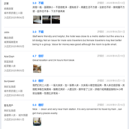
3.0
不錯
評價於：2025年09月13日
訪客
房間一般，面積狹小，不是很乾凈，還有蚊子，周邊生活不方便，治安也不好，做地鐵不方
商務旅客
便，超市也不多，下次不會再來
城市景舒適三人間
入住於2025年06月
3.0
不錯
評價於：2025年06月01日
Jubs
Staff were friendly and helpful, the hotel was close to a metro station but the area is a
獨自旅遊
bit dodgy. Not an issue for male solo travellers but female travellers may feel better
城景精緻套房
being in a group. Value for money was good although the room is quite small.
入住於2025年05月
4.7
很好
評價於：2025年05月19日
AzarZayn
Great location and 24 hours front desk
家庭旅遊
經濟雙人房
入住於2025年05月
5.0
極好
評價於：2025年03月11日
Sunjiawei
我們訂的三人間，一張大床房，加一張單人床，大床兩人睡空間足夠，單人床也很舒服。房
與好友旅遊
間乾淨衞生無異味。服務尤其好，人還沒到，郵件發了三封，詳細介紹周邊設施和24小時
城市景舒適三人間
前台服務。性價比非常高。
入住於2025年03月
5.0
極好
評價於：2025年01月16日
匿名用戶
Nice ， clean and very near train station. It is very convenient to travel by train , can
與好友旅遊
get many places easily.
基礎單人房， 城市景觀
入住於2025年01月