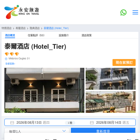
特價酒店
>
希臘酒店
>
雅典酒店
>
泰爾酒店
(Hotel_Tier)
酒店概览
住客點評（53）
設施簡介
酒店政策
泰爾酒店
(Hotel_Tier)
Viktoros Ougko 31
現在就預訂
全部設施>
2026年08月13日
週四
2026年08月14日
週五
1 晚
重新搜尋