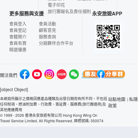
電子印花
旅行團報名及責任細則
更多服務與支援
永安旅遊APP
會員登入
會員活動
會員登記
顧客意見
會籍簡介
服務查詢
會員有賞
分銷夥伴合作平台
精選優惠
關注我們
[object Object]
本網頁所顯示之價格因應產品種類及出發日期而有所不同，不包括
站點地圖
私隱
|
任何稅項、燃油附加費、行政費、簽証費、服務費(旅行團適用)及
政策
其他應繳費用
© 1999 - 2026 香港永安旅遊有限公司 Hong Kong Wing On
Travel Service Limited. All Rights Reserved. 牌照號碼: 350074