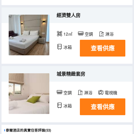
經濟雙人房
12㎡
空調
淋浴
查看供應
冰箱
城景精緻套房
空調
淋浴
電視機
查看供應
冰箱
泰爾酒店的真實住客評論(53)