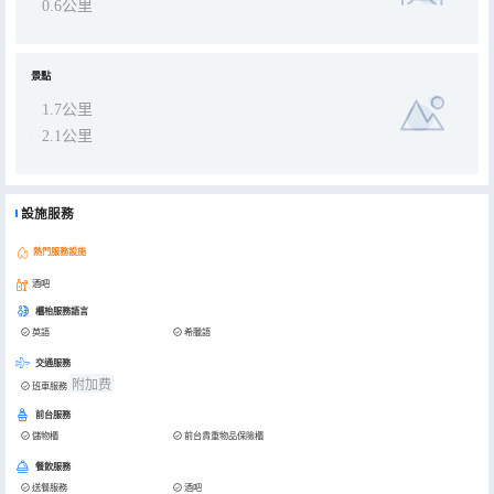
0.6公里
景點
1.7公里
2.1公里
設施服務
熱門服務設施
酒吧
櫃枱服務語言
英語
希臘語
交通服務
附加费
班車服務
前台服務
儲物櫃
前台貴重物品保險櫃
餐飲服務
送餐服務
酒吧