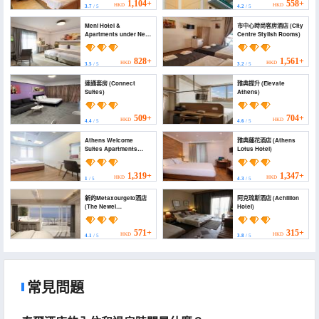
1,104+
558+
HKD
HKD
3.7
/ 5
4.2
/ 5
Meni Hotel &
市中心時尚客房酒店 (City
Apartments under New
Centre Stylish Rooms)
Management (Meni
Hotel & Apartments
under New
828+
1,561+
HKD
HKD
3.5
/ 5
3.2
/ 5
Management)
連通套房 (Connect
雅典提升 (Elevate
Suites)
Athens)
509+
704+
HKD
HKD
4.4
/ 5
4.6
/ 5
Athens Welcome
雅典蓮花酒店 (Athens
Suites Apartments
Lotus Hotel)
(Athens Welcome
Suites Apartments)
1,319+
1,347+
HKD
HKD
1
/ 5
4.3
/ 5
新的Metaxourgeio酒店
阿克琉斯酒店 (Achillion
(The Newel
Hotel)
Metaxourgeio)
571+
315+
HKD
HKD
4.1
/ 5
3.8
/ 5
常見問題