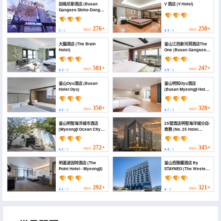
因格尼斯酒店 (Busan
V 酒店 (V Hotel)
Gangseo Sinho-Dong
Ignis)
276+
250+
HKD
HKD
5
/ 5
4.3
/ 5
大腦酒店 (The Brain
釜山江西新河洞酒店The
Hotel)
One (Busan Gangseo
Sinhodong Hotel the
One)
501+
247+
HKD
HKD
4.3
/ 5
3.9
/ 5
釜山Oyu酒店 (Busan
釜山明知Oyu酒店
Hotel Oyu)
(Busan Myeongji Hotel
Oyu)
350+
328+
HKD
HKD
4.5
/ 5
4.7
/ 5
釜山明智海洋城市酒店
25號酒店明智海洋城分店-
(Myeongji Ocean City
商務 (No. 25 Hotel
Hotel)
Myeongji Ocean City
Business)
272+
345+
HKD
HKD
4.2
/ 5
4.4
/ 5
明基波因特酒店 (The
釜山西雅圖酒店 By
Point Hotel - Myeongji)
STAYNEO (The Western
Busan Hotel By
STAYNEO)
292+
321+
HKD
HKD
4.1
/ 5
4
/ 5