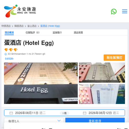
特價酒店
>
韓國酒店
>
釜山酒店
>
蛋酒店
(Hotel Egg)
酒店概览
住客點評（0）
設施簡介
酒店政策
蛋酒店
(Hotel Egg)
33 Sinhosandan 1-ro 217beon-gil
現在就預訂
全部設施>
2026年08月11日
週二
2026年08月12日
週三
1 晚
重新搜尋