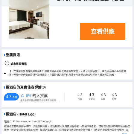
查看供應
重要資訊
城市重要資訊
【一次性用品免費提供限制通知】根據資源再利用法修正案的實施，牙刷、牙膏等部分一次性用品將不再免費提
供。但部分酒店仍會提供一次性用品，具體提供的用品信息請參考該酒店的房型設施。感謝您的諒解。
蛋酒店的真實住客評論(0)
4.3
4.3
4.3
4.3
0%
的人推薦
4.3
/5分
位置
清潔度
服務
設施
永安旅遊評價由真實酒店住客提供的評價。
蛋酒店
(Hotel Egg)
地址：
33 Sinhosandan 1-ro 217beon-gil
在蛋酒店體驗豐富多樣的一流設施與服務。 住宿期間可免費使用互聯網，確保即時通信。 使用住宿提供的機場便捷接送
服務，輕鬆安排往返機場的交通。如果您駕車前來，您可享受住宿提供的免費停車。住宿提供禮賓服務等接待服務，以
確保客人滿意。住宿提供洗衣服務，無論是長期住宿還是需要換洗乾淨的衣服，都可確保您珍愛的旅行服裝乾淨可穿。