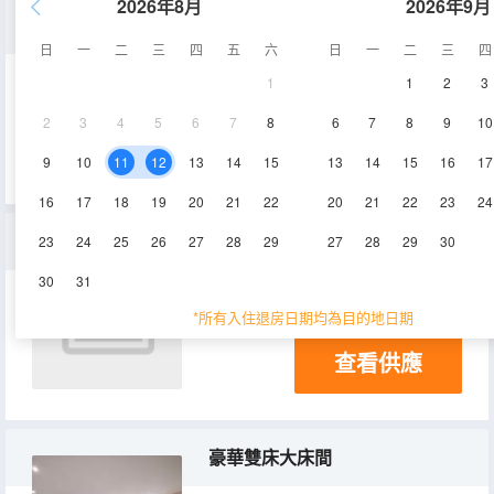
2026年8月
2026年9月
雙人房
日
一
二
三
四
五
六
日
一
二
三
四
1
1
2
3
25㎡
空調
電視機
2
3
4
5
6
7
8
6
7
8
9
10
查看供應
9
10
11
12
13
14
15
13
14
15
16
17
16
17
18
19
20
21
22
20
21
22
23
24
提前入住（隨機分配房間）
23
24
25
26
27
28
29
27
28
29
30
30
31
*所有入住退房日期均為目的地日期
查看供應
豪華雙床大床間