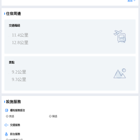
展開
在悠閒的白天和晚上，客房送餐服務等房內設施可讓您充分享受住宿時光。 住宿全面禁煙。 住宿配備了各種便利設施，
讓您夜夜好眠。 為了確保客人滿意，部分客房提供空調或寢具用品，讓您享受更愉快的入住體驗。 在特定客房中，客人
可以享受一流的室內娛樂設施，包括室內視頻流媒體、每日報紙或電視。住宿的部分客房為客人提供室內飲料。 住宿的
住宿周邊
部分客房浴室配有必要的浴室用品，以確保為客人提供舒適的入住體驗。 住宿內提供娛樂場所，您可在此與旅伴一起度
過難忘的夜晚。
交通樞紐
11.4公里
12.8公里
景點
9.2公里
9.3公里
設施服務
櫃枱服務語言
英語
韓語
交通服務
前台服務
VIP通道入住