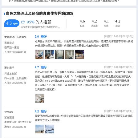
供。但部分酒店仍會提供一次性用品，具體提供的用品信息請參考該酒店的房型設施。感謝您的諒解。
白色之樂酒店及民宿的真實住客評論(283)
4.6
4.2
4.1
4.2
95%
的人推薦
4.3
/5分
位置
清潔度
服務
設施
永安旅遊評價由真實酒店住客提供的評價。
5.0
極好
評價於：2026年08月06日
愛到處旅行的筱敏兒
離海雲台沙灘100樓很近，附近有五六間超商買東西很方便，走路去到海雲台市場和大街約
家庭旅遊
10分鐘到公車站約7分鐘，房間很乾淨冰箱很大也有梳粧台co值很高
豪華雙人床房
入住於2026年06月
4.7
很好
評價於：2026年07月30日
匿名用戶
這次入住家庭房，有一個雙人床房間，跟客廳處2張單人床，飯店不算新，但是乾淨，空間
與好友旅遊
寬敞，離捷運站有點距離，大約10-15分鐘路程，但是走在沙灘步道上體感距離沒那麼久，
四人套房（配備廚房）
飯店就在x the sky跟club d oasis旁邊，離海雲台街道約5分鐘路程，要搭膠囊列車也很
入住於2026年07月
近，走路5-10分鐘，逛街、走景點都很方便，價錢也不貴（因忘記拍攝，照片來自官網，
但與實際入住相符）
4.2
很好
評價於：2026年07月21日
Vivi666
最愛他的地點方便走路1分鐘立刻到海雲台的海邊去搭膠囊列車或是要散步到鬆亭的走道都
家庭旅遊
非常的方便又不趕時間
家庭雙床房（提供烹飪設
施）
入住於2026年07月