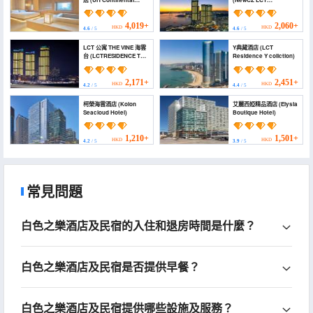
CenterPoint)
Residence)
4,019+
2,060+
HKD
HKD
4.6
/ 5
4.6
/ 5
LCT 公寓 THE VINE 海雲
Y典藏酒店 (LCT
台 (LCTRESIDENCE THE
Residence Y collction)
VINE Haeundae)
2,171+
2,451+
HKD
HKD
4.2
/ 5
4.4
/ 5
柯榮海雲酒店 (Kolon
艾麗西婭精品酒店 (Elysia
Seacloud Hotel)
Boutique Hotel)
1,210+
1,501+
HKD
HKD
4.2
/ 5
3.9
/ 5
常見問題
白色之樂酒店及民宿的入住和退房時間是什麼？
白色之樂酒店及民宿是否提供早餐？
白色之樂酒店及民宿提供哪些設施及服務？