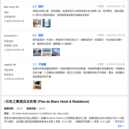
5.0
極好
評價於：2026年04月11日
Bee Leng Teh
海雲台民宿公寓，我很喜歡，有健身室可以使用房間大有2個單人床，乾淨衞生，餐具套裝
情侶
2人套可以煮飯地點好，對面過馬路就看到海邊美食很好＇
豪華雙床房
入住於2026年04月
5.0
極好
評價於：2026年04月05日
annaxu2211
我們是提前一天到的，然後把行李寄在前台了，服務挺好的。房間還行，有冰箱洗衣機什
家庭旅遊
麼，雖然我沒有用。離膠囊小火車很近。
豪華雙人床房
入住於2026年04月
1.7
不推薦
評價於：2025年10月04日
JANICE TAI
房間內的微波爐是故障的，房間內雖有附洗衣烘乾機，但無附和曬衣架或曬衣枱，衣服跟本
家庭旅遊
沒地方曬；人住櫃枱也超極簡陋，還沒入住房間，看到櫃枱就有不詳預感，果真，房間雖大
家庭套房
但設備真的是不優。
入住於2025年09月
白色之樂酒店及民宿
(Plea de Blanc Hotel & Residence)
開業時間：
2015
装修時間；
2018
地址：
29 Haeundaehaebyeon-ro 298beon-gil, Haeundae
普里亞布朗克酒店位於釜山海雲台，距離Paradise Casino (天堂賭場)僅咫尺之遙，距離海雲台海水浴場也只有 2 分鐘
步行路程。 此海灘公寓酒店距離廣安裏海水浴場 3 英里（4.8 公里），距離鬆亭海灘 3.1 英里（4.9 公里）。 您可充分
利用健身中心等度假設施，此外還有免費 WiFi和旅遊/票務服務等。 在普里亞布朗克酒店，您可以去餐廳享用美餐。每
展開
天 07:00 至 10:00 提供收費的自助式早餐。 特色服務/設施包括商務中心、24 小時前台服務和行李寄存。酒店提供免費