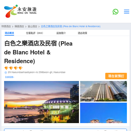
特價酒店
>
韓國酒店
>
釜山酒店
>
白色之樂酒店及民宿
(Plea de Blanc Hotel & Residence)
酒店概览
住客點評（283）
設施簡介
酒店政策
白色之樂酒店及民宿
(Plea
de Blanc Hotel &
Residence)
29 Haeundaehaebyeon-ro 298beon-gil, Haeundae
現在就預訂
全部設施>