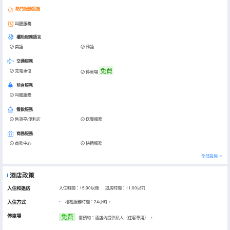
熱門服務設施
叫醒服務
櫃枱服務語言
英語
韓語
交通服務
免費
充電車位
停車場
前台服務
叫醒服務
餐飲服務
售貨亭/便利店
送餐服務
商務服務
商務中心
快遞服務
全部設施
酒店政策
入住和退房
入住時間：15:00以後 退房時間：11:00以前
入住方式
櫃枱服務時間：24小時。
停車場
免费
需預約：酒店內提供私人（住客專用）
。