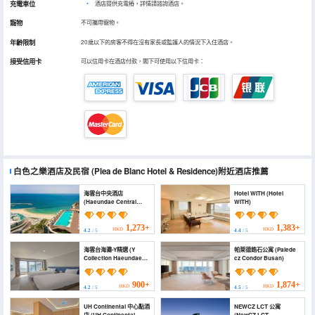
充電車位
•
酒店提供充電樁，詳情請諮詢酒店。
寵物
不可攜帶寵物。
年齡限制
20歲以下的房客不得在沒有家長或監護人的情況下入住酒店。
接受信用卡
可以信用卡在酒店付款，閣下可使用以下信用卡：
白色之樂酒店及民宿
(Plea de Blanc Hotel & Residence)
附近酒店推薦
海雲台中央酒店
Hotel WITH (Hotel
(Haeundae Central
WITH)
Hotel)
1,273+
1,383+
HKD
HKD
4.2
/ 5
4.4
/ 5
海雲台海灘-Y精選 (Y
帕萊德鋯石公寓 (Palede
Collection Haeundae
cz Condor Busan)
beach)
900+
1,874+
HKD
HKD
4.2
/ 5
4.5
/ 5
UH Continental 中心點酒
NEWCZ LCT 公寓
店 (UH Continental
(NewCZ LCT