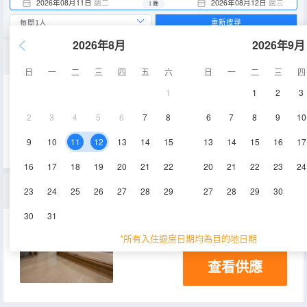
2026年08月11日
週二
2026年08月12日
週三
1 晚
重新搜尋
2026年8月
2026年9月
家庭四人套房（配備廚房）
日
一
二
三
四
五
六
日
一
二
三
四
1
1
2
3
2
3
4
5
6
7
8
6
7
8
9
10
查看供應
9
10
11
12
13
14
15
13
14
15
16
17
16
17
18
19
20
21
22
20
21
22
23
24
好萊塢雙大床房（帶廚房的）
23
24
25
26
27
28
29
27
28
29
30
30
31
29㎡
*所有入住退房日期均為目的地日期
查看供應