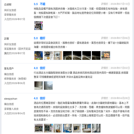
3.5
不錯
評價於：2026年07月13日
白淑郁
地點及設備不錯有洗脱烘衣機、冰箱很大又分冷凍、冷藏，但環境衞生有待加強，床有頭
與好友旅遊
髮、地板還有餅乾屑，大門不好開、飯店地址居然會定位到隔壁小巷、沒有行李磅秤，但這
豪華雙床房
個價錢下次還是會下訂！
入住於2026年07月
5.0
極好
評價於：2026年07月06日
訪客
這裡非常好店員會說英文，服務也很好，還有建身房，東西也很齊全，樓下走1分鐘就能到
與好友旅遊
海攤，房間還有爐台和洗衣機。
家庭雙床房（提供烹飪設
施）
入住於2026年07月
4.0
很好
評價於：2026年07月02日
匿名用戶
行出酒店五分鐘路程就係海雲台沙灘 酒店房係同其他酒店民宿共用同一棟建築裏面 房間算
獨自旅遊
整潔 可惜樓層偏低望唔到海景 沖涼水温度足夠水量充足
標準雙床房（無壁櫥）
入住於2026年06月
4.0
很好
評價於：2026年04月28日
sleepychan
酒店的位置確是很好，臨近海雲臺海灘和膠囊列車站，走路5分鐘就到達地鐵站，基本上不
獨自旅遊
會為交通而發愁。房間的設施實在太多了，洗衣機、雪櫃、煮食爐和微波爐都可以用，問題
豪華雙人床房
是實用性不高。洗完衣服沒地方晾；除了兩個鍋，沒有餐具怎吃飯？另外，酒店不會每天收
入住於2026年04月
拾房間和換毛巾，必須到前台要求。所有，只是晚上睡覺是可以的，而且價錢不貴，但不能
有太高要求。