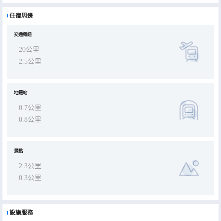
自助停車。 101 間空調客房提供備有冰箱和爐灶的簡易廚房；您定能在旅途中找到家的舒適。帶有有線頻道的平板電視
可滿足您的娛樂需求；同時提供免費無線網絡，方便您與朋友保持聯繫。便利設施包括書桌和微波爐；而且每天提供客
住宿周邊
房服務。
交通樞紐
20公里
2.5公里
地鐵站
0.7公里
0.8公里
景點
2.3公里
0.3公里
設施服務