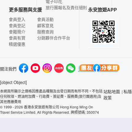
電子印花
旅行團報名及責任細則
更多服務與支援
永安旅遊APP
會員登入
會員活動
會員登記
顧客意見
會籍簡介
服務查詢
會員有賞
分銷夥伴合作平台
精選優惠
關注我們
[object Object]
本網頁所顯示之價格因應產品種類及出發日期而有所不同，不包括
站點地圖
私隱
|
任何稅項、燃油附加費、行政費、簽証費、服務費(旅行團適用)及
政策
其他應繳費用
© 1999 - 2026 香港永安旅遊有限公司 Hong Kong Wing On
Travel Service Limited. All Rights Reserved. 牌照號碼: 350074