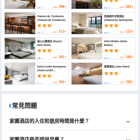
396+
381+
HKD
HKD
3.9
/ 5
4.3
/ 5
Ｍaison de Ｄenbasta
西面城市住宿酒店
(Ｍaison de Ｄenbasta)
(Urbanstay Seomyeon)
713+
523+
HKD
HKD
4.2
/ 5
4.4
/ 5
釜山公園酒店 (Busan
Hotel Bellus (Hotel
Park Hotel)
Bellus)
561+
546+
HKD
HKD
3.8
/ 5
4.4
/ 5
Hotel Lenith Seomyeon
萊姆酒店 (Lime Hotel)
(Hotel Lenith
Seomyeon)
582+
316+
HKD
HKD
4
/ 5
3.4
/ 5
常見問題
家園酒店的入住和退房時間是什麼？
家園酒店是否提供早餐？