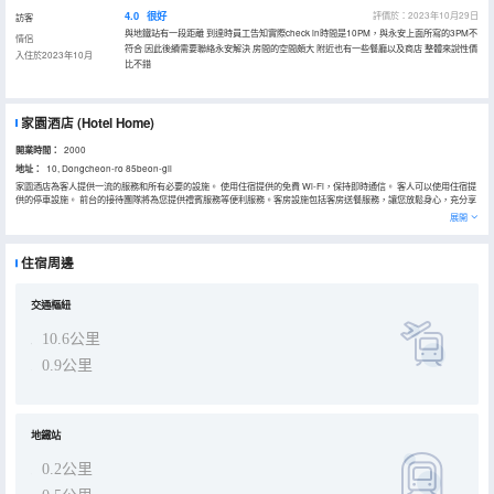
4.0
很好
評價於：2023年10月29日
訪客
與地鐵站有一段距離 到達時員工告知實際check in時間是10PM，與永安上面所寫的3PM不
情侶
符合 因此後續需要聯絡永安解決 房間的空間頗大 附近也有一些餐廳以及商店 整體來說性價
入住於2023年10月
比不錯
家園酒店
(Hotel Home)
開業時間：
2000
地址：
10, Dongcheon-ro 85beon-gil
家園酒店為客人提供一流的服務和所有必要的設施。 使用住宿提供的免費 Wi-Fi，保持即時通信。 客人可以使用住宿提
供的停車設施。 前台的接待團隊將為您提供禮賓服務等便利服務。客房設施包括客房送餐服務，讓您放鬆身心，充分享
受您的旅行。 住宿全面禁煙，讓客人享受潔淨空氣。僅可在指定的有限區域內吸煙。在家園酒店，每間客房均配備便利
展開
的設施，確保您享受舒適的入住體驗。 使用部分客房衞生間提供的浴袍、毛巾或吹風機，保持您的清潔和舒適。
住宿周邊
交通樞紐
10.6公里
0.9公里
地鐵站
0.2公里