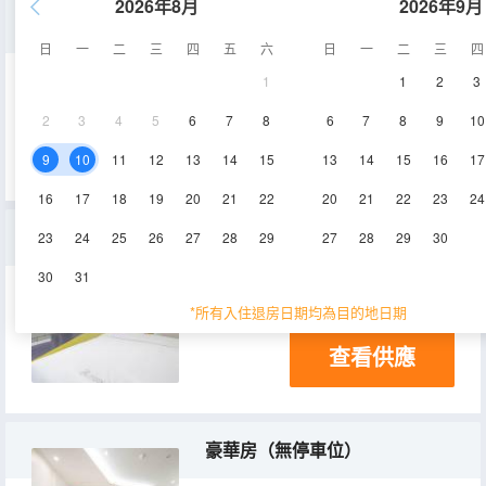
2026年8月
2026年9月
甄選房
日
一
二
三
四
五
六
日
一
二
三
四
1
1
2
3
2
3
4
5
6
7
8
6
7
8
9
10
查看供應
9
10
11
12
13
14
15
13
14
15
16
17
16
17
18
19
20
21
22
20
21
22
23
24
皇家套房
23
24
25
26
27
28
29
27
28
29
30
30
31
15㎡
*所有入住退房日期均為目的地日期
查看供應
豪華房（無停車位）