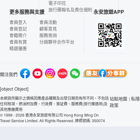
電子印花
旅行團報名及責任細則
更多服務與支援
永安旅遊APP
會員登入
會員活動
會員登記
顧客意見
會籍簡介
服務查詢
會員有賞
分銷夥伴合作平台
精選優惠
關注我們
[object Object]
本網頁所顯示之價格因應產品種類及出發日期而有所不同，不包括
站點地圖
私隱
|
任何稅項、燃油附加費、行政費、簽証費、服務費(旅行團適用)及
政策
其他應繳費用
© 1999 - 2026 香港永安旅遊有限公司 Hong Kong Wing On
Travel Service Limited. All Rights Reserved. 牌照號碼: 350074