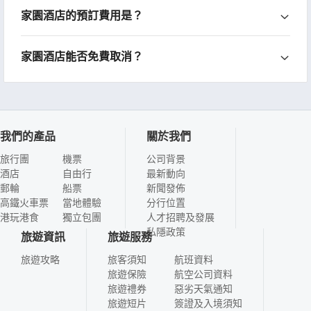
家園酒店的預訂費用是？
家園酒店能否免費取消？
我們的產品
關於我們
旅行團
機票
公司背景
酒店
自由行
最新動向
郵輪
船票
新聞發佈
高鐵火車票
當地體驗
分行位置
港玩港食
獨立包團
人才招聘及發展
私隱政策
旅遊資訊
旅遊服務
旅遊攻略
旅客須知
航班資料
旅遊保險
航空公司資料
旅遊禮券
惡劣天氣通知
旅遊短片
簽證及入境須知