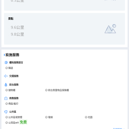
0.5公里
景點
9.6公里
9.8公里
設施服務
櫃枱服務語言
韓語
交通服務
前台服務
儲物櫃
前台貴重物品保險櫃
商務服務
傳真/複印
公共區
公共區域禁煙
電梯
花園
免費
公用區wifi