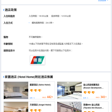
全部設施
酒店政策
入住和退房
入住時間：18:00以後 退房時間：12:00以前
入住方式
櫃枱服務時間：24小時。
寵物
不可攜帶寵物。
年齡限制
19歲以下的房客不得在沒有家長或監護人的情況下入住酒店。
接受信用卡
可以信用卡在酒店付款，閣下可使用以下信用卡：
家園酒店
(Hotel Home)
附近酒店推薦
蘇豪酒店 (Soho Hotel)
釜山西面格蘭酒店
(Busan Seomyeon
Gran)
442+
341+
HKD
HKD
3.9
/ 5
3.9
/ 5
天使酒店 (Angel Hotel)
東橫INN-釜山西面
(Toyoko Inn Busan
Seomyeon)