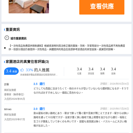
查看供應
重要資訊
城市重要資訊
【一次性用品免費提供限制通知】根據資源再利用法修正案的實施，牙刷、牙膏等部分一次性用品將不再免費提
供。但部分酒店仍會提供一次性用品，具體提供的用品信息請參考該酒店的房型設施。感謝您的諒解。
家園酒店的真實住客評論(3)
3.4
3.4
3.4
3.4
33%
的人推薦
3.4
/5分
位置
清潔度
服務
設施
永安旅遊評價由真實酒店住客提供的評價。
2.5
還行
評價於：2026年05月04日
訪客
どうしても西面に泊まりたくて、他のホテルが空いていないなら選択肢になるが、そうで
與好友旅遊
なければおすすめしない。値段に見合わない。
豪華房（無停車位）
入住於2026年05月
2.0
還行
評價於：2025年07月28日
Minwo
飲み屋街の狹い路地にあり、朝まで酔って騒ぐ聲や音楽が聞こえてきます。駅からは狹い
與好友旅遊
路地を通って10分程ですが、治安が悪く狹い路地で路上喫煙を浴びながら通行、吸殻と
入住於2025年07月
生ゴミが散亂していて歩くのも辛いです。 部屋も清潔感は無く、バスルームに大きい蜘
蛛が出ました。