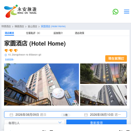
特價酒店
>
韓國酒店
>
釜山酒店
>
家園酒店
(Hotel Home)
酒店概览
住客點評（3）
設施簡介
酒店政策
家園酒店
(Hotel Home)
10, Dongcheon-ro 85beon-gil
現在就預訂
全部設施>
2026年08月09日
週日
2026年08月10日
週一
1 晚
重新搜尋