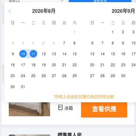
重新搜尋
2026年8月
2026年9月
標準雙床房
日
一
二
三
四
五
六
日
一
二
三
四
1
1
2
3
空調
淋浴
2
3
4
5
6
7
8
6
7
8
9
10
查看供應
9
10
11
12
13
14
15
13
14
15
16
17
16
17
18
19
20
21
22
20
21
22
23
24
標準雙人房
23
24
25
26
27
28
29
27
28
29
30
30
31
20㎡
空調
淋浴
*所有入住退房日期均為目的地日期
查看供應
冰箱
標準單人房