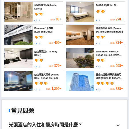
韓國宿旅舍 (Sohostel
26號酒店 (Hotel 26)
Korea)
88+
278+
HKD
HKD
4.5
/ 5
4
/ 5
Koreana汽車旅館
釜山站至尚酒店 (Busan
(Koreana Motel)
Station Maximum Hotel)
405+
324+
HKD
HKD
3.8
/ 5
4
/ 5
釜山路酒店 (The Way
Shire Hotel Heritage
Hotel)
Busan Station (Shire
Hotel Heritage Busan
Station)
376+
598+
HKD
HKD
3.6
/ 5
4.3
/ 5
釜山站獵犬酒店 (Hound
釜山站温德姆華美達安可
Hotel Busan Station)
酒店 (Ramada Encore
by Wyndham Busan
Station)
1,200+
888+
HKD
HKD
4.5
/ 5
4.5
/ 5
常見問題
光張酒店的入住和退房時間是什麼？