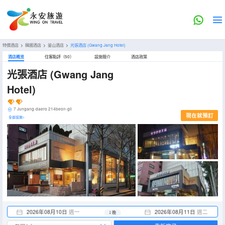
特價酒店
>
韓國酒店
>
釜山酒店
>
光張酒店
(Gwang Jang Hotel)
酒店概览
住客點評（50）
設施簡介
酒店政策
光張酒店
(Gwang Jang
Hotel)
7 Jungang-daero 214beon-gil
現在就預訂
全部設施>
2026年08月10日
週一
2026年08月11日
週二
1 晚