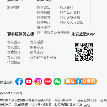
旅遊攻略
旅客須知
航班資料
旅遊保險
航空公司資料
旅遊禮券
惡劣天氣通知
旅遊短片
簽證及入境須知
電子印花
旅行團報名及責任細則
更多服務與支援
永安旅遊APP
會員登入
會員活動
會員登記
顧客意見
會籍簡介
服務查詢
會員有賞
分銷夥伴合作平台
精選優惠
關注我們
[object Object]
本網頁所顯示之價格因應產品種類及出發日期而有所不同，不包括
站點地圖
私隱
|
任何稅項、燃油附加費、行政費、簽証費、服務費(旅行團適用)及
政策