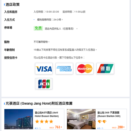
酒店政策
入住和退房
入住時間：13:00-23:30 退房時間：11:00以前
入住方式
櫃枱服務時間：24小時。
停車場
免费
酒店內提供私人（住客專用）
。
寵物
不可攜帶寵物。
年齡限制
19歲以下的房客不得在沒有家長或監護人的情況下入住酒店。
接受信用卡
可以信用卡在酒店付款，閣下可使用以下信用卡：
光張酒店
(Gwang Jang Hotel)
附近酒店推薦
釜山站ASTI酒店 (Asti
釜山站 369 汽車旅館
Hotel Busan Station)
(Busan Station 369)
761+
280+
HKD
HKD
4.5
/ 5
4.5
/ 5