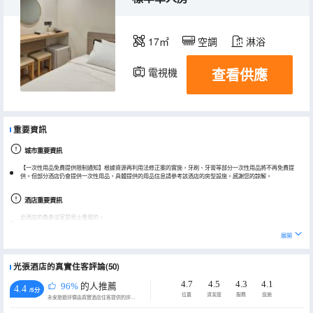
17㎡
空調
淋浴
查看供應
電視機
冰箱
重要資訊
城市重要資訊
【一次性用品免費提供限制通知】根據資源再利用法修正案的實施，牙刷、牙膏等部分一次性用品將不再免費提
供。但部分酒店仍會提供一次性用品，具體提供的用品信息請參考該酒店的房型設施。感謝您的諒解。
酒店重要資訊
此酒店的桑拿浴室是男士專用的。
展開
光張酒店的真實住客評論(50)
4.7
4.5
4.3
4.1
96%
的人推薦
4.4
/5分
位置
清潔度
服務
設施
永安旅遊評價由真實酒店住客提供的評價。