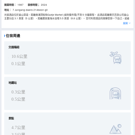
開業時間：
1987
装修時間；
2024
地址：
7 Jungang-daero 214beon-gil
光張酒店位於釜山草梁，距離南浦洞街和Gukje Market (胡克傑市場)不到 5 分鐘車程。 此酒店距離樂天百貨公司釜山
主要分店 3.1 英里（5 公里），距離廣安裏海水浴場 5.5 英里（8.8 公里）。 您可利用酒店的按摩慰勞一下自己，或者
享受桑拿等度假設施。此酒店還提供免費 WiFi、禮賓服務和美髮沙龍。 在光張酒店，您可以去餐廳享用美餐。 特色服
展開
務/設施包括24 小時商務中心、乾洗/洗衣服務和24 小時前台服務。酒店提供免費自助停車。 酒店的 56 間客房定能讓您
在旅途中找到家的舒適。您的卧床備有羽絨被和高檔床上用品。提供免費無線網絡，方便您與朋友保持聯繫；有線頻道
可滿足您的娛樂需求。配備淋浴設施的私人浴室提供坐浴桶和吹風機。
住宿周邊
交通樞紐
10.6公里
0.1公里
地鐵站
0.3公里
0.5公里
景點
4.7公里
3.5公里