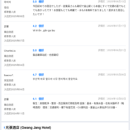
5.0
極好
評價於：2025年08月13日
야미미
今回初めての宿泊でしたが、従業員さんも親切で釜山駅くら本當にすぐで交通の面でもと
情侶
ても良かったです！お部屋もとても綺麗で、水も2本無料でありました！是非また宿泊し
標準雙人房
たいです！
入住於2025年08月
4.2
很好
評價於：2025年07月17日
訪客
Vii trí ổn , gần ga tàu
獨自旅遊
標準單人房
入住於2025年07月
5.0
極好
評價於：2025年06月21日
CharlieLiu
飯店離車站近，也很親切
獨自旅遊
標準單人房
入住於2025年04月
4.7
很好
評價於：2025年05月08日
Бааска Г.
부산역 바로 옆으라 너무 편리해서 좋았어요.
家庭旅遊
標準單人房
入住於2025年04月
4.1
很好
評價於：2024年12月02日
訪客
衞生：房間乾淨，整潔，而且客房打掃很及時 設施：基本，有燒水壺，也有冰鎮杯子（喝
獨自旅遊
啤酒用） 環境：交通便利，樓下有星巴克，CU便利店，裏釜山火車站步行2分鐘。
標準雙人房
入住於2024年11月
光張酒店
(Gwang Jang Hotel)