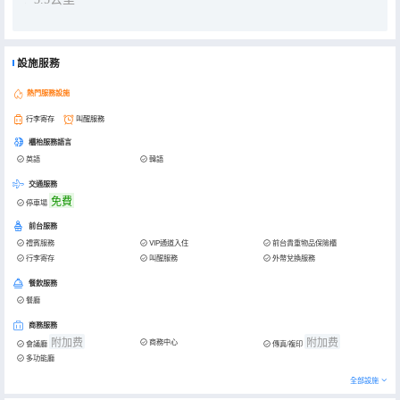
設施服務
熱門服務設施
行李寄存
叫醒服務
櫃枱服務語言
英語
韓語
交通服務
免費
停車場
前台服務
禮賓服務
VIP通道入住
前台貴重物品保險櫃
行李寄存
叫醒服務
外幣兌換服務
餐飲服務
餐廳
商務服務
附加费
附加费
商務中心
會議廳
傳真/複印
多功能廳
全部設施