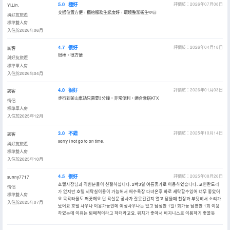
5.0
極好
評價於：2026年07月08日
Yi.Lin.
交通位置方便，櫃枱服務生態度好，環境整潔衞生🫶🏻
與好友旅遊
標準雙人房
入住於2026年06月
4.7
很好
評價於：2026年04月18日
訪客
很棒。很方便
與好友旅遊
標準單人房
入住於2026年04月
4.0
很好
評價於：2026年01月03日
訪客
步行到釜山車站只需要3分鐘，非常便利，適合乘搭KTX
情侶
標準單人房
入住於2025年12月
3.0
不錯
評價於：2025年10月14日
訪客
sorry I not go to on time.
與好友旅遊
標準雙人房
入住於2025年10月
4.5
很好
評價於：2025年08月26日
sunny7717
호텔사장님과 직원분들이 친절하십니다. 2박3일 여름휴가로 이용하였습니다. 코인란도리
情侶
가 없지만 호텔 세탁실이용이 가능해서 해수욕장 다녀온후 바로 세탁할수있어 너무 좋았어
標準雙人房
요 목욕타올도 깨끗해요.단 욕실문 공사가 잘못된건지 열고 닫을때 천장과 부딧혀서 소리가
入住於2025年07月
났어요 호텔 사우나 이용가능인데 여성사우나는 없고 남성만 1일1회가능 남편만 1회 이용
하였는데 이유는 퇴폐적이라고 하더라고요. 위치가 좋아서 비지니스로 이용하기 좋을듯