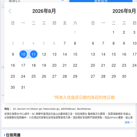
重新搜尋
2026年8月
2026年9月
重要資訊
日
一
二
三
四
五
六
日
一
二
三
四
城市重要資訊
【一次性用品免費提供限制通知】根據資源再利用法修正案的實施，牙刷、牙膏等部分一次性用品將不再免費提
1
1
2
3
供。但部分酒店仍會提供一次性用品，具體提供的用品信息請參考該酒店的房型設施。感謝您的諒解。
2
3
4
5
6
7
8
6
7
8
9
10
酒店重要資訊
從5月15日起每間客房可免費停1輛車，超過車輛停車費用是每晚10,000韓元。
9
10
11
12
13
14
15
13
14
15
16
17
展開
16
17
18
19
20
21
22
20
21
22
23
24
SC 赫爾辛基酒店的真實住客評論(0)
23
24
25
26
27
28
29
27
28
29
30
4.5
4.5
4.5
4.5
0%
的人推薦
4.5
/5分
30
31
位置
清潔度
服務
設施
永安旅遊評價由真實酒店住客提供的評價。
*所有入住退房日期均為目的地日期
SC 赫爾辛基酒店
(SC Helsinki Hotel)
地址：
32, Gunam-ro12beon-gil, Haeundae-gu, 48094Busan, SouthKorea
坐落在海雲台/中心城市，SC 赫爾辛基酒店在釜山佔盡地理之宜。包括海雲台 龜南路文化廣場 、高雲海路噴泉 和釜山
水族館都在短距離內，入住酒店的旅客在該地區遊覽會很方便。酒店鄰近多個熱門旅遊景點，包括Johyun畫廊、釜山會
展中心和迎月路，旅客可以將行程安排的更加緊湊。
展開
客房內的所有設施都是經過精心的考慮和安排，包括空調和房間內高速上網，滿足您入住需求的同時又能增添家的温馨
感。服務人員會提前為您準備好電熱水壺和咖啡壺/茶壺，以滿足您的飲水需求。浴室配有拖鞋、24小時熱水和浴缸。在
餘暇時間，可以選擇去酒店的咖啡廳喝上一杯飲料，驅走所有的疲憊。貼心的送餐服務可以滿足那些喜歡在私人場合進
住宿周邊
餐的旅客。除此之外，周邊餐飲種類繁多。安家（안가）（韓國料理）供應一流的推薦美味-豬大腸，Jangsusam（장