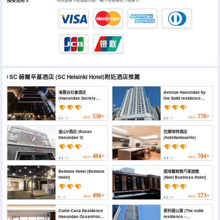
接受信用卡
SC 赫爾辛基酒店
(SC Helsinki Hotel)
附近酒店推薦
海雲台社會酒店
Avenue Haeundae by
(Haeundae Society
the Solid residence
Hotel)
(Avenue Haeundae by
the Solid residence)
550+
770+
HKD
HKD
4.2
/ 5
4.5
/ 5
釜山V酒店 (Busan
拉穆埃特酒店
Haeundae V)
(hotellamouette)
484+
704+
HKD
HKD
4.3
/ 5
4.4
/ 5
Belmore Hotel (Belmore
諾埃爾商務汽車旅館
Hotel)
(Noel Business Hotel)
496+
573+
HKD
HKD
2
/ 5
4.5
/ 5
Como Casa Residence
索利德公寓 (The solid
Haeundae Oceanfront
residence -