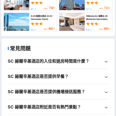
(Como Casa Residence
Elbonthestay by
Haeundae Oceanfront)
haeundae)
750+
712+
HKD
HKD
4.7
/ 5
4.7
/ 5
D.OV海雲台酒店 (D.OV
ElMomento 海雲台 (El
Haeundae Hotel)
Momento Haeundae)
882+
881+
HKD
HKD
4.3
/ 5
4.4
/ 5
常見問題
SC 赫爾辛基酒店的入住和退房時間是什麼？
SC 赫爾辛基酒店是否提供早餐？
SC 赫爾辛基酒店是否提供機場接送服務？
SC 赫爾辛基酒店附近是否有熱門景點？