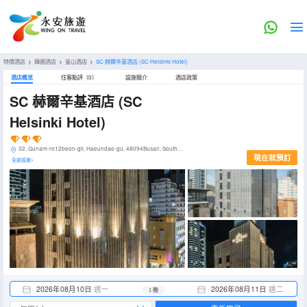
特價酒店
>
韓國酒店
>
釜山酒店
>
SC 赫爾辛基酒店
(SC Helsinki Hotel)
酒店概览
住客點評（0）
設施簡介
酒店政策
SC 赫爾辛基酒店
(SC
Helsinki Hotel)
32, Gunam-ro12beon-gil, Haeundae-gu, 48094Busan, SouthKorea
現在就預訂
全部設施>
2026年08月10日
週一
2026年08月11日
週二
1 晚