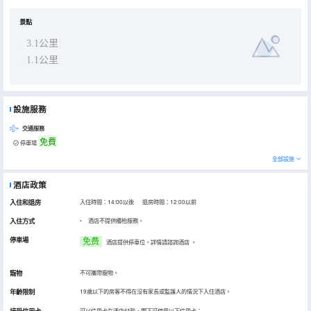
수삼）（韓國料理）提供的參雞湯備受好評，Useong Samgyetang（우성삼계탕）（韓國料理）的삼계탕也是來這裏
遊玩不容錯過的美味。
旅客可以在閒暇時間去酒店的休閒區，提升健康幸福感。酒店開放旅遊票務專櫃，方便需要訂票的旅客。
景點
3.1公里
1.1公里
設施服務
交通服務
免費
停車場
全部設施
酒店政策
入住和退房
入住時間：14:00以後 退房時間：12:00以前
入住方式
酒店不提供櫃枱服務。
停車場
免费
酒店提供停車位，詳情請諮詢酒店
。
寵物
不可攜帶寵物。
年齡限制
19歲以下的房客不得在沒有家長或監護人的情況下入住酒店。
可以信用卡在酒店付款，閣下可使用以下信用卡：