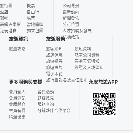
旅行團
機票
公司背景
酒店
自由行
最新動向
郵輪
船票
新聞發佈
高鐵火車票
當地體驗
分行位置
港玩港食
獨立包團
人才招聘及發展
私隱政策
旅遊資訊
旅遊服務
旅遊攻略
旅客須知
航班資料
旅遊保險
航空公司資料
旅遊禮券
惡劣天氣通知
旅遊短片
簽證及入境須知
電子印花
旅行團報名及責任細則
更多服務與支援
永安旅遊APP
會員登入
會員活動
會員登記
顧客意見
會籍簡介
服務查詢
會員有賞
分銷夥伴合作平台
精選優惠