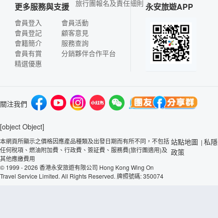
旅行團報名及責任細則
更多服務與支援
永安旅遊APP
會員登入
會員活動
會員登記
顧客意見
會籍簡介
服務查詢
會員有賞
分銷夥伴合作平台
精選優惠
關注我們
[object Object]
本網頁所顯示之價格因應產品種類及出發日期而有所不同，不包括
站點地圖
私隱
|
任何稅項、燃油附加費、行政費、簽証費、服務費(旅行團適用)及
政策
其他應繳費用
© 1999 - 2026 香港永安旅遊有限公司 Hong Kong Wing On
Travel Service Limited. All Rights Reserved. 牌照號碼: 350074