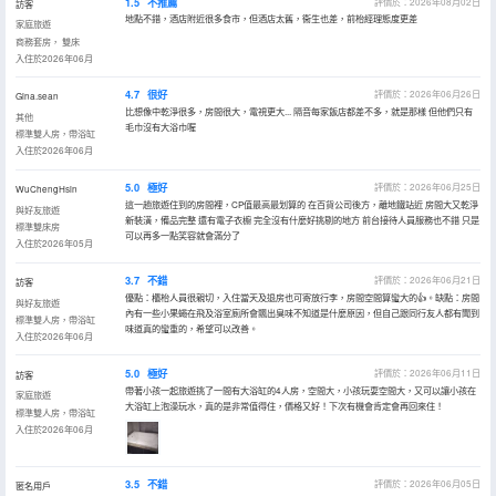
1.5
不推薦
評價於：2026年08月02日
訪客
地點不錯，酒店附近很多食市，但酒店太舊，衞生也差，前枱經理態度更差
家庭旅遊
商務套房， 雙床
入住於2026年06月
4.7
很好
評價於：2026年06月26日
Gina.sean
比想像中乾淨很多，房間很大，電視更大... 隔音每家飯店都差不多，就是那樣 但他們只有
其他
毛巾沒有大浴巾喔
標準雙人房，帶浴缸
入住於2026年06月
5.0
極好
評價於：2026年06月25日
WuChengHsin
這一趟旅遊住到的房間裡，CP值最高最划算的 在百貨公司後方，離地鐵站近 房間大又乾淨
與好友旅遊
新裝潢，備品完整 還有電子衣櫥 完全沒有什麼好挑剔的地方 前台接待人員服務也不錯 只是
標準雙床房
可以再多一點笑容就會滿分了
入住於2026年05月
3.7
不錯
評價於：2026年06月21日
訪客
優點：櫃枱人員很親切，入住當天及退房也可寄放行李，房間空間算蠻大的👍。缺點：房間
與好友旅遊
內有一些小果蠅在飛及浴室廁所會飄出臭味不知道是什麼原因，但自己跟同行友人都有聞到
標準雙人房，帶浴缸
味道真的蠻重的，希望可以改善。
入住於2026年06月
5.0
極好
評價於：2026年06月11日
訪客
帶著小孩一起旅遊挑了一間有大浴缸的4人房，空間大，小孩玩耍空間大，又可以讓小孩在
家庭旅遊
大浴缸上泡澡玩水，真的是非常值得住，價格又好！下次有機會肯定會再回來住！
標準雙人房，帶浴缸
入住於2026年06月
3.5
不錯
評價於：2026年06月05日
匿名用戶