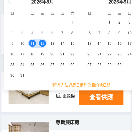
2026年8月
2026年9月
標準雙人房，帶浴缸
日
一
二
三
四
五
六
日
一
二
三
四
1
1
2
3
電視機
2
3
4
5
6
7
8
6
7
8
9
10
查看供應
9
10
11
12
13
14
15
13
14
15
16
17
16
17
18
19
20
21
22
20
21
22
23
24
豪華雙床房
23
24
25
26
27
28
29
27
28
29
30
30
31
28㎡
空調
淋浴
*所有入住退房日期均為目的地日期
查看供應
電視機
冰箱
尊貴雙床房