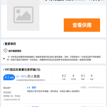
查看供應
重要資訊
城市重要資訊
【一次性用品免費提供限制通知】根據資源再利用法修正案的實施，牙刷、牙膏等部分一次性用品將不再免費提
供。但部分酒店仍會提供一次性用品，具體提供的用品信息請參考該酒店的房型設施。感謝您的諒解。
TRT酒店的真實住客評論(72)
4.2
4
4.1
4
90%
的人推薦
4.1
/5分
位置
清潔度
服務
設施
永安旅遊評價由真實酒店住客提供的評價。
4.5
很好
評價於：2026年08月04日
匿名用戶
地點很方便 附近好多餐廳、便利商店、彩粧店 櫃枱人員很親切
家庭旅遊
標準雙人房，帶浴缸
入住於2026年07月