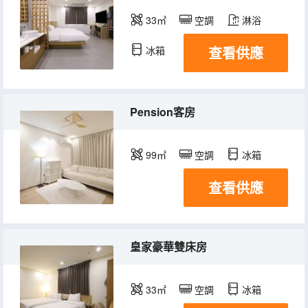
33㎡
空調
淋浴
查看供應
冰箱
Pension客房
99㎡
空調
冰箱
查看供應
皇家豪華雙床房
33㎡
空調
冰箱