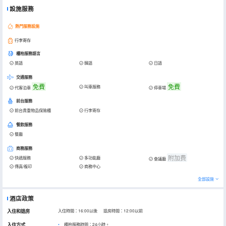
設施服務
熱門服務設施
行李寄存
櫃枱服務語言
英語
韓語
日語
交通服務
免費
免費
叫車服務
代客泊車
停車場
前台服務
前台貴重物品保險櫃
行李寄存
餐飲服務
餐廳
商務服務
附加费
快遞服務
多功能廳
會議廳
傳真/複印
商務中心
全部設施
酒店政策
入住和退房
入住時間：16:00以後 退房時間：12:00以前
入住方式
櫃枱服務時間：24小時。