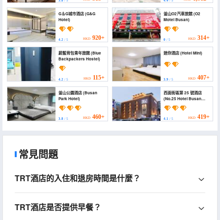
3.8
/ 5
4.4
/ 5
G＆G城市酒店 (G&G
釜山O2汽車旅館 (O2
Hotel)
Motel Busan)
920+
314+
HKD
HKD
4.2
/ 5
0
/ 5
蔚藍背包青年旅館 (Blue
迷你酒店 (Hotel Mini)
Backpackers Hostel)
115+
407+
HKD
HKD
4.2
/ 5
3.9
/ 5
釜山公園酒店 (Busan
西面街區第 25 號酒店
Park Hotel)
(No.25 Hotel Busan
Seomyeon)
460+
419+
HKD
HKD
3.8
/ 5
4.1
/ 5
常見問題
TRT酒店的入住和退房時間是什麼？
TRT酒店是否提供早餐？