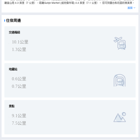
離釜山塔 4.3 英里（7 公里），距離Gukje Market (胡克傑市場) 4.4 英里（7.1 公里）。 您可到露台和花園欣賞美景，
還可利用免費 WiFi等服務和設施。此酒店的其他特色包括宴會廳和自動售貨機。 您可以去깜짝포차享用一頓美餐，也
展開
可以待在房間裏，享受酒店的部分時段客房送餐服務。您可以到酒吧/酒廊，點一杯喜歡的飲品，暢飲一番。 特色服務/
設施包括商務中心、乾洗/洗衣服務和多語言服務。計劃在釜山舉辦活動？這家酒店的活動空間有 330 平方米（3552 平
方英尺），包括會議中心。酒店提供免費代客停車。 有 49 間空調客房提供冰箱和平板電視；您定能在旅途中找到家的
住宿周邊
舒適。提供免費有線和無線上網，方便您與朋友保持聯繫；另提供有線頻道，可滿足您的娛樂需求。浴室提供免費洗浴
用品和吹風機。便利設施包括保險箱和茶具/咖啡用具，以及帶有免費市內通話的電話。
交通樞紐
10.1公里
1.3公里
地鐵站
0.6公里
0.7公里
景點
9.1公里
7.5公里