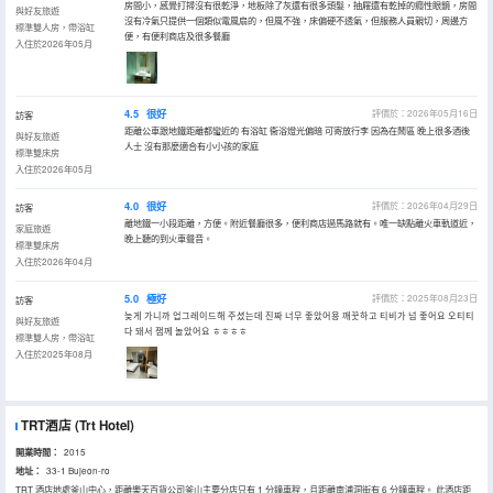
房間小，感覺打掃沒有很乾淨，地板除了灰還有很多頭髮，抽屜還有乾掉的癮性眼鏡，房間
與好友旅遊
沒有冷氣只提供一個類似電風扇的，但風不強，床偏硬不透氣，但服務人員親切，周邊方
標準雙人房，帶浴缸
便，有便利商店及很多餐廳
入住於2026年05月
4.5
很好
評價於：2026年05月16日
訪客
距離公車跟地鐵距離都蠻近的 有浴缸 衞浴燈光偏暗 可寄放行李 因為在鬧區 晚上很多酒後
與好友旅遊
人士 沒有那麼適合有小小孩的家庭
標準雙床房
入住於2026年05月
4.0
很好
評價於：2026年04月29日
訪客
離地鐵一小段距離，方便。附近餐廳很多，便利商店過馬路就有。唯一缺點離火車軌道近，
家庭旅遊
晚上聽的到火車聲音。
標準雙床房
入住於2026年04月
5.0
極好
評價於：2025年08月23日
訪客
늦게 가니까 업그레이드해 주셨는데 진짜 너무 좋았어용 깨꿋하고 티비가 넘 좋어요 오티티
與好友旅遊
다 돼서 잼께 놀았어요 ㅎㅎㅎㅎ
標準雙人房，帶浴缸
入住於2025年08月
TRT酒店
(Trt Hotel)
開業時間：
2015
地址：
33-1 Bujeon-ro
TRT 酒店地處釜山中心，距離樂天百貨公司釜山主要分店只有 1 分鐘車程，且距離南浦洞街有 6 分鐘車程。 此酒店距