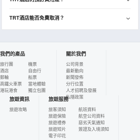
TRT酒店能否免費取消？
我們的產品
關於我們
旅行團
機票
公司背景
酒店
自由行
最新動向
郵輪
船票
新聞發佈
高鐵火車票
當地體驗
分行位置
港玩港食
獨立包團
人才招聘及發展
私隱政策
旅遊資訊
旅遊服務
旅遊攻略
旅客須知
航班資料
旅遊保險
航空公司資料
旅遊禮券
惡劣天氣通知
旅遊短片
簽證及入境須知
電子印花