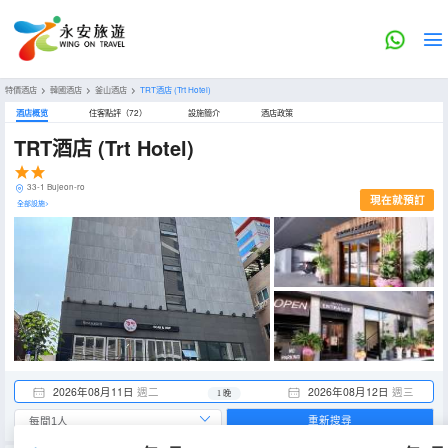
特價酒店
>
韓國酒店
>
釜山酒店
>
TRT酒店
(Trt Hotel)
酒店概览
住客點評（72）
設施簡介
酒店政策
TRT酒店
(Trt Hotel)
33-1 Bujeon-ro
現在就預訂
全部設施>
2026年08月11日
週二
2026年08月12日
週三
1 晚
重新搜尋