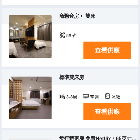
商務套房， 雙床
56㎡
查看供應
標準雙床房
3-8層
空調
冰箱
查看供應
步行特惠房-免費Netflix，65英寸電視（隨機分配，5星級酒店床品）