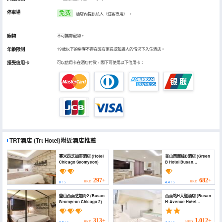
停車場
免费
酒店內提供私人（住客專用）
。
寵物
不可攜帶寵物。
年齡限制
19歲以下的房客不得在沒有家長或監護人的情況下入住酒店。
接受信用卡
可以信用卡在酒店付款，閣下可使用以下信用卡：
TRT酒店
(Trt Hotel)
附近酒店推薦
賽米昂芝加哥酒店 (Hotel
釜山西面綠B酒店 (Green
Chicago Seomyeon)
B Hotel Busan
Seomyeon)
297+
682+
HKD
HKD
0
/ 5
4.4
/ 5
釜山西面芝加哥2 (Busan
西面站H大道酒店 (Busan
Seomyeon Chicago 2)
H-Avenue Hotel
Seomyeon Station)
313+
1,012+
HKD
HKD