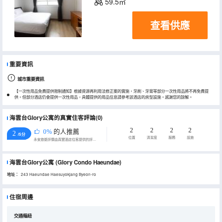
59.5㎡
查看供應
重要資訊
城市重要資訊
【一次性用品免費提供限制通知】根據資源再利用法修正案的實施，牙刷、牙膏等部分一次性用品將不再免費提
供。但部分酒店仍會提供一次性用品，具體提供的用品信息請參考該酒店的房型設施。感謝您的諒解。
海雲台Glory公寓的真實住客評論(0)
2
2
2
2
0%
的人推薦
2
/5分
位置
清潔度
服務
設施
永安旅遊評價由真實酒店住客提供的評價。
海雲台Glory公寓
(Glory Condo Haeundae)
地址：
243 Haeundae Haesuyokjang Byeon-ro
住宿周邊
交通樞紐