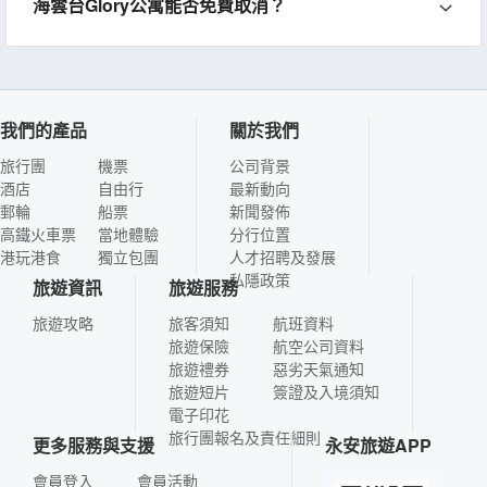
海雲台Glory公寓能否免費取消？
我們的產品
關於我們
旅行團
機票
公司背景
酒店
自由行
最新動向
郵輪
船票
新聞發佈
高鐵火車票
當地體驗
分行位置
港玩港食
獨立包團
人才招聘及發展
私隱政策
旅遊資訊
旅遊服務
旅遊攻略
旅客須知
航班資料
旅遊保險
航空公司資料
旅遊禮券
惡劣天氣通知
旅遊短片
簽證及入境須知
電子印花
旅行團報名及責任細則
更多服務與支援
永安旅遊APP
會員登入
會員活動