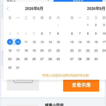
重新搜尋
2026年8月
2026年9月
海景小型房
日
一
二
三
四
五
六
日
一
二
三
四
1
1
2
3
42.9㎡
2
3
4
5
6
7
8
6
7
8
9
10
查看供應
9
10
11
12
13
14
15
13
14
15
16
17
16
17
18
19
20
21
22
20
21
22
23
24
城景套房
23
24
25
26
27
28
29
27
28
29
30
30
31
92.5㎡
*所有入住退房日期均為目的地日期
查看供應
城景小型房