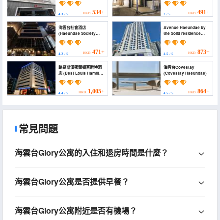
534+
491+
HKD
HKD
4.3
/ 5
2
/ 5
海雲台社會酒店
Avenue Haeundae by
(Haeundae Society
the Solid residence
Hotel)
(Avenue Haeundae by
the Solid residence)
471+
873+
HKD
HKD
4.2
/ 5
4.5
/ 5
路易斯漢密爾頓百斯特酒
海雲台Covestay
店 (Best Louis Hamilton
(Covestay Haeundae)
Hotel Haeundae)
1,005+
864+
HKD
HKD
4.4
/ 5
4.5
/ 5
常見問題
海雲台Glory公寓的入住和退房時間是什麼？
海雲台Glory公寓是否提供早餐？
海雲台Glory公寓附近是否有機場？