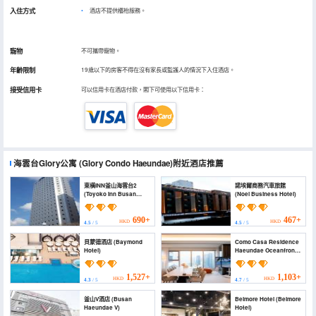
入住方式
酒店不提供櫃枱服務。
寵物
不可攜帶寵物。
年齡限制
19歲以下的房客不得在沒有家長或監護人的情況下入住酒店。
接受信用卡
可以信用卡在酒店付款，閣下可使用以下信用卡：
海雲台Glory公寓
(Glory Condo Haeundae)
附近酒店推薦
東橫INN釜山海雲台2
諾埃爾商務汽車旅館
(Toyoko Inn Busan
(Noel Business Hotel)
Haeundae 2)
690+
467+
HKD
HKD
4.5
/ 5
4.5
/ 5
貝蒙德酒店 (Baymond
Como Casa Residence
Hotel)
Haeundae Oceanfront
(Como Casa Residence
Haeundae Oceanfront)
1,527+
1,103+
HKD
HKD
4.3
/ 5
4.7
/ 5
釜山V酒店 (Busan
Belmore Hotel (Belmore
Haeundae V)
Hotel)