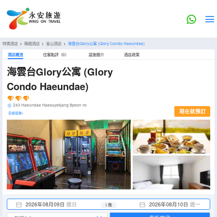
特價酒店
>
韓國酒店
>
釜山酒店
>
海雲台Glory公寓
(Glory Condo Haeundae)
酒店概览
住客點評（0）
設施簡介
酒店政策
海雲台Glory公寓
(Glory
Condo Haeundae)
243 Haeundae Haesuyokjang Byeon-ro
現在就預訂
全部設施>
2026年08月09日
週日
2026年08月10日
週一
1 晚