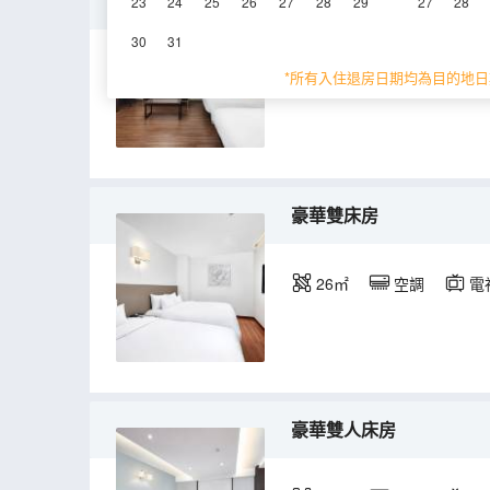
家庭房
23
24
25
26
27
28
29
27
28
30
31
33㎡
空調
電
*所有入住退房日期均為目的地日
豪華雙床房
26㎡
空調
電
豪華雙人床房