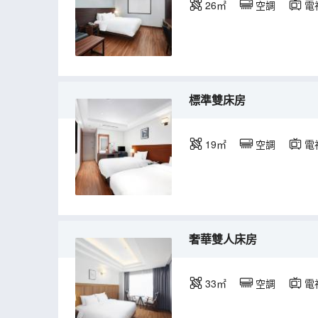
26㎡
空調
電
標準雙床房
19㎡
空調
電
奢華雙人床房
33㎡
空調
電