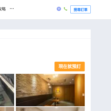
...
攻略
搜尋訂單
現在就預訂