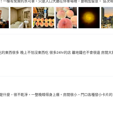
的！一樓有免費的水可拿，只是入口大廳在停車場裡，要稍加留意。 這次帶
吃的東西很多 晚上不怕沒東西吃 很多24hr的店 離地鐵也不會很遠 房間
是什麼，很不乾淨。一整晚睡得身上癢。房間很小。門口各種發小卡片的