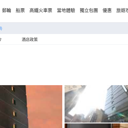
郵輪
船票
高鐵火車票
當地體驗
獨立包團
優惠
旅遊
l)
介
酒店政策