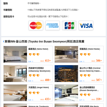
寵物
不可攜帶寵物。
年齡限制
19歲以下的房客不得在沒有家長或監護人的情況下入住酒店。
接受信用卡
可以信用卡在酒店付款，閣下可使用以下信用卡：
東橫INN-釜山西面
(Toyoko Inn Busan Seomyeon)
附近酒店推薦
蘇豪酒店 (Soho Hotel)
家園酒店 (Hotel Home)
413+
506+
HKD
HKD
3.9
/ 5
3.4
/ 5
西面城市住宿酒店
釜山中心7酒店 (Central
(Urbanstay Seomyeon)
Seven Hotel by Kwon
Busan Seomyeon)
488+
587+
HKD
HKD
4.4
/ 5
4.2
/ 5
天使酒店 (Angel Hotel)
釜山西面格蘭酒店
(Busan Seomyeon
Gran)
435+
359+
HKD
HKD
3.9
/ 5
2.7
/ 5
Ｍaison de Ｄenbasta
世宗派對屋 (Big Party