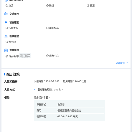
英語
韓語
日語
交通服務
前台服務
行李寄存
叫醒服務
餐飲服務
大堂吧
商務服務
附加费
商務中心
傳真/複印
全部設施
酒店政策
入住和退房
入住時間：15:00-22:00 退房時間：10:00以前
入住方式
櫃枱服務時間：24小時。
餐飲
酒店提供早餐。
早餐形式
自助餐
費用
價格請直接向酒店查詢
營業時間
06:00 - 09:00 每天