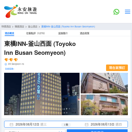
特價酒店
>
韓國酒店
>
釜山酒店
>
東橫INN-釜山西面
(Toyoko Inn Busan Seomyeon)
酒店概览
住客點評（1270）
設施簡介
酒店政策
東橫INN-釜山西面
(Toyoko
Inn Busan Seomyeon)
39 Seojeon-ro
現在就預訂
全部設施>
2026年08月12日
週三
2026年08月13日
週四
1 晚