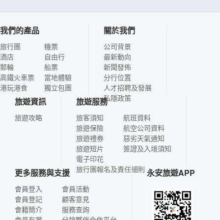
我們的產品
關於我們
旅行團
機票
公司背景
酒店
自由行
最新動向
郵輪
船票
新聞發佈
高鐵火車票
當地體驗
分行位置
港玩港食
獨立包團
人才招聘及發展
私隱政策
旅遊資訊
旅遊服務
旅遊攻略
旅客須知
航班資料
旅遊保險
航空公司資料
旅遊禮券
惡劣天氣通知
旅遊短片
簽證及入境須知
電子印花
旅行團報名及責任細則
更多服務與支援
永安旅遊APP
會員登入
會員活動
會員登記
顧客意見
會籍簡介
服務查詢
會員有賞
分銷夥伴合作平台