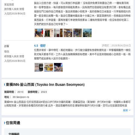
飯店入住很方便、快速，可以寄放行李超讚！ 沒有提供免費牙刷要自己帶，一樓有賣牙刷
家庭旅遊
和一些零食跟水。每天都會提供兩瓶免費水。因為我們住宿過程沒有要求打掃，會有備品直
迷你雙人床房 禁煙
接放在門口給你自己帶進去。飯店房間偏小但乾淨，真的很像住日本飯店。行李箱兩個大的
入住於2026年06月
要一起全開比較難一點。飯店位置離地鐵走路十分鐘之內，算是滿便利的，但換飯店的時候
東西變多、行李變重，要再拖著行李就覺得很累😆 二樓有附簡易早餐，但沒有很好吃第二
天我們就去外面自己吃早餐了～
4.5
很好
評價於：2026年06月06日
訪客
位置非常好，靜中帶旺，鄰近地鐵站，步行幾分鐘便有食肆和便利店，早餐種類雖然一樣但
情侶
款式每天都會不同，工作人員及服務姨姨很有禮貌，美中不足是房間較細小且隔音一般，隔
標準雙人床房 禁煙
鄰關門或走廊有人談天亦能聽到。
入住於2026年05月
東橫INN-釜山西面
(Toyoko Inn Busan Seomyeon)
開業時間：
2010
装修時間；
2023
地址：
39 Seojeon-ro
東橫INN 釜山西面店 位於從西面站8號出口步行約6分鐘的距離，距離富田站（東海線）步行約8分鐘。 地鐵和火車都可
以輕鬆到達，非常適合各種目的的旅行者 此外，酒店距離時尚的全浦咖啡街僅步行約3分鐘，您可以在這裏悠閒地漫
步，發現富有藝術氣息的本地咖啡館 無論您是來商務出差還是放鬆度假，這家酒店都提供優越的性價比和便利的位置 客
展開
人可享受免費的Wi-Fi、自動售貨機等設施，讓您的入住更加愉快。 酒店每天提供免費的自助早餐，時間為06:30至
09:00 其他設施包括免費的有線互聯網、24小時營業的商務中心以及24小時接待服務 酒店的301間客房都配有冰箱和
平面電視，為您提供舒適的住宿體驗 每間客房提供免費有線和無線互聯網，浴室配有淋浴浴缸組合、坐浴盆和吹風機。
住宿周邊
客房還配有電話、保險箱和書桌，方便您的使用
交通樞紐