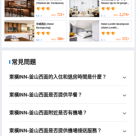
(Ｍaison de Ｄenbasta)
House Up to 30 people
available)
721+
2,274+
HKD
HKD
4.2
/ 5
5
/ 5
京城酒店 (Hotel
Hotel Lenith Seomyeon
Kyungsung)
(Hotel Lenith
Seomyeon)
586+
572+
HKD
HKD
4.6
/ 5
4
/ 5
常見問題
東橫INN-釜山西面的入住和退房時間是什麼？
東橫INN-釜山西面是否提供早餐？
東橫INN-釜山西面附近是否有機場？
東橫INN-釜山西面是否提供機場接送服務？