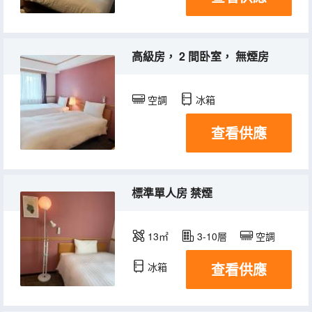
高級房， 2 間卧室， 無煙房
空調
冰箱
查看供應
標準單人房 禁煙
13㎡
3-10層
空調
查看供應
冰箱