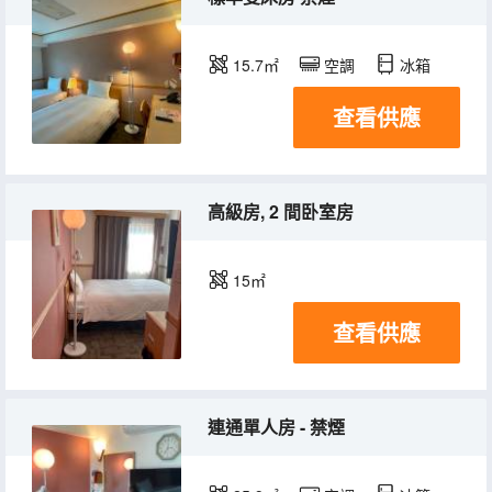
15.7㎡
空調
冰箱
查看供應
高級房, 2 間卧室房
15㎡
查看供應
連通單人房 - 禁煙