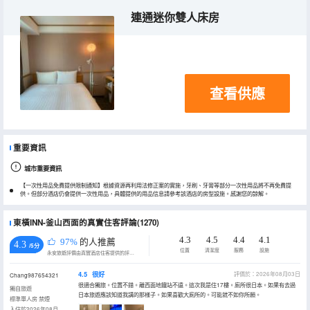
連通迷你雙人床房
查看供應
重要資訊
城市重要資訊
【一次性用品免費提供限制通知】根據資源再利用法修正案的實施，牙刷、牙膏等部分一次性用品將不再免費提
供。但部分酒店仍會提供一次性用品，具體提供的用品信息請參考該酒店的房型設施。感謝您的諒解。
東橫INN-釜山西面的真實住客評論(1270)
4.3
4.5
4.4
4.1
97%
的人推薦
4.3
/5分
位置
清潔度
服務
設施
永安旅遊評價由真實酒店住客提供的評價。
4.5
很好
評價於：2026年08月03日
Chang987654321
很適合獨旅。位置不錯。離西面地鐵站不遠。這次我是住17樓。廁所很日本。如果有去過
獨自旅遊
日本旅遊應該知道我講的那樣子。如果喜歡大廁所的。可能就不如你所願。
標準單人房 禁煙
入住於2026年08月