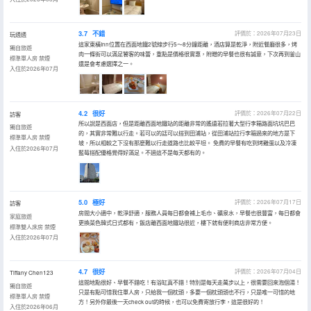
3.7
不錯
評價於：2026年07月23日
玩透透
這家東橫Inn位置在西面地鐵2號線步行5～8分鐘距離，酒店算是乾淨，附近餐廳很多，烤
獨自旅遊
肉一條街可以滿足饕客的味蕾，重點是價格很實惠，附贈的早餐也很有誠意，下次再到釜山
標準單人房 禁煙
還是會考慮選擇之一。
入住於2026年07月
4.2
很好
評價於：2026年07月22日
訪客
所以說是西面店，但是距離西面地鐵站的距離非常的遙遠若拉著大型行李箱路面坑坑巴巴
獨自旅遊
的，其實非常難以行走。若可以的話可以搭到田浦站，從田浦站拉行李箱過來的地方是下
標準單人房 禁煙
坡，所以相較之下沒有那麼難以行走道路也比較平坦。 免費的早餐有吃到烤雞蛋以及冷凍
入住於2026年07月
藍莓搭配優格覺得好滿足。不過這不是每天都有的。
5.0
極好
評價於：2026年07月17日
訪客
房間大小適中，乾淨舒適，服務人員每日都會補上毛巾、礦泉水，早餐也很豐富，每日都會
家庭旅遊
更換菜色韓式日式都有，飯店離西面地鐵站很近，樓下就有便利商店非常方便。
標準雙人床房 禁煙
入住於2026年07月
4.7
很好
評價於：2026年07月04日
Tiffany Chen123
這間地點很好、早餐不錯吃！有浴缸真不錯！特別是每天走萬步以上，很需要回來泡個湯！
獨自旅遊
只是有點可惜我住單人房，只給我一個枕頭，多要一個枕頭頭也不行，只是唯一可惜的地
標準單人房 禁煙
方！另外你最後一天check out的時候，也可以免費寄放行李，這是很好的！
入住於2026年06月