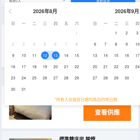
重新搜尋
2026年8月
2026年9月
連通房(一張雙人床和兩張單人床)
日
一
二
三
四
五
六
日
一
二
三
四
1
1
2
3
30㎡
3-10層
空調
2
3
4
5
6
7
8
6
7
8
9
10
查看供應
冰箱
9
10
11
12
13
14
15
13
14
15
16
17
16
17
18
19
20
21
22
20
21
22
23
24
連通雙床房
23
24
25
26
27
28
29
27
28
29
30
30
31
30㎡
3-10層
*所有入住退房日期均為目的地日期
查看供應
標準雙床房 禁煙