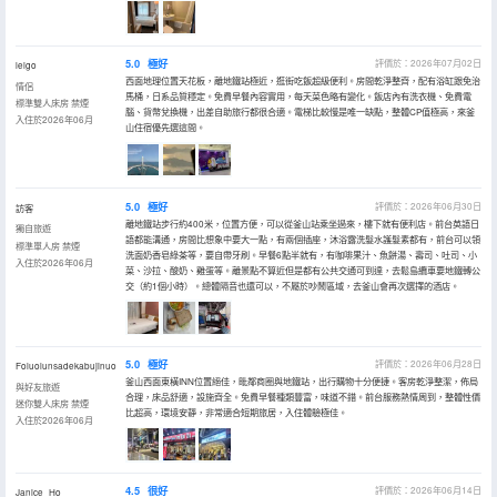
5.0
極好
評價於：2026年07月02日
leigo
西面地理位置天花板，離地鐵站極近，逛街吃飯超級便利。房間乾淨整齊，配有浴缸跟免治
情侶
馬桶，日系品質穩定。免費早餐內容實用，每天菜色略有變化。飯店內有洗衣機、免費電
標準雙人床房 禁煙
腦、貨幣兌換機，出差自助旅行都很合適。電梯比較慢是唯一缺點，整體CP值極高，來釜
入住於2026年06月
山住宿優先選這間。
5.0
極好
評價於：2026年06月30日
訪客
離地鐵站步行約400米，位置方便，可以從釜山站乘坐過來，樓下就有便利店。前台英語日
獨自旅遊
語都能溝通，房間比想象中要大一點，有兩個插座，沐浴露洗髮水護髮素都有，前台可以領
標準單人房 禁煙
洗面奶香皂綠茶等，要自帶牙刷。早餐6點半就有，有咖啡果汁、魚餅湯、壽司、吐司、小
入住於2026年06月
菜、沙拉、酸奶、雞蛋等。離景點不算近但是都有公共交通可到達，去鬆島纜車要地鐵轉公
交（約1個小時）。總體隔音也還可以，不屬於吵鬧區域，去釜山會再次選擇的酒店。
5.0
極好
評價於：2026年06月28日
Foluolunsadekabujinuo
釜山西面東橫INN位置絕佳，毗鄰商圈與地鐵站，出行購物十分便捷。客房乾淨整潔，佈局
與好友旅遊
合理，床品舒適，設施齊全。免費早餐種類豐富，味道不錯。前台服務熱情周到，整體性價
迷你雙人床房 禁煙
比超高，環境安靜，非常適合短期旅居，入住體驗極佳。
入住於2026年06月
4.5
很好
評價於：2026年06月14日
Janice_Ho