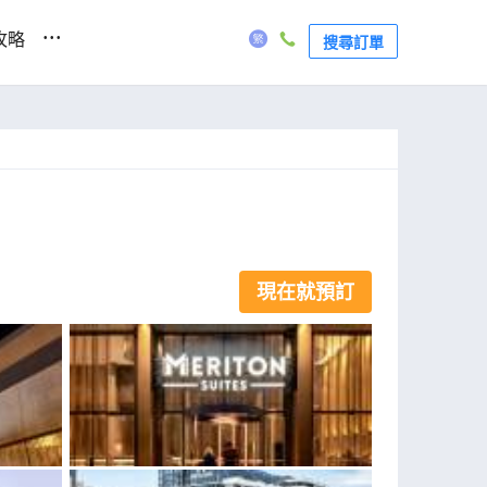
...
攻略
搜尋訂單
現在就預訂