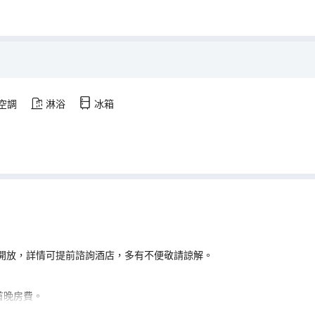
空調
淋浴
冰箱
酒店桑拿暫停開放，詳情可提前諮詢酒店，多有不便敬請諒解。
首晚房費。