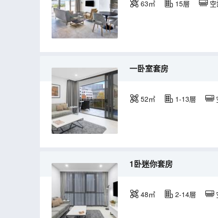
63㎡
15層
空
一卧室套房
52㎡
1-13層
1卧迷你套房
48㎡
2-14層