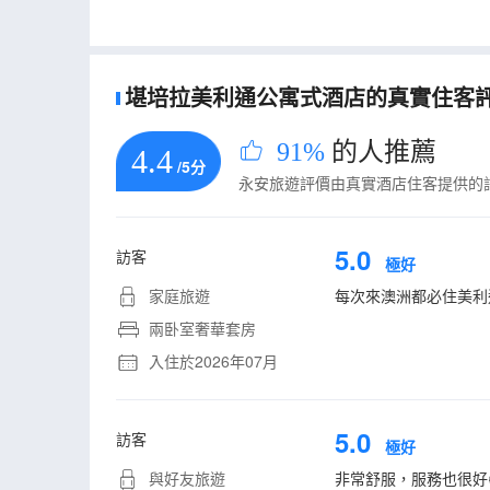
請注意，套房每3晚將提供一次快速清潔服務，包括
包括更換所有床單。公共假期不提供客房清潔服務，
堪培拉美利通公寓式酒店的真實住客評論
91%
的人推薦
4.4
/5分
永安旅遊評價由真實酒店住客提供的
5.0
訪客
極好
家庭旅遊
每次來澳洲都必住美利
兩卧室奢華套房
入住於2026年07月
5.0
訪客
極好
與好友旅遊
非常舒服，服務也很好