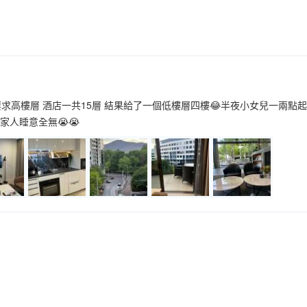
要求高樓層 酒店一共15層 結果給了一個低樓層四樓😂半夜小女兒一兩
家人睡意全無😭😭