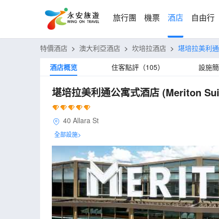
旅行團
機票
酒店
自由行
特價酒店
>
澳大利亞酒店
>
坎培拉酒店
>
堪培拉美利
酒店概览
住客點評（105）
設施簡
堪培拉美利通公寓式酒店
(Meriton Su
40 Allara St
全部設施>