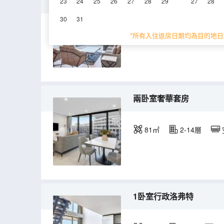
三卧室奢華套房
23
24
25
26
27
28
29
27
28
30
31
117㎡
12-14層
*所有入住退房日期均為目的地日
兩卧室奢華套房
81㎡
2-14層
1卧室行政洛弗特