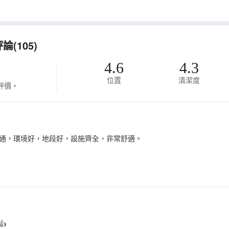
使用現有床單鋪床、更換毛巾、補充用完的洗漱用品、整理洗碗機以及清空
清潔服務將安排在假期前一天或後一天。
(105)
4.6
4.3
位置
清潔度
評價。
通，環境好，地段好，設施齊全，非常舒適。
