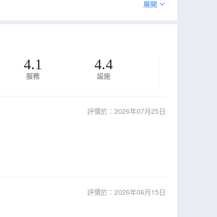
垃圾。入住7晚以上，套房將每7天進行一次全面清潔，
展開
4.1
4.4
服務
設施
評價於：2026年07月25日
評價於：2026年06月15日