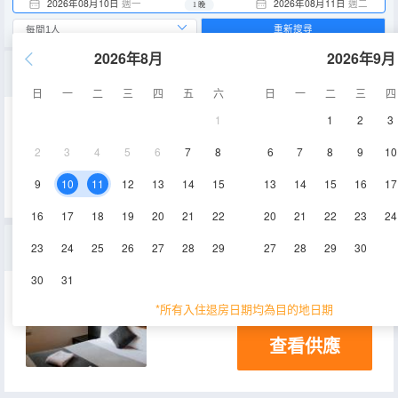
2026年08月10日
週一
2026年08月11日
週二
1 晚
重新搜尋
2026年8月
2026年9月
舒適雙人房
日
一
二
三
四
五
六
日
一
二
三
四
1
1
2
3
15㎡
2
3
4
5
6
7
8
6
7
8
9
10
查看供應
9
10
11
12
13
14
15
13
14
15
16
17
16
17
18
19
20
21
22
20
21
22
23
24
標準一卧室公寓
23
24
25
26
27
28
29
27
28
29
30
30
31
45㎡
*所有入住退房日期均為目的地日期
查看供應