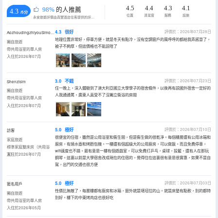
4.5
4.4
4.3
4.1
98%
的人推薦
4.3
/5分
位置
清潔度
服務
設施
永安旅遊評價由真實酒店住客提供的評價。
4.3
很好
評價於：2026年07月28日
AozhoudingzhiyouSimon😄
地理位置非常好，停車方便，就是冬天有點冷，沒有空調窗戶的風呼呼的都給我弄感冒了，
獨自旅遊
被子不夠厚，但這價格也不能説啥了
帶共用浴室的單人房
入住於2026年07月
3.0
不錯
評價於：2026年07月23日
Shenzisim
住一晚上，深入體驗到了澳大利亞國立大學學子的宿舍條件，以後再有説國外宿舍一定好的
獨自旅遊
人我通通罵，廣東人真受不了沒獨立衞浴的房間
帶共用浴室的單人房
入住於2026年07月
5.0
極好
評價於：2026年07月10日
訪客
很便宜的住宿，雖然是公用浴室和衞生間，但是衞生做的很乾凈。每個樓層還有公用冰箱和
家庭旅遊
廚房，有燒水壺和烤麪包機。一樓還有個超級大的公用廚房，可以做飯。而且免費停車，
標準家庭雙床房（共用浴
wifi速度也不錯。最有意思一樓有個遊戲室，可以免費打乒乓，桌球，投籃，還有人在那玩
室）
入住於2026年07月
鋼琴。這裏以前是大學宿舍改成現在的住宿的，覺得住在這裏很有意思很實惠，如果不是自
駕，出門的交通也很方便
5.0
極好
評價於：2026年07月03日
匿名用戶
性價比無敵了，每層樓都有廚房和冰箱，窗外就是堪培拉的山。就是床墊有點軟，別的都特
獨自旅遊
別好。樓下的中東烤肉店也很好吃
帶共用浴室的單人房
入住於2026年05月