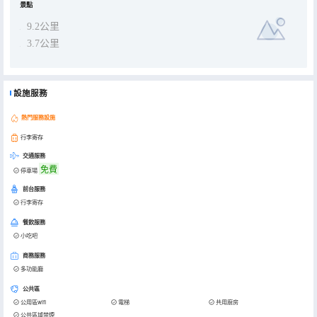
景點
9.2公里
3.7公里
設施服務
熱門服務設施
行李寄存
交通服務
免費
停車場
前台服務
行李寄存
餐飲服務
小吃吧
商務服務
多功能廳
公共區
公用區wifi
電梯
共用廚房
公共區域禁煙