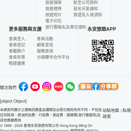
旅遊保險
航空公司資料
旅遊禮券
惡劣天氣通知
旅遊短片
簽證及入境須知
電子印花
旅行團報名及責任細則
更多服務與支援
永安旅遊APP
會員登入
會員活動
會員登記
顧客意見
會籍簡介
服務查詢
會員有賞
分銷夥伴合作平台
精選優惠
關注我們
[object Object]
本網頁所顯示之價格因應產品種類及出發日期而有所不同，不包括
站點地圖
私隱
|
任何稅項、燃油附加費、行政費、簽証費、服務費(旅行團適用)及
政策
其他應繳費用
© 1999 - 2026 香港永安旅遊有限公司 Hong Kong Wing On
Travel Service Limited. All Rights Reserved. 牌照號碼: 350074