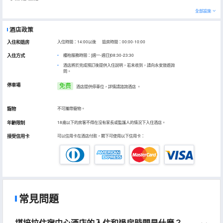
全部設施
酒店政策
入住和退房
入住時間：14:00以後 退房時間：00:00-10:00
入住方式
櫃枱服務時間：[週一-週日]08:30-23:30
酒店將於完成預訂後提供入住說明，若未收到，請向永安旅遊詢
問。
停車場
免费
酒店提供停車位，詳情請諮詢酒店
。
寵物
不可攜帶寵物。
年齡限制
18歲以下的房客不得在沒有家長或監護人的情況下入住酒店。
接受信用卡
可以信用卡在酒店付款，閣下可使用以下信用卡：
常見問題
堪培拉住宿中心酒店的入住和退房時間是什麼？