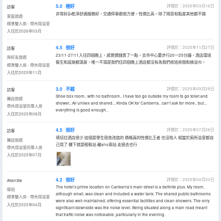
5.0
極好
評價於：2026年03月16日
訪客
非常好👍乾淨舒適服務好，交通停車都很方便，性價比高。除了隔音有點差其他都不錯
家庭旅遊
標準雙人房 - 帶共用浴室
入住於2026年03月
4.5
很好
評價於：2025年11月27日
訪客
23/11-27/11入住四個晚上，感覺價錢貴了一點，去市中心要步行20一25分鐘，酒店環境
與好友旅遊
衞生和設施都滿意，唯一不滿是我們住四個晚上酒店都沒有為我們收拾房間和換浴巾。
標準雙人房 - 帶共用浴室
入住於2025年11月
3.0
不錯
評價於：2025年09月29日
訪客
Shoe box room.. with no bathroom.. I have too go outside my room to go toilet and
獨自旅遊
shower.. All unisex and shared... Kinda OK for Canberra.. can't ask for more.. but...
帶共用浴室的單人房
everything is good enough..
入住於2025年08月
4.5
很好
評價於：2025年07月28日
訪客
堪培拉酒店很少 這個是學生宿舍改造的 價格真的性價比王者 也沒啥人 相當於廁所浴室都自
獨自旅遊
己用了 樓下就是輕軌站 離anu兩站 走過去也行
帶共用浴室的單人房
入住於2025年07月
4.2
很好
評價於：2025年04月20日
AllenXie
The hotel's prime location on Canberra's main street is a definite plus. My room,
情侶
although small, was clean and included a water tank. The shared public bathrooms
標準雙人房 - 帶共用浴室
were also well-maintained, offering essential facilities and clean showers. The only
入住於2025年04月
significant downside was the noise level. Being situated along a main road meant
that traffic noise was noticeable, particularly in the evening.