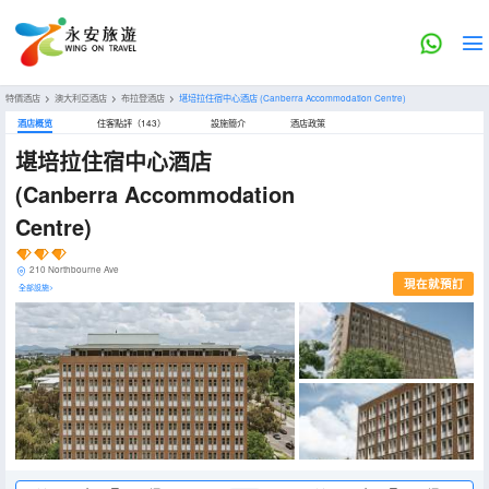
特價酒店
>
澳大利亞酒店
>
布拉登酒店
>
堪培拉住宿中心酒店
(Canberra Accommodation Centre)
酒店概览
住客點評（143）
設施簡介
酒店政策
堪培拉住宿中心酒店
(Canberra Accommodation
Centre)
210 Northbourne Ave
現在就預訂
全部設施>