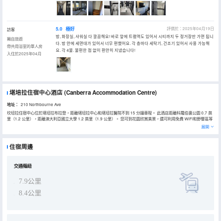
5.0
極好
評價於：2025年04月19日
訪客
방, 화장실, 샤워실 다 깔끔해요! 바로 앞에 트램역도 있어서 시티까지 두 정거장만 가면 됩니
獨自旅遊
다. 방 안에 세면대가 있어서 너무 편했어요. 각 층마다 세탁기, 건조기 있어서 사용 가능해
帶共用浴室的單人房
요. 각 4불. 불편한 점 없이 편안히 지냈습니다!
入住於2025年04月
堪培拉住宿中心酒店
(Canberra Accommodation Centre)
地址：
210 Northbourne Ave
坎培拉住宿中心位於堪培拉布拉登，距離堪培拉中心和堪培拉醫院不到 15 分鐘車程。 此酒店距離科羅伯裏公園 0.7 英
里（1.2 公里），距離澳大利亞國立大學 1.2 英里（1.9 公里）。 您可到花園欣賞美景，還可利用免費 WiFi和野餐區等
服務和設施。此酒店的其他設施包括宴會廳和自動售貨機。 特色服務/設施包括快速入住、快速退房和洗衣設施。計劃在
展開
堪培拉舉辦活動？這家酒店擁有 210 平方米（2260 平方英尺）的空間，包括會議場地和3 間會議室。酒店提供免費自
助停車。 酒店的 160 間客房定能讓您在旅途中找到家的舒適。提供免費無線網絡，方便您與朋友保持聯繫。便利設施
包括書桌和辦公椅。
住宿周邊
交通樞紐
7.9公里
8.4公里