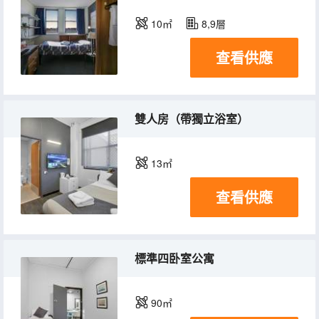
10㎡
8,9層
查看供應
雙人房（帶獨立浴室）
13㎡
查看供應
標準四卧室公寓
90㎡