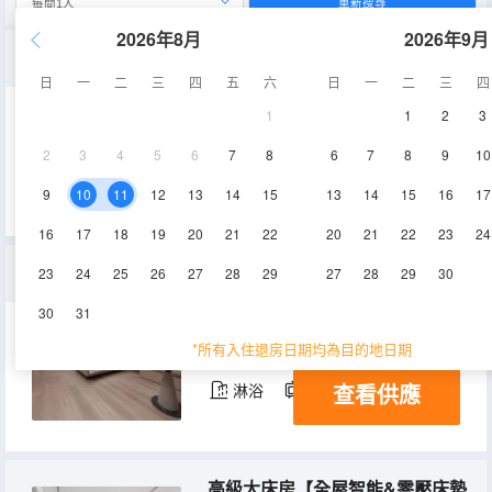
重新搜尋
2026年8月
2026年9月
漫雅套房【全屋智能&零壓床墊&65寸360度旋轉電視】
日
一
二
三
四
五
六
日
一
二
三
四
1
1
2
3
60-65㎡
16層
空調
2
3
4
5
6
7
8
6
7
8
9
10
查看供應
淋浴
電視機
9
10
11
12
13
14
15
13
14
15
16
17
16
17
18
19
20
21
22
20
21
22
23
24
豪華雙床房【全屋智能&零壓床墊&65寸電視】
23
24
25
26
27
28
29
27
28
29
30
30
31
35-38㎡
16-17層
空調
*所有入住退房日期均為目的地日期
查看供應
淋浴
電視機
高級大床房【全屋智能&零壓床墊&巨幕投影】