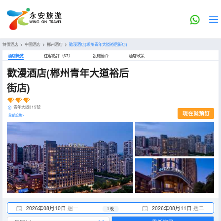
特價酒店
>
中國酒店
>
郴州酒店
>
歡漫酒店(郴州青年大道裕后街店)
酒店概览
住客點評（67）
設施簡介
酒店政策
歡漫酒店(郴州青年大道裕后
街店)
青年大道315號
現在就預訂
全部設施>
2026年08月10日
週一
2026年08月11日
週二
1 晚