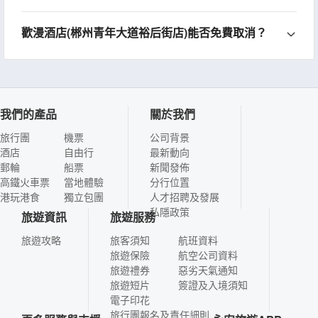
歡漫酒店(郴州青年大道裕后街店)能否免費取消？
我們的產品
關於我們
旅行團
機票
公司背景
酒店
自由行
最新動向
郵輪
船票
新聞發佈
高鐵火車票
當地體驗
分行位置
港玩港食
獨立包團
人才招聘及發展
私隱政策
旅遊資訊
旅遊服務
旅遊攻略
旅客須知
航班資料
旅遊保險
航空公司資料
旅遊禮券
惡劣天氣通知
旅遊短片
簽證及入境須知
電子印花
旅行團報名及責任細則