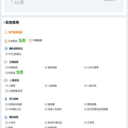
7.4公里
設施服務
熱門服務設施
免費
叫醒服務
行李寄存
櫃枱服務語言
中文(普通話)
交通服務
叫車服務
租車服務
公共交通票
免費
停車場
小童設施
小童餐
小童拖鞋
小童牙刷
小童書籍/影音
前台服務
房東接待服務
儲物櫃
禮賓服務
VIP通道入住
快速入住退房
前台貴重物品保險櫃
餐飲服務
小吃吧
售貨亭/便利店
大堂吧
餐廳
送餐服務