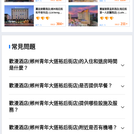
HKD
HKD
4.7
/ 5
4.6
/ 5
麗呈朗譽酒店(郴州裕后街
麓峯御景温泉酒店(裕后街
和平夜市店) (Licheng
第一人民醫院店) (Lufeng
Langyu Hotel
Yujing Hot Spring Hotel
(Chenzhou Yuhou
(Yuhou Street First
Street BranchHeping
People's Hospital))
304+
211+
HKD
HKD
4.7
/ 5
4.2
/ 5
Night Marke))
常見問題
歡漫酒店(郴州青年大道裕后街店)的入住和退房時間
是什麼？
歡漫酒店(郴州青年大道裕后街店)是否提供早餐？
歡漫酒店(郴州青年大道裕后街店)提供哪些設施及服
務？
歡漫酒店(郴州青年大道裕后街店)附近是否有機場？