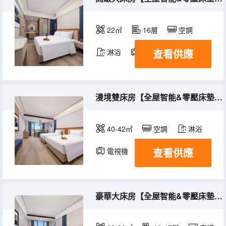
22㎡
16層
空調
查看供應
淋浴
電視機
漫境雙床房【全屋智能&零壓床墊&65寸電視】
40-42㎡
空調
淋浴
查看供應
電視機
豪華大床房【全屋智能&零壓床墊&65寸電視】