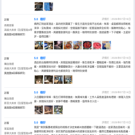
5.0
極好
評價於：2026年07月16日
訪客
偶然訂到這家酒店，真的挖到寶藏了！衞生方面完全挑不出毛病，角落、桌面都擦拭得乾乾
商務旅客
淨淨，沒有異味。房間採光很好，空間寬敞不壓抑，配套設施齊全好用。服務特別貼心，有
高級大床房【全屋智能&零
需求響應很及時，周邊餐飲便利店一應俱全。睡得特別安穩，旅途疲憊一下子緩解，五星好
壓床墊&巨幕投影】
入住於2026年07月
評，值得回購！
5.0
極好
評價於：2026年07月16日
訪客
酒店前台服務特別熱情，房間設施設備很好，衞生很乾凈，體驗超棒，性價比很高，強烈推
獨自旅遊
薦，房間整潔採光好，整體體驗滿分，大廳也很乾凈温馨，空間寬敞不壓抑，主要是真的很
高級大床房【全屋智能&零
貼心，周邊餐飲便利店也都很齊全，睡得特別安穩
壓床墊&巨幕投影】
入住於2026年07月
5.0
極好
評價於：2026年07月14日
訪客
入住體驗非常棒，衞生打掃得很徹底，無異味灰塵。工作人員態度温和有禮貌，辦理入住快
獨自旅遊
捷，房間採光很好，安靜不嘈雜，價格實惠，值得多次入住。
影音大床房【全屋智能&零
壓床墊&巨幕投影】
入住於2026年07月
5.0
極好
評價於：2026年07月10日
訪客
我是**刷到集團老總探店的視頻才決定來郴州旅遊體驗一下歡漫酒店，這家酒店是新的，設
家庭旅遊
施都特別乾淨好用，對於我們自駕遊郴州的遊客也挺友好的，雖然位置離裕後街有點距離，
豪華大床房【全屋智能&零