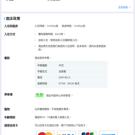
全部設施
酒店政策
入住和退房
入住時間：13:00以後 退房時間：12:00以前
入住方式
櫃枱服務時間：24小時。
自助入住：使用自助入住機辦理入住。
酒店將於完成預訂後提供入住說明，若未收到，請向永安旅遊詢
問。
餐飲
酒店提供早餐。
早餐種類
中式
早餐形式
自助餐
費用
CNY 50/人
營業時間
07:00 - 09:30 每天
停車場
免费
酒店內提供公共停車場
。
寵物
允許攜帶寵物，不收取額外費用。
年齡限制
僅接待18 - 70歲的客人辦理入住。
接受信用卡
可以信用卡在酒店付款，閣下可使用以下信用卡：