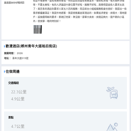
但是不堵車啊，還有免費停車場，特別是前台還有免費茶水，咖啡和冰塊，每天兩杯冰咖
壓床墊&65寸電視】
入住於2026年07月
啡，不要太爽啦，有的人評論説什麼位置不好啦，服務不好啦…我覺得是這些人要求太高
了，兩百多的酒店別要求人家五六百的服務，而且前台小姐姐服務態度也很好，我提出一些
需求都儘量滿足！我是外地遊客，我是很推薦這家酒店的，如果追求便宜、房間大、落地窗
戶、設施還得新的要求，那就訂他家，準沒錯！豪華大床房，房間足夠大，窗戶朝向小區
內，很安靜，睡的特別好！
歡漫酒店(郴州青年大道裕后街店)
開業時間：
2026
地址：
青年大道315號
住宿周邊
交通樞紐
22.3公里
4.9公里
景點
4.7公里