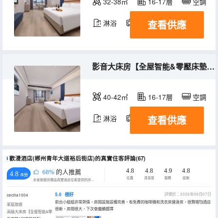
32-38㎡
16-17層
空調
查看供應
淋浴
電視機
影音大床房【全屋智能&零壓床墊&巨幕投影】
40-42㎡
16-17層
空調
查看供應
淋浴
電視機
歡漫酒店(郴州青年大道裕后街店)的真實住客評論(67)
4.8
4.8
4.9
4.8
68%
的人推薦
4.8
/5分
位置
清潔度
服務
設施
永安旅遊評價由真實酒店住客提供的評價。
5.0
極好
評價於：2026年08月07日
cecilia1004
前台小姐姐非常熱情，房間設施設備完善，有免費的咖啡機和洗衣房健身房，很贊哦🥰酒店
家庭旅遊
很新，房間很大，下次會繼續選擇
高級大床房【全屋智能&零