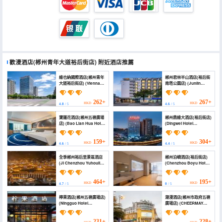
歡漫酒店(郴州青年大道裕后街店)
附近酒店推薦
維也納國際酒店(郴州青年
郴州君林半山酒店(裕后街
大道裕后街店) (Vienna
南塔公園店) (Junlin
International Hotel
Banshan Hotel)
(Yuhou Street, Qingnian
Avenue, Chenzhou，
262+
267+
HKD
HKD
4.8
/ 5
4.6
/ 5
Hunan))
寶蓮花酒店(郴州五嶺廣場
郴州鼎維大酒店(裕后街店)
店) (Bao Lian Hua Hotel
(Dingwei Hotel
(Chenzhou People's
Zhangzhou (Yuhou
Hospital South))
Street))
159+
304+
HKD
HKD
4.6
/ 5
4.4
/ 5
全季郴州裕后里景區酒店
郴州泊嶼酒店(裕后街店)
(JI Chenzhou Yuhouli
(Chenzhou Boyu Hotel
Scenic Area Hotel)
(Yuhou Street))
464+
195+
HKD
HKD
4.7
/ 5
0
/ 5
檸果酒店(郴州五嶺廣場店)
潮漫酒店(郴州市政府五嶺
(Ningguo Hotel
廣場店) (CHEERMAY
(Chenzhou Wuling
HOTELS(Chenzhou
Square Branch))
Wuling Plaza store))
231+
228+