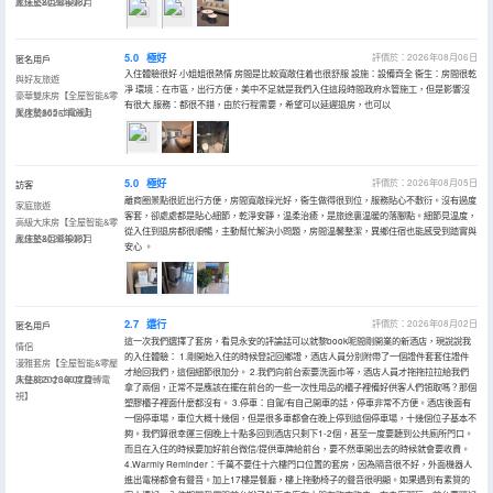
壓床墊&巨幕投影】
入住於2026年08月
5.0
極好
評價於：2026年08月06日
匿名用戶
入住體驗很好 小姐姐很熱情 房間是比較寬敞住着也很舒服 設施：設備齊全 衞生：房間很乾
與好友旅遊
凈 環境：在市區，出行方便，美中不足就是我們入住這段時間政府水管施工，但是影響沒
豪華雙床房【全屋智能&零
有很大 服務：都很不錯，由於行程需要，希望可以延遲退房，也可以
壓床墊&65寸電視】
入住於2026年08月
5.0
極好
評價於：2026年08月05日
訪客
離商圈景點很近出行方便，房間寬敞採光好，衞生做得很到位，服務貼心不敷衍。沒有過度
家庭旅遊
客套，卻處處都是貼心細節，乾淨安靜，温柔治癒，是旅途裏温暖的落腳點。細節見温度，
高級大床房【全屋智能&零
從入住到退房都很順暢，主動幫忙解決小問題，房間温馨整潔，異鄉住宿也能感受到踏實與
壓床墊&巨幕投影】
入住於2026年08月
安心 。
2.7
還行
評價於：2026年08月02日
匿名用戶
這一次我們選擇了套房，看見永安的評論話可以就黎book呢間剛開業的新酒店，現說說我
情侶
的入住體驗： 1.剛開始入住的時候登記回鄉證，酒店人員分別附帶了一個證件套套住證件
漫雅套房【全屋智能&零壓
才給回我們，這個細節很加分。 2.我們向前台索要洗面巾等，酒店人員才拖拖拉拉給我們
床墊&65寸360度旋轉電
入住於2026年07月
拿了兩個，正常不是應該在擺在前台的一些一次性用品的櫃子裡備好供客人們領取嗎？那個
視】
塑膠櫃子裡面什麼都沒有。 3.停車：自駕/有自己開車的話，停車非常不方便。酒店後面有
一個停車場，車位大概十幾個，但是很多車都會在晚上停到這個停車場，十幾個位子基本不
夠。我們算很幸運三個晚上十點多回到酒店只剩下1-2個，甚至一度要聽到公共廁所門口。
而且在入住的時候要加好前台微信/提供車牌給前台，要不然車開出去的時候就會要收費。
4.Warmly Reminder：千萬不要住十六樓門口位置的套房，因為隔音很不好，外面機器人
進出電梯都會有聲音。加上17樓是餐廳，樓上拖動椅子的聲音很明顯。如果遇到有素質的