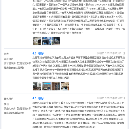
客人還好，入住期間我們跟前台說了外面走廊有小朋友跑來跑去，在走廊那玩，前台要隔好
久才回覆我們，我們被吵了一個早上都沒有休息好。要求late check-out，本身已經有延遲
退房，他們說給我們順延一個小時，但是需要五星好評。emm…恕我直言，就單憑每天早
上走廊總會播音樂吵醒客人➕有客人無緣無故敲門（就因為我們是離電梯最近的？）這個五
星好評很難給。 5.房間裏面沒有雪櫃。這個真的很煩惱，買的奶茶都沒有地方凍。 6.衞生
情況是很好的。因為我們做完spa不能洗澡麻煩酒店第二天給我們換床單也有做到。打掃得
很乾淨。 7.早餐選擇種類不多，肉沫面挺多的，早上九點鐘去就基本上沒有豆漿了。只有
牛奶、茶（也可能沒有）和白開水。早餐的話有粥、魚粉、三四種水果，西蘭花、雞蛋、偶
爾一些蒸籠點心、炒飯等五六種小炒，無功無過。
4.6
很好
評價於：2026年07月31日
訪客
房間不錯 新開很乾凈 洗衣可以寫上房號送 早餐不算豐盛但都是現做 前台小姐姐太不都不錯
家庭旅遊
也很熱心 前台還提供指甲刀 簡直是長途自駕人的救星 圓圓臉小姐姐有一天幫我找衣架跑了
豪華雙床房【全屋智能&零
2層樓好半天才找來 謝謝啦 房間裏有一次性馬桶墊 適合我這種潔癖的人 再有一次性浴帽就
壓床墊&65寸電視】
入住於2026年07月
太棒了 酒店旁50米有一家魚粉 粉 炒菜都好吃 性價比也高 感覺不用再去什麼網紅湘菜館了
另一邊 有個幾百米 不行也就幾分鐘 有個老胡魚感覺一般 沒網上説的那麼好吃 性價比堪憂
我覺得全天餐食都可以在魚粉店解決
4.0
很好
評價於：2026年07月27日
匿名用戶
服務可以説是沒有 到前台了看不見人 巡視一圈發現在不知道什麼門口站着 看見客人來了也
其他
沒有熱情快速來辦理 慢悠悠的 然後更氣人的是明知道我要洗衣烘衣 然後告訴我烘衣最低設
高級大床房【全屋智能&零
定衹有1個半多小時～2個多小時 我反覆詢問確實是否是這樣的 她回答是的 我心想洗不了衣
壓床墊&巨幕投影】
入住於2026年07月
服了 最後我越想自己去證實一下 結果最低根本不用那麼久 不知道就別亂説誤導客人 導致我
在規劃的時間內未能洗衣 那我來你們開個鐘點幹嘛? 其次給的房卡及卡套上面壓根沒有寫
房間號 她非要説寫了 這到底是什麼神仙前台 最後離店寧一個前台人員還可以知道正常流程
服務好點。旅途的中轉休息的酒店選了又選結果是這樣的結果。