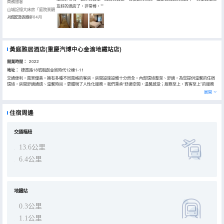
商務旅客
友好的酒店了，非常棒，**
山城記憶大床房「庭院景觀
+烘乾洗衣機」
入住於2026年04月
黃庭雅居酒店(重慶汽博中心金渝地鐵站店)
開業時間：
2022
地址：
棲霞路18號融創金貿時代12棟1-11
交通便利，風景優美。擁有多種不同風格的客房，房間設施設備十分齊全。內部環境整潔、舒適，為您提供温馨的住宿
環境，房間舒適通透、温馨時尚，更體現了人性化服務。我們秉承“舒適空間，温馨感受；服務至上，賓客至上”的服務
宗旨，竭誠為您效勞。
展開
住宿周邊
交通樞紐
13.6公里
6.4公里
地鐵站
0.3公里
1.1公里