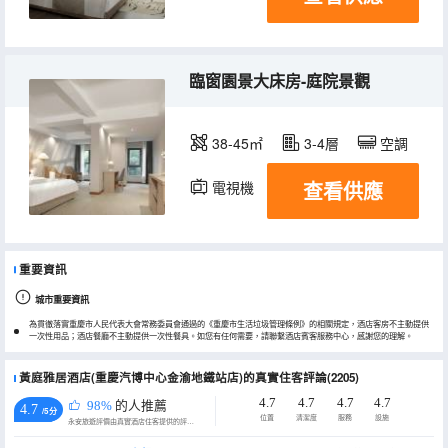
臨窗園景大床房-庭院景觀
38-45㎡
3-4層
空調
查看供應
電視機
重要資訊
城市重要資訊
為貫徹落實重慶市人民代表大會常務委員會通過的《重慶市生活垃圾管理條例》的相關規定，酒店客房不主動提供
一次性用品；酒店餐廳不主動提供一次性餐具。如您有任何需要，請聯繫酒店賓客服務中心，感謝您的理解。
黃庭雅居酒店(重慶汽博中心金渝地鐵站店)的真實住客評論(2205)
4.7
4.7
4.7
4.7
98%
的人推薦
4.7
/5分
位置
清潔度
服務
設施
永安旅遊評價由真實酒店住客提供的評價。