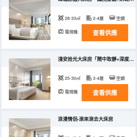
28-33㎡
2-4層
空調
查看供應
電視機
淺安拾光大床房「鬧中取靜+深度睡眠」
25-30㎡
3-4層
空調
查看供應
電視機
浪漫情侶-滾來滾去大床房