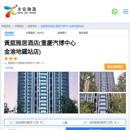
特價酒店
>
中國酒店
>
重慶酒店
>
黃庭雅居酒店(重慶汽博中心金渝地鐵站店)
酒店概览
住客點評（2205）
設施簡介
酒店政策
黃庭雅居酒店(重慶汽博中心
金渝地鐵站店)
棲霞路18號融創金貿時代12棟1-11
現在就預訂
全部設施>
2026年08月11日
週二
2026年08月12日
週三
1 晚