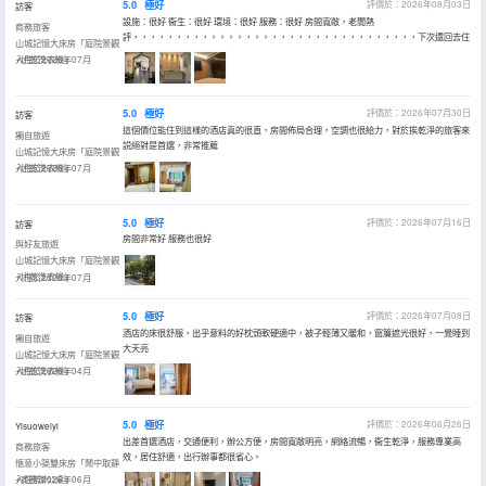
5.0
極好
評價於：2026年08月03日
訪客
設施：很好 衞生：很好 環境：很好 服務：很好 房間寬敞，老闆熱
商務旅客
評，，，，，，，，，。。。。，。。，，，，，，，，，，，，，，，，，下次還回去住
山城記憶大床房「庭院景觀
+烘乾洗衣機」
入住於2026年07月
5.0
極好
評價於：2026年07月30日
訪客
這個價位能住到這樣的酒店真的很直，房間佈局合理，空調也很給力，對於挨乾淨的旅客來
獨自旅遊
説絕對是首選，非常推薦
山城記憶大床房「庭院景觀
+烘乾洗衣機」
入住於2026年07月
5.0
極好
評價於：2026年07月16日
訪客
房間非常好 服務也很好
與好友旅遊
山城記憶大床房「庭院景觀
+烘乾洗衣機」
入住於2026年07月
5.0
極好
評價於：2026年07月08日
訪客
酒店的床很舒服，出乎意料的好枕頭軟硬適中，被子輕薄又暖和，窗簾遮光很好，一覺睡到
獨自旅遊
大天亮
山城記憶大床房「庭院景觀
+烘乾洗衣機」
入住於2026年04月
5.0
極好
評價於：2026年06月26日
Yisuoweiyi
出差首選酒店，交通便利，辦公方便，房間寬敞明亮，網絡流暢，衞生乾淨，服務專業高
商務旅客
效，居住舒適，出行辦事都很省心。
愜意小築雙床房「鬧中取靜
+商務辦公桌」
入住於2026年06月