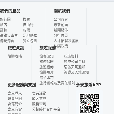
我們的產品
關於我們
旅行團
機票
公司背景
酒店
自由行
最新動向
郵輪
船票
新聞發佈
高鐵火車票
當地體驗
分行位置
港玩港食
獨立包團
人才招聘及發展
私隱政策
旅遊資訊
旅遊服務
旅遊攻略
旅客須知
航班資料
旅遊保險
航空公司資料
旅遊禮券
惡劣天氣通知
旅遊短片
簽證及入境須知
電子印花
旅行團報名及責任細則
更多服務與支援
永安旅遊APP
會員登入
會員活動
會員登記
顧客意見
會籍簡介
服務查詢
會員有賞
分銷夥伴合作平台