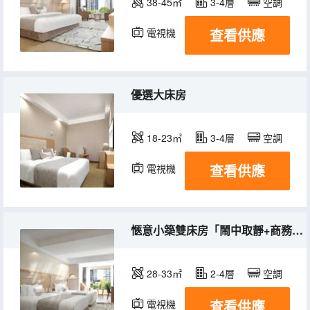
38-45㎡
3-4層
空調
查看供應
電視機
優選大床房
18-23㎡
3-4層
空調
查看供應
電視機
愜意小築雙床房「鬧中取靜+商務辦公桌」
28-33㎡
2-4層
空調
查看供應
電視機