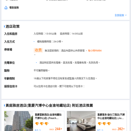
餐飲服務
全部設施
酒店政策
入住和退房
入住時間：13:00以後 退房時間：14:00以前
入住方式
櫃枱服務時間：24小時。
停車場
收费
無法提前預約：酒店內提供公共停車場
，
每小時RMB4
。
充電車位
•
酒店附近提供充電樁，直流充電。充電樁有限，先到先得。
寵物
不可攜帶寵物。
年齡限制
18歲以下的房客不得在沒有家長或監護人的情況下入住酒店。
接受信用卡
可以信用卡在酒店付款，閣下可使用以下信用卡：
黃庭雅居酒店(重慶汽博中心金渝地鐵站店)
附近酒店推薦
重慶富馳酒店(金渝地鐵站
重慶寬舍·伽仕汀酒店(汽博
汽博中心店) (Fouch
中心金渝地鐵站店) (Just
Hotel)
Inn Hotels & Resorts)
244+
202+
HKD
HKD
4.3
/ 5
4.7
/ 5