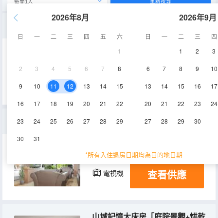
重新搜尋
2026年8月
2026年9月
豪華輕奢雙床房「家庭房+助眠床墊」
日
一
二
三
四
五
六
日
一
二
三
四
1
1
2
3
38-45㎡
3-4層
空調
2
3
4
5
6
7
8
6
7
8
9
10
查看供應
電視機
9
10
11
12
13
14
15
13
14
15
16
17
16
17
18
19
20
21
22
20
21
22
23
24
尊享行政大床房「手機投屏+休閒沙發」
23
24
25
26
27
28
29
27
28
29
30
30
31
55-65㎡
3-4層
空調
*所有入住退房日期均為目的地日期
查看供應
電視機
山城記憶大床房「庭院景觀+烘乾洗衣機」