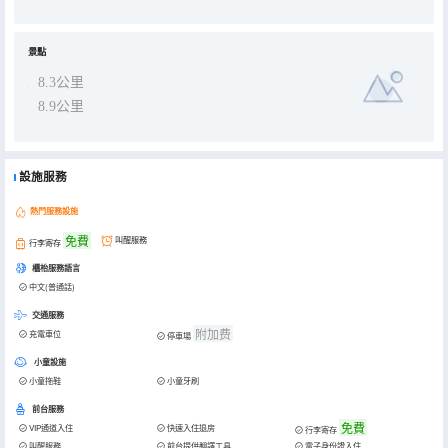
景點
8.3公里
8.9公里
設施服務
熱門服務設施
免費
叫醒服務
行李寄存
櫃枱服務語言
中文(普通話)
交通服務
附加费
充電車位
停車場
小童設施
小童拖鞋
小童牙刷
前台服務
免費
VIP通道入住
快速入住退房
行李寄存
叫醒服務
前台提供翻譯工具
電子身份證入住