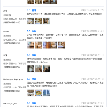
5.0
極好
評價於：2026年06月17日
訪客
就在地鐵口附近去，各個景點和商場都很方便，沒有臨街 隔音效果很好，完全不影響休息
商務旅客
山城記憶大床房「庭院景觀
+烘乾洗衣機」
入住於2026年06月
5.0
極好
評價於：2026年06月14日
teancn
非常非常不錯的酒店，環境很好，交通方便。也，裏面也很乾凈，服務人員態度很好，洗衣
商務旅客
服方便。非常不錯，下次還住
山城記憶大床房「庭院景觀
+烘乾洗衣機」
入住於2026年06月
5.0
極好
評價於：2026年05月11日
訪客
很棒的 物美價廉，地理位置也不錯，商圈，吃的豐富，服務也到位熱情周到，每個前台都
商務旅客
是老闆的感覺，用心耐心
愜意小築雙床房「鬧中取靜
+商務辦公桌」
入住於2026年05月
5.0
極好
評價於：2026年05月01日
Meitangtoudeyingcha
前台小姐姐十分熱情，離輕軌站走路三分鐘，旁邊很多小吃店，房間很大，也很隔音，東西
商務旅客
掉了還專門給我打電話給我寄回來！
山城記憶大床房「庭院景觀
+烘乾洗衣機」
入住於2026年04月
5.0
極好
評價於：2026年04月16日
Haminayingbu
環境非常棒，乾淨又衞生，經濟又實惠，性價比特別高，這是我住過的酒店中，又便宜環境