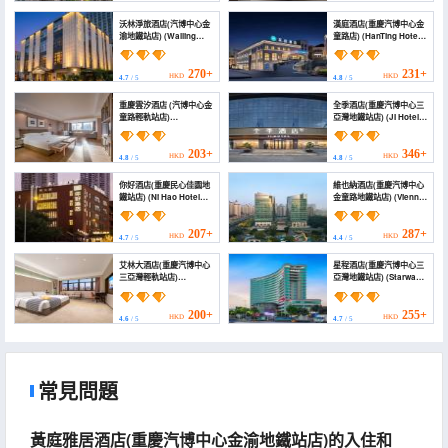
沃林淨旅酒店(汽博中心金
漢庭酒店(重慶汽博中心金
渝地鐵站店) (Walling
童路店) (HanTing Hotel
Hotel（Auto Expo
(Chongqing Auto Expo
Center Jinyu Metro
Center Jintong Road))
Station Branch))
270+
231+
HKD
HKD
4.7
/ 5
4.8
/ 5
重慶雲汐酒店 (汽博中心金
全季酒店(重慶汽博中心三
童路輕軌站店)
亞灣地鐵站店) (JI Hotel
(Chongqing Yunxi
(Chongqing Automobile
Hotel)
Expo Center Sanya Bay
Subway Station))
203+
346+
HKD
HKD
4.8
/ 5
4.8
/ 5
你好酒店(重慶民心佳園地
維也納酒店(重慶汽博中心
鐵站店) (Ni Hao Hotel
金童路地鐵站店) (Vienna
(Chongqing
Hotel (Auto Expo
Minxinjiayuan Subway
Center Jintong Road
Station Branch))
Metro Station))
207+
287+
HKD
HKD
4.7
/ 5
4.4
/ 5
艾林大酒店(重慶汽博中心
星程酒店(重慶汽博中心三
三亞灣輕軌站店)
亞灣地鐵站店) (Starway
(AiLinHotel (Sanya Bay
Hotel (Chongqing Auto
Light Rail Station))
Expo Center Sanyawan
Metro Station))
200+
255+
HKD
HKD
4.6
/ 5
4.7
/ 5
常見問題
黃庭雅居酒店(重慶汽博中心金渝地鐵站店)的入住和