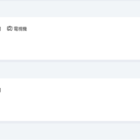
調
電視機
調