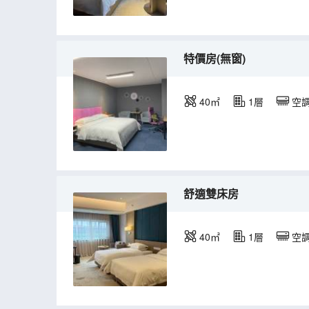
特價房(無窗)
40㎡
1層
空
舒適雙床房
40㎡
1層
空