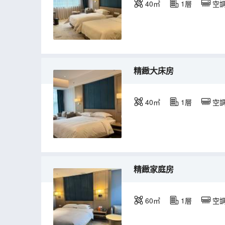
40㎡
1層
空
精緻大床房
40㎡
1層
空
精緻家庭房
60㎡
1層
空