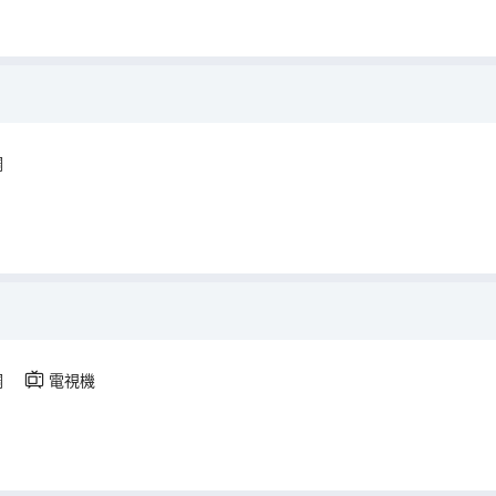
調
調
電視機