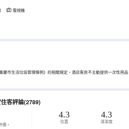
調
電視機
重慶市生活垃圾管理條例》的相關規定，酒店客房不主動提供一次性用品
客評論(2789)
4.3
4.3
位置
清潔度
評價。