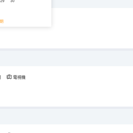
29
30
調
電視機
期
調
電視機