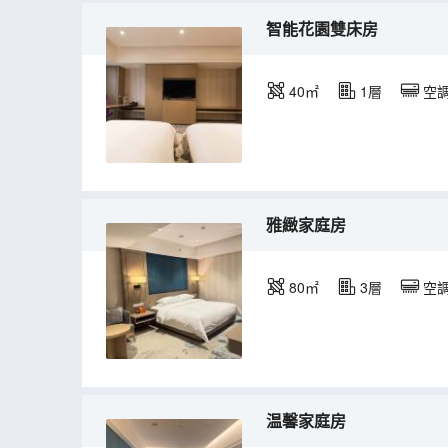
智能花園雙床房
40㎡
1層
空
雅緻家庭房
80㎡
3層
空
温馨家庭房