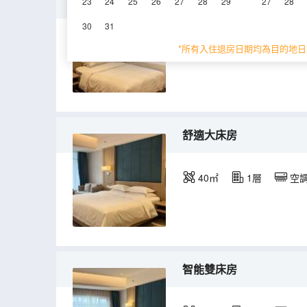
精緻雙床房
23
24
25
26
27
28
29
27
28
30
31
40㎡
1層
空
*所有入住退房日期均為目的地日
舒適大床房
40㎡
1層
空
智能雙床房