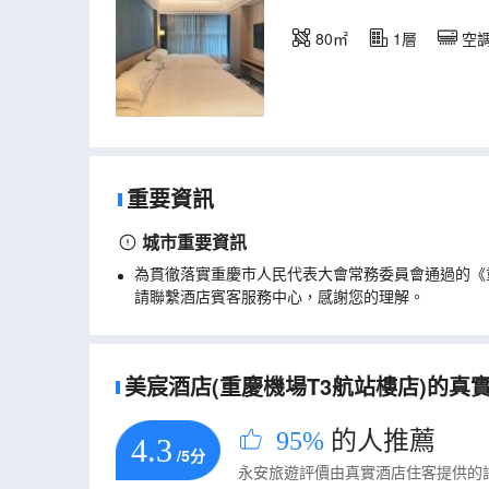
80㎡
1層
空
重要資訊
城市重要資訊
為貫徹落實重慶市人民代表大會常務委員會通過的《
請聯繫酒店賓客服務中心，感謝您的理解。
美宸酒店(重慶機場T3航站樓店)的真實住
95%
的人推薦
4.3
/5分
永安旅遊評價由真實酒店住客提供的