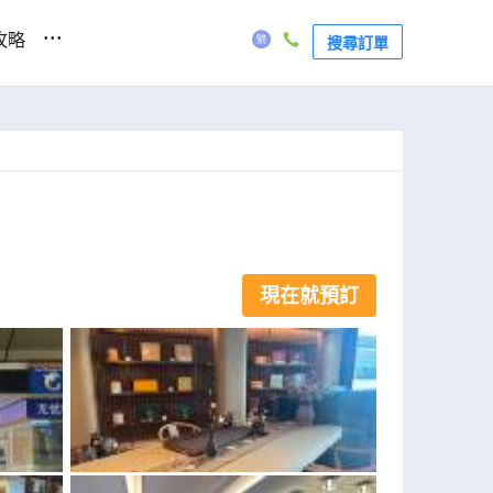
...
攻略
搜尋訂單
現在就預訂