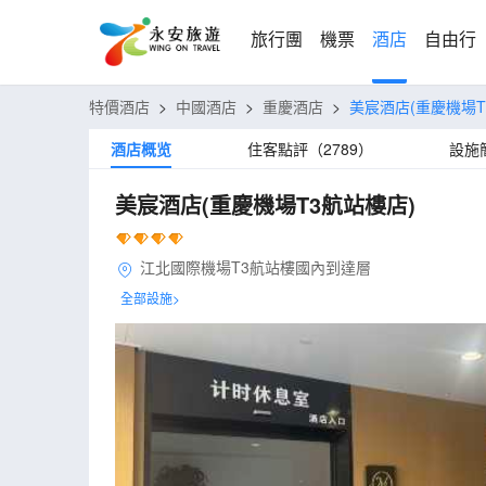
旅行團
機票
酒店
自由行
特價酒店
>
中國酒店
>
重慶酒店
>
美宸酒店(重慶機場T
酒店概览
住客點評（2789）
設施
美宸酒店(重慶機場T3航站樓店)
江北國際機場T3航站樓國內到達層
全部設施>