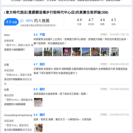
一次性用品；酒店餐廳不主動提供一次性餐具。如您有任何需要，請聯繫酒店賓客服務中心，感謝您的理解。
東方時代酒店(重慶觀音橋步行街時代中心店)的真實住客評論(356)
4.6
4.7
4.6
4.5
98%
的人推薦
4.6
/5分
位置
清潔度
服務
設施
永安旅遊評價由真實酒店住客提供的評價。
3.5
不錯
評價於：2026年07月07日
Keen
房間實景沒有圖片上比例大，如果圖方便可以將就，舒適度欠缺點！附近吃的東西比較多，
商務旅客
樓下很熱鬧，所在樓層挺高的！
「層序Tier」霧都大床房-璀
璨都市丨玻璃幕牆
入住於2026年05月
4.7
很好
評價於：2026年04月29日
訪客
位置很棒 房間很大 很乾凈 視野開闊 在觀音橋好吃街的範圍內 去哪裡都很方便 旁邊就是遠
家庭旅遊
東城 下雨天逛節不用怕 吃飯買禮品都方ㄅ
「穹幕Astral」環幕行政套
房-270°環幕觀景丨高空浴
入住於2026年04月
缸
5.0
極好
評價於：2026年04月28日
訪客
房間清理的大姐很熱情。問了姓名叫王朝英。點贊。
獨自旅遊
「雲際Vertex」霧都雙床房-
璀璨都市丨玻璃幕牆
入住於2026年04月
5.0
極好
評價於：2026年04月19日
Husujiatinglvxingsheying
設施：很齊全 服務：親切大方，小蔣很好👍，大家找她
家庭旅遊
「雲望Vista」臨窗湯池
房-180°環幕觀景丨浮島高
入住於2026年04月