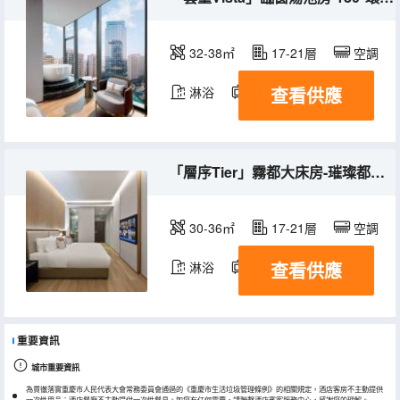
32-38㎡
17-21層
空調
查看供應
淋浴
電視機
冰箱
「層序Tier」霧都大床房-璀璨都市丨玻璃幕牆
30-36㎡
17-21層
空調
查看供應
淋浴
電視機
冰箱
重要資訊
城市重要資訊
為貫徹落實重慶市人民代表大會常務委員會通過的《重慶市生活垃圾管理條例》的相關規定，酒店客房不主動提供