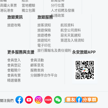
郵輪
船票
新聞發佈
高鐵火車票
當地體驗
分行位置
港玩港食
獨立包團
人才招聘及發展
私隱政策
旅遊資訊
旅遊服務
旅遊攻略
旅客須知
航班資料
旅遊保險
航空公司資料
旅遊禮券
惡劣天氣通知
旅遊短片
簽證及入境須知
電子印花
旅行團報名及責任細則
更多服務與支援
永安旅遊APP
會員登入
會員活動
會員登記
顧客意見
會籍簡介
服務查詢
會員有賞
分銷夥伴合作平台
精選優惠
關注我們