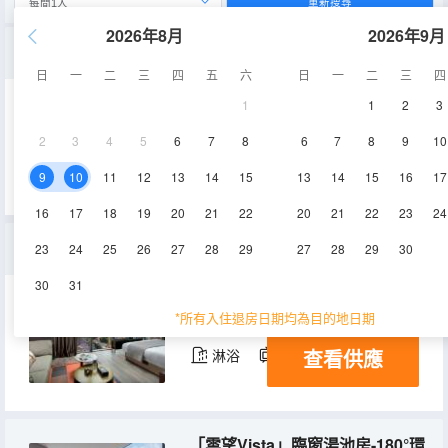
重新搜尋
2026年8月
2026年9月
「雲際Vertex」霧都雙床房-璀璨都市丨玻璃幕牆
日
一
二
三
四
五
六
日
一
二
三
四
1
1
2
3
25-32㎡
17-21層
空調
2
3
4
5
6
7
8
6
7
8
9
10
查看供應
淋浴
電視機
冰箱
9
10
11
12
13
14
15
13
14
15
16
17
16
17
18
19
20
21
22
20
21
22
23
24
「穹幕Astral」環幕行政套房-270°環幕觀景丨高空浴缸
23
24
25
26
27
28
29
27
28
29
30
30
31
40-50㎡
17-21層
空調
*所有入住退房日期均為目的地日期
查看供應
淋浴
電視機
冰箱
「雲望Vista」臨窗湯池房-180°環幕觀景丨浮島高空