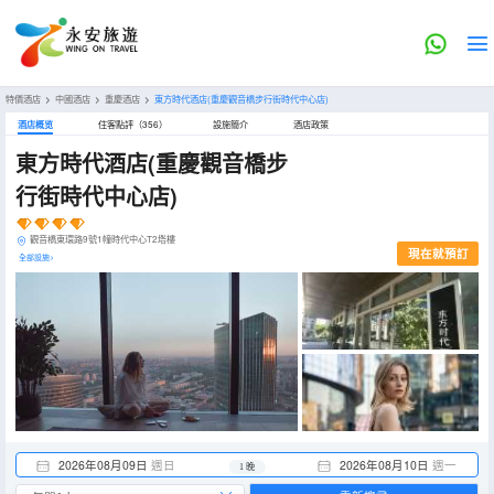
特價酒店
>
中國酒店
>
重慶酒店
>
東方時代酒店(重慶觀音橋步行街時代中心店)
酒店概览
住客點評（356）
設施簡介
酒店政策
東方時代酒店(重慶觀音橋步
行街時代中心店)
觀音橋東環路9號1幢時代中心T2塔樓
現在就預訂
全部設施>
2026年08月09日
週日
2026年08月10日
週一
1 晚