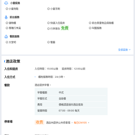
小童設施
小童拖鞋
小童牙刷
前台服務
儲物櫃
快速入住退房
前台貴重物品保險櫃
免費
專職行李員
叫醒服務
行李寄存
餐飲服務
大堂吧
餐廳
全部設施
酒店政策
入住和退房
入住時間：15:00以後 退房時間：12:00以前
入住方式
櫃枱服務時間：24小時。
餐飲
酒店提供早餐。
早餐種類
中式
早餐形式
自助餐
費用
價格請直接向酒店查詢
營業時間
07:00 - 09:00 每天
停車場
收费
酒店內提供公共停車場
，
每日CNY35
。