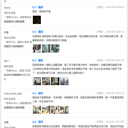
空
5.0
極好
評價於：2026年04月08日
Yczhu
環境：環境很不錯
與好友旅遊
「雲際Vertex」霧都雙床房-
璀璨都市丨玻璃幕牆
入住於2026年04月
5.0
極好
評價於：2026年02月21日
訪客
位置很好 裝修很好 性價比很高，完全超預期，而且價格非常合適，出行到哪兒都方便，周
與好友旅遊
邊都是商場，去哪兒都是步行距離
「層序Tier」霧都大床房-璀
璨都市丨玻璃幕牆
入住於2026年02月
5.0
極好
評價於：2026年02月07日
silu～
回程前最後一個晚上回觀音橋，選了半天選中東方時代，地點很好，去觀音橋四面都方便。
獨自旅遊
入住時前台熱情洋溢地接待，酒店很乾凈且景觀也不錯。第二天白天出去再逛下居然下雨
「穹幕Astral」環幕行政套
了，前台還有傘可以借，給這次出行畫上圓滿句號～
房-270°環幕觀景丨高空浴
入住於2026年02月
缸
4.0
很好
評價於：2025年12月27日
CHUI CHOI LING
酒店各方面都唔錯、尤其地點、周圍都好方便、食飯及逛街都好多選擇、唯一不能看電視和
與好友旅遊
上網、完全接收不到。
「雲際Vertex」霧都雙床房-
璀璨都市丨玻璃幕牆
入住於2025年11月
4.6
很好
評價於：2025年12月15日
訪客
房間很乾淨整潔也沒有異味，景觀視野很好，地理位置出門即鬧區非常方便，就是洗手枱設
與好友旅遊