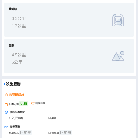
地鐵站
0.5公里
1.2公里
景點
4.5公里
5公里
設施服務
熱門服務設施
免費
叫醒服務
行李寄存
櫃枱服務語言
中文(普通話)
英語
交通服務
附加费
附加费
送機服務
停車場