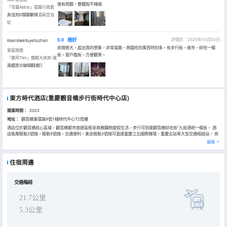
施有問題，整體瑕不掩瑜
「穹幕Astral」環幕行政套
房-270°環幕觀景丨高空浴
入住於2025年12月
缸
5.0
極好
評價於：2025年10月03日
Kaersiweituyeliuzhan
房間很大，超出我的想象，非常寬敞，周圍吃的東西特別多，有步行街，夜市，好吃一條
家庭旅遊
街。窗戶臨街，方便觀景。
「層序Tier」霧都大床房-璀
璨都市丨玻璃幕牆
入住於2025年10月
東方時代酒店(重慶觀音橋步行街時代中心店)
開業時間：
2023
地址：
觀音橋東環路9號1幢時代中心T2塔樓
酒店位於觀音橋核心區域，觀音橋都市旅遊區輕享商務購物度假生活，步行可到達觀音橋好吃街*九街酒吧一條街。 酒
店毗鄰輕軌3號線，輕軌9號線，交通便利。乘坐輕軌3號線可直達重慶江北國際機場，重慶北站等大型交通樞紐站。 房
間全景式落地窗，採光通透，視野開闊；房內內均配置戴森吹風，金可兒床墊等助您深度睡眠。
展開
住宿周邊
交通樞紐
21.7公里
5.3公里