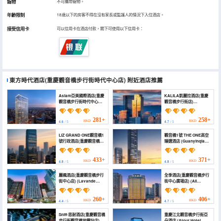
寵物
不可攜帶寵物。
年齡限制
18歲以下的房客不得在沒有家長或監護人的情況下入住酒店。
接受信用卡
可以信用卡在酒店付款，閣下可使用以下信用卡：
東方時代酒店(重慶觀音橋步行街時代中心店)
附近酒店推薦
Asiam亞美國際酒店(重慶
KALILA凱麗拉酒店(重慶
觀音橋步行街時代中心店)
觀音橋步行街店)
(Chongqing Asiam
(Chongqing KALILA
International Hotel
Hotel (Guanyinqiao
(Guanyinqiao
Pedestrian Street,
281+
258+
HKD
HKD
4.6
/ 5
4.7
/ 5
Pedestrian Street,
Times Center, Metro
Times Center, Metro
Station Branch))
LIZ GRAND ONE觀音橋1
觀音橋1號 THE ONE高空
Station ))
號行政酒店(重慶觀音橋步
臻選酒店 (Guanyinqiao
行街店) (LIZ GRAND
No.1 THE ONE Premium
ONE Guanyinqiao No.1
Selected Hotel)
Executive Hotel
433+
371+
HKD
HKD
4.8
/ 5
4.8
/ 5
(Chongqing
Guanyinqiao
麗楓酒店(重慶觀音橋步行
全季酒店(重慶觀音橋步行
Pedestrian Street))
街中心店) (Lavande
街中心廣場店) (All
Hotel (Chongqing
Seasons Hotel
Guanyinqiao
(Chongqing
Pedestrian Street))
Guanyinqiao
260+
406+
HKD
HKD
4.4
/ 5
4.7
/ 5
Pedestrian Street
Central Plaza))
Sniff·思耐酒店(重慶觀音橋
重慶江北觀音橋步行街亞
步行街觀音橋地鐵站店)
朵酒店 (Atour Hotel