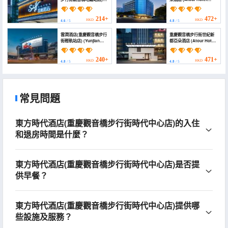
(Sniff Hotel Chongqing)
Chongqing Jiangbei
Guanyinqiao
Pedestrian Street)
214+
472+
HKD
HKD
4.6
/ 5
4.8
/ 5
雲澗酒店(重慶觀音橋步行
重慶觀音橋步行街世紀新
街輕軌站店) (Yunjian
都亞朵酒店 (Atour Hotel
Hotel (Chongqing
Century New Town,
Guanyinqiao
Guanyinqiao
Pedestrian Street))
Pedestrian Street,
240+
471+
HKD
HKD
4.8
/ 5
4.8
/ 5
Chongqing)
常見問題
東方時代酒店(重慶觀音橋步行街時代中心店)的入住
和退房時間是什麼？
東方時代酒店(重慶觀音橋步行街時代中心店)是否提
供早餐？
東方時代酒店(重慶觀音橋步行街時代中心店)提供哪
些設施及服務？