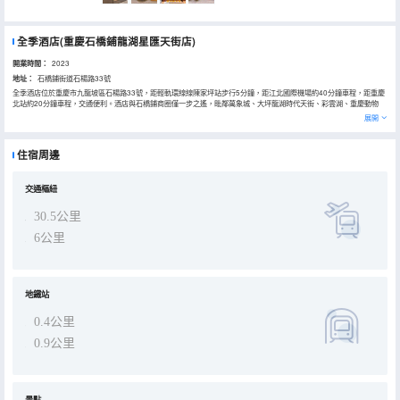
全季酒店(重慶石橋鋪龍湖星匯天街店)
開業時間：
2023
地址：
石橋鋪街道石楊路33號
全季酒店位於重慶市九龍坡區石楊路33號，距輕軌環線線陳家坪站步行5分鐘，距江北國際機場約40分鐘車程，距重慶
北站約20分鐘車程，交通便利。酒店與石橋鋪商圈僅一步之遙，毗鄰萬象城、大坪龍湖時代天街、彩雲湖、重慶動物
園。酒店擁有健身房、洗衣房、免費停車場、自助餐廳，客房竹木原色，自然簡約，且配備65英寸電視支持手機投屏，
展開
美國金可兒床墊、設計師量身定製茶具，詩畫茶相伴，用東方的待客之道，成為您行途中的休憩小築。酒店地理位置優
越，交通便利，是商務出差理想居所。
全季酒店成立於2010年，隸屬華住集團，中國領先的中檔酒店品牌。目前已覆蓋中國31個省級行政區，開業已超過
住宿周邊
1100家。從東方智慧中汲取人文精神，從當代生活中提煉價值內涵，全季通過親朋服務創造優質體驗，在東方土地上，
讓更多人感受東方的自然得體。
交通樞紐
30.5公里
6公里
地鐵站
0.4公里
0.9公里