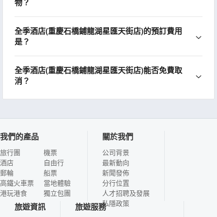
物？
全季酒店(重慶石橋鋪龍湖星匯天街店)的預訂費用
是？
全季酒店(重慶石橋鋪龍湖星匯天街店)能否免費取
消？
我們的產品
關於我們
旅行團
機票
公司背景
酒店
自由行
最新動向
郵輪
船票
新聞發佈
高鐵火車票
當地體驗
分行位置
港玩港食
獨立包團
人才招聘及發展
私隱政策
旅遊資訊
旅遊服務