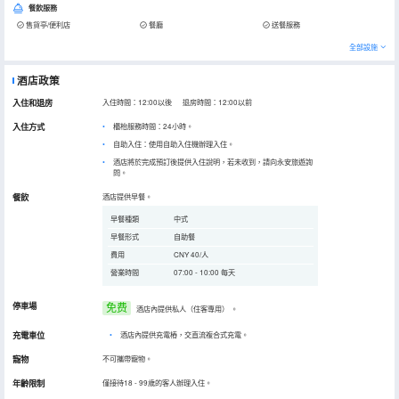
餐飲服務
售貨亭/便利店
餐廳
送餐服務
全部設施
酒店政策
入住和退房
入住時間：12:00以後 退房時間：12:00以前
入住方式
櫃枱服務時間：24小時。
自助入住：使用自助入住機辦理入住。
酒店將於完成預訂後提供入住說明，若未收到，請向永安旅遊詢
問。
餐飲
酒店提供早餐。
早餐種類
中式
早餐形式
自助餐
費用
CNY 40/人
營業時間
07:00 - 10:00 每天
停車場
免费
酒店內提供私人（住客專用）
。
充電車位
•
酒店內提供充電樁，交直流複合式充電。
寵物
不可攜帶寵物。
年齡限制
僅接待18 - 99歲的客人辦理入住。