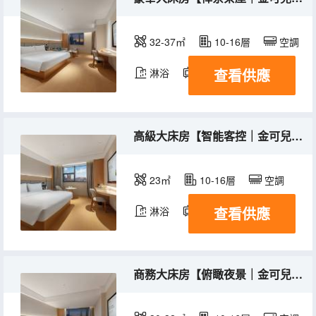
32-37㎡
10-16層
空調
查看供應
淋浴
電視機
冰箱
高級大床房【智能客控｜金可兒床墊｜M3深睡枕】
23㎡
10-16層
空調
查看供應
淋浴
電視機
冰箱
商務大床房【俯瞰夜景｜金可兒床墊｜M3深睡枕】