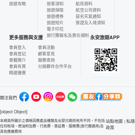
旅遊攻略
旅客須知
航班資料
旅遊保險
航空公司資料
旅遊禮券
惡劣天氣通知
旅遊短片
簽證及入境須知
電子印花
旅行團報名及責任細則
更多服務與支援
永安旅遊APP
會員登入
會員活動
會員登記
顧客意見
會籍簡介
服務查詢
會員有賞
分銷夥伴合作平台
精選優惠
關注我們
[object Object]
本網頁所顯示之價格因應產品種類及出發日期而有所不同，不包括
站點地圖
私隱
|
任何稅項、燃油附加費、行政費、簽証費、服務費(旅行團適用)及
政策
其他應繳費用