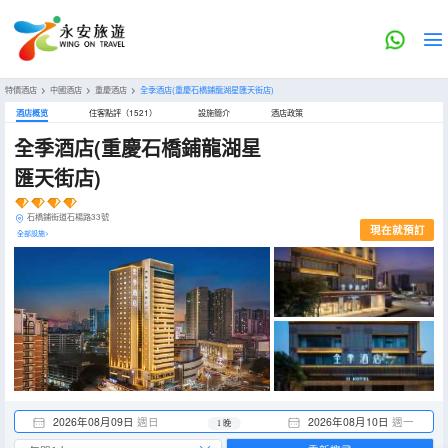
特價酒店
>
中國酒店
>
重慶酒店
>
全季酒店(重慶石橋鋪龍湖星匯天街店)
酒店概览
住客點評（1521）
設施簡介
酒店政策
全季酒店(重慶石橋鋪龍湖星
匯天街店)
石橋鋪街道石楊路33號
現在就預訂
全部設施>
2026年08月09日
週日
2026年08月10日
週一
1 晚