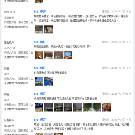
可兒床墊｜M3深睡枕】
入住於2026年08月
5.0
極好
評價於：2026年07月31日
Orm Korn
房間乾淨整潔，環境安靜舒適，地理位置優越，出行很方便。前台服務熱情周到，響應及
家庭旅遊
時，設施齊全，床品睡得很舒服，整體體驗感很好，下次有機會還會選擇入住。
商務雙床房【靜享空間｜金
可兒床墊｜M3深睡枕】
入住於2026年07月
5.0
極好
評價於：2026年07月16日
匿名用戶
房間寬敞智能，礦泉水充足，前台蕊蕊細心周到，贊！
為他人預訂
高級大床房【智能客控｜金
可兒床墊｜M3深睡枕】
入住於2026年07月
5.0
極好
評價於：2026年07月15日
訪客
前台服務好 很熱情 早餐很好吃
其他
商務大床房【俯瞰夜景｜金
可兒床墊｜M3深睡枕】
入住於2026年07月
5.0
極好
評價於：2026年07月03日
訪客
房間很滿意 服務很好 下次還來入住 早餐很好吃 位置很方便
其他
商務雙床房【靜享空間｜金
可兒床墊｜M3深睡枕】
入住於2026年07月
5.0
極好
評價於：2026年06月14日
匿名用戶
環境：出行方便，周圍吃的，購物方便 服務：前台和就餐的人員都特別暖心 衞生：乾淨整
獨自旅遊
潔 設施：設施齊全 早餐豐富，重慶小麪和抄手極力推薦
高級大床房【智能客控｜金
可兒床墊｜M3深睡枕】
入住於2026年06月