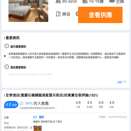
30-32㎡
10-16層
空調
查看供應
淋浴
電視機
冰箱
重要資訊
城市重要資訊
為貫徹落實重慶市人民代表大會常務委員會通過的《重慶市生活垃圾管理條例》的相關規定，酒店客房不主動提供
一次性用品；酒店餐廳不主動提供一次性餐具。如您有任何需要，請聯繫酒店賓客服務中心，感謝您的理解。
酒店重要資訊
兒童入住必須提供身份證/戶口本/出生證明。
展開
全季酒店(重慶石橋鋪龍湖星匯天街店)的真實住客評論(1521)
4.8
4.9
4.8
4.8
99%
的人推薦
4.8
/5分
位置
清潔度
服務
設施
永安旅遊評價由真實酒店住客提供的評價。
5.0
極好
評價於：2026年08月06日
訪客
服務好 很熱情不錯 住了兩天
其他
商務雙床房【靜享空間｜金