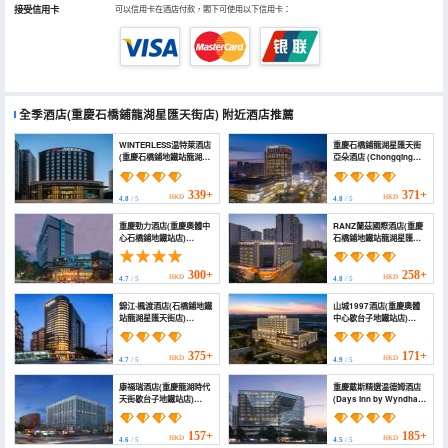
接受信用卡
可以信用卡在酒店付款，閣下可使用以下信用卡：
全季酒店(重慶石橋鋪龍湖星匯天街店)
附近酒店推薦
WINTERLESS温特萊酒店
重慶石橋鋪龍湖星匯天街
(重慶石橋鋪地鐵站龍湖星
亞朵酒店 (Chongqing
匯天街店) (Chongqing
Shiqiaopu Longfor
Winterless Hotel)
Starry Street Atour
Hotel)
339+
371+
HKD
HKD
4.8
/ 5
4.8
/ 5
重慶勁力酒店(重慶奧體中
RANZ蘭茲國際酒店(重慶
心石橋鋪地鐵站店)
石橋鋪地鐵站龍湖星匯天
(Kinglead Hotel)
街店) (RANZ HOTLE)
300+
258+
HKD
HKD
4.7
/ 5
4.8
/ 5
錦江·楓渡酒店(石橋鋪地鐵
山城1997酒店(重慶奧體
站龍湖星匯天街店)
中心歇台子地鐵站店)
(Jinjiang·Fengdu Hotel
(Shancheng 1997 Hotel
(Shiqiaopu Metro
(Chongqing Olympic
Station Longfor Xinghui
Sports Center
375+
171+
HKD
HKD
4.7
/ 5
4.9
/ 5
Tianjie Branch))
Shiqiaopu Metro Station
Branch))
康福瑞酒店(重慶龍湖時代
重慶戴斯精選温德姆酒店
天街歇台子地鐵站店)
(Days Inn by Wyndham
(Comfort Hotel (Daping
Chongqing)
Times Tianjie Xietaizi
Subway Station
157+
185+
HKD
HKD
4.6
/ 5
4.5
/ 5
Branch))