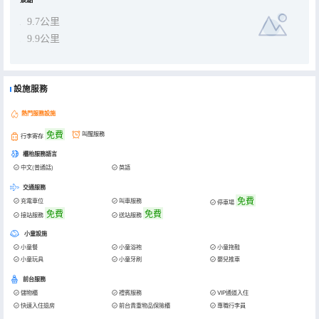
景點
9.7公里
9.9公里
設施服務
熱門服務設施
免費
叫醒服務
行李寄存
櫃枱服務語言
中文(普通話)
英語
交通服務
免費
充電車位
叫車服務
停車場
免費
免費
接站服務
送站服務
小童設施
小童餐
小童浴袍
小童拖鞋
小童玩具
小童牙刷
嬰兒推車
前台服務
儲物櫃
禮賓服務
VIP通道入住
快速入住退房
前台貴重物品保險櫃
專職行李員