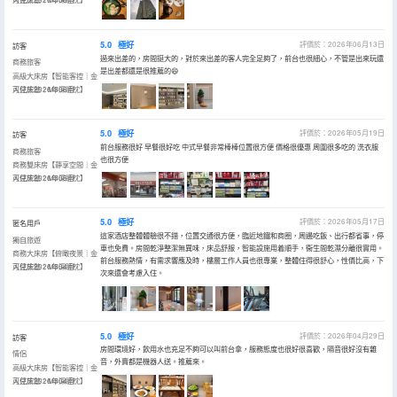
5.0
極好
評價於：2026年06月13日
訪客
過來出差的，房間挺大的，對於來出差的客人完全足夠了，前台也很細心，不管是出來玩還
商務旅客
是出差都還是很推薦的😄
高級大床房【智能客控｜金
可兒床墊｜M3深睡枕】
入住於2026年06月
5.0
極好
評價於：2026年05月19日
訪客
前台服務很好 早餐很好吃 中式早餐非常棒棒位置很方便 價格很優惠 周圍很多吃的 洗衣服
商務旅客
也很方便
商務雙床房【靜享空間｜金
可兒床墊｜M3深睡枕】
入住於2026年05月
5.0
極好
評價於：2026年05月17日
匿名用戶
這家酒店整體體驗很不錯，位置交通很方便，臨近地鐵和商圈，周邊吃飯、出行都省事，停
獨自旅遊
車也免費。房間乾淨整潔無異味，床品舒服，智能設施用着順手，衞生間乾濕分離很實用。
商務大床房【俯瞰夜景｜金
前台服務熱情，有需求響應及時，樓層工作人員也很專業，整體住得很舒心，性價比高，下
可兒床墊｜M3深睡枕】
入住於2026年04月
次來還會考慮入住。
5.0
極好
評價於：2026年04月29日
訪客
房間環境好，飲用水也充足不夠可以叫前台拿，服務態度也很好很喜歡，隔音很好沒有雜
情侶
音，外賣都是機器人送。推薦來。
高級大床房【智能客控｜金
可兒床墊｜M3深睡枕】
入住於2026年04月