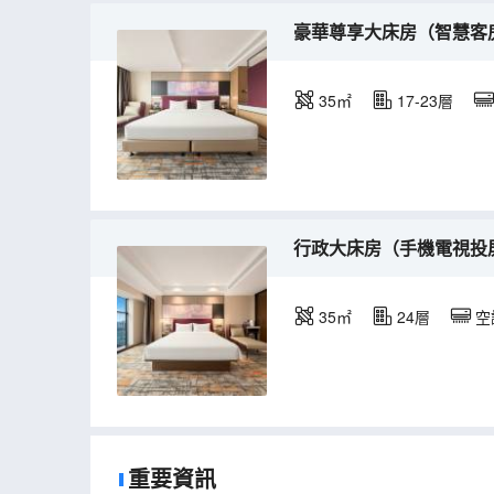
豪華尊享大床房（智慧客房+
35㎡
17-23層
行政大床房（手機電視投屏+
35㎡
24層
空
重要資訊