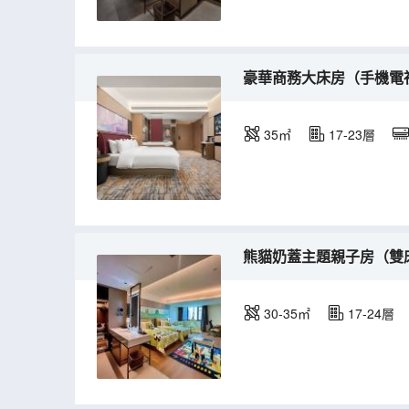
豪華商務大床房（手機電視投
35㎡
17-23層
熊貓奶蓋主題親子房（雙
30-35㎡
17-24層