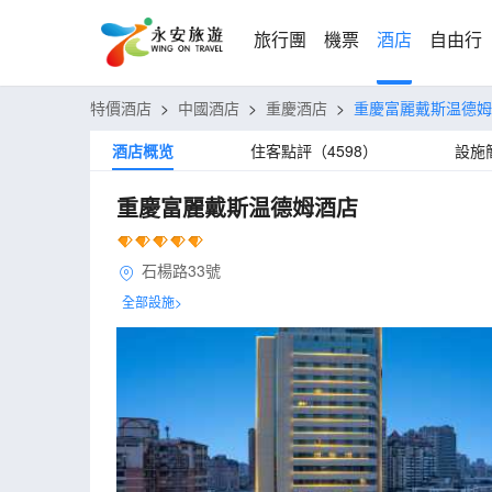
旅行團
機票
酒店
自由行
特價酒店
>
中國酒店
>
重慶酒店
>
重慶富麗戴斯温德姆
酒店概览
住客點評（4598）
設施
重慶富麗戴斯温德姆酒店
石楊路33號
全部設施>