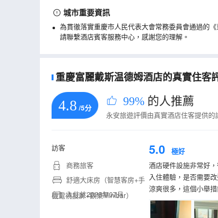
城市重要資訊
為貫徹落實重慶市人民代表大會常務委員會通過的《
請聯繫酒店賓客服務中心，感謝您的理解。
重慶富麗戴斯温德姆酒店的真實住客評論(
99%
的人推薦
4.8
/5分
永安旅遊評價由真實酒店住客提供的
5.0
訪客
極好
商務旅客
酒店硬件設施非常好，
入住體驗，是否需要改
舒適大床房（智慧客房+手
涼爽很多，這個小舉措
入住於2026年07月
機電視投屏+歡樂Minibar）