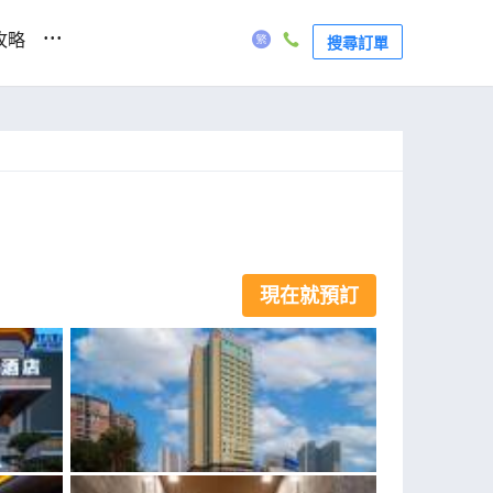
...
攻略
搜尋訂單
現在就預訂