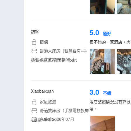
5.0
訪客
極好
情侶
很不錯的一家酒店，房
舒適大床房（智慧客房+手
入住於2026年08月
機電視投屏+歡樂Minibar）
3.0
Xiaobaixuan
不錯
家庭旅遊
酒店整體情況沒有算很
落。
舒適雙床房（手機電視投屏
入住於2026年07月
+歡樂Minibar）