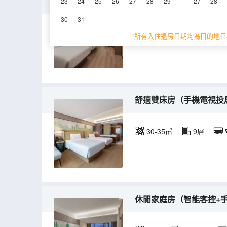
豪華商務雙床房（手機電視投
23
24
25
26
27
28
29
27
28
30
31
40㎡
17-23層
*所有入住退房日期均為目的地日
舒適雙床房（手機電視投屏+
30-35㎡
9層
休閒家庭房（智能客控+手機