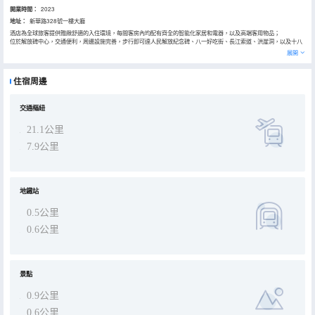
開業時間：
2023
地址：
新華路328號一樓大廳
酒店為全球旅客提供雅緻舒適的入住環境，每間客房內均配有齊全的智能化家居和電器，以及高端客用物品；
位於解放碑中心，交通便利，周邊設施完善，步行即可達人民解放紀念碑、八一好吃街、長江索道、洪崖洞，以及十八
梯歷史文化風貌區、白象街歷史文化風貌區等諸多知名景點和大型購物娛樂中心。
展開
酒店樓高228米，足不出戶，即可俯瞰解放碑繁華的城市景觀或秀麗的南山/長江的山河景觀；
酒店致力於高標準的前台接待和24小時管家式客房服務，無論您是商務出差或旅行，都能從雅緻舒適的入住環境中得到
放鬆和休整；
住宿周邊
交通樞紐
21.1公里
7.9公里
地鐵站
0.5公里
0.6公里
景點
0.9公里
0.6公里