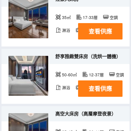
35㎡
17-33層
空調
查看供應
淋浴
電視機
冰箱
舒享雅緻雙床房（洗烘一體機）
50-60㎡
12-37層
空調
查看供應
淋浴
電視機
冰箱
高空大床房（高層摩登夜景）