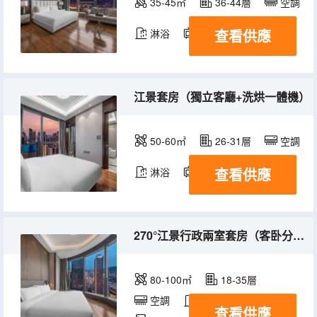
35-45㎡
36-44層
空調
查看供應
淋浴
電視機
冰箱
江景套房（獨立客廳+洗烘一體機）
50-60㎡
26-31層
空調
查看供應
淋浴
電視機
冰箱
270°江景行政兩室套房（客卧分離+獨立衞浴+洗烘衣機）
80-100㎡
18-35層
空調
淋浴
電視機
查看供應