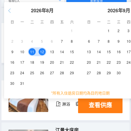
重新搜尋
2026年8月
2026年9月
城景豪華套房（豪享客廳+浴缸+高配設施）
日
一
二
三
四
五
六
日
一
二
三
四
1
1
2
3
80-100㎡
19-25層
2
3
4
5
6
7
8
6
7
8
9
10
空調
淋浴
電視機
查看供應
冰箱
9
10
11
12
13
14
15
13
14
15
16
17
16
17
18
19
20
21
22
20
21
22
23
24
城景套房（尊享客廳+洗烘一體機）
23
24
25
26
27
28
29
27
28
29
30
30
31
50-60㎡
12-44層
空調
*所有入住退房日期均為目的地日期
查看供應
淋浴
電視機
冰箱
江景大床房