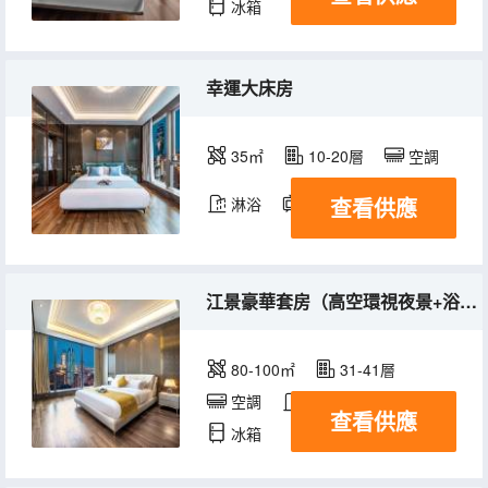
冰箱
幸運大床房
35㎡
10-20層
空調
查看供應
淋浴
電視機
冰箱
江景豪華套房（高空環視夜景+浴缸+奢享客廳）
80-100㎡
31-41層
空調
淋浴
電視機
查看供應
冰箱