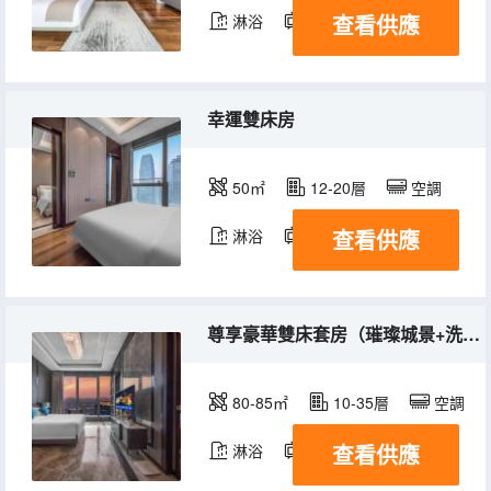
查看供應
淋浴
電視機
冰箱
幸運雙床房
50㎡
12-20層
空調
查看供應
淋浴
電視機
冰箱
尊享豪華雙床套房（璀璨城景+洗烘一體機）
80-85㎡
10-35層
空調
查看供應
淋浴
電視機
冰箱