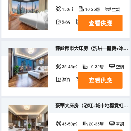
150㎡
10-25層
空調
查看供應
淋浴
冰箱
靜謐都市大床房（洗烘一體機+冰箱）
35-45㎡
10-32層
空調
查看供應
淋浴
電視機
冰箱
豪華大床房（浴缸+城市地標霓虹夜景）
45-50㎡
20-35層
空調