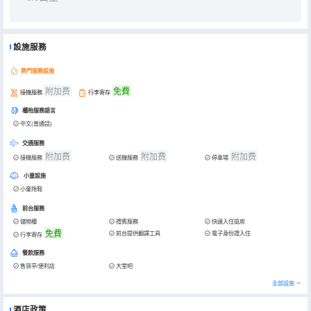
設施服務
熱門服務設施
附加费
免費
接機服務
行李寄存
櫃枱服務語言
中文(普通話)
交通服務
附加费
附加费
附加费
接機服務
送機服務
停車場
小童設施
小童拖鞋
前台服務
儲物櫃
禮賓服務
快速入住退房
免費
前台提供翻譯工具
電子身份證入住
行李寄存
餐飲服務
售貨亭/便利店
大堂吧
全部設施
酒店政策