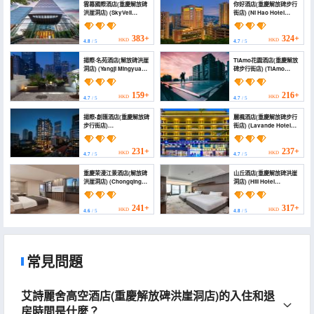
雲幕國際酒店(重慶解放碑
你好酒店(重慶解放碑步行
洪崖洞店) (SkyVeil
街店) (Ni Hao Hotel
International River
(Chongqing Jiefangbei
Hotel (Chongqing
Pedestrian Street))
Jiefangbei
383+
324+
HKD
HKD
4.8
/ 5
4.7
/ 5
Hongyadong Branch))
揚際·名苑酒店(解放碑洪崖
TiAmo花園酒店(重慶解放
洞店) (Yangji Mingyuan
碑步行街店) (TiAmo
Hotel (Jiefangbei Area
Garden Hotel
Hong Ya Dong))
(Chongqing Jiefangbei
Pedestrian Street))
159+
216+
HKD
HKD
4.7
/ 5
4.7
/ 5
揚際•創匯酒店(重慶解放碑
麗楓酒店(重慶解放碑步行
步行街店)
街店) (Lavande Hotel
(Yangji•Chuanghui
(Chongqing Jiefangbei
Hotel(Chongqing
Pedestrian Street))
Jiefangbei Walking
231+
237+
HKD
HKD
4.7
/ 5
4.7
/ 5
Street))
重慶茉漫江景酒店(解放碑
山丘酒店(重慶解放碑洪崖
洪崖洞店) (Chongqing
洞店) (Hill Hotel
Moman River View
(Chongqing Jiefangbei
Hotel)
Hongyadong Branch))
241+
317+
HKD
HKD
4.6
/ 5
4.8
/ 5
常見問題
艾詩麗舍高空酒店(重慶解放碑洪崖洞店)的入住和退
房時間是什麼？