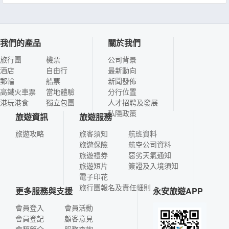
我們的產品
關於我們
旅行團
機票
公司背景
酒店
自由行
最新動向
郵輪
船票
新聞發佈
高鐵火車票
當地體驗
分行位置
港玩港食
獨立包團
人才招聘及發展
私隱政策
旅遊資訊
旅遊服務
旅遊攻略
旅客須知
航班資料
旅遊保險
航空公司資料
旅遊禮券
惡劣天氣通知
旅遊短片
簽證及入境須知
電子印花
旅行團報名及責任細則
更多服務與支援
永安旅遊APP
會員登入
會員活動
會員登記
顧客意見
會籍簡介
服務查詢