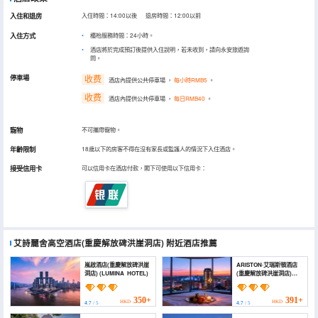
入住和退房
入住時間：14:00以後 退房時間：12:00以前
入住方式
櫃枱服務時間：24小時。
酒店將於完成預訂後提供入住說明，若未收到，請向永安旅遊詢
問。
停車場
收费
酒店內提供公共停車場
，
每小時RMB5
。
收费
酒店內提供公共停車場
，
每日RMB40
。
寵物
不可攜帶寵物。
年齡限制
18歲以下的房客不得在沒有家長或監護人的情況下入住酒店。
接受信用卡
可以信用卡在酒店付款，閣下可使用以下信用卡：
艾詩麗舍高空酒店(重慶解放碑洪崖洞店)
附近酒店推薦
嵐啟酒店(重慶解放碑洪崖
ARISTON·艾瑞斯頓酒店
洞店) (LUMINA HOTEL)
(重慶解放碑洪崖洞店)
(ARISTON AIRESTON
HOTEL (Chongqing
Jiefangbei
350+
391+
HKD
HKD
4.7
/ 5
4.7
/ 5
Hongyadong Branch))