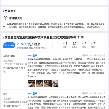
重要資訊
城市重要資訊
為貫徹落實重慶市人民代表大會常務委員會通過的《重慶市生活垃圾管理條例》的相關規定，酒店客房不主動提供
一次性用品；酒店餐廳不主動提供一次性餐具。如您有任何需要，請聯繫酒店賓客服務中心，感謝您的理解。
艾詩麗舍高空酒店(重慶解放碑洪崖洞店)的真實住客評論(3156)
4.8
4.7
4.7
4.7
99%
的人推薦
4.7
/5分
位置
清潔度
服務
設施
永安旅遊評價由真實酒店住客提供的評價。
5.0
極好
評價於：2026年08月05日
Ivanchu2468
房間整體來說還是很不錯的，乾淨舒適，房間配置了一次性用品，空調製冷效果很好，房間
與好友旅遊
採光很不錯，從窗外能看見重慶霓虹夜景，特別特別好看，酒店位置十分便利，酒店外幾乎
270°江景行政兩室套房（客
都是解放碑商業街，出門逛街很方便，美食種類豐富，門口開了很多重慶小面，重慶火鍋，
卧分離+獨立衞浴+洗烘衣
入住於2026年08月
重慶特產店鋪可以供選擇，前台甘甘，涵涵服務貼心周到，服務意識到位。 最重要該酒
機）
店，在網上貼的照片，與入住時是一模一樣，房間的落地玻璃，景色一流。 價格亦非常合
理。Good
5.0
極好
評價於：2026年08月04日
訪客
解放碑附近住過好幾家，這家是朋友推薦的，果然沒失望。酒店在繁華地段卻鬧中取靜，窗
家庭旅遊
戶隔音做得很好，關上窗幾乎聽不到外面的喧囂。房間面積在市中心算很寬敞了，行李箱完
尊享豪華雙床套房（璀璨城
全攤開還有餘裕。裝修風格偏現代簡約，色調温馨，入住感覺很放鬆。特別要誇一下前台的
景+洗烘一體機）
入住於2026年08月
小姐姐（梅梅，蓉蓉）服務很熱情，幫忙寄存行李。因為不包含早餐，我們每天睡到九點多