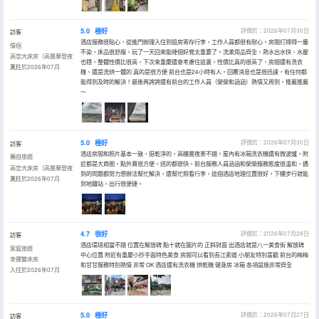
5.0
極好
評價於：2026年07月30日
訪客
酒店服務很貼心，從進門辦理入住到退房寄存行李，工作人員都很有耐心。房間打掃得一塵
情侶
不染，床品很舒服，玩了一天回來能睡個好覺太重要了。洗漱用品齊全，熱水出水快、水壓
高空大床房（高層摩登夜
也穩。整體性價比很高，下次來重慶還會考慮住這裏。性價比真的很高了，房間還有洗衣
景）
入住於2026年07月
機、還是洗烘一體的 真的是很方便 前台也是24小時有人，回覆消息也是很迅速，有任何都
能得到及時的解決！最後再誇誇還有前台的工作人員（榮榮和涵涵）熱情又周到，推薦推薦
～
5.0
極好
評價於：2026年07月30日
訪客
酒店房間和照片基本一致，挺乾淨的，高樓層夜景不錯。屋內有冰箱洗衣機還有微波爐，附
獨自旅遊
近都是大商圈，點外賣很方便，送的都很快。前台服務人員涵涵和榮榮服務態度很温和，遇
高空大床房（高層摩登夜
到的問題都努力想辦法幫忙解決，還幫忙照看行李，這個酒店地理位置很好，下樓步行就能
景）
入住於2026年07月
到地鐵站，出行很便捷。
4.7
很好
評價於：2026年07月28日
訪客
酒店環境相當不錯 位置在解放碑 點十就在圖片的 正斜對面 出酒店就是八一美食街 解放碑
家庭旅遊
中心位置 附近有重慶小抄手面特色美食 房間可以看到長江索道 小朋友特別喜歡 前台的梅梅
幸運雙床房
和甘甘服務特別熱情 非常 OK 酒店還有洗衣機 烘乾機 健身房 冰箱 各項設施非常齊全
入住於2026年07月
5.0
極好
評價於：2026年07月27日
訪客