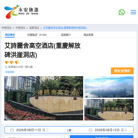
特價酒店
>
中國酒店
>
重慶酒店
>
艾詩麗舍高空酒店(重慶解放碑洪崖洞店)
酒店概览
住客點評（3156）
設施簡介
酒店政策
艾詩麗舍高空酒店(重慶解放
碑洪崖洞店)
新華路328號一樓大廳
現在就預訂
全部設施>
2026年08月11日
週二
2026年08月12日
週三
1 晚