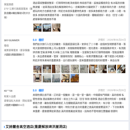
酒店環境整體很整潔，打掃得特別乾淨房間的 佈局很不錯，設施設備很齊全 有冰箱洗衣機
家庭旅遊
微波爐 ，這家酒店坐落在解放碑的中心，去解放碑3分鐘就到了，交通非常的方便，去附近
270°江景行政兩室套房（客
遊玩的地方也都很方便，附近也有很多重慶特色美食，很多美食都很方便，火鍋，小麪，有
卧分離+獨立衞浴+洗烘衣
入住於2026年07月
很多 房間的夜景還很不錯， 房間裏面有一大面的落地窗，體驗感很好，前台（甘甘 小蔣）
機）
處理事情的態度很不錯
5.0
極好
評價於：2026年06月24日
SKY-SUMMER
我們這次旅行入住艾詩麗舍，氛圍感直接拉滿。安排在了二十樓，這個房型視野還不錯，落
情侶
地大窗視野很好晚上可以看夜景。房間裝修輕奢簡約，燈光柔和，房間面積非常大，有洗脱
城景豪華套房（豪享客廳
烘衣機 空氣清淨機 大冰箱 三台冷氣 電動窗簾 。全屋衞生每天打理得很細緻，智能設備齊
+浴缸+高配設施）
入住於2026年06月
全，床品柔軟親膚。管家（蓉蓉和悅悅）服務貼心，有需求響應迅速，樓下就是小吃商圈，
附近非常多美味的重慶美食，出行遊玩便利，是來重慶旅遊住宿的好選擇。 來自台灣
5.0
極好
評價於：2026年04月28日
K0***08
房間性價比很不錯，訂的是一個雙床，是一個一室一廳的，中間還有門隔開。真的很棒 私
和家人出遊
密性很強 酒店服務也非常好，前台工作人員（甘甘 秋秋 很熱情 酒店位置也特別好，去哪裏
豪華浴缸大床房（霓虹燈景
都很方便，離各個景點都很近 入住體驗感真的很不錯。房間特別大，有沙發，有洗衣機、
+洗烘一體機）
入住於2026年04月
冰箱、洗衣機還是洗烘一體的，特別方便 這次的重慶之旅真的狠狠驚喜到了，下次如果再
來重慶，還會選擇這家酒店 真的很推薦這家酒店，因為他不管地理位置優越 很便利
艾詩麗舍高空酒店(重慶解放碑洪崖洞店)