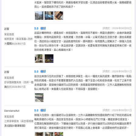
才起床，慢悠悠下樓找吃的，周邊各種老字號任選，比酒店自助餐更有煙火氣。服務細節很
用心。退房還給孩子送了飲料和扇子。
5.0
極好
評價於：2026年08月02日
訪客
店設計獨特時尚，通風良好，房間面積大，寬敞明亮不壓抑，周圍交通便利，走幾步路就是
家庭旅遊
地鐵站，房間內設施齊全，有微波爐，洗衣機，冰箱，公寓式酒店生活很方便，適合長期居
城景套房（尊享客廳+洗烘
住，酒店前台小姐姐甘甘，涵涵態度特別好，隨叫隨到，有問題馬上就解決了，辦理入住很
一體機）
入住於2026年07月
快，前台可以寄存行李，床品很舒適，空調涼快，衹要有需求阿姨每天都會定時來打掃，收
拾的很乾凈整潔，真心推薦給大家！
5.0
極好
評價於：2026年08月01日
訪客
這次出來旅行住的太舒服了，房間很乾凈衞生，給人一種很大氣的感覺，雖然裝修有一點點
家庭旅遊
特別的風格，但是也不影響影響我們入住酒店，樓下全是小吃和很多商鋪，吃完了之後不用
舒享雅緻雙床房（洗烘一體
走很遠的路，直接幾分鐘就可以回到房間，房間裏面視野都很好的，工作人員唐糖和悅悅很
機）
入住於2026年07月
貼心有問必答。來重慶入住這家酒店，不用踩雷，直接選住。
5.0
極好
評價於：2026年08月01日
Danxianaifuli
辦理入住很快。幾分鐘就可以全速辦完，工作人員糖糖和悅悅還給我們介紹了附近的遊玩攻
家庭旅遊
略和旁邊的小吃街。酒店安全性很高，保安24小時都有在門口守護，樓道安靜也很安全，
江景豪華套房（高空環視夜
位置就在解放碑附近的，下樓幾分鐘就可以到達。步行幾分鐘就可以到附近的地鐵站如果不
景+浴缸+奢享客廳）
入住於2026年07月
想打車的話，就坐地鐵也是很方便的，不用擔心在路上會堵車。必須要給他們五星好評。