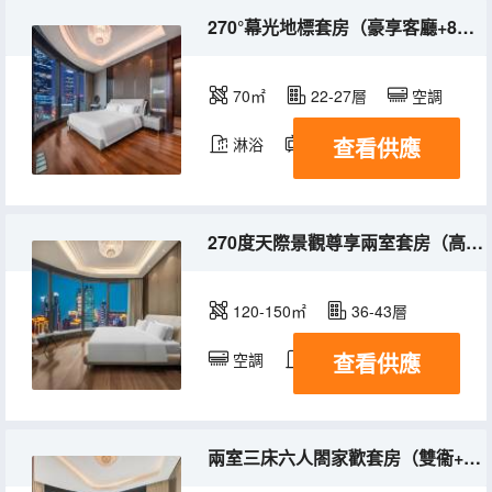
270°幕光地標套房（豪享客廳+8D魔幻城景+洗烘一體機）
70㎡
22-27層
空調
查看供應
淋浴
電視機
冰箱
270度天際景觀尊享兩室套房（高層環瞰+雙衞+浴缸）
120-150㎡
36-43層
查看供應
空調
淋浴
冰箱
兩室三床六人閤家歡套房（雙衞+巨幕投影+洗烘一體機）