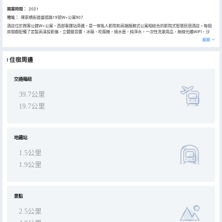
開業時間：
2021
地址：
陳家橋街道盛德路19號W+公寓907
酒店位於微客公館W+公寓，西部客運站旁邊，是一傢俬人影院和高端服務式公寓相結合的影院式智慧民宿酒店。每個
房間都配備了定製高清投影儀，立體聲音響，冰箱，吹風機，燒水壺，純淨水，一次性洗漱用品，無線光纖WIFI，沙
發，衣櫃，衣架，桌椅，矮腳凳，浪漫香薰乾花。部分房間配備了洗衣機，地毯。入住蛋殼殼既為您帶來酒店式服務，
展開
影院式觀影，又可以享受到歸家的舒適與便捷。微信客服24小時在線，有任何問題1分鐘內即可響應。值班室24小時值
守，有任何問題，可以立即解決。全新服務帶給您全新舒心的體驗!選擇蛋殼殼西部客運站店，在這裏您將度過一段美好
時光。
住宿周邊
交通樞紐
39.7公里
19.7公里
地鐵站
1.5公里
1.9公里
景點
2.5公里