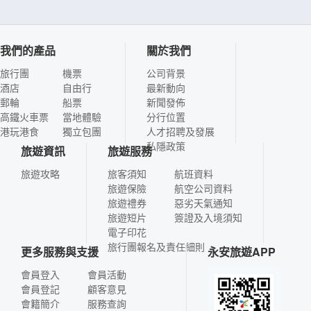
我們的產品
關於我們
旅行團
機票
公司背景
酒店
自由行
最新動向
郵輪
船票
新聞發佈
高鐵火車票
當地體驗
分行位置
港玩港食
獨立包團
人才招聘及發展
私隱政策
旅遊資訊
旅遊服務
旅遊攻略
旅客須知
航班資料
旅遊保險
航空公司資料
旅遊禮券
惡劣天氣通知
旅遊短片
簽證及入境須知
電子印花
旅行團報名及責任細則
更多服務與支援
永安旅遊APP
會員登入
會員活動
會員登記
顧客意見
會籍簡介
服務查詢