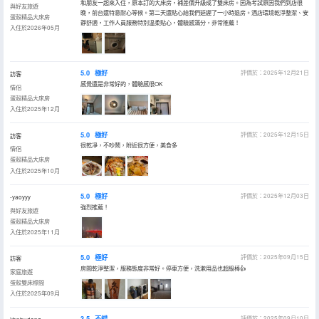
和朋友一起來入住，原本訂的大床房，補差價升級成了雙床房。因為考試原因我們到店很
與好友旅遊
晚，前台還特意耐心等候。第二天還貼心給我們延遲了一小時退房。酒店環境乾淨整潔、安
蛋殼精品大床房
靜舒適，工作人員服務特別温柔貼心，體驗感滿分，非常推薦！
入住於2026年05月
5.0
極好
評價於：2025年12月21日
訪客
感覺還是非常好的，體驗感很OK
情侶
蛋殼精品大床房
入住於2025年12月
5.0
極好
評價於：2025年12月15日
訪客
很乾凈，不吵鬧，附近很方便，美食多
情侶
蛋殼精品大床房
入住於2025年10月
5.0
極好
評價於：2025年12月03日
-yaoyyy
強烈推薦！
與好友旅遊
蛋殼精品大床房
入住於2025年11月
5.0
極好
評價於：2025年09月15日
訪客
房間乾淨整潔，服務態度非常好。停車方便，洗漱用品也超級棒👍
家庭旅遊
蛋殼雙床標間
入住於2025年09月
3.5
不錯
評價於：2025年09月10日