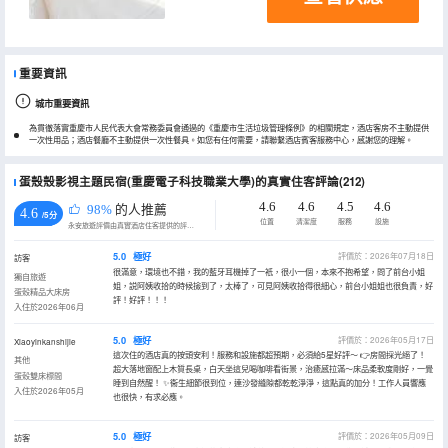
重要資訊
城市重要資訊
為貫徹落實重慶市人民代表大會常務委員會通過的《重慶市生活垃圾管理條例》的相關規定，酒店客房不主動提供
一次性用品；酒店餐廳不主動提供一次性餐具。如您有任何需要，請聯繫酒店賓客服務中心，感謝您的理解。
蛋殼殼影視主題民宿(重慶電子科技職業大學)的真實住客評論(212)
4.6
4.6
4.5
4.6
98%
的人推薦
4.6
/5分
位置
清潔度
服務
設施
永安旅遊評價由真實酒店住客提供的評價。
5.0
極好
評價於：2026年07月18日
訪客
很滿意，環境也不錯，我的藍牙耳機掉了一衹，很小一個，本來不抱希望，問了前台小姐
獨自旅遊
姐，説阿姨收拾的時候撿到了，太棒了，可見阿姨收拾得很細心，前台小姐姐也很負責，好
蛋殼精品大床房
評！好評！！！
入住於2026年06月
5.0
極好
評價於：2026年05月17日
Xiaoyinkanshijie
這次住的酒店真的按頭安利！服務和設施都超預期，必須給5星好評～ 👉房間採光絕了！
其他
超大落地窗配上木質長桌，白天坐這兒喝咖啡看街景，治癒感拉滿～床品柔軟度剛好，一覺
蛋殼雙床標間
睡到自然醒！ ✨衞生細節很到位，連沙發縫隙都乾乾淨淨，這點真的加分！工作人員響應
入住於2026年05月
也很快，有求必應。
5.0
極好
評價於：2026年05月09日
訪客