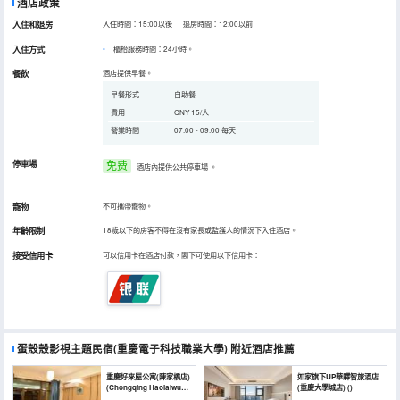
酒店政策
入住和退房
入住時間：15:00以後 退房時間：12:00以前
入住方式
櫃枱服務時間：24小時。
餐飲
酒店提供早餐。
早餐形式
自助餐
費用
CNY 15/人
營業時間
07:00 - 09:00 每天
停車場
免费
酒店內提供公共停車場
。
寵物
不可攜帶寵物。
年齡限制
18歲以下的房客不得在沒有家長或監護人的情況下入住酒店。
接受信用卡
可以信用卡在酒店付款，閣下可使用以下信用卡：
蛋殼殼影視主題民宿(重慶電子科技職業大學)
附近酒店推薦
重慶好來屋公寓(陳家橋店)
如家旗下UP華驛智旅酒店
(Chongqing Haolaiwu
(重慶大學城店) ()
Apartment