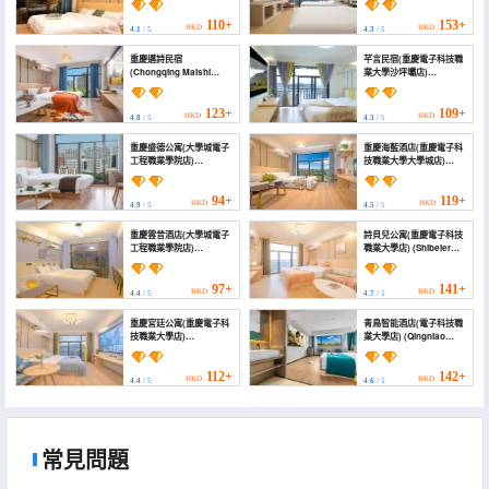
(Chenjiaqiao))
110+
153+
HKD
HKD
4.1
/ 5
4.3
/ 5
重慶邁詩民宿
芊言民宿(重慶電子科技職
(Chongqing Maishi
業大學沙坪壩店)
Homestay)
(Qianyan Hotel)
123+
109+
HKD
HKD
4.8
/ 5
4.3
/ 5
重慶盛德公寓(大學城電子
重慶海藍酒店(重慶電子科
工程職業學院店)
技職業大學大學城店)
(Chongqing Shengde
(Chongqing Hailan
Apartment (University
Hotel (University Town
Town Electronics
Vocational College of
94+
119+
HKD
HKD
4.9
/ 5
4.5
/ 5
School))
Electronic
Engineering))
重慶雲昔酒店(大學城電子
詩貝兒公寓(重慶電子科技
工程職業學院店)
職業大學店) (Shibeier
(Chongqing Yunxi
Apartment (Chongqing
Hotel)
Electronic Science and
Technology Vocational
97+
141+
HKD
HKD
4.4
/ 5
4.7
/ 5
University))
重慶宮廷公寓(重慶電子科
青鳥智能酒店(電子科技職
技職業大學店)
業大學店) (Qingniao
(Chongqing Palace
lntelligent Hotel)
Apartment (Chongqing
Electronic Science and
112+
142+
HKD
HKD
4.4
/ 5
4.6
/ 5
Technology Vocational
University))
常見問題