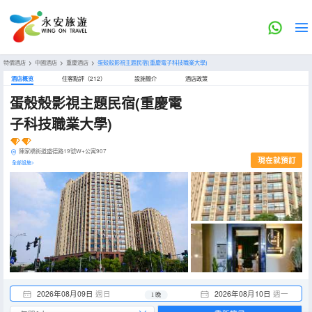
特價酒店
>
中國酒店
>
重慶酒店
>
蛋殼殼影視主題民宿(重慶電子科技職業大學)
酒店概览
住客點評（212）
設施簡介
酒店政策
蛋殼殼影視主題民宿(重慶電
子科技職業大學)
陳家橋街道盛德路19號W+公寓907
現在就預訂
全部設施>
2026年08月09日
週日
2026年08月10日
週一
1 晚