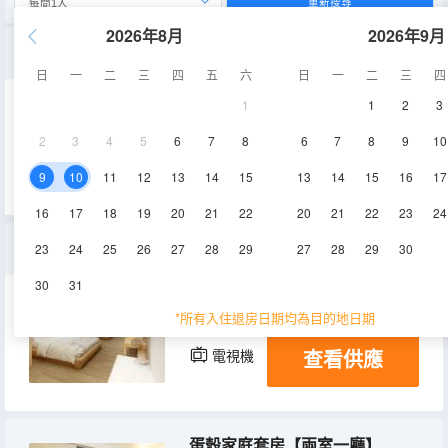
重新搜尋
2026年8月
2026年9月
蛋殼親子家庭套房（一室一廳）
日
一
二
三
四
五
六
日
一
二
三
四
1
1
2
3
60㎡
8層
空調
2
3
4
5
6
7
8
6
7
8
9
10
查看供應
冰箱
9
10
11
12
13
14
15
13
14
15
16
17
16
17
18
19
20
21
22
20
21
22
23
24
蛋殼雙床標間
23
24
25
26
27
28
29
27
28
29
30
30
31
30-35㎡
9層
空調
*所有入住退房日期均為目的地日期
查看供應
電視機
冰箱
蛋殼家庭套房【兩室一廳】