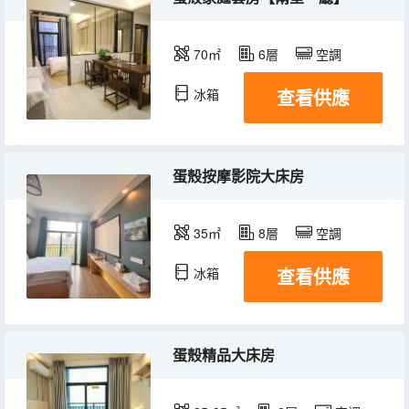
70㎡
6層
空調
查看供應
冰箱
蛋殼按摩影院大床房
35㎡
8層
空調
查看供應
冰箱
蛋殼精品大床房