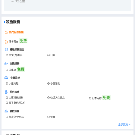
4.9公里
設施服務
熱門服務設施
免費
行李寄存
櫃枱服務語言
中文(普通話)
日語
交通服務
免費
停車場
小童設施
小童拖鞋
小童牙刷
前台服務
免費
房東接待服務
快速入住退房
行李寄存
電子身份證入住
餐飲服務
售貨亭/便利店
餐廳
全部設施