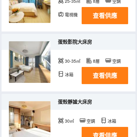
25-35㎡
8層
空調
查看供應
電視機
冰箱
蛋殼影院大床房
30-35㎡
8層
空調
查看供應
冰箱
蛋殼靜謐大床房
30㎡
空調
冰箱
查看供應