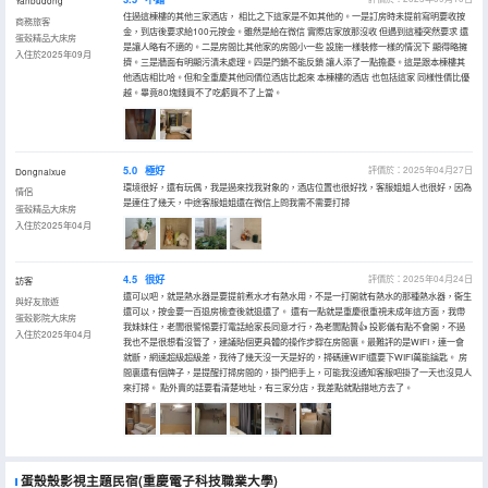
Yanbudong
住過這棟樓的其他三家酒店， 相比之下這家是不如其他的。一是訂房時未提前寫明要收按
商務旅客
金，到店後要求給100元按金。雖然是給在微信 實際店家放那沒收 但遇到這種突然要求 還
蛋殼精品大床房
是讓人略有不適的。二是房間比其他家的房間小一些 設施一樣裝修一樣的情況下 顯得略擁
入住於2025年09月
擠。三是牆面有明顯污漬未處理。四是門鎖不能反鎖 讓人添了一點擔憂。這是跟本棟樓其
他酒店相比哈。但和全重慶其他同價位酒店比起來 本棟樓的酒店 也包括這家 同樣性價比優
越。畢竟80塊錢買不了吃虧買不了上當。
5.0
極好
評價於：2025年04月27日
Dongnaixue
環境很好，還有玩偶，我是過來找我對象的，酒店位置也很好找，客服姐姐人也很好，因為
情侶
是連住了幾天，中途客服姐姐還在微信上問我需不需要打掃
蛋殼精品大床房
入住於2025年04月
4.5
很好
評價於：2025年04月24日
訪客
還可以吧，就是熱水器是要提前煮水才有熱水用，不是一打開就有熱水的那種熱水器，衞生
與好友旅遊
還可以，按金要一百退房檢查後就退還了。 還有一點就是重慶很重視未成年這方面，我帶
蛋殼影院大床房
我妹妹住，老闆很警惕要打電話給家長同意才行，為老闆點贊👍 投影儀有點不會開，不過
入住於2025年04月
我也不是很想看沒管了，建議貼個更具體的操作步驟在房間裏。最難評的是WIFI，連一會
就斷，網速超級超級差，我待了幾天沒一天是好的，掃碼連WIFI還要下WIFI萬能鑰匙。 房
間裏還有個牌子，是提醒打掃房間的，掛門把手上，可能我沒通知客服吧掛了一天也沒見人
來打掃。 點外賣的話要看清楚地址，有三家分店，我差點就點錯地方去了。
蛋殼殼影視主題民宿(重慶電子科技職業大學)