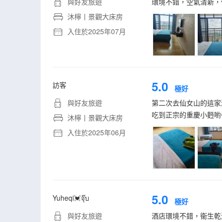
與好友旅遊
環境不錯，空氣清新，
沐檸丨景觀大床房
入住於2025年07月
5.0
訪客
極好
與好友旅遊
第二次去仙女山的這家
吃到正宗的重慶小麪喲
沐檸丨景觀大床房
入住於2025年06月
5.0
Yuheqi💓จุ๊บ
極好
與好友旅遊
酒店環境不錯，衞生乾