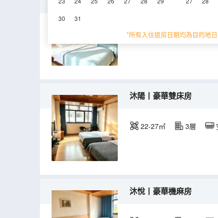
沐氧丨特惠雙床房
23
24
25
26
27
28
29
27
28
30
31
15㎡
2層
空
*所有入住退房日期均為目的地日
沐陽丨豪華雙床房
22-27㎡
3層
沐悅丨豪華機麻房