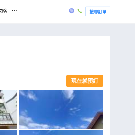
...
攻略
搜尋訂單
現在就預訂