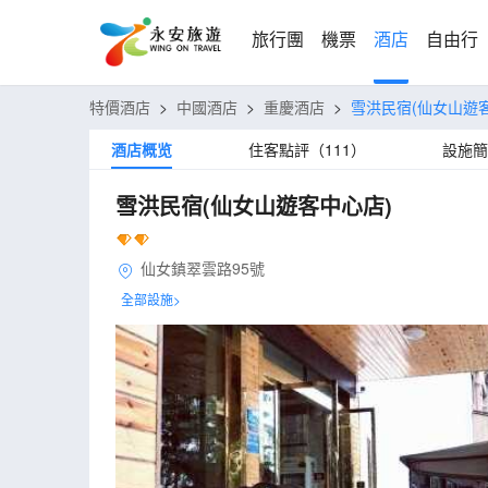
旅行團
機票
酒店
自由行
特價酒店
>
中國酒店
>
重慶酒店
>
雪洪民宿(仙女山遊
酒店概览
住客點評（111）
設施簡
雪洪民宿(仙女山遊客中心店)
仙女鎮翠雲路95號
全部設施>