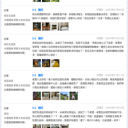
5.0
極好
評價於：2025年07月23日
訪客
前台老闆娘特別好，服務態度不錯，房間乾淨衞生，房間設施設備基本齊全，空調給力！房
與好友旅遊
間Wi-Fi 網速快，地理位置也很好，遊客中心附近！而且房間才一百多！性價比比較高！
木槿雅緻·野奢大床房[酒店
公區提供自助洗衣房]
入住於2025年07月
5.0
極好
評價於：2025年07月12日
訪客
與朋友結伴來這裏玩，本來訂了其他酒店，但是不太滿意 ，然後在網上訂了這家，老闆非
與好友旅遊
常熱情！辦理入住的時候也告訴我們有什麼需求和問題隨時聯繫她！雖然之前在其他地方有
木槿雅緻·野奢大床房[酒店
住過！但是這家酒店真的是我住過最乾淨的酒店了！而且沒有什麼異味，走廊和樓梯也很乾
公區提供自助洗衣房]
入住於2025年07月
凈，距離遊客中心很近！
5.0
極好
評價於：2025年07月11日
訪客
老闆人太好啦！會介紹附近遊玩攻略，體驗非常好，也有小陽台可以洗衣服，晚安周圍很安
家庭旅遊
靜，酒店距離遊客中心近，走路幾分鐘就到了，房間乾淨衞生，洗漱用品也很齊全。我們帶
木槿雅緻·野奢大床房[酒店
小朋友來遊玩的，還給小朋友小米粑吃，熱情又周到！
公區提供自助洗衣房]
入住於2025年07月
5.0
極好
評價於：2025年07月10日
訪客
我們到酒店的時候是下午，本來想去景區玩，諮詢了一下老闆，老闆告訴我們時間來不及，
情侶
所以我們在周邊逛了一下，晚上還看了印象武隆演出！不錯！挺震撼的！房間衞生很乾凈，
木槿雅緻·野奢大床房[酒店
性價比較高，服務態度也很好，還養的有蘭花！擺了一些DIY小飾品，比較喜歡。好評！
公區提供自助洗衣房]
入住於2025年07月