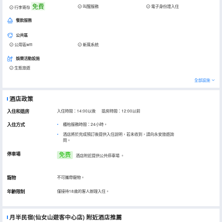
免費
叫醒服務
電子身份證入住
行李寄存
餐飲服務
公共區
公用區wifi
新風系統
娛樂活動設施
生態旅遊
全部設施
酒店政策
入住和退房
入住時間：14:00以後 退房時間：12:00以前
入住方式
櫃枱服務時間：24小時。
酒店將於完成預訂後提供入住說明，若未收到，請向永安旅遊詢
問。
停車場
免费
酒店附近提供公共停車場
。
寵物
不可攜帶寵物。
年齡限制
僅接待18歲的客人辦理入住。
月半民宿(仙女山遊客中心店)
附近酒店推薦