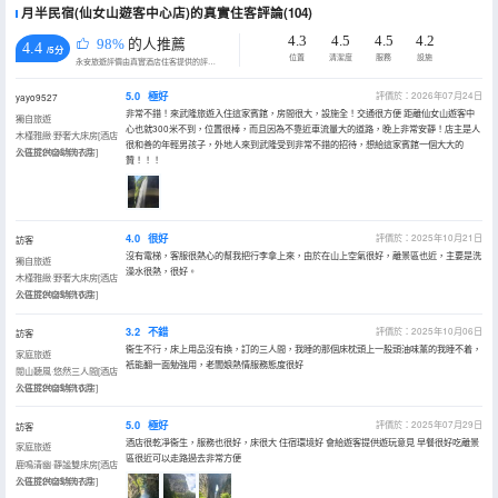
月半民宿(仙女山遊客中心店)的真實住客評論(104)
4.3
4.5
4.5
4.2
98%
的人推薦
4.4
/5分
位置
清潔度
服務
設施
永安旅遊評價由真實酒店住客提供的評價。
5.0
極好
評價於：2026年07月24日
yayo9527
非常不錯！來武隆旅遊入住這家賓館，房間很大，設施全！交通很方便 距離仙女山遊客中
獨自旅遊
心也就300米不到，位置很棒，而且因為不靠近車流量大的道路，晚上非常安靜！店主是人
木槿雅緻·野奢大床房[酒店
很和善的年輕男孩子，外地人來到武隆受到非常不錯的招待，想給這家賓館一個大大的
公區提供自助洗衣房]
入住於2026年07月
贊！！！
4.0
很好
評價於：2025年10月21日
訪客
沒有電梯，客服很熱心的幫我把行李拿上來，由於在山上空氣很好，離景區也近，主要是洗
獨自旅遊
澡水很熱，很好。
木槿雅緻·野奢大床房[酒店
公區提供自助洗衣房]
入住於2025年10月
3.2
不錯
評價於：2025年10月06日
訪客
衞生不行，床上用品沒有換，訂的三人間，我睡的那個床枕頭上一股頭油味薰的我睡不着，
家庭旅遊
衹能翻一面勉強用，老闆娘熱情服務態度很好
閲山聽風·悠然三人間[酒店
公區提供自助洗衣房]
入住於2025年10月
5.0
極好
評價於：2025年07月29日
訪客
酒店很乾凈衞生，服務也很好，床很大 住宿環境好 會給遊客提供遊玩意見 早餐很好吃離景
家庭旅遊
區很近可以走路過去非常方便
鹿鳴清幽·靜謐雙床房[酒店
公區提供自助洗衣房]
入住於2025年07月