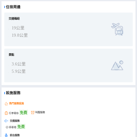
住宿過程中的各項需求，都能及時響應並妥善處理，讓您在異鄉也能體會到如歸家般的温暖。​ 酒店周邊景點眾多，為您
的出行提供了豐富的選擇。距離仙女山國家森林公園較近，您可以輕鬆前往，漫步在廣袤的草原上，感受大自然的遼闊
住宿周邊
與壯美；前往天生三橋景區也十分便捷，那裏奇特的喀斯特地貌景觀，定會讓您驚歎於大自然的鬼斧神工。​ 交通方面更
是便捷省心，酒店地處仙女山鎮翠雲路，臨近仙女山遊客中心，無論是乘坐公共交通還是自駕出行都很方便。周邊餐
飲、購物等配套設施也較為齊全，能滿足您的日常需求。​ 我們誠摯邀請您入住月半酒店（仙女山遊客中心店），在這
裏，您可以享受到乾淨整潔的房間、貼心周到的服務，便捷地前往周邊景點，讓您的武隆之行更加順暢與愜意。期待您
交通樞紐
的光臨！
19公里
19.8公里
景點
3.6公里
5.9公里
設施服務
熱門服務設施
免費
叫醒服務
行李寄存
交通服務
免費
停車場
前台服務