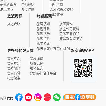
高鐵火車票
當地體驗
分行位置
港玩港食
獨立包團
人才招聘及發展
私隱政策
旅遊資訊
旅遊服務
旅遊攻略
旅客須知
航班資料
旅遊保險
航空公司資料
旅遊禮券
惡劣天氣通知
旅遊短片
簽證及入境須知
電子印花
旅行團報名及責任細則
更多服務與支援
永安旅遊APP
會員登入
會員活動
會員登記
顧客意見
會籍簡介
服務查詢
會員有賞
分銷夥伴合作平台
精選優惠
關注我們