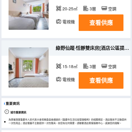
20-25㎡
3層
空調
查看供應
電視機
綠野仙蹤·恬靜雙床房[酒店公區提供自助洗衣房]
15-18㎡
3層
空調
查看供應
電視機
重要資訊
城市重要資訊
為貫徹落實重慶市人民代表大會常務委員會通過的《重慶市生活垃圾管理條例》的相關規定，酒店客房不主動提供
一次性用品；酒店餐廳不主動提供一次性餐具。如您有任何需要，請聯繫酒店賓客服務中心，感謝您的理解。