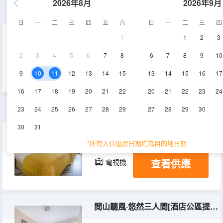
2026年8月
2026年9月
木槿雅緻·野奢大床房[酒店公區提供自助洗衣房]
日
一
二
三
四
五
六
日
一
二
三
四
1
1
2
3
13-15㎡
1-4層
空調
2
3
4
5
6
7
8
6
7
8
9
10
查看供應
電視機
9
10
11
12
13
14
15
13
14
15
16
17
16
17
18
19
20
21
22
20
21
22
23
24
鹿鳴清幽·靜謐雙床房[酒店公區提供自助洗衣房]
23
24
25
26
27
28
29
27
28
29
30
30
31
18-25㎡
4層
空調
*所有入住退房日期均為目的地日期
查看供應
電視機
閲山聽風·悠然三人間[酒店公區提供自助洗衣房]