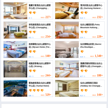
重慶汐夏酒店(仙女山遊客
雪洪民宿(仙女山遊客中心
中心店) (Chongqing
店) (Xuehong Homestay
Xixia Hotel (Fairy
(Fairy Mountain Visitor
Mountain Tourist
Center))
Center Store))
227+
232+
HKD
HKD
4
/ 5
4.4
/ 5
安悅度假酒店(仙女山遊客
仙女山檜棠民宿 (Fairy
中心店) (Chongqing
Mountain Huitang
Anyue Resort)
Homestay)
254+
229+
HKD
HKD
4.5
/ 5
2.9
/ 5
思原歸宿(仙女山遊客中心
仙女築精品民宿 (Xiannv
店) (Siyuan Home (Fairy
Zhu Boutique
Mountain Visitor
Homestay)
Center))
140+
1,540+
HKD
HKD
4.5
/ 5
4.4
/ 5
相逢居客棧(仙女山遊客中
重慶武隆怡琪酒店(仙女山
心店) (Wulong
遊客中心店) (Chongqing
Xiangfengju Inn)
Wulong Yiqi Hotel
(Xiannvshan Tourist
Center))
244+
180+
HKD
HKD
3.5
/ 5
4.7
/ 5
雲海度假酒店(仙女山遊客
仙女山途程假日酒店
中心店) (Yunhai Hotel)
(Holiday Inn Chongqing
Wulong Fairy Mountain
Town)
529+
144+
HKD
HKD
4.8
/ 5
4.2
/ 5