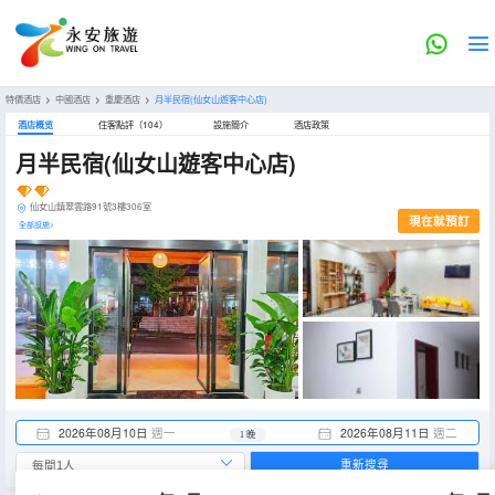
特價酒店
>
中國酒店
>
重慶酒店
>
月半民宿(仙女山遊客中心店)
酒店概览
住客點評（104）
設施簡介
酒店政策
月半民宿(仙女山遊客中心店)
仙女山鎮翠雲路91號3樓306室
現在就預訂
全部設施>
2026年08月10日
週一
2026年08月11日
週二
1 晚
重新搜尋