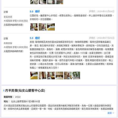
5.0
極好
評價於：2024年10月04日
訪客
位置好找，離遊客中心非常近，老闆也很熱心，服務態度很好，早上買的早餐也比較實惠，
家庭旅遊
非常好的一次住宿體驗。
木槿雅緻·野奢大床房[酒店
公區提供自助洗衣房]
入住於2024年10月
5.0
極好
評價於：2024年07月20日
訪客
房間: 電視網絡及其他的基本設施都是很齊全的。無線網很通暢，電視也是那種液晶顯示
商務旅客
屏。 衞生: 衞生條件非常好，房間乾淨整潔。被褥床單乾淨。廁所配有一次性洗漱用品，洗
木槿雅緻·野奢大床房[酒店
髮露是按壓式的，香香的。 服務: 老闆非常熱情！會及時熱情為你解答各種問題，有需要還
公區提供自助洗衣房]
入住於2024年07月
會告訴你旅遊指南。 位置: 位於遊客中心附近，走路5–10分鐘。這裏交通便利，出行便
利，去景區和印象武隆也非常方便，附近也有很多吃的， 裝修: 近兩年新裝修的。風格是很
清新的那種，跟圖片基本一致，很符合當代年輕人的審美。 環境:周圍的環境也很好，晚上
很安靜，小陽台有洗衣機，也可以晾衣服。 最後:強烈推薦，主要是太喜歡老闆啦！既熱情
有暖心！會推薦朋友來入住的！
月半民宿(仙女山遊客中心店)
開業時間：
2022
地址：
仙女山鎮翠雲路91號3樓306室
月半酒店是您遊覽武隆仙女山的理想住宿選擇。​ 酒店的房間秉持着乾淨整潔的標準，為每一位客人營造舒適的休憩空
間。房間內的床品柔軟親膚，且做到一客一換，地板、桌面等角落都經過細緻清掃，衞生間潔淨無異味，各類設施擺放
有序，讓您在旅途勞頓後，能擁有一個清爽舒心的環境，安然入眠。​ 服務方面，酒店工作人員始終以熱情周到的態度對
展開
待每一位客人。從您辦理入住開始，便會感受到他們的專業與貼心，無論是解答您關於當地遊玩的疑問，還是滿足您在