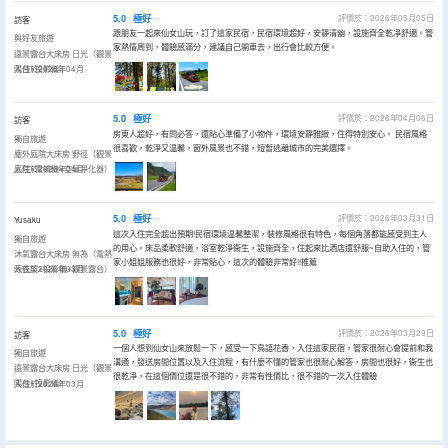
5.0
極好
評價於：2026年05月05日
訪客
跟朋友一起來仙女山玩，訂了這家民宿，民宿環境超好，安靜清幽，設施齊全乾凈舒適。管
與好友旅遊
家熱情周到，體驗感滿分，建議自己開車去，出行會比較方便。
遠景露台大床房·日光（觀景
陽台+投影儀）
入住於2026年04月
5.0
極好
評價於：2026年04月06日
訪客
房東人超好，有問必答，還貼心準備了小物件，環境安靜雅緻，住得特別安心。 民宿風格
獨自旅遊
很喜歡，乾淨又温馨，窗外風景也不錯，短暫逃離城市的完美選擇。
塵外庭院大床房·野徑（觀景
庭院+電視機+空氣凈化器）
入住於2026年04月
5.0
極好
評價於：2026年03月31日
Yusaku
這次入住完全超出預期!民宿環境温馨整潔，裝修風格很有特色，每個角落都能感受到主人
獨自旅遊
的用心。床品柔軟舒適，浴室乾淨衞生，設施齊全，住起來比酒店還舒服~自助入住的，管
沐氧露台大床房·無為（電熱
家小姐姐服務也很好，非常貼心，這次的體驗非常好!!推薦
晾衣架+投影儀+觀景露台）
入住於2026年03月
5.0
極好
評價於：2026年03月29日
訪客
一個人想到仙女山來放鬆一下，感受一下鳥語花香，入住這家民宿，管家很耐心會提前和我
獨自旅遊
溝通，發送房間位置以及入住流程，有什麼不懂的管家也很耐心解答，房間也很好，衞生也
遠景露台大床房·日光（觀景
很乾凈，在這個價位還是很不錯的，非常有性價比，很不錯的一次入住體驗
陽台+投影儀）
入住於2026年03月