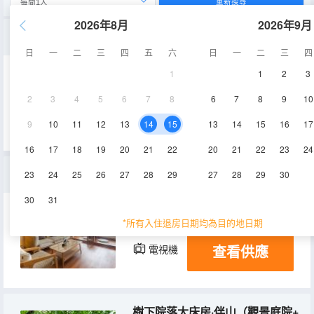
重新搜尋
2026年8月
2026年9月
遠景露台大床房·日光（觀景陽台+投影儀）
日
一
二
三
四
五
六
日
一
二
三
四
1
1
2
3
35-40㎡
2層
空調
2
3
4
5
6
7
8
6
7
8
9
10
查看供應
冰箱
9
10
11
12
13
14
15
13
14
15
16
17
16
17
18
19
20
21
22
20
21
22
23
24
山景家庭套房·望舒（空調+電視機+獨立客廳+山景）
23
24
25
26
27
28
29
27
28
29
30
30
31
80㎡
3層
空調
*所有入住退房日期均為目的地日期
查看供應
電視機
冰箱
樹下院落大床房·伴山（觀景庭院+電視機+洗衣機）