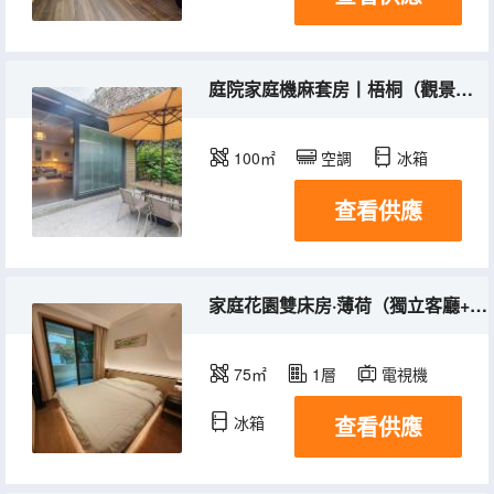
庭院家庭機麻套房丨梧桐（觀景庭院+麻將機+洗衣機）
100㎡
空調
冰箱
查看供應
家庭花園雙床房·薄荷（獨立客廳+洗衣機+觀景陽台）
75㎡
1層
電視機
查看供應
冰箱