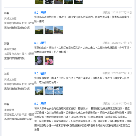
5.0
極好
評價於：2026年07月24日
訪客
這個小區海拔比較高，很涼快，離仙女山景區也挺近的，而且免費停車。管家服務響應快，
與好友旅遊
挺不錯的
遠景露台榻榻米·和聲（觀景
陽台+聯想投影儀+空調）
入住於2026年07月
5.0
極好
評價於：2026年07月15日
訪客
背靠仙女山，很涼快。房間是有露台庭院的。定的大床房，房間裝修也很緊緻，非常不錯。
與好友旅遊
仙女山風景優美，花卉很好看。
花園星夜大床房·雲谷（觀景
露台+聯想投影儀）
入住於2026年07月
5.0
極好
評價於：2026年07月14日
訪客
這個民宿是網上辦理入住的，很方便。民宿在洋房區，環境不錯，很涼快。離仙女天街也
與好友旅遊
近，吃東西挺方便的。
遠景露台榻榻米·和聲（觀景
陽台+聯想投影儀+空調）
入住於2026年07月
5.0
極好
評價於：2026年07月03日
訪客
和家人孩子仙女山短途遊選的這家民宿，體驗滿分！ 整間民宿山林庭院氛圍感拉滿，隨處
家庭旅遊
都是綠植，散步拍照很浪漫。遠景露台大床房自帶觀景陽台，傍晚一起看山景吹晚風，搭配
霧語花園大床房·聿居（觀景
影音投影，獨處約會幸福感拉滿。 房間乾淨整潔，裝修温柔雅緻，環境清幽沒有嘈雜人
小院+投影儀+電熱晾衣架）
入住於2026年06月
聲，私密性很好。店家服務貼心，配套花園休閑區域，出行自駕便利，情侶度假首選，很適
閤家庭放鬆小住～ #週末去哪兒#重慶避暑好去處#情侶約會推薦#武隆民宿推薦#重慶酒店
推薦