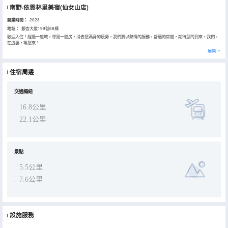
南野·依雲林里美宿(仙女山店)
開業時間：
2023
地址：
銀杏大道199號68棟
歡迎入住！經過一座城，尋覓一間房，消去您滿身的疲勞，我們將以熱情的服務，舒適的房間，期待您的到來。我們，
在這裏，等您來！
展開
住宿周邊
交通樞紐
16.8公里
22.1公里
景點
5.5公里
7.6公里
設施服務