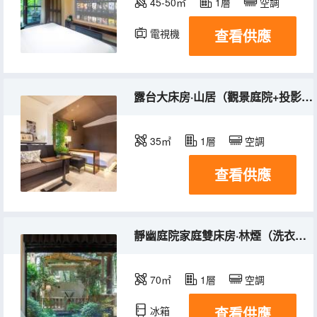
45-50㎡
1層
空調
查看供應
電視機
冰箱
露台大床房·山居（觀景庭院+投影儀+電熱晾衣架）
35㎡
1層
空調
查看供應
靜幽庭院家庭雙床房·林煙（洗衣機+庭院+投影儀）
70㎡
1層
空調
查看供應
冰箱