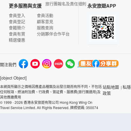
旅行團報名及責任細則
更多服務與支援
永安旅遊APP
會員登入
會員活動
會員登記
顧客意見
會籍簡介
服務查詢
會員有賞
分銷夥伴合作平台
精選優惠
關注我們
[object Object]
本網頁所顯示之價格因應產品種類及出發日期而有所不同，不包括
站點地圖
私隱
|
任何稅項、燃油附加費、行政費、簽証費、服務費(旅行團適用)及
政策
其他應繳費用
© 1999 - 2026 香港永安旅遊有限公司 Hong Kong Wing On
Travel Service Limited. All Rights Reserved. 牌照號碼: 350074