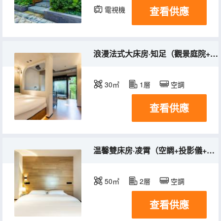
查看供應
電視機
浪漫法式大床房·知足（觀景庭院+電熱晾衣架+投影儀）
30㎡
1層
空調
查看供應
温馨雙床房·凌霄（空調+投影儀+觀景庭院）
50㎡
2層
空調
查看供應