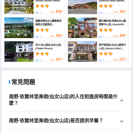
(senye Resort Hotel)
(Erzhi'an Hotel Xiannv
Mountain)
838+
342+
HKD
HKD
4.6
/ 5
4.3
/ 5
重慶武隆仙女山露營基地
觀石樓民宿(武隆仙女山鎮
逸宿太空艙酒店
遊客中心店) (Guanshilou
(Chongqing Wulong
Homestay)
Fairy Mountain
Camping Ground Yisu
392+
419+
HKD
HKD
4.8
/ 5
4.6
/ 5
Space Capsule Hotel
(Tourist Center
花片·近山酒店(仙女山店)
愛芊宿酒店(仙女山遊客中
Branch))
(Flower Peace)
心店) (Aiyusu Hotel
(Fairy Mountain Visitor
Center))
437+
227+
HKD
HKD
4.8
/ 5
3.5
/ 5
常見問題
南野·依雲林里美宿(仙女山店)的入住和退房時間是什
麼？
南野·依雲林里美宿(仙女山店)是否提供早餐？