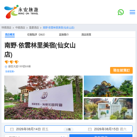
特價酒店
>
中國酒店
>
重慶酒店
>
南野·依雲林里美宿(仙女山店)
酒店概览
住客點評（262）
設施簡介
酒店政策
南野·依雲林里美宿(仙女山
店)
銀杏大道199號68棟
現在就預訂
全部設施>
2026年08月14日
週五
2026年08月15日
週六
1 晚