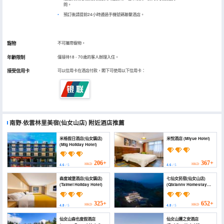
問。
預訂後請提前24小時通過手機號碼聯繫酒店。
寵物
不可攜帶寵物。
年齡限制
僅接待18 - 70歲的客人辦理入住。
接受信用卡
可以信用卡在酒店付款，閣下可使用以下信用卡：
南野·依雲林里美宿(仙女山店)
附近酒店推薦
米格假日酒店(仙女鎮店)
米悅酒店 (Miyue Hotel)
(Mig Holiday Hotel)
206+
367+
HKD
HKD
4.6
/ 5
4.6
/ 5
森度城堡酒店(仙女鎮店)
七仙女民宿(仙女山店)
(Taimei Holiday Hotel)
(Qixiannv Homestay
(Xiannv Mountain
Shop))
325+
652+
HKD
HKD
4.8
/ 5
4.8
/ 5
仙女山森也度假酒店
仙女山邇之安酒店