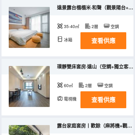
遠景露台榻榻米·和聲（觀景陽台+聯想投影儀+空調）
35-40㎡
2層
空調
查看供應
冰箱
璞靜雙床套房·遠山（空調+獨立客廳+洗衣機+廚房）
60㎡
2層
空調
查看供應
電視機
冰箱
露台家庭套房丨歡餘（麻將機+觀景庭院+獨立廚房）