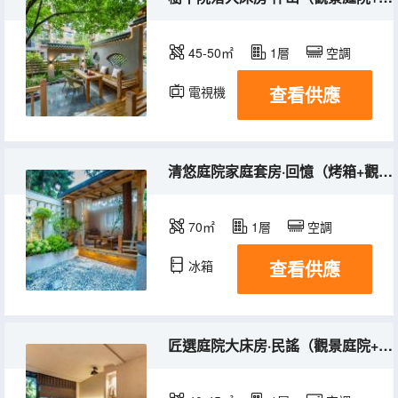
45-50㎡
1層
空調
查看供應
電視機
清悠庭院家庭套房·回憶（烤箱+觀景庭院+投影儀）
70㎡
1層
空調
查看供應
冰箱
匠選庭院大床房·民謠（觀景庭院+投影儀+洗衣機）