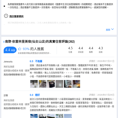
為貫徹落實重慶市人民代表大會常務委員會通過的《重慶市生活垃圾管理條例》的相關規定，酒店客房不主動提供
一次性用品；酒店餐廳不主動提供一次性餐具。如您有任何需要，請聯繫酒店賓客服務中心，感謝您的理解。
酒店重要資訊
預訂時請提供所有入住人姓名，入住人姓名需與信用卡上的姓名一致。
酒店客房不接受婚慶/派對/聚會/商業拍攝等用途，多有不便敬請諒解。
展開
酒店房源分散，系統地址與實際入住地址可能不一致，請提前聯繫酒店。
南野·依雲林里美宿(仙女山店)的真實住客評論(262)
實際入住人與預訂時信息需保持一致。
客房如用於婚慶/派對/聚會/商業拍攝等用途，詳情可提前諮詢酒店，多有不便敬請諒解。
4.5
4.4
4.4
4.3
93%
的人推薦
4.4
/5分
位置
清潔度
服務
設施
永安旅遊評價由真實酒店住客提供的評價。
0.5
不推薦
評價於：2026年07月31日
Jiekeaitu
設施：酒店基本找不到服務人員，快遞送餐很難找，整體感覺不咋滴 衞生：衞生不咋地，
與好友旅遊
服務語氣特別不客氣 環境：區域感覺一般，不推薦入住，房間也老舊 服務：服務態度不咋
遠景露台榻榻米·和聲（觀景
地，特別難找，晚上入住包你找不到。。。。，語氣很不好 停車：免費停車，停車場就是
陽台+聯想投影儀+空調）
入住於2026年07月
小區，不過想停車可是需要技術的，小老區小，停車難
5.0
極好
評價於：2026年07月29日
訪客
這次入住的依雲林裏寶藏民宿！小區環境清幽綠化充足，夏季避暑太舒服，氣温涼爽宜人。
與好友旅遊
房間打掃得乾乾淨淨，裝修簡約温馨，床品舒適，配套家電齊全。 管家很貼心，提前發送
遠景露台榻榻米·和聲（觀景
入住指引，還耐心規劃仙女山、天生三橋遊玩路線，避坑攻略非常實用。自駕停車方便，而
陽台+聯想投影儀+空調）
入住於2026年07月
且都是免費停車的，距離各大景區車程適中。