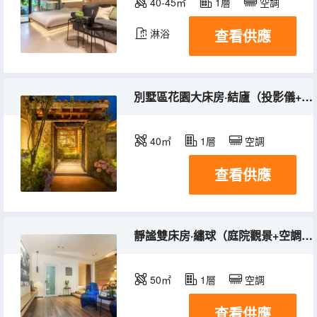
40-45㎡
1層
空調
查看供應
淋浴
別墅區花園大床房·結廬（投影儀+空調）
40㎡
1層
空調
查看供應
靜謐雙床房·繡球（庭院觀景+空調+投影儀）
50㎡
1層
空調
查看供應