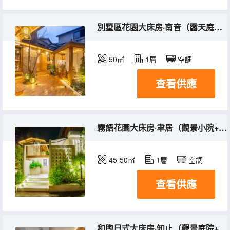
別墅區花園大床房·南音（露天庭院+獨立衞浴+空調）
50㎡
1層
空調
查看供應
霧語花園大床房·聿居（觀景小院+投影儀+電熱晾衣架）
45-50㎡
1層
空調
查看供應
和煦日式大床房·知止（觀景庭院+洗衣機+電熱晾衣架）