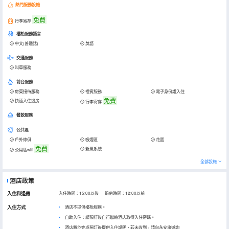
熱門服務設施
免費
行李寄存
櫃枱服務語言
中文(普通話)
英語
交通服務
叫車服務
前台服務
房東接待服務
禮賓服務
電子身份證入住
免費
快速入住退房
行李寄存
餐飲服務
公共區
戶外傢俱
吸煙區
花園
免費
新風系統
公用區wifi
全部設施
酒店政策
入住和退房
入住時間：15:00以後 退房時間：12:00以前
入住方式
酒店不提供櫃枱服務。
自助入住：請預訂後自行聯絡酒店取得入住密碼。
酒店將於完成預訂後提供入住說明，若未收到，請向永安旅遊詢