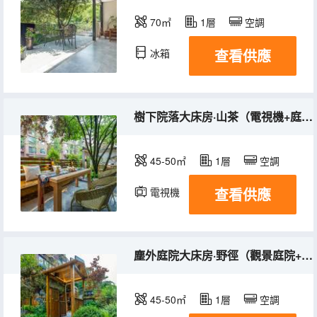
70㎡
1層
空調
查看供應
冰箱
樹下院落大床房·山茶（電視機+庭院+空氣淨化器）
45-50㎡
1層
空調
查看供應
電視機
塵外庭院大床房·野徑（觀景庭院+電視機+空氣淨化器）
45-50㎡
1層
空調