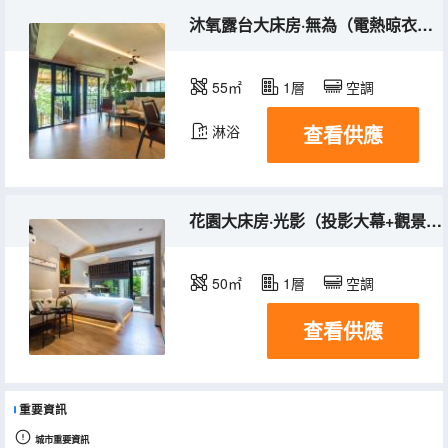
沐氧露台大床房·無為（電熱晾衣架+投影儀+觀景露台）
55㎡
1層
空調
查看供應
淋浴
花園大床房·光影（投影大幕+觀景庭院+電熱晾衣架）
50㎡
1層
空調
查看供應
重要資訊
城市重要資訊