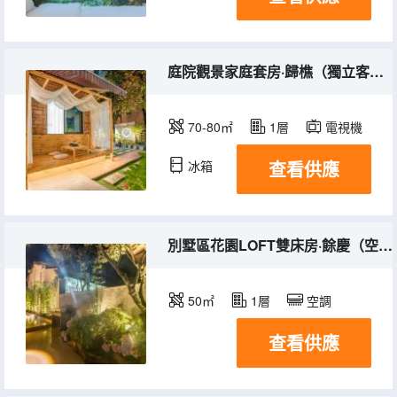
庭院觀景家庭套房·歸樵（獨立客廳+露天庭院）
70-80㎡
1層
電視機
查看供應
冰箱
別墅區花園LOFT雙床房·餘慶（空調+露天庭院）
50㎡
1層
空調
查看供應