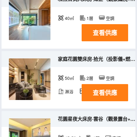
40㎡
1層
空調
查看供應
家庭花園雙床房·拾光（投影儀+燃氣灶+觀景庭院）
50㎡
2層
空調
查看供應
淋浴
冰箱
花園星夜大床房·雲谷（觀景露台+聯想投影儀）