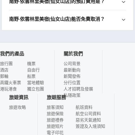
南野·依雲林里美宿(仙女山店)的預訂費用是？
南野·依雲林里美宿(仙女山店)能否免費取消？
我們的產品
關於我們
旅行團
機票
公司背景
酒店
自由行
最新動向
郵輪
船票
新聞發佈
高鐵火車票
當地體驗
分行位置
港玩港食
獨立包團
人才招聘及發展
私隱政策
旅遊資訊
旅遊服務
旅遊攻略
旅客須知
航班資料
旅遊保險
航空公司資料
旅遊禮券
惡劣天氣通知
旅遊短片
簽證及入境須知
電子印花