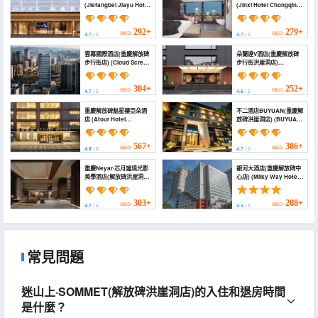
(Jiefangbei Jiayu Hotel,
(Jinxi Hotel Chongqing
Chongqing)
Jiefangbei Store)
292+
279+
HKD
HKD
4.7
/ 5
4.7
/ 5
雲幕國際酒店(重慶解放碑
朵蘭達V酒店(重慶解放碑
步行街店) (Cloud Screen
步行街洪崖洞店)
International Hotel)
(DoALand V
Hotel（Jiefangbei Hong
Ya Dong Area）)
304+
252+
HKD
HKD
4.7
/ 5
4.6
/ 5
重慶解放碑魁星樓亞朵酒
不二酒店BUYUAN(重慶解
店 (Atour Hotel
放碑洪崖洞店) (BUYUAN
Kuixinglou,Jiefangbei
HOTEL)
Chongqing)
567+
386+
HKD
HKD
4.8
/ 5
4.7
/ 5
重慶Neyar·芯月謐境光影
銀河大酒店(重慶解放碑中
美學酒店(解放碑洪崖洞店)
心店) (Milky Way Hotel
(Chongqing Neyar
(Chongqing Jiefangbei
Hotel · Xinyue Secret
Center))
Light and Shadow
303+
208+
HKD
HKD
4.7
/ 5
4.5
/ 5
Aesthetics Hotel)
常見問題
迷山上·SOMMET(解放碑洪崖洞店)的入住和退房時間
是什麼？