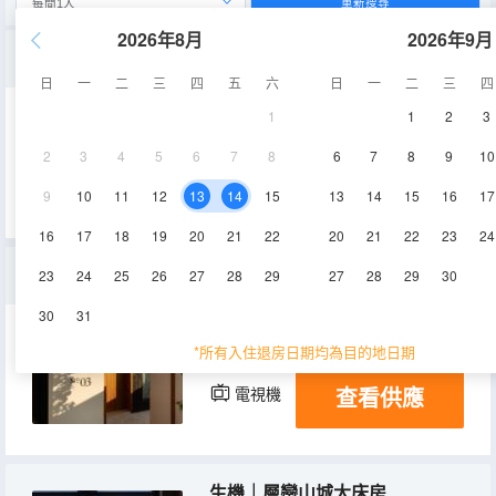
重新搜尋
2026年8月
2026年9月
善念｜重慶森林大床房
日
一
二
三
四
五
六
日
一
二
三
四
1
1
2
3
43㎡
空調
淋浴
2
3
4
5
6
7
8
6
7
8
9
10
查看供應
電視機
冰箱
9
10
11
12
13
14
15
13
14
15
16
17
16
17
18
19
20
21
22
20
21
22
23
24
野趣｜城市探索大床房（私享花園）
23
24
25
26
27
28
29
27
28
29
30
30
31
18-25㎡
29層
空調
*所有入住退房日期均為目的地日期
查看供應
電視機
生機｜層巒山城大床房