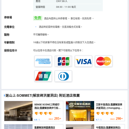
費用
CNY 38/人
營業時間
08:30 - 11:00 每天
停車場
免费
酒店內提供公共停車場
。
車位有限，先到先得
。
充電車位
•
酒店附近提供充電樁，交直流複合式充電。
寵物
不可攜帶寵物。
年齡限制
18歲以下的房客不得在沒有家長或監護人的情況下入住酒店。
接受信用卡
可以信用卡在酒店付款，閣下可使用以下信用卡：
迷山上·SOMMET(解放碑洪崖洞店)
附近酒店推薦
SENSE SCENE三時城印
艾斯半島酒店(重慶解放碑
酒店(重慶解放碑步行街店)
洪崖洞店) (Chongqing
(SENSE SCENE HOTEL
Ace Peninsula Hotel)
(Chongqing Jiefangbei
Pedestrian Street))
295+
290+
HKD
HKD
4.8
/ 5
4.7
/ 5
重慶解放碑嘉遇酒店
今禧酒店(重慶解放碑店)