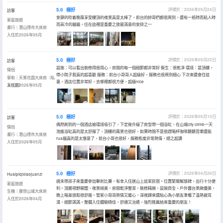
5.0
極好
評價於：2026年05月24日
訪客
安靜的吹着晚風享受樓頂的夜景真是太棒了，前台的帥哥們都很周到，還有一衹時而粘人時
家庭旅遊
而高冷的貓貓，住在這裡是重慶之旅最滿意的安排之一
晝行｜潛山隱市大床房
入住於2026年05月
5.0
極好
評價於：2026年05月22日
訪客
設施：可以看出裝修得很用心，房間的每一個細節都非常好 衞生：很乾凈 環境：是頂樓，
情侶
帶小院子我真的超喜歡 服務：前台小哥哥人超級好，服務也很周到細心 下次來還會住這
寧和｜天景花園大床房（私
裏，酒店位置非常好，去哪裡都很方便，超級nice
享花園）
入住於2026年05月
5.0
極好
評價於：2026年05月10日
訪客
偶然刷到的一個酒店被環境吸引了，下定後升級了房型帶一個浴缸，在山城city climb一天
情侶
泡進浴缸真的是太舒服了，頂樓的風景也很好，如果時間不是很趕喝杯咖啡聽聽音樂還能
晝行｜潛山隱市大床房
rua貓真的是太愜意了，前台小哥也很好，服務態度非常熱情，總之超讚
入住於2026年05月
5.0
極好
評價於：2026年04月26日
Huaipiqixiaojuanzi
週末帶孩子來重慶參加擊劍比賽，有幸入住迷山上這家民宿。位置緊鄰解放碑，出行十分便
家庭旅遊
利。頂層視野開闊，夜景絕美，房間乾淨整潔，裝修精緻，設施齊全。戶外露台景緻優美，
生機｜層巒山城大床房
晚上喝茶放鬆很舒服。管家小哥哥熱情又暖心，深夜歸來還貼心為小朋友準備了温熱銀耳
入住於2026年04月
湯，細節滿滿。整體入住體驗極佳，舒適又治癒，強烈推薦給來重慶的朋友！