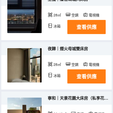
28㎡
空調
電視機
查看供應
冰箱
夜歸｜煙火母城雙床房
28㎡
空調
電視機
查看供應
冰箱
寧和｜天景花園大床房（私享花園）