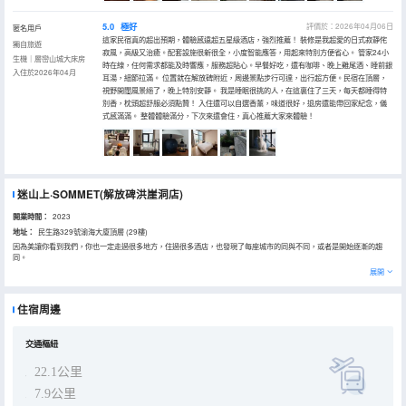
5.0
極好
評價於：2026年04月06日
匿名用戶
這家民宿真的超出預期，體驗感遠超五星級酒店，強烈推薦！ 裝修是我超愛的日式寂靜侘
獨自旅遊
寂風，高級又治癒。配套設施很新很全，小度智能應答，用起來特別方便省心。 管家24小
生機｜層巒山城大床房
時在線，任何需求都能及時響應，服務超貼心。早餐好吃，還有咖啡、晚上雞尾酒、睡前銀
入住於2026年04月
耳湯，細節拉滿。 位置就在解放碑附近，周邊景點步行可達，出行超方便。民宿在頂層，
視野開闊風景絕了，晚上特別安靜。 我是睡眠很挑的人，在這裏住了三天，每天都睡得特
別香，枕頭超舒服必須點贊！ 入住還可以自選香薰，味道很好，退房還能帶回家紀念，儀
式感滿滿。 整體體驗滿分，下次來還會住，真心推薦大家來體驗！
迷山上·SOMMET(解放碑洪崖洞店)
開業時間：
2023
地址：
民生路329號渝海大廈頂層 (29樓)
因為美讓你看到我們，你也一定走過很多地方，住過很多酒店，也發現了每座城市的同與不同，或者是開始逐漸的趨
同。
《食於人間，榻於宮闕》
展開
"迷山上“特意選址於重慶豐沛記憶與鮮活生活的深處，安棲在喧嚷商業與老城煙火的交匯之地的屋頂高空之中，是一家
隱於山城文化記憶深處的居停之所，將鮮為人知的城市高空閣樓更新為活力與美學生長的祕密花園。
在解放碑的空中打造出城市高空獨有的私院露台與屋頂庭院式客房，形成山城的鮮活喧囂與高空私密寧靜花園完美融
住宿周邊
合。
為居客提供私宅式的居停體驗和靜謐生動的私密聚會時光。
《來時慕名，歸時乘興》
“迷山上”在中國新生代設計師操刀的空間中，用自然主義風格承載這座城市獨有的鮮活氣質，“一對一”的管家服務將滿足
交通樞紐
您旅行計劃、目的地探索與其他多樣化的訂製化服務的需求。
《迷著自知，重山為夢》
22.1公里
“迷山上”的居客在解放碑的頂空中俯瞰看山城的層巒，遙望兩江的流淌；圍着酒店走上一圈，近探遠望，這座城市從明
洪武初年曆經歲月變遷到今天各個時期重要的建築形態一一展現，將記錄重慶數百年曆史的城市肌理如畫軸般於眼前鋪
7.9公里
陳而開。