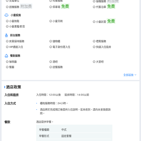
附加费
充電車位
叫車服務
接機服務
附加费
免費
免費
送機服務
停車場
代客泊車
小童設施
免費
小童拖鞋
小童牙刷
小童託管
小童書籍/影音
前台服務
房東接待服務
儲物櫃
禮賓服務
VIP通道入住
電子身份證入住
快速入住退房
餐飲服務
咖啡廳
酒吧
大堂吧
餐廳
送餐服務
全部設施
酒店政策
入住和退房
入住時間：12:00以後 退房時間：14:00以前
入住方式
櫃枱服務時間：24小時。
酒店將於完成預訂後提供入住說明，若未收到，請向永安旅遊詢
問。
餐飲
酒店提供早餐。
早餐種類
中式
早餐形式
固定套餐