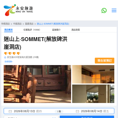
特價酒店
>
中國酒店
>
重慶酒店
>
迷山上·SOMMET(解放碑洪崖洞店)
酒店概览
住客點評（1006）
設施簡介
酒店政策
迷山上·SOMMET(解放碑洪
崖洞店)
民生路329號渝海大廈頂層 (29樓)
現在就預訂
全部設施>
2026年08月13日
週四
2026年08月14日
週五
1 晚