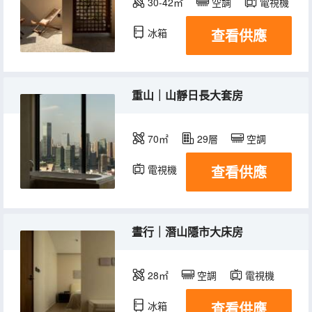
30-42㎡
空調
電視機
查看供應
冰箱
重山｜山靜日長大套房
70㎡
29層
空調
查看供應
電視機
冰箱
晝行｜潛山隱市大床房
28㎡
空調
電視機
查看供應
冰箱