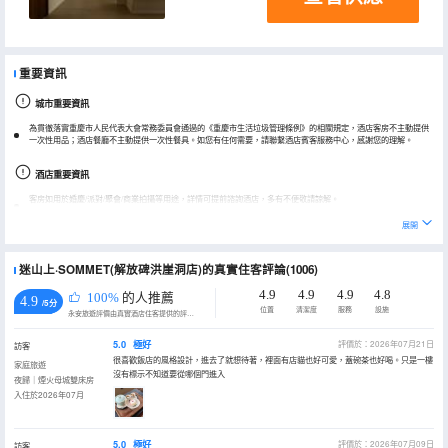
重要資訊
城市重要資訊
為貫徹落實重慶市人民代表大會常務委員會通過的《重慶市生活垃圾管理條例》的相關規定，酒店客房不主動提供
一次性用品；酒店餐廳不主動提供一次性餐具。如您有任何需要，請聯繫酒店賓客服務中心，感謝您的理解。
酒店重要資訊
客房如用於婚慶/派對/聚會/商業拍攝等用途，詳情可提前諮詢酒店，多有不便敬請諒解。
展開
迷山上·SOMMET(解放碑洪崖洞店)的真實住客評論(1006)
4.9
4.9
4.9
4.8
100%
的人推薦
4.9
/5分
位置
清潔度
服務
設施
永安旅遊評價由真實酒店住客提供的評價。
5.0
極好
評價於：2026年07月21日
訪客
很喜歡飯店的風格設計，進去了就想待著，裡面有店貓也好可愛，蓋碗茶也好喝。只是一樓
家庭旅遊
沒有標示不知道要從哪個門進入
夜歸｜煙火母城雙床房
入住於2026年07月
5.0
極好
評價於：2026年07月09日
訪客