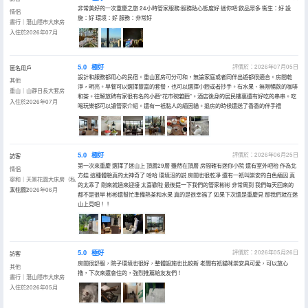
非常美好的一次重慶之旅 24小時管家服務:服務貼心態度好 迷你吧:飲品眾多 衞生：好 設
情侶
施：好 環境：好 服務：非常好
晝行｜潛山隱市大床房
入住於2026年07月
5.0
極好
評價於：2026年07月05日
匿名用戶
設計和服務都用心的民宿。重山套房可分可和，無論家庭或者同伴出遊都很適合。房間乾
其他
淨，明亮。早餐可以選擇豐富的套餐，也可以選擇小麪或者抄手。有水果、無限暢飲的咖啡
重山｜山靜日長大套房
和茶。往解放碑有家很有名的小麪“花市碗雜麪”。酒店後身的居民樓裏還有好吃的串串。吃
入住於2026年07月
喝玩樂都可以讓管家介紹。還有一衹黏人的緬因貓。退房的時候還送了香香的伴手禮
5.0
極好
評價於：2026年06月25日
訪客
第一次來重慶 選擇了迷山上 頂層29層 雖然在頂層 房間確有迷你小院 還有室外吧枱 作為北
情侶
方娃 這種體驗真的太神奇了 哈哈 環境沒的説 房間也很乾凈 還有一衹叫崇安的白色緬因 真
寧和｜天景花園大床房（私
的太乖了 剛來就過來迎接 太喜歡啦 最後提一下我們的管家彬彬 非常周到 我們每天回來的
享花園）
入住於2026年06月
都不是很早 彬彬還幫忙準備熱茶和水果 真的是很幸福了 如果下次還是重慶見 那我們就在迷
山上見吧！！
5.0
極好
評價於：2026年05月26日
訪客
房間很舒服，院子環境也很好，整體設施也比較新 老闆有衹貓咪崇安具可愛，可以放心
其他
擼，下次來還會住的，強烈推薦給友友們！
晝行｜潛山隱市大床房
入住於2026年05月