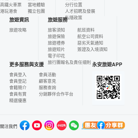
高鐵火車票
當地體驗
分行位置
港玩港食
獨立包團
人才招聘及發展
私隱政策
旅遊資訊
旅遊服務
旅遊攻略
旅客須知
航班資料
旅遊保險
航空公司資料
旅遊禮券
惡劣天氣通知
旅遊短片
簽證及入境須知
電子印花
旅行團報名及責任細則
更多服務與支援
永安旅遊APP
會員登入
會員活動
會員登記
顧客意見
會籍簡介
服務查詢
會員有賞
分銷夥伴合作平台
精選優惠
關注我們