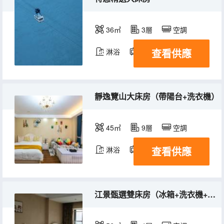
36㎡
3層
空調
查看供應
淋浴
電視機
靜逸覽山大床房（帶陽台+洗衣機）
45㎡
9層
空調
查看供應
淋浴
電視機
冰箱
江景甄選雙床房（冰箱+洗衣機+浴缸）