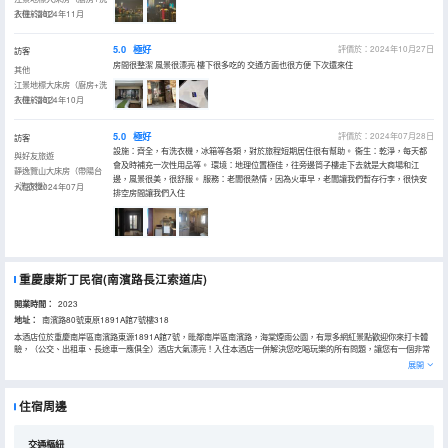
衣機+浴缸）
入住於2024年11月
5.0
極好
評價於：2024年10月27日
訪客
房間很整潔 風景很漂亮 樓下很多吃的 交通方面也很方便 下次還來住
其他
江景地標大床房（廚房+洗
衣機+浴缸）
入住於2024年10月
5.0
極好
評價於：2024年07月28日
訪客
設施：齊全，有洗衣機，冰箱等各類，對於旅程短期居住很有幫助。 衞生：乾淨，每天都
與好友旅遊
會及時補充一次性用品等。 環境：地理位置極佳，往旁邊筒子樓走下去就是大商場和江
靜逸覽山大床房（帶陽台
邊，風景很美，很舒服。 服務：老闆很熱情，因為火車早，老闆讓我們暫存行李，很快安
+洗衣機）
入住於2024年07月
排空房間讓我們入住
重慶康斯丁民宿(南濱路長江索道店)
開業時間：
2023
地址：
南濱路80號東原1891A館7號樓318
本酒店位於重慶南岸區南濱路東源1891A館7號，毗鄰南岸區南濱路，海棠煙雨公園，有眾多網紅景點歡迎你來打卡體
驗，（公交、出租車、長途車一應俱全）酒店大氣漂亮！入住本酒店一併解決您吃喝玩樂的所有問題，讓您有一個非常
愉快的旅行！ [高速WIFI] 房間配備獨立的WIFI和百兆光纖,讓您在刷抖音, 追劇時不再漫 長着急等待；高清網絡電視,獨立
展開
的電影盒子,暢想百部市面新電影觀看； [酒店硬件]房間都為獨立空調、24小時熱水、吹風機、高品質洗漱套裝和香氛沐
浴用品。輕柔親膚自然床品。 酒店有大床、標間、浴缸房、滿足貴賓的需求，給貴賓帶來舒適的體驗。 [周邊景點] 1.長
江索道 2.解放碑步行街 3.洪崖洞民俗風貌區 4.十八梯 5.重慶大轟炸“六五”隧道慘案史實展館 [酒店優勢] 地理位置優越、
住宿周邊
房間大、裝修新，30萬年青商務消費羣體。在這裏無論是獨處、玩聚、還是商務出行都能得到非一般的驚喜與體驗, 酒
店是您理想選擇； [服務熱線]您有任何需求均可致電我們24小時服務熱線；[服務特色]私人管家服務。 —風裏雨裏太陽
裏,我在本酒店等着您! 酒店全體員工誠摯歡迎您的到來!
交通樞紐