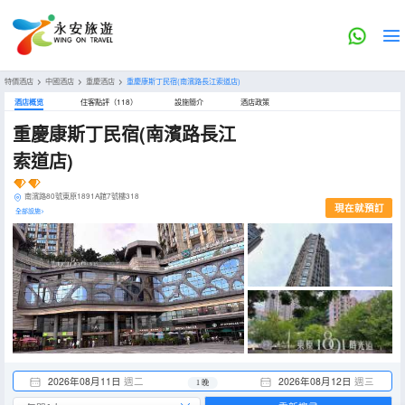
特價酒店
>
中國酒店
>
重慶酒店
>
重慶康斯丁民宿(南濱路長江索道店)
酒店概览
住客點評（118）
設施簡介
酒店政策
重慶康斯丁民宿(南濱路長江
索道店)
南濱路80號東原1891A館7號樓318
現在就預訂
全部設施>
2026年08月11日
週二
2026年08月12日
週三
1 晚