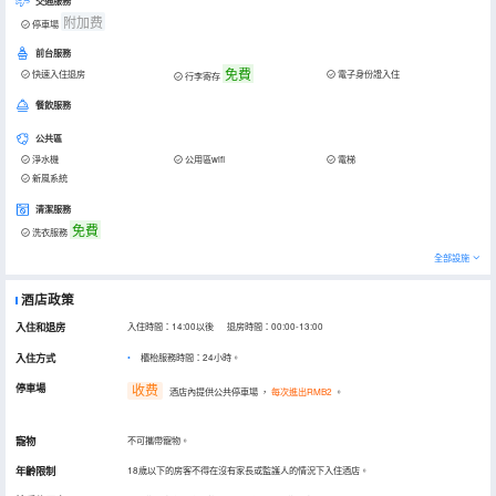
交通服務
附加费
停車場
前台服務
免費
快速入住退房
電子身份證入住
行李寄存
餐飲服務
公共區
淨水機
公用區wifi
電梯
新風系統
清潔服務
免費
洗衣服務
全部設施
酒店政策
入住和退房
入住時間：14:00以後 退房時間：00:00-13:00
入住方式
櫃枱服務時間：24小時。
停車場
收费
酒店內提供公共停車場
，
每次進出RMB2
。
寵物
不可攜帶寵物。
年齡限制
18歲以下的房客不得在沒有家長或監護人的情況下入住酒店。