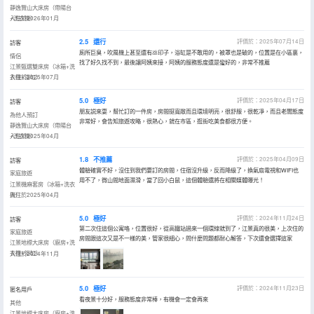
靜逸覽山大床房（帶陽台
+洗衣機）
入住於2026年01月
2.5
還行
評價於：2025年07月14日
訪客
廁所巨臭，吹風機上甚至還有💩印子，浴缸是不敢用的，被罩也是破的，位置是在小區裏，
情侶
找了好久找不到，最後讓阿姨來接，阿姨的服務態度還是蠻好的，非常不推薦
江景甄選雙床房（冰箱+洗
衣機+浴缸）
入住於2025年07月
5.0
極好
評價於：2025年04月17日
訪客
朋友説來耍，幫忙訂的一件房，房間挺寬敞而且環境明亮，很舒服，很乾凈，而且老闆態度
為他人預訂
非常好，會告知旅遊攻略，很熱心，就在市區，逛街吃美食都很方便。
靜逸覽山大床房（帶陽台
+洗衣機）
入住於2025年04月
1.8
不推薦
評價於：2025年04月09日
訪客
體驗確實不好，沒住到我們要訂的房間，住宿沒升級，反而降級了，換氣扇電視和WIFI也
家庭旅遊
用不了，微山間地面濕滑，當了回小白鼠，這個體驗還將在相關媒體曝光！
江景機麻套房（冰箱+洗衣
機）
入住於2025年04月
5.0
極好
評價於：2024年11月24日
訪客
第二次住這個公寓咯，位置很好，從高鐵站過來一個環線就到了，江景真的很美，上次住的
家庭旅遊
房間跟這次又是不一樣的美，管家很細心，問什麼問題都耐心解答，下次還會選擇這家
江景地標大床房（廚房+洗
衣機+浴缸）
入住於2024年11月
5.0
極好
評價於：2024年11月23日
匿名用戶
看夜景十分好，服務態度非常棒，有機會一定會再來
其他
江景地標大床房（廚房+洗