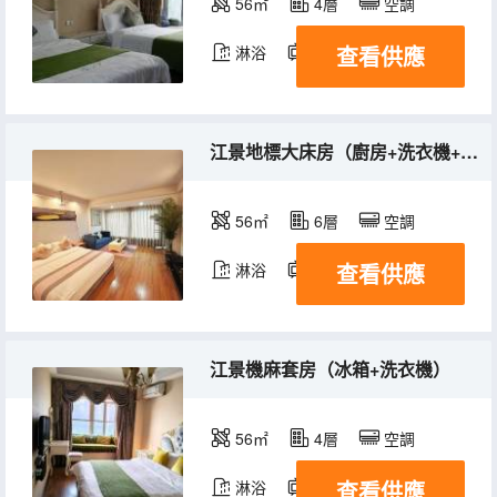
56㎡
4層
空調
查看供應
淋浴
電視機
冰箱
江景地標大床房（廚房+洗衣機+浴缸）
56㎡
6層
空調
查看供應
淋浴
電視機
冰箱
江景機麻套房（冰箱+洗衣機）
56㎡
4層
空調
查看供應
淋浴
電視機
冰箱