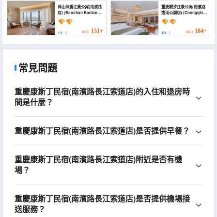
伴山伴瀾江景公寓(南濱路
重慶觀汐江景公寓(南濱路
店) (Banshan Banlan
煙雨公園店) (Chongqing
River View Apartment
Guanxi River view
(Nanbin Road))
Apartment (Nanbin
Road Yanyu Park))
151+
184+
HKD
HKD
4.8
/ 5
4.8
/ 5
常見問題
重慶康斯丁民宿(南濱路長江索道店)的入住和退房時
間是什麼？
重慶康斯丁民宿(南濱路長江索道店)是否提供早餐？
重慶康斯丁民宿(南濱路長江索道店)附近是否有機
場？
重慶康斯丁民宿(南濱路長江索道店)是否提供機場接
送服務？