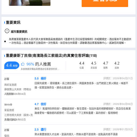
重要資訊
城市重要資訊
為貫徹落實重慶市人民代表大會常務委員會通過的《重慶市生活垃圾管理條例》的相關規定，酒店客房不主動提供
一次性用品；酒店餐廳不主動提供一次性餐具。如您有任何需要，請聯繫酒店賓客服務中心，感謝您的理解。
重慶康斯丁民宿(南濱路長江索道店)的真實住客評論(118)
4.4
4.5
4.7
4.2
96%
的人推薦
4.4
/5分
位置
清潔度
服務
設施
永安旅遊評價由真實酒店住客提供的評價。
5.0
極好
評價於：2026年04月21日
訪客
回家的感覺， 環境優美，長江就在窗外，周圍美食很多，出門就是江景火鍋店，味道不
與好友旅遊
錯。配套設施齊全，適合出差出遊。
靜逸覽山大床房（帶陽台
+洗衣機）
入住於2026年04月
4.7
很好
評價於：2026年04月06日
Xinlv🦋
來住！ 態度特別特別好，體驗感很好，衞生環境，包括外面的視野都很好，而且住在南濱
家庭旅遊
路會更有一種旅遊的感覺吧，可以感受一下江景和重慶，真的很好，看視頻吧
江景地標大床房（廚房+洗
衣機+浴缸）
入住於2026年02月
2.5
還行
評價於：2026年01月23日
訪客
熱水需要放很久才出來，是真的很久，然後水還不是很熱，這點真的很不滿意
情侶