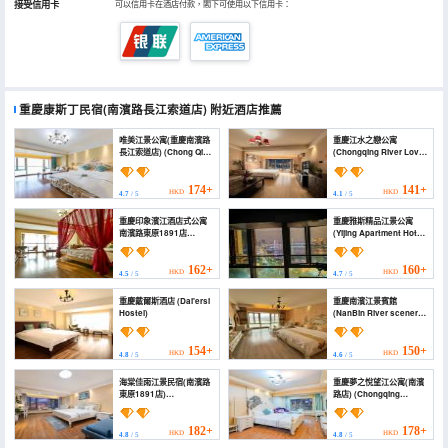
接受信用卡
可以信用卡在酒店付款，閣下可使用以下信用卡：
重慶康斯丁民宿(南濱路長江索道店)
附近酒店推薦
唯美江景公寓(重慶南濱路
重慶江水之戀公寓
長江索道店) (Chong Qing
(Chongqing River Love
Charming Riverside
Apartment)
Homestay)
174+
141+
HKD
HKD
4.7
/ 5
4.1
/ 5
重慶印象濱江酒店式公寓
重慶雅斯精品江景公寓
南濱路東原1891店
(Yijing Apartment Hotel
(Yinxiang Binjiang
Chongqing Nanbin
Apartment Hotel
Road)
(Chongqing Nanbin
162+
160+
HKD
HKD
4.5
/ 5
4.7
/ 5
Road Dongyuan 1891))
重慶戴爾斯酒店 (Dai'ersi
重慶南濱江景賓館
Hostel)
(NanBin River scenery
apartment hotel)
154+
150+
HKD
HKD
4.8
/ 5
4.6
/ 5
海棠佳雨江景民宿(南濱路
重慶夢之悅望江公寓(南濱
東原1891店)
路店) (Chongqing
(haitangjiayuhotel)
Mengzhiyue Wangjiang
Apartment - Nanbin
Road)
182+
178+
HKD
HKD
4.8
/ 5
4.8
/ 5