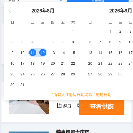
重新搜尋
2026年8月
2026年9月
江景一室一廳親子套房
日
一
二
三
四
五
六
日
一
二
三
四
1
1
2
3
80㎡
3層
空調
2
3
4
5
6
7
8
6
7
8
9
10
查看供應
淋浴
電視機
冰箱
9
10
11
12
13
14
15
13
14
15
16
17
16
17
18
19
20
21
22
20
21
22
23
24
伴江攬月大床房（城市夜景+冰箱+洗衣機）
23
24
25
26
27
28
29
27
28
29
30
30
31
45㎡
18層
空調
*所有入住退房日期均為目的地日期
查看供應
淋浴
電視機
冰箱
特惠精選大床房