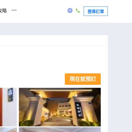
...
攻略
搜尋訂單
現在就預訂