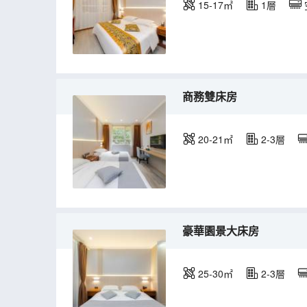
15-17㎡
1層
商務雙床房
20-21㎡
2-3層
豪華園景大床房
25-30㎡
2-3層