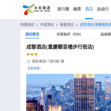
旅行團
機票
酒店
自由行
特價酒店
>
中國酒店
>
重慶酒店
>
成黎酒店(重慶觀音
酒店概览
住客點評（558）
設施簡
成黎酒店(重慶觀音橋步行街店)
建新東路17號2幢1樓
全部設施>