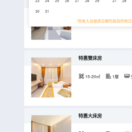
豪華園景雙床房
23
24
25
26
27
28
29
27
28
30
31
25-30㎡
2-3層
*所有入住退房日期均為目的地日
特惠雙床房
15-20㎡
1層
特惠大床房