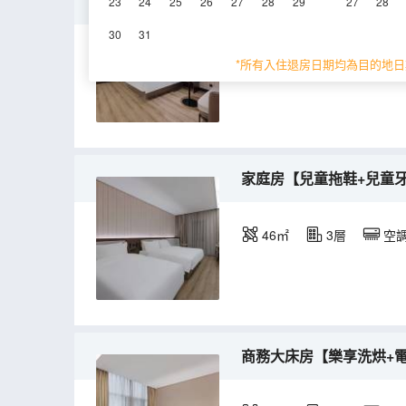
高級大床房【零壓記憶枕
23
24
25
26
27
28
29
27
28
30
31
26㎡
3層
空
*所有入住退房日期均為目的地日
家庭房【兒童拖鞋+兒童
46㎡
3層
空
商務大床房【樂享洗烘+