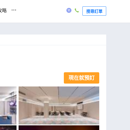
...
攻略
搜尋訂單
現在就預訂