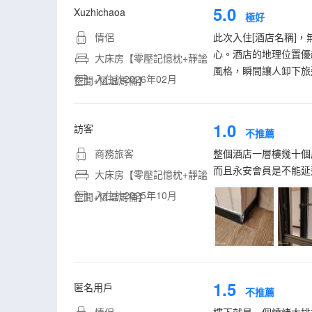
5.0
Xuzhichaoa
極好
情侶
此次入住[酒店名稱]
心。酒店的地理位置優
大床房【零壓記憶枕+靜謐
風格，瞬間讓人卸下旅
入住於2026年02月
空間+恆温馬桶】
1.0
訪客
不推薦
商務旅客
整個酒店一層樓幾十個
而且永安會員是不能延
大床房【零壓記憶枕+靜謐
入住於2025年10月
空間+恆温馬桶】
1.5
匿名用戶
不推薦