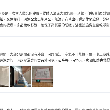
，無疑是一次令人難忘的體驗。從踏入酒店大堂的那一刻起，便被其優雅的
越，交通便利，周邊配套設施齊全，無論是商務出行還是休閑旅遊，都極
途的疲憊。床品柔軟舒適，確保了高質量的睡眠；浴室設施齊全且乾淨衞
房間，大部分房間都沒有外窗，可想而知，空氣不可能好，住一晚上我感
遲退房的，必須是漢庭的會員才可以，超時每小時25元，房間細節也做