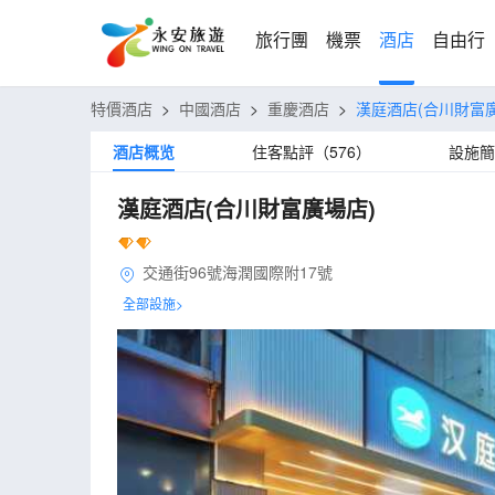
旅行團
機票
酒店
自由行
特價酒店
>
中國酒店
>
重慶酒店
>
漢庭酒店(合川財富
酒店概览
住客點評（576）
設施簡
漢庭酒店(合川財富廣場店)
交通街96號海潤國際附17號
全部設施>