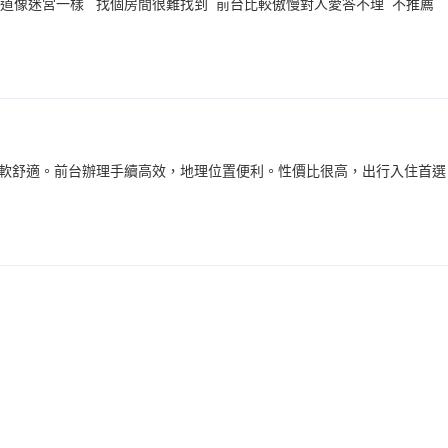
道像迷宮一樣 找個房間很難找到 前台比較傲慢對人愛答不理 不推薦
軟舒適。前台辦理手續高效，地理位置便利。性價比很高，出行入住首選