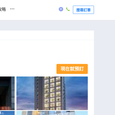
...
攻略
搜尋訂單
現在就預訂