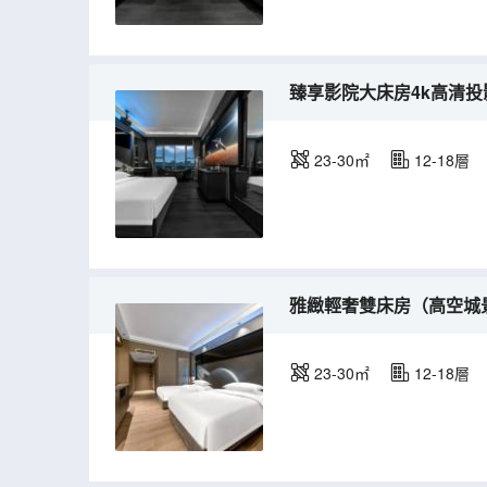
臻享影院大床房4k高清投
23-30㎡
12-18層
雅緻輕奢雙床房（高空城
23-30㎡
12-18層