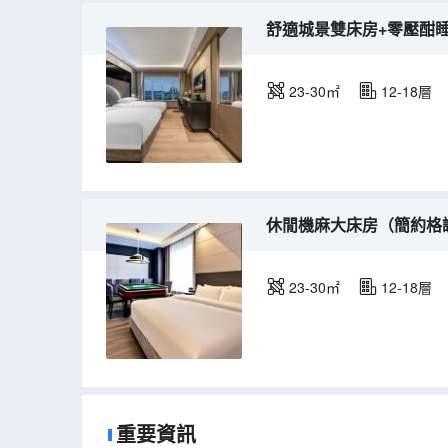
舒適城景雙床房+零壓酣
23-30㎡
12-18層
休閒機麻大床房（簡約格
23-30㎡
12-18層
重要資訊