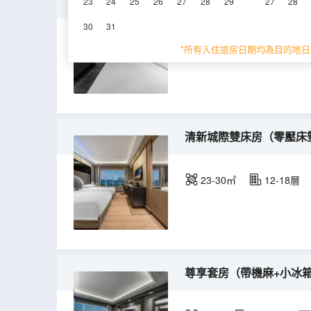
舒適城景大床房+零壓酣
23
24
25
26
27
28
29
27
28
30
31
23-30㎡
12-18層
*所有入住退房日期均為目的地日
清新城際雙床房（零壓床
23-30㎡
12-18層
尊享套房（帶機麻+小冰