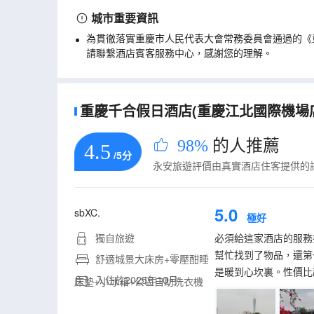
城市重要資訊
為貫徹落實重慶市人民代表大會常務委員會通過的《
請聯繫酒店賓客服務中心，感謝您的理解。
重慶千合假日酒店(重慶江北國際機場店)
98%
的人推薦
4.5
/5分
永安旅遊評價由真實酒店住客提供的
5.0
sbXC.
極好
獨自旅遊
必須給這家酒店的服務
幫忙找到了物品，還第
舒適城景大床房+零壓酣睡
是暖到心坎裏。性價比
入住於2025年10月
床墊+小冰箱+公區自助洗衣機