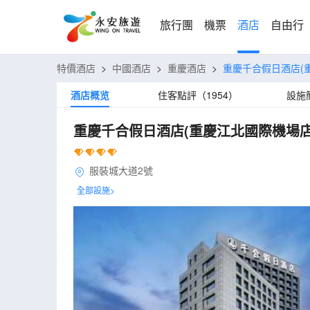
旅行團
機票
酒店
自由行
特價酒店
>
中國酒店
>
重慶酒店
>
重慶千合假日酒店(
酒店概览
住客點評（1954）
設施
重慶千合假日酒店(重慶江北國際機場店
服裝城大道2號
全部設施>