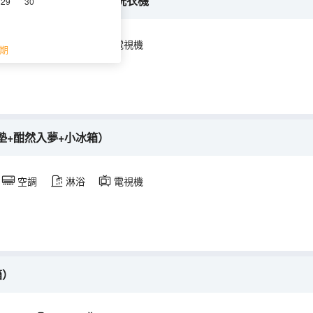
睡床墊+小冰箱+公區自助洗衣機
29
30
空調
淋浴
電視機
期
墊+酣然入夢+小冰箱）
空調
淋浴
電視機
箱）