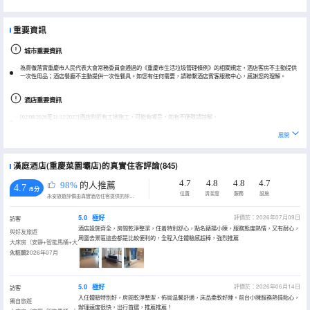
重要資訊
城市重要資訊
為貫徹落實重慶市人民代表大會常務委員會通過的《重慶市生活垃圾管理條例》的相關規定，酒店客房不主動提供
一次性用品；酒店餐廳不主動提供一次性餐具。如您有任何需要，請聯繫酒店賓客服務中心，感謝您的理解。
酒店重要資訊
[02/08/2026至31/12/2027]酒店附近有工地施工，可能有噪音，如有不便敬請諒解。
兒童入住必須提供身份證/戶口本/出生證明。
展開
漢庭酒店(重慶菜園壩店)的真實住客評論(845)
4.7
4.8
4.8
4.7
98%
的人推薦
4.7
/5分
位置
清潔度
服務
設施
永安旅遊評價由真實酒店住客提供的評價。
5.0
極好
評價於：2026年07月09日
訪客
酒店設施齊全，房間乾淨整潔，住着特別舒心，點名錶揚小陳，服務態度熱情，又有耐心，
與好友旅遊
周圍去景區這些都是比較便利的，全程入住體驗感超棒，強烈推薦
大床房（安靜+智能馬桶+大
化粧鏡）
入住於2026年07月
5.0
極好
評價於：2026年06月14日
訪客
入住體驗特別好，房間乾淨整潔，佈局温馨舒適，床品柔軟好睡。前台小陳服務熱情貼心，
獨自旅遊
辦理速度很快，出行首選，推薦推薦！