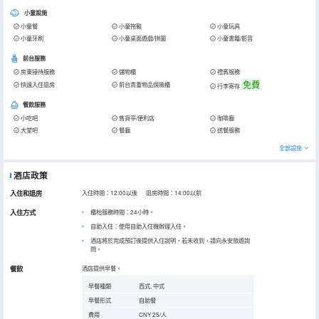
小童設施
小童餐
小童拖鞋
小童玩具
小童牙刷
小童桌面遊戲/拼圖
小童書籍/影音
前台服務
房東接待服務
儲物櫃
禮賓服務
免費
快速入住退房
前台貴重物品保險櫃
行李寄存
餐飲服務
小吃吧
售貨亭/便利店
咖啡廳
大堂吧
餐廳
送餐服務
全部設施
酒店政策
入住和退房
入住時間：12:00以後 退房時間：14:00以前
入住方式
櫃枱服務時間：24小時。
自助入住：使用自助入住機辦理入住。
酒店將於完成預訂後提供入住說明，若未收到，請向永安旅遊詢
問。
餐飲
酒店提供早餐。
早餐種類
西式, 中式
早餐形式
自助餐
費用
CNY 25/人