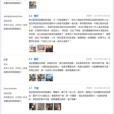
分離+金可兒床墊）
入住於2026年04月
5.0
極好
評價於：2026年04月08日
Jiaowojiuyuejiuhao
再次選擇菜園壩這家漢庭，又一次被温暖到了。前台小姐姐非常熱情且迅速為我辦好入住。
商務旅客
並及時告知我因為附近檢修半小時後可能要斷一會兒電，等停電的時候，手機已經快充滿
豪華大床房（空間大+無線
了，也是非常安心。 房間也是滿足我近洗衣房的需求，並且打掃衞生的工作人員非常認真
投屏+金可兒床墊）
入住於2026年04月
負責，打掃得非常乾淨，很是舒心。 特別是，忘記了時間，直到要離開的時候才想起來在
洗衣服，本以為衹能拎着濕衣服趕路了，結果到了洗衣房發現我的衣服已經烘乾過了，整整
齊齊，放在了乾衣簍裏！上手一摸代替濕冷的是温熱，誰懂啊這一刻救贖感。如果可以，想
要特別表揚一下這位工作人員，真的太感謝了！
5.0
極好
評價於：2026年03月21日
訪客
酒店整體超出預期，房間採光好、衞生做得很細緻，沒有異味和死角。隔音效果不錯，晚上
其他
休息很安靜。小賈態度温和有耐心，有需求響應及時。周邊交通便利，吃飯購物都很方便，
豪華大床房（空間大+無線
性價比很高，是一次很舒心的住宿體驗，值得推薦給大家。
投屏+金可兒床墊）
入住於2026年03月
3.7
不錯
評價於：2026年03月16日
Chenximeishi
酒店客房是和其他商鋪在一棟樓內。樓下有一些小吃，挺好的。機場出了坐地鐵來到這個酒
商務旅客
店，要步行20分鐘左右。重慶爬坡下坡，第一次體驗。 酒店房間面積很大。住着挺舒服
商務雙床房（記憶枕+乾濕
的。就是我們那天早晨，隔壁樓層在裝修，會打電鑽。
分離+金可兒床墊）
入住於2026年03月