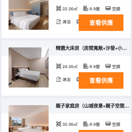
22-26㎡
8-9層
空調
查看供應
淋浴
電視機
精選大床房（房間寬敞+沙發+小圓桌）
24-26㎡
8-9層
空調
查看供應
淋浴
電視機
親子家庭房（山城夜景+親子空間+獨立空調）
32-36㎡
8-9層
空調