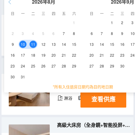
2026年8月
2026年9月
大床房（安靜+智能馬桶+大化粧鏡）
日
一
二
三
四
五
六
日
一
二
三
四
1
1
2
3
22-24㎡
8-9層
空調
2
3
4
5
6
7
8
6
7
8
9
10
查看供應
淋浴
電視機
9
10
11
12
13
14
15
13
14
15
16
17
16
17
18
19
20
21
22
20
21
22
23
24
商務雙床房（記憶枕+乾濕分離+金可兒床墊）
23
24
25
26
27
28
29
27
28
29
30
30
31
29-32㎡
8-9層
空調
*所有入住退房日期均為目的地日期
查看供應
淋浴
電視機
高級大床房（全身鏡+智能投屏+金可兒床墊）