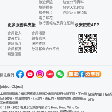
旅遊保險
航空公司資料
旅遊禮券
惡劣天氣通知
旅遊短片
簽證及入境須知
電子印花
旅行團報名及責任細則
更多服務與支援
永安旅遊APP
會員登入
會員活動
會員登記
顧客意見
會籍簡介
服務查詢
會員有賞
分銷夥伴合作平台
精選優惠
關注我們
[object Object]
本網頁所顯示之價格因應產品種類及出發日期而有所不同，不包括
站點地圖
私隱
|
任何稅項、燃油附加費、行政費、簽証費、服務費(旅行團適用)及
政策
其他應繳費用
© 1999 - 2026 香港永安旅遊有限公司 Hong Kong Wing On
Travel Service Limited. All Rights Reserved. 牌照號碼: 350074