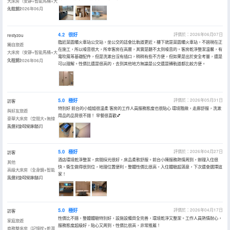
大床房（安靜+智能馬桶+大
化粧鏡）
入住於2026年06月
4.2
很好
評價於：2026年06月07日
restyzou
臨近菜園壩火車站公交站，坐公交的話會比軌道更近。樓下就是菜園壩火車站，不過現在正
獨自旅遊
在施工，所以噪音很大，所幸客房在高層，其實是聽不太到噪音的。客房乾淨整潔温馨，有
大床房（安靜+智能馬桶+大
電吹風等基礎配件，但是洗漱台沒有插口，稍稍有些不方便，但如果是出於安全考量，還是
化粧鏡）
入住於2026年06月
可以理解。性價比還是很高的，去到其他地方無論是公交還是轉軌道都比較方便。
5.0
極好
評價於：2026年05月31日
訪客
特別好 前台的小姐姐很温柔 客房的工作人員服務態度也很貼心 環境雅緻，走廊舒服，洗漱
與好友旅遊
用品的品質很不錯！ 早餐很喜歡💕
豪華大床房（空間大+無線
投屏+金可兒床墊）
入住於2026年05月
5.0
極好
評價於：2026年04月27日
訪客
酒店環境乾淨整潔，房間採光很好，床品柔軟舒服。前台小陳服務熱情周到，辦理入住很
其他
快。衞生做得很到位，地理位置便利，整體性價比很高，入住體驗超滿意，下次還會選擇這
高級大床房（全身鏡+智能
家！
投屏+金可兒床墊）
入住於2026年04月
5.0
極好
評價於：2026年04月17日
訪客
性價比不錯，整體體驗特別好，設施設備齊全完善，環境乾淨又整潔。工作人員熱情耐心，
家庭旅遊
服務態度超級好，貼心又周到，性價比很高，非常推薦！
商務雙床房（記憶枕+乾濕