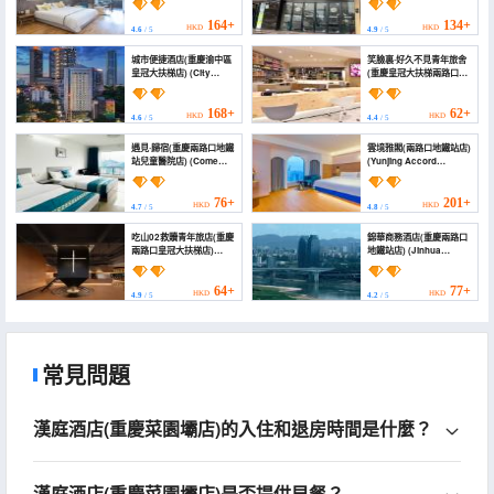
Qiansu·Qingpan Hotel
(Liziba & Lianglukou
164+
134+
HKD
HKD
4.6
/ 5
4.9
/ 5
Metro Station Branch))
城市便捷酒店(重慶渝中區
笑臉裏·好久不見青年旅舍
皇冠大扶梯店) (City
(重慶皇冠大扶梯兩路口地
Comfort Inn (Chongqing
鐵站店) (Smiley's Long
Huangguan Escalator))
Time No See Hostel
(Chongqing Crown
168+
62+
HKD
HKD
4.6
/ 5
4.4
/ 5
Grand Escalator
Lianglukou Metro
遇見·歸宿(重慶兩路口地鐵
雲境雅閣(兩路口地鐵站店)
Station Branch）)
站兒童醫院店) (Come
(Yunjing Accord
across·home（Two
(Lianglukou Subway
intersection subway
Station))
station children's
76+
201+
HKD
HKD
4.7
/ 5
4.8
/ 5
hospital store）)
吃山02救贖青年旅店(重慶
錦華商務酒店(重慶兩路口
兩路口皇冠大扶梯店)
地鐵站店) (Jinhua
(Yummyhill hostel)
Business Hotel)
64+
77+
HKD
HKD
4.9
/ 5
4.2
/ 5
常見問題
漢庭酒店(重慶菜園壩店)的入住和退房時間是什麼？
漢庭酒店(重慶菜園壩店)是否提供早餐？