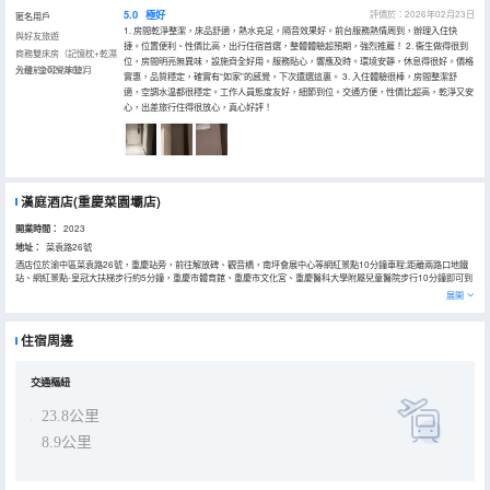
5.0
極好
評價於：2026年02月23日
匿名用戶
1. 房間乾淨整潔，床品舒適，熱水充足，隔音效果好。前台服務熱情周到，辦理入住快
與好友旅遊
捷。位置便利、性價比高，出行住宿首選，整體體驗超預期，強烈推薦！ 2. 衞生做得很到
商務雙床房（記憶枕+乾濕
位，房間明亮無異味，設施齊全好用。服務貼心，響應及時。環境安靜，休息得很好。價格
分離+金可兒床墊）
入住於2026年02月
實惠，品質穩定，確實有“如家”的感覺，下次還選這裏。 3. 入住體驗很棒，房間整潔舒
適，空調水温都很穩定。工作人員態度友好，細節到位。交通方便，性價比超高，乾淨又安
心，出差旅行住得很放心，真心好評！
漢庭酒店(重慶菜園壩店)
開業時間：
2023
地址：
菜袁路26號
酒店位於渝中區菜袁路26號，重慶站旁，前往解放碑、觀音橋，南坪會展中心等網紅景點10分鐘車程;距離兩路口地鐵
站、網紅景點-皇冠大扶梯步行約5分鐘，重慶市體育館、重慶市文化宮、重慶醫科大學附屬兒童醫院步行10分鐘即可到
達;距離網紅景點-李子壩輕軌穿樓、鵝嶺二廠車行10分鐘即可到達;距離重慶市政府大樓、重慶人民大禮堂、三峽博物館
展開
車行15分鐘內即可到達。酒店客房明亮，免費wifi全覆蓋，全新升級、嶄新力作，以低飽和的舒適配色及柔美利落的線
條，詮釋“實用主義”的美學理念，智能高科技設備，打造30s入住、機器人送物、24hr洗衣、圖書借閲等6大自助體驗。
攤點式早餐呈現國民本味，明檔麪點暖心暖胃;客用品、傢俱舒適度再升級，符合人體工學的同時注入環保、科技理念，
住宿周邊
為客人帶來“住得起的好品質、看得到的好設計”。是您商務、旅遊的理想選擇。
交通樞紐
23.8公里
8.9公里