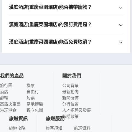
漢庭酒店(重慶菜園壩店)能否攜帶寵物？
漢庭酒店(重慶菜園壩店)的預訂費用是？
漢庭酒店(重慶菜園壩店)能否免費取消？
我們的產品
關於我們
旅行團
機票
公司背景
酒店
自由行
最新動向
郵輪
船票
新聞發佈
高鐵火車票
當地體驗
分行位置
港玩港食
獨立包團
人才招聘及發展
私隱政策
旅遊資訊
旅遊服務
旅遊攻略
旅客須知
航班資料