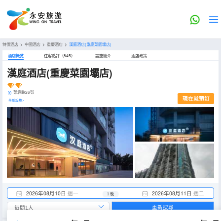
特價酒店
>
中國酒店
>
重慶酒店
>
漢庭酒店(重慶菜園壩店)
酒店概览
住客點評（845）
設施簡介
酒店政策
漢庭酒店(重慶菜園壩店)
菜袁路26號
現在就預訂
全部設施>
2026年08月10日
週一
2026年08月11日
週二
1 晚
重新搜尋