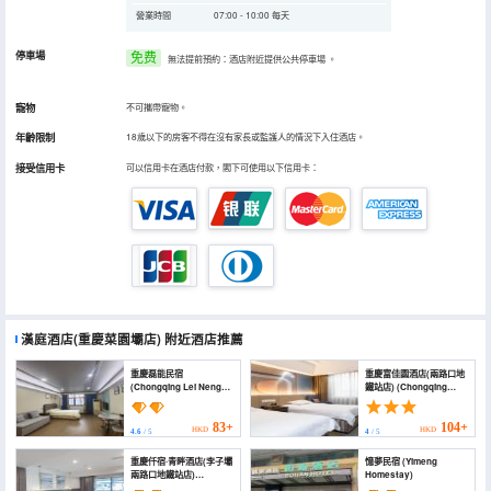
營業時間
07:00 - 10:00 每天
停車場
免费
無法提前預約：酒店附近提供公共停車場
。
寵物
不可攜帶寵物。
年齡限制
18歲以下的房客不得在沒有家長或監護人的情況下入住酒店。
接受信用卡
可以信用卡在酒店付款，閣下可使用以下信用卡：
漢庭酒店(重慶菜園壩店)
附近酒店推薦
重慶磊能民宿
重慶富佳園酒店(兩路口地
(Chongqing Lei Neng
鐵站店) (Chongqing
B&B)
Fujiayuan Hotel
(Lianglukou Subway
Station))
83+
104+
HKD
HKD
4.6
/ 5
4
/ 5
重慶仟宿·青畔酒店(李子壩
憶夢民宿 (Yimeng
兩路口地鐵站店)
Homestay)
(Chongqing