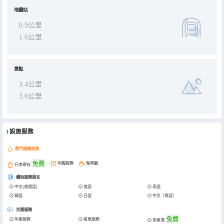
地鐵站
0.9公里
1.6公里
景點
3.4公里
3.6公里
設施服務
熱門服務設施
免費
叫醒服務
咖啡廳
行李寄存
櫃枱服務語言
中文(普通話)
英語
泰語
韓語
日語
中文（粵語）
交通服務
免費
叫車服務
租車服務
停車場