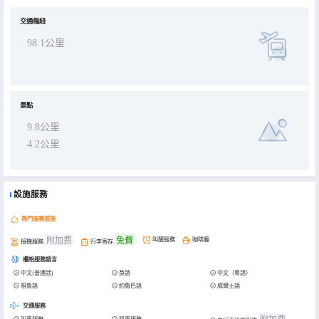
交通樞紐
98.1公里
景點
9.8公里
4.2公里
設施服務
熱門服務設施
附加费
免費
叫醒服務
咖啡廳
接機服務
行李寄存
櫃枱服務語言
中文(普通話)
英語
中文（粵語）
祖魯語
約魯巴語
威爾士語
交通服務
附加费
叫車服務
租車服務