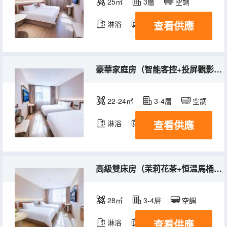
25㎡
3層
空調
查看供應
淋浴
電視機
豪華家庭房（智能客控+投屏觀影+喜臨門床墊）
22-24㎡
3-4層
空調
查看供應
淋浴
電視機
高級雙床房（茉莉花茶+恒温馬桶+舒適沙發）
28㎡
3-4層
空調
查看供應
淋浴
電視機