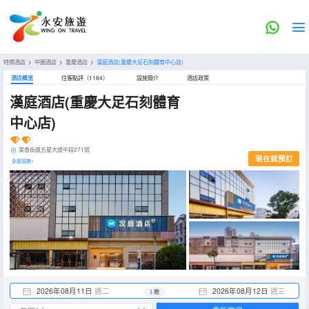
特價酒店
>
中國酒店
>
重慶酒店
>
漢庭酒店(重慶大足石刻體育中心店)
酒店概览
住客點評（1184）
設施簡介
酒店政策
漢庭酒店(重慶大足石刻體育
中心店)
棠香街道五星大道中段271號
現在就預訂
全部設施>
2026年08月11日
週二
2026年08月12日
週三
1 晚