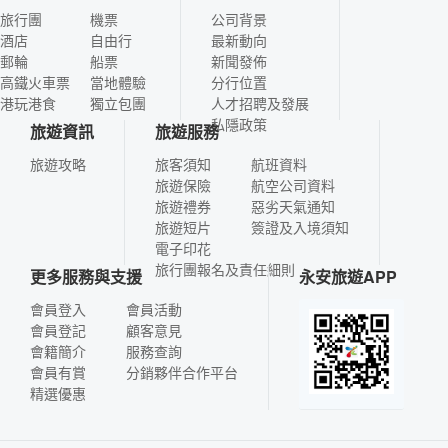
旅行團
機票
公司背景
酒店
自由行
最新動向
郵輪
船票
新聞發佈
高鐵火車票
當地體驗
分行位置
港玩港食
獨立包團
人才招聘及發展
私隱政策
旅遊資訊
旅遊服務
旅遊攻略
旅客須知
航班資料
旅遊保險
航空公司資料
旅遊禮券
惡劣天氣通知
旅遊短片
簽證及入境須知
電子印花
旅行團報名及責任細則
更多服務與支援
永安旅遊APP
會員登入
會員活動
會員登記
顧客意見
會籍簡介
服務查詢
會員有賞
分銷夥伴合作平台
精選優惠