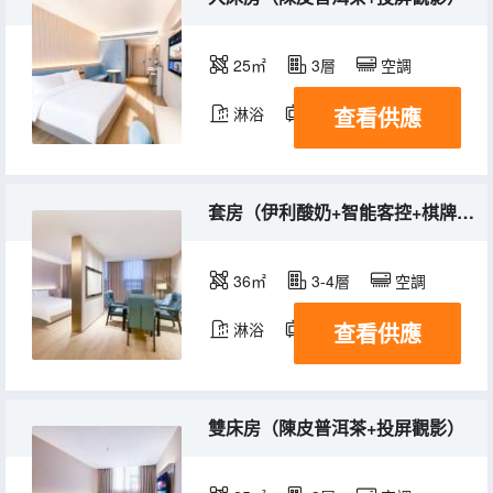
25㎡
3層
空調
查看供應
淋浴
電視機
套房（伊利酸奶+智能客控+棋牌休閒）
36㎡
3-4層
空調
查看供應
淋浴
電視機
雙床房（陳皮普洱茶+投屏觀影）