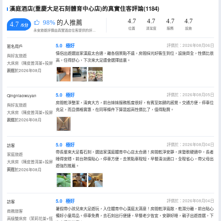
漢庭酒店(重慶大足石刻體育中心店)的真實住客評論(1184)
4.7
4.7
4.7
4.7
98%
的人推薦
4.7
/5分
位置
清潔度
服務
設施
永安旅遊評價由真實酒店住客提供的評價。
5.0
極好
評價於：2026年08月06日
匿名用戶
情侶出遊選這家漢庭太合適，離各個景點不遠，房間採光好衞生到位，設施齊全，性價比很
與好友旅遊
高，住得舒心，下次來大足還會選擇這裏。
大床房（陳皮普洱茶+投屏
觀影）
入住於2026年08月
5.0
極好
評價於：2026年08月05日
Qingniaowuyan
房間乾淨整潔，清爽大方，前台妹妹服務態度很好，有賓至如歸的感覺。交通方便，停車位
與好友旅遊
充足，而且價格實惠，在同等條件下算是超高性價比了，值得點贊。
大床房（陳皮普洱茶+投屏
觀影）
入住於2026年08月
5.0
極好
評價於：2026年08月04日
訪客
帶長輩來大足看石刻，選這家漢庭體育中心店太合適！房間乾淨安靜，床墊軟硬適中，長者
家庭旅遊
睡得安穩。前台熱情貼心，停車方便，去景點車程短，早餐清淡適口，全程省心，帶父母出
大床房（陳皮普洱茶+投屏
遊強烈推薦。
觀影）
入住於2026年08月
5.0
極好
評價於：2026年08月04日
訪客
暑假帶小孩兒來大足遊玩，入住體育中心漢庭太滿意！房間乾淨寬敞，乾濕分離，前台貼心
商務旅客
備好小童用品。停車免費，去石刻出行便捷，早餐老少皆宜，安靜好睡，親子出遊首選，下
高級雙床房（茉莉花茶+恆