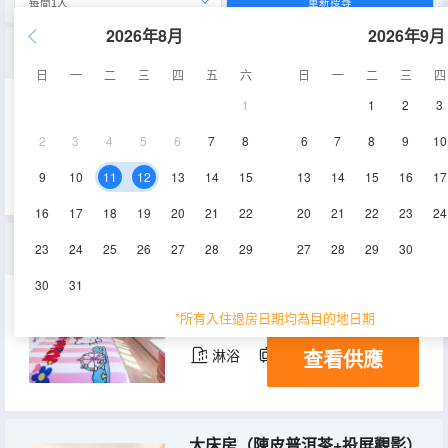
重新搜尋
2026年8月
2026年9月
機麻房
日
一
二
三
四
五
六
日
一
二
三
四
1
1
2
3
25㎡
3層
空調
2
3
4
5
6
7
8
6
7
8
9
10
查看供應
淋浴
電視機
9
10
11
12
13
14
15
13
14
15
16
17
16
17
18
19
20
21
22
20
21
22
23
24
豪華主題房（安靜優選+兒童洗護套裝）
23
24
25
26
27
28
29
27
28
29
30
30
31
22-28㎡
3-4層
空調
*所有入住退房日期均為目的地日期
查看供應
淋浴
電視機
大床房（陳皮普洱茶+投屏觀影）