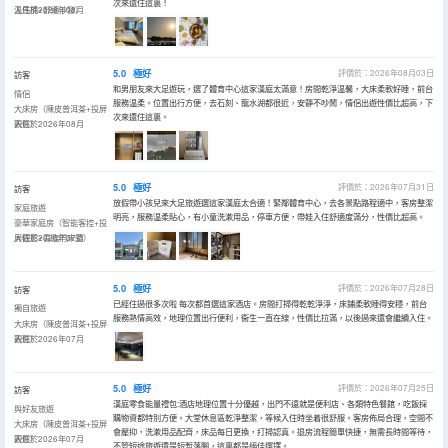
次來還住這裏！
温馬桶+舒適沙發）
入住於2026年08月
5.0
極好
評價於：2026年08月03日
訪客
和男朋友來大足遊玩，選了體育中心這家漢庭太滿意！房間乾淨温馨，大床柔軟好睡，前台
情侶
服務温柔。位置出行方便，去石刻、龍水湖都很近，安靜不吵鬧，情侶出遊性價比超高，下
大床房（陳皮普洱茶+投屏
次來還住這裏。
觀影）
入住於2026年08月
5.0
極好
評價於：2026年07月31日
訪客
放假帶小孩兒來大足旅遊選這家漢庭太合適！緊鄰體育中心，去各景點路程適中，客房整潔
家庭旅遊
明亮，服務温柔貼心，有小童洗漱用品，停車方便，帶娃入住舒適度滿分，性價比超高。
豪華家庭房（智能客控+投
屏觀影+喜臨門床墊）
入住於2026年07月
5.0
極好
評價於：2026年07月28日
訪客
已經住過很多次啦 每次都首選這家酒店。房間打掃得乾乾淨淨，床鋪柔軟睡得安穩，前台
獨自旅遊
服務熱情高效，地理位置出行便利，衞生一直在線，性價比拉滿，以後過來還會繼續入住。
大床房（陳皮普洱茶+投屏
觀影）
入住於2026年07月
5.0
極好
評價於：2026年07月25日
訪客
漢庭零食能量禮包:酒店地理位置十分優越，出門不遠就是便利店、各類特色餐館，吃飯採
與好友旅遊
購物資都特別方便。大堂休息區乾淨整潔，等候入住時坐着很舒服。客房佈局合理，空間不
大床房（陳皮普洱茶+投屏
會壓抑，洗漱用品配齊，床品每日更換，打掃認真。退房流程簡單快捷，無需長時間等待，
觀影）
入住於2026年07月
不管短途旅遊還是短暫落腳，這裏都是絕佳選擇。