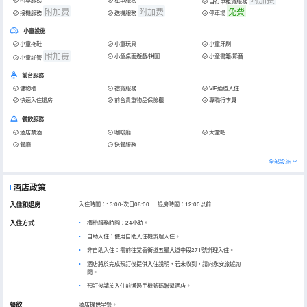
自行車租賃服務
附加费
附加费
免費
接機服務
送機服務
停車場
小童設施
小童拖鞋
小童玩具
小童牙刷
附加费
小童桌面遊戲/拼圖
小童書籍/影音
小童託管
前台服務
儲物櫃
禮賓服務
VIP通道入住
快速入住退房
前台貴重物品保險櫃
專職行李員
餐飲服務
酒店禁酒
咖啡廳
大堂吧
餐廳
送餐服務
全部設施
酒店政策
入住和退房
入住時間：13:00-次日06:00 退房時間：12:00以前
入住方式
櫃枱服務時間：24小時。
自助入住：使用自助入住機辦理入住。
非自助入住：需前往棠香街道五星大道中段271號辦理入住。
酒店將於完成預訂後提供入住說明，若未收到，請向永安旅遊詢
問。
預訂後請於入住前通過手機號碼聯繫酒店。
餐飲
酒店提供早餐。