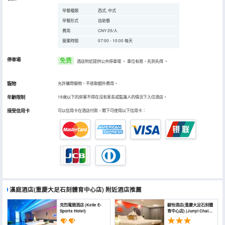
早餐種類
西式, 中式
早餐形式
自助餐
費用
CNY 25/人
營業時間
07:00 - 10:00 每天
停車場
免费
酒店附近提供公共停車場
。
車位有限，先到先得
。
寵物
允許攜帶寵物，不收取額外費用。
年齡限制
18歲以下的房客不得在沒有家長或監護人的情況下入住酒店。
接受信用卡
可以信用卡在酒店付款，閣下可使用以下信用卡：
漢庭酒店(重慶大足石刻體育中心店)
附近酒店推薦
克烈電競酒店 (Kelie E-
駿怡酒店(重慶大足石刻體
Sports Hotel)
育中心店) (Junyi Chain
Dazu Rock Carvings
Sports Center Hotel)