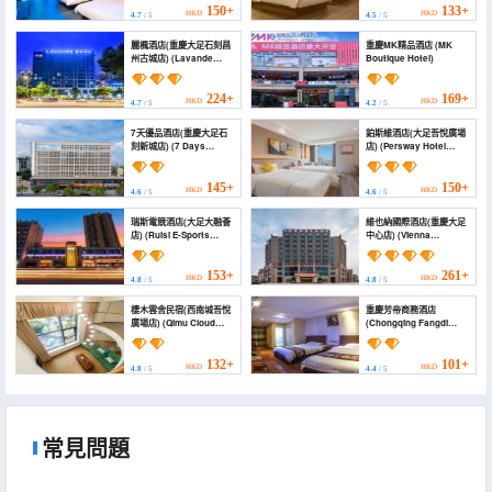
150+
133+
HKD
HKD
4.7
/ 5
4.5
/ 5
麗楓酒店(重慶大足石刻昌
重慶MK精品酒店 (MK
州古城店) (Lavande
Boutique Hotel)
Hotel (Dazu stone
Carving changzhou
gucheng))
224+
169+
HKD
HKD
4.7
/ 5
4.2
/ 5
7天優品酒店(重慶大足石
鉑斯維酒店(大足吾悅廣場
刻新城店) (7 Days
店) (Persway Hotel
Premium Hotel
(Dazu Wuyue Plaza
(Chongqing Dazu Stone
Store))
Carving New Town))
145+
150+
HKD
HKD
4.6
/ 5
4.6
/ 5
瑞斯電競酒店(大足大融薈
維也納國際酒店(重慶大足
店) (Ruisi E-Sports
中心店) (Vienna
Hotel (Dazu
International Hotel
Daronghui))
(Chongqing Dazu
Center))
153+
261+
HKD
HKD
4.8
/ 5
4.8
/ 5
棲木雲舍民宿(西南城吾悅
重慶芳帝商務酒店
廣場店) (Qimu Cloud
(Chongqing Fangdi
Lodge)
Business Hotel)
132+
101+
HKD
HKD
4.8
/ 5
4.4
/ 5
常見問題