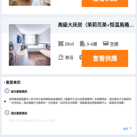
高級大床房（茉莉花茶+恒温馬桶+舒適沙發）
28㎡
3-4層
空調
查看供應
淋浴
電視機
重要資訊
城市重要資訊
為貫徹落實重慶市人民代表大會常務委員會通過的《重慶市生活垃圾管理條例》的相關規定，酒店客房不主動提供
一次性用品；酒店餐廳不主動提供一次性餐具。如您有任何需要，請聯繫酒店賓客服務中心，感謝您的理解。
酒店重要資訊
兒童入住必須提供身份證/戶口本/出生證明。
實際入住人與預訂時信息需保持一致。
展開