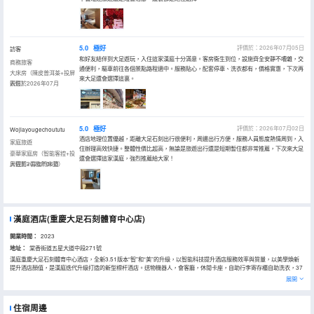
5.0
極好
評價於：2026年07月05日
訪客
和好友結伴到大足遊玩，入住這家漢庭十分滿意。客房衞生到位，設施齊全安靜不嘈雜，交
商務旅客
通便利，驅車前往各個景點路程適中。服務貼心，配套停車、洗衣都有，價格實惠，下次再
大床房（陳皮普洱茶+投屏
來大足還會選擇這裏。
觀影）
入住於2026年07月
5.0
極好
評價於：2026年07月02日
Wojiayougechoututu
酒店地理位置優越，距離大足石刻出行很便利，周邊出行方便，服務人員態度熱情周到，入
家庭旅遊
住辦理高效快捷。整體性價比超高，無論是旅遊出行還是短期暫住都非常推薦，下次來大足
豪華家庭房（智能客控+投
還會選擇這家漢庭，強烈推薦給大家！
屏觀影+喜臨門床墊）
入住於2026年06月
漢庭酒店(重慶大足石刻體育中心店)
開業時間：
2023
地址：
棠香街道五星大道中段271號
漢庭重慶大足石刻體育中心酒店，全新3.51版本“智”和“美”的升級，以智能科技提升酒店服務效率與質量，以美學煥新
提升酒店顏值，是漢庭迭代升級打造的新型標杆酒店。送物機器人，會客廳，休閒卡座，自助行李寄存櫃自助洗衣，37
種營養早餐,滿足您辦公會客等多元化需求，一站式服務讓你的差旅之行記憶滿滿。讓人眼睛一亮，全新升級.嶄新力作，
展開
以低飽和的舒適配色及柔美利落的線條，詮釋“實用主義”的美學理念，智能高科技設備，打造30s入住、機器人送物、
24hl洗衣、圖書借閲等6大自助體驗，高額高效。攤點式早餐呈現國民本味，明檔麪點暖心暖胃;客用品、傢俱舒適度再
升級，符合人體工學的同時注入環保、科技理念，為客人帶來“住得起的好品質、看得到的好設計。
住宿周邊