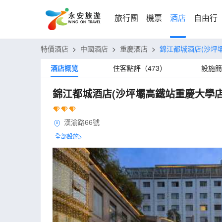
旅行團
機票
酒店
自由行
特價酒店
>
中國酒店
>
重慶酒店
>
錦江都城酒店(沙坪
酒店概览
住客點評（473）
設施簡
錦江都城酒店(沙坪壩高鐵站重慶大學店
漢渝路66號
全部設施>