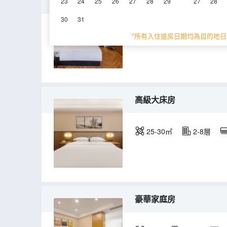
標準大床房
23
24
25
26
27
28
29
27
28
30
31
20-25㎡
空調
*所有入住退房日期均為目的地日
高級大床房
25-30㎡
2-8層
豪華家庭房