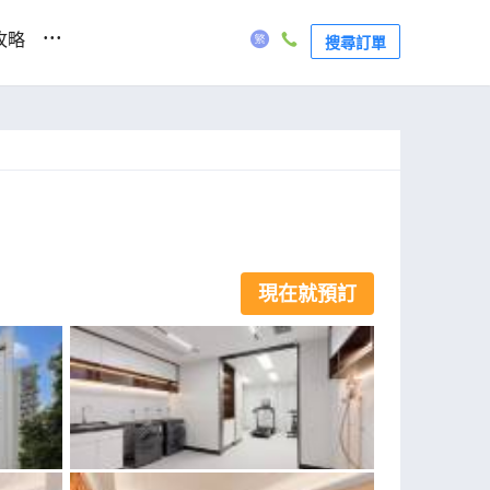
...
攻略
搜尋訂單
現在就預訂