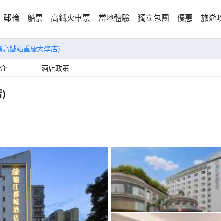
郵輪
船票
高鐵火車票
當地體驗
獨立包團
優惠
旅遊
壩高鐵站重慶大學店)
介
酒店政策
)