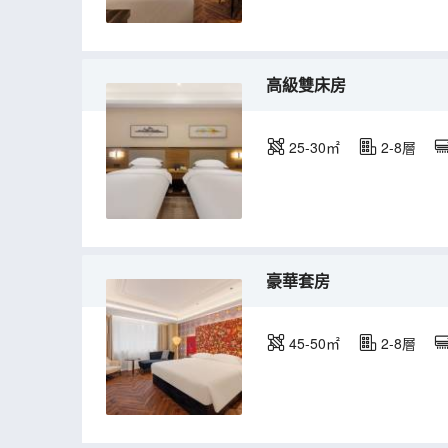
高級雙床房
25-30㎡
2-8層
豪華套房
45-50㎡
2-8層