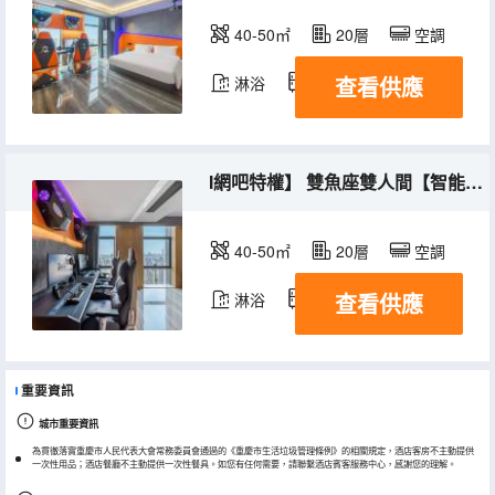
40-50㎡
20層
空調
查看供應
淋浴
冰箱
I網吧特權】 雙魚座雙人間【智能客控+投影儀+公區自助洗衣機+網吧特權】
40-50㎡
20層
空調
查看供應
淋浴
冰箱
重要資訊
城市重要資訊
為貫徹落實重慶市人民代表大會常務委員會通過的《重慶市生活垃圾管理條例》的相關規定，酒店客房不主動提供
一次性用品；酒店餐廳不主動提供一次性餐具。如您有任何需要，請聯繫酒店賓客服務中心，感謝您的理解。