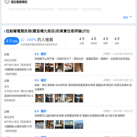
酒店重要資訊
客房如用於婚慶/派對/聚會/商業拍攝等用途，詳情可提前諮詢酒店，多有不便敬請諒解。
展開
拉鉑爾電競民宿(觀音橋九街店)的真實住客評論(272)
4.9
4.8
4.9
4.9
100%
的人推薦
4.9
/5分
位置
清潔度
服務
設施
永安旅遊評價由真實酒店住客提供的評價。
5.0
極好
評價於：2026年04月06日
訪客
房間還可以很不錯，住過好多次了，環境也好，電腦配置高，服務好，出差都住這家酒店
與好友旅遊
射手座大床房【智能客控
+投影儀+公區自助洗衣機
入住於2026年04月
+網吧特權】
5.0
極好
評價於：2026年02月01日
訪客
設施：很好 都很新 採光特別好 落地窗玻璃看風景非常棒 電腦絲滑 隔音好 房間沒有異味 前
其他
台服務好
白羊座大床房【萬兆光纜桌
面||RTX4060||網吧特權||全
入住於2026年01月
智能客控】
5.0
極好
評價於：2025年11月12日
訪客
房間還可以蠻舒服的床很軟 房間還是很乾凈 電腦玩兒遊戲很流暢 出行很方便 服務好
獨自旅遊
射手座大床房【智能客控
+投影儀+公區自助洗衣機
入住於2025年11月
+網吧特權】