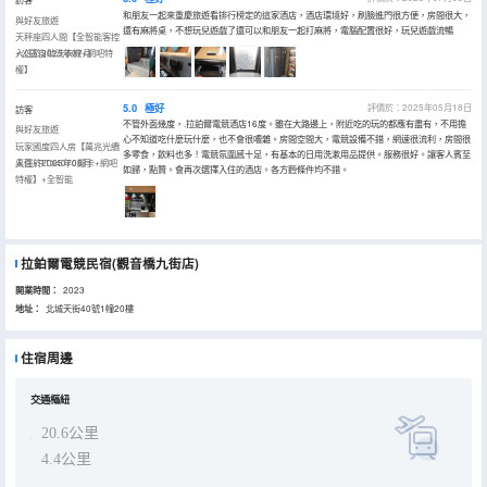
和朋友一起來重慶旅遊看排行榜定的這家酒店，酒店環境好，刷臉進門很方便，房間很大，
與好友旅遊
還有麻將桌，不想玩兒遊戲了還可以和朋友一起打麻將，電腦配置很好，玩兒遊戲流暢
天秤座四人間【全智能客控
+公區自助洗衣機+網吧特
入住於2025年07月
權】
5.0
極好
評價於：2025年05月18日
訪客
不管外面幾度，.拉鉑爾電競酒店16度。雖在大路邊上，附近吃的玩的都應有盡有，不用擔
與好友旅遊
心不知道吃什麼玩什麼，也不會很嘈雜。房間空間大，電競設備不錯，網速很流利，房間很
玩家國度四人房【萬兆光纜
多零食，飲料也多！電競氛圍感十足，有基本的日用洗漱用品提供。服務很好。讓客人賓至
桌面+RTX4070顯卡+網吧
入住於2025年05月
如歸，點贊。會再次選擇入住的酒店。各方麪條件均不錯。
特權】+全智能
拉鉑爾電競民宿(觀音橋九街店)
開業時間：
2023
地址：
北城天街40號1幢20樓
住宿周邊
交通樞紐
20.6公里
4.4公里