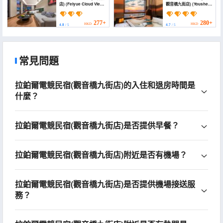
店) (Feiyue Cloud View
觀音橋九街店) (Youshe S
Sky Hotel)
High-altitude Panorama
Hotel (Chongqing
Guanyinqiao 9th
277+
280+
HKD
HKD
4.8
/ 5
4.7
/ 5
Street))
常見問題
拉鉑爾電競民宿(觀音橋九街店)的入住和退房時間是
什麼？
拉鉑爾電競民宿(觀音橋九街店)是否提供早餐？
拉鉑爾電競民宿(觀音橋九街店)附近是否有機場？
拉鉑爾電競民宿(觀音橋九街店)是否提供機場接送服
務？