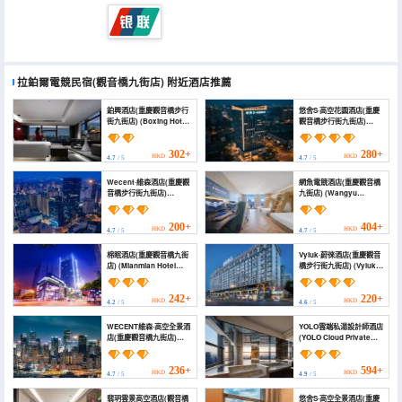
拉鉑爾電競民宿(觀音橋九街店)
附近酒店推薦
鉑興酒店(重慶觀音橋步行
悠舍S·高空花園酒店(重慶
街九街店) (Boxing Hotel
觀音橋步行街九街店)
(Jiujie Branch,
(Youshe S · High
Guanyinqiao
Altitude Garden Hotel
Pedestrian Street,
(Chongqing
302+
280+
HKD
HKD
4.7
/ 5
4.7
/ 5
Chongqing))
Guanyinqiao
Pedestrian Street Jiujie
Wecent·維森酒店(重慶觀
網魚電競酒店(重慶觀音橋
Branch))
音橋步行街九街店)
九街店) (Wangyu
(Weisen Hotel
Esports Hotel
(Chongqing ))
(Chongqing
Guanyinqiao 9th
200+
404+
HKD
HKD
4.7
/ 5
4.7
/ 5
Street))
棉眠酒店(重慶觀音橋九街
Vyluk·蔚徠酒店(重慶觀音
店) (Mianmian Hotel
橋步行街九街店) (Vyluk
(Chongqing
Hotel ((Chongqing
Guanyinqiao 9 Street))
Guanyinqiao
Pedestrian Street Jiujie
242+
220+
HKD
HKD
4.2
/ 5
4.6
/ 5
Branch))
WECENT維森·高空全景酒
YOLO雲端私湯設計師酒店
店(重慶觀音橋九街店)
(YOLO Cloud Private
(Wecent Vision Sky-
Hot Spring Design
view Panoramic Hotel
Hotel)
(Chongqing
236+
594+
HKD
HKD
4.7
/ 5
4.9
/ 5
Guanyinqiao Jiujie
Branch))
翡玥雲景高空酒店(觀音橋
悠舍S·高空全景酒店(重慶