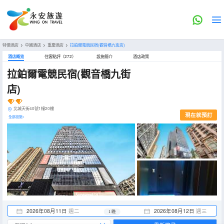
特價酒店
>
中國酒店
>
重慶酒店
>
拉鉑爾電競民宿(觀音橋九街店)
酒店概览
住客點評（272）
設施簡介
酒店政策
拉鉑爾電競民宿(觀音橋九街
店)
北城天街40號1幢20樓
現在就預訂
全部設施>
2026年08月11日
週二
2026年08月12日
週三
1 晚