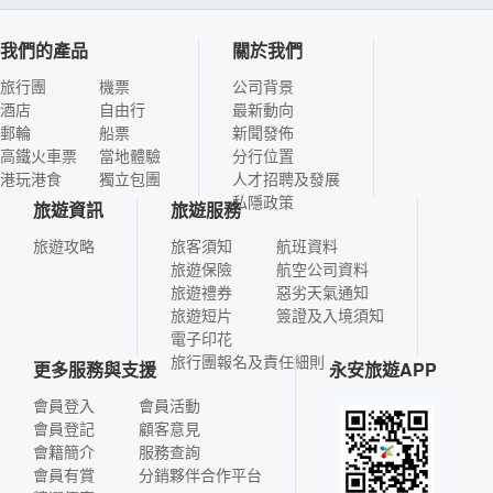
我們的產品
關於我們
旅行團
機票
公司背景
酒店
自由行
最新動向
郵輪
船票
新聞發佈
高鐵火車票
當地體驗
分行位置
港玩港食
獨立包團
人才招聘及發展
私隱政策
旅遊資訊
旅遊服務
旅遊攻略
旅客須知
航班資料
旅遊保險
航空公司資料
旅遊禮券
惡劣天氣通知
旅遊短片
簽證及入境須知
電子印花
旅行團報名及責任細則
更多服務與支援
永安旅遊APP
會員登入
會員活動
會員登記
顧客意見
會籍簡介
服務查詢
會員有賞
分銷夥伴合作平台