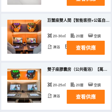
巨蟹座雙人間【智能客控+公區自助洗衣機+網吧特權】
20-30㎡
20層
空調
查看供應
淋浴
冰箱
雙子座膠囊房（公共衞浴）【萬兆光纜桌面+RTX4060顯卡+全智能+網吧特權】
20-25㎡
20層
空調
查看供應
淋浴