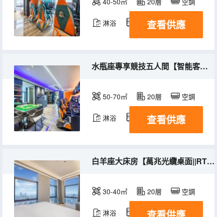
40-50㎡
20層
空調
查看供應
淋浴
冰箱
水瓶座專享競技五人間【智能客控+公區自助洗衣機+網吧特權】
50-70㎡
20層
空調
查看供應
淋浴
冰箱
白羊座大床房【萬兆光纜桌面||RTX4060||網吧特權||全智能客控】
30-40㎡
20層
空調
查看供應
淋浴
冰箱