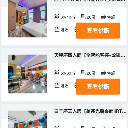
30-40㎡
20層
空調
查看供應
淋浴
冰箱
天秤座四人間【全智能客控+公區自助洗衣機+網吧特權】
50-60㎡
20層
空調
查看供應
淋浴
冰箱
白羊座三人房【萬兆光纜桌面IIRTX4060顯卡II全智能II網吧特權】