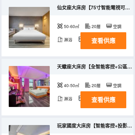
仙女座大床房【75寸智能電視可投屏||萬兆光纜桌面||RTX4060||全智能客控系統||網吧特權】
50-60㎡
20層
空調
查看供應
淋浴
冰箱
天蠍座大床房【全智能客控+公區自助洗衣機+網吧特權】
40-50㎡
20層
空調
查看供應
淋浴
冰箱
玩家國度大床房【智能客控+投影儀+公區自助洗衣機+特權】