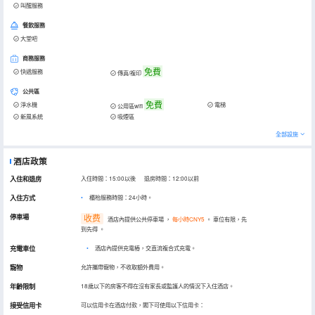
叫醒服務
餐飲服務
大堂吧
商務服務
免費
快遞服務
傳真/複印
公共區
免費
淨水機
電梯
公用區wifi
新風系統
吸煙區
全部設施
酒店政策
入住和退房
入住時間：15:00以後 退房時間：12:00以前
入住方式
櫃枱服務時間：24小時。
停車場
收费
酒店內提供公共停車場
，
每小時CNY5
。
車位有限，先
到先得
。
充電車位
•
酒店內提供充電樁，交直流複合式充電。
寵物
允許攜帶寵物，不收取額外費用。
年齡限制
18歲以下的房客不得在沒有家長或監護人的情況下入住酒店。
接受信用卡
可以信用卡在酒店付款，閣下可使用以下信用卡：