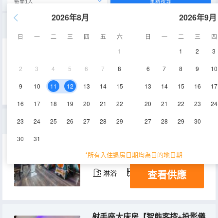
重新搜尋
2026年8月
2026年9月
獅子座雙人間【智能客控+投影儀+公區自助洗衣機+網吧特權】
日
一
二
三
四
五
六
日
一
二
三
四
1
1
2
3
40-50㎡
空調
淋浴
2
3
4
5
6
7
8
6
7
8
9
10
查看供應
冰箱
9
10
11
12
13
14
15
13
14
15
16
17
16
17
18
19
20
21
22
20
21
22
23
24
玩家國度四人房【萬兆光纜桌面+RTX4070顯卡+網吧特權】+全智能
23
24
25
26
27
28
29
27
28
29
30
30
31
50-60㎡
20層
空調
*所有入住退房日期均為目的地日期
查看供應
淋浴
冰箱
射手座大床房【智能客控+投影儀+公區自助洗衣機+網吧特權】