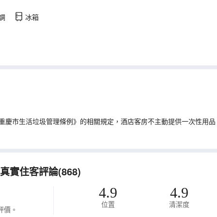
調
冰箱
重慶市生活垃圾管理條例》的相關規定，酒店客房不主動提供一次性用品
實住客評論(868)
4.9
4.9
位置
清潔度
評價。