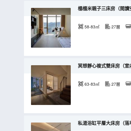
榻榻米親子三床房（閲讀
58-83㎡
27層
冥想靜心複式雙床房（室
63-83㎡
27層
私湯浴缸平層大床房（落