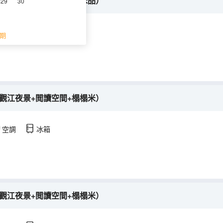
空夜景+觀江品茗+深睡床品）
29
30
空調
冰箱
期
觀江夜景+閲讀空間+榻榻米）
空調
冰箱
觀江夜景+閲讀空間+榻榻米）