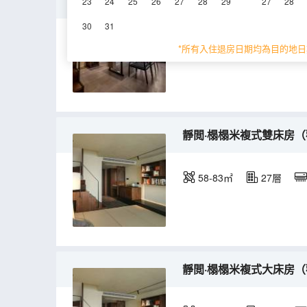
江景·茶作複式大床房（高
23
24
25
26
27
28
29
27
28
30
31
58-79㎡
27層
*所有入住退房日期均為目的地日
靜閲·榻榻米複式雙床房（
58-83㎡
27層
靜閲·榻榻米複式大床房（