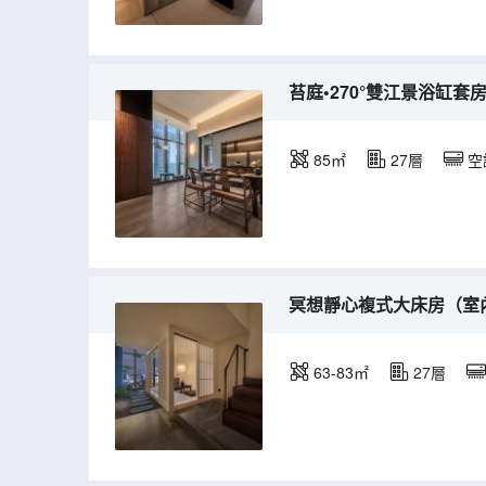
苔庭•270°雙江景浴缸套
85㎡
27層
空
冥想靜心複式大床房（室
63-83㎡
27層