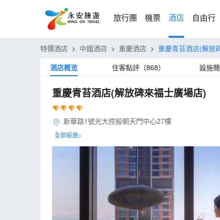
旅行團
機票
酒店
自由行
特價酒店
>
中國酒店
>
重慶酒店
>
重慶青苔酒店(解放
酒店概览
住客點評（868）
設施簡
重慶青苔酒店(解放碑來福士廣場店)
新華路1號光大控股朝天門中心27樓
全部設施>