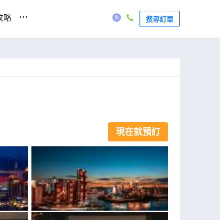
...
攻略
搜尋訂單
現在就預訂