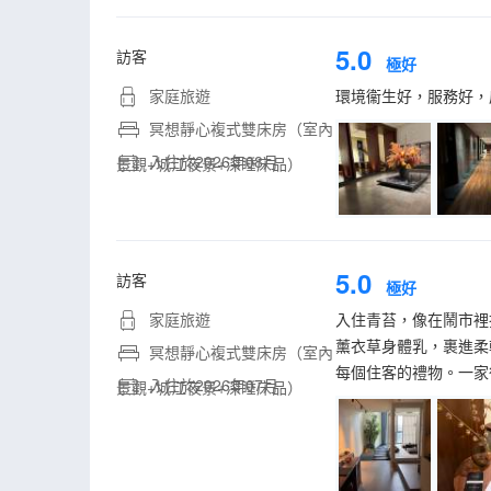
5.0
訪客
極好
家庭旅遊
環境衞生好，服務好，
冥想靜心複式雙床房（室內
入住於2026年08月
景觀+城江夜景+深睡床品）
5.0
訪客
極好
家庭旅遊
入住青苔，像在鬧市裡
薰衣草身體乳，裹進柔
冥想靜心複式雙床房（室內
每個住客的禮物。一家
入住於2026年07月
景觀+城江夜景+深睡床品）