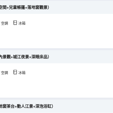
空間+兒童帳篷+落地窗觀景）
空調
冰箱
內景觀+城江夜景+深睡床品）
空調
冰箱
地窗茶台+動人江景+深泡浴缸）