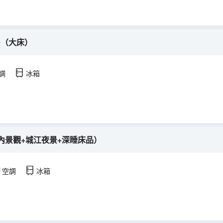
房（大床）
調
冰箱
內景觀+城江夜景+深睡床品）
空調
冰箱