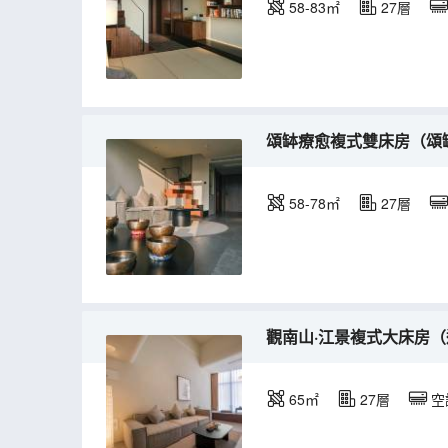
58-83㎡
27層
頌缽療愈複式雙床房（頌
58-78㎡
27層
觀南山·江景複式大床房
65㎡
27層
空