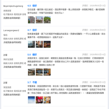
4.5
很好
評價於：2026年05月13日
Boyeniqiezhugeliang
住在這裏，離同事小區比較近。酒店鬧中取靜，晚上倒很安靜，房間乾淨衞生，離2號線陳
商務旅客
家坪站很近，早餐不是很豐富，但也可以！
桔子雙床房-電視投屏·安睡
乳膠枕·金可兒床墊
入住於2026年05月
4.7
很好
評價於：2026年05月08日
Lansegangwan2
陪老婆來重慶，選了位於楊家坪地鐵站的這家店。旁邊有個醫院，一不小心就要走錯，前台
情侶
業務不熟，老想推銷會員卡，這點不太好。
精緻大床房-安睡乳膠枕·橘
子味洗護·金可兒床墊
入住於2026年05月
5.0
極好
評價於：2026年03月14日
訪客
房間非常大，設施比較好，確實是比漢庭這些要高級一點（比如大堂環境） 打掃房間的阿
與好友旅遊
姨態度都特別好，會主動問好，很禮貌 前台工作人員態度很好，能夠幫我解決入住的一些
精緻大床房-安睡乳膠枕·橘
問題，表揚：楠楠和小吳和小李
子味洗護·金可兒床墊
入住於2026年03月
3.7
不錯
評價於：2026年02月12日
訪客
早餐美味，對面是農貿市場，前台有一個小姐姐態度特別拽，什麼都不知道，問她是不是有
家庭旅遊
滴滴打車券説就能用一次，其實可以用兩次。問怎麼去動物園，她很近，説我説了你也不知
桔子雙床房-電視投屏·安睡
道，你自己導航。反正讓人很不開心 其他服務人員態度都很好。。。建議加強管理和服務
乳膠枕·金可兒床墊
入住於2026年02月