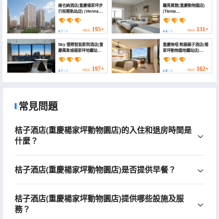
維也納酒店(重慶楊家坪步
鐵馬賓館(重慶動物園店)
行街輕軌站店) (Vienna
(Tiema
Hotel (Chongqing
Hotel（Chongqing
Yangjiaping Pedestrian
Yangjiaping Zoo
Street Light Rail
Branch）)
195+
131+
HKD
HKD
4.7
/ 5
4.6
/ 5
Station))
Sky·雲際智能影院酒店(重
重慶無喧·熊貓親子酒店(楊
慶萬象城楊家坪地鐵站店)
家坪動物園地鐵站店)
(Sky Cloud Smart
(Wuxiao Hotel
Cinema Hotel
(Chongqing Zoo
(Chongqing Wanda
Subway Station
197+
162+
HKD
HKD
4.7
/ 5
4.8
/ 5
Plaza Branch))
Branch))
常見問題
桔子酒店(重慶楊家坪動物園店)的入住和退房時間是
什麼？
桔子酒店(重慶楊家坪動物園店)是否提供早餐？
桔子酒店(重慶楊家坪動物園店)提供哪些設施及服
務？