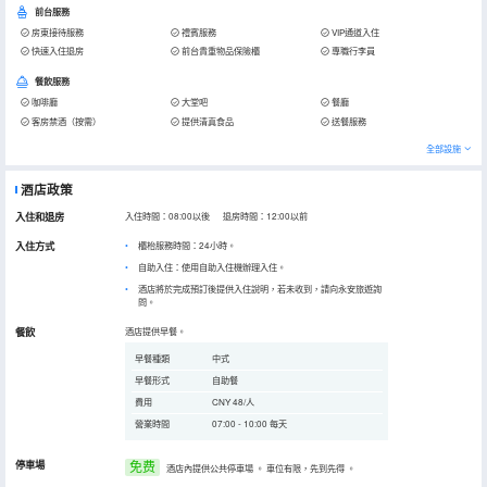
前台服務
房東接待服務
禮賓服務
VIP通道入住
快速入住退房
前台貴重物品保險櫃
專職行李員
餐飲服務
咖啡廳
大堂吧
餐廳
客房禁酒（按需）
提供清真食品
送餐服務
全部設施
酒店政策
入住和退房
入住時間：08:00以後 退房時間：12:00以前
入住方式
櫃枱服務時間：24小時。
自助入住：使用自助入住機辦理入住。
酒店將於完成預訂後提供入住說明，若未收到，請向永安旅遊詢
問。
餐飲
酒店提供早餐。
早餐種類
中式
早餐形式
自助餐
費用
CNY 48/人
營業時間
07:00 - 10:00 每天
停車場
免费
酒店內提供公共停車場
。
車位有限，先到先得
。