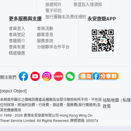
旅遊短片
簽證及入境須知
電子印花
旅行團報名及責任細則
更多服務與支援
永安旅遊APP
會員登入
會員活動
會員登記
顧客意見
會籍簡介
服務查詢
會員有賞
分銷夥伴合作平台
精選優惠
關注我們
[object Object]
本網頁所顯示之價格因應產品種類及出發日期而有所不同，不包括
站點地圖
私隱
|
任何稅項、燃油附加費、行政費、簽証費、服務費(旅行團適用)及
政策
其他應繳費用
© 1999 - 2026 香港永安旅遊有限公司 Hong Kong Wing On
Travel Service Limited. All Rights Reserved. 牌照號碼: 350074