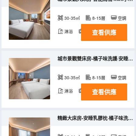
30-35㎡
8-15層
空調
查看供應
淋浴
電視機
冰箱
城市景觀雙床房-橘子味洗護·安睡乳膠枕·金可兒床墊
30-35㎡
8-15層
空調
查看供應
淋浴
電視機
冰箱
精緻大床房-安睡乳膠枕·橘子味洗護·金可兒床墊