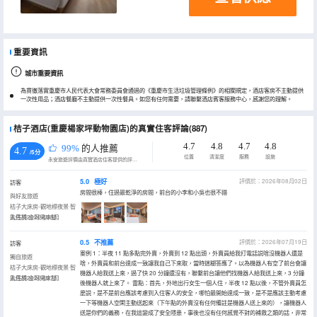
重要資訊
城市重要資訊
為貫徹落實重慶市人民代表大會常務委員會通過的《重慶市生活垃圾管理條例》的相關規定，酒店客房不主動提供
一次性用品；酒店餐廳不主動提供一次性餐具。如您有任何需要，請聯繫酒店賓客服務中心，感謝您的理解。
桔子酒店(重慶楊家坪動物園店)的真實住客評論(887)
4.7
4.8
4.7
4.8
99%
的人推薦
4.7
/5分
位置
清潔度
服務
設施
永安旅遊評價由真實酒店住客提供的評價。
5.0
極好
評價於：2026年08月02日
訪客
房間很棒，住過最乾淨的房間，前台的小李和小吳也很不錯
與好友旅遊
桔子大床房-觀地標夜景·智
能馬桶·金可兒床墊
入住於2026年08月
0.5
不推薦
評價於：2026年07月19日
訪客
案例 1：半夜 11 點多點完外賣，外賣到 12 點出頭，外賣員給我打電話説啥沒機器人還是
獨自旅遊
啥，外賣員和前台達成一致讓我自己下來取，當時迷糊答應了。以為機器人有空了前台會讓
桔子大床房-觀地標夜景·智
機器人給我送上來，過了快 20 分鐘還沒有，聯繫前台讓他們找機器人給我送上來，3 分鐘
能馬桶·金可兒床墊
入住於2026年07月
後機器人就上來了。 雷點：首先，外地出行女生一個人住，半夜 12 點以後，不管外賣員怎
麼説，是不是前台應該考慮到入住客人的安全，哪怕最開始達成一致，是不是應該主動考慮
一下等機器人空閑主動送起來（下午點的外賣沒有任何備註是機器人送上來的），讓機器人
送是你們的義務，在我這變成了安全隱患，事後也沒有任何感覺不對的補救之類的話，非常