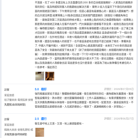
不滿意，花了 400 多還沒有上次去重慶住的 200 多的亞朵輕居服務好，人家酒店的服務非
常的到位，能及時感知到客人的擔憂給出解決方案。 案例 2:從入住當天下午我住的房間對
面的房間就是打開的，下午覺得沒什麼，但是心裏是有疑慮擔心的，裏面沒人還開着門，想
的白天就沒再管.結果等晚上10點多回酒店正對房間門還是開的（房間在13樓最角角位
置），最後是到第二天退酒店的時候才關上，本來晚上點的吃的之後還想點喝的，結果晚上
那麼黑的房間就正對着入住客戶的房門，門大開裏面什麼都看不到全黑，給我住酒店住的害
怕，嚇得都沒喝的，酒店全程管理失職，如果所有事情都要人提出來才會去做，出了事之後
才回去幹，那酒店的職責在哪，桔子酒店還是連鎖的大牌酒店 設身處地的想一下一個20多
歲的女孩子，在外地住酒店，半夜12點點的外賣，結果酒店人員默許讓用戶自己下13樓去
取外賣，還是在有機器人的前提下，也不會設身處地去想是不是已經換了睡衣，準備休息
了. 中國人不騙中國人，絕對不是託！全部是內心最真實的感受，本來花了400多的酒店就
是為了安全，到最後的感受下來太差了（對了房間的枕頭還是爛的，房間擺的陳列的書也很
舊），如果領導能看到這條評論，可以查一下7月18號半夜12點左右值班的前台是誰，可
以內部處理一下，當然如果你們覺得這些都沒什麼大不了的，那也沒關係，衹是桔子酒店在
我以及我身邊的人我都會去説 寫這麼多也沒什麼意思，就是為了給以後準備住考慮住的人
一些參考，僅此而已
5.0
極好
評價於：2026年07月05日
訪客
強烈推薦這家桔子酒店！整體裝修簡約温馨，衞生做得特別到位，邊角都無灰塵異味。客房
家庭旅遊
智能設備齊全，熱水穩定，遮光窗簾隔絕噪音。工作人員服務貼心，有需求響應很快，大堂
桔子雙床房-電視投屏·安睡
全天供應免費檸檬水與咖啡。自助早餐品類豐富，乾淨好吃，配套洗衣、健身設施齊全，不
乳膠枕·金可兒床墊
入住於2026年07月
管旅遊還是出差都很合適，入住感舒適安心。哦對了，感謝楠楠和小吳，非常貼心。
2.5
還行
評價於：2026年06月27日
訪客
衞生差👎地上又濕，又滑，地上連頭髮都有。
家庭旅遊
精緻大床房-安睡乳膠枕·橘
子味洗護·金可兒床墊
入住於2026年06月