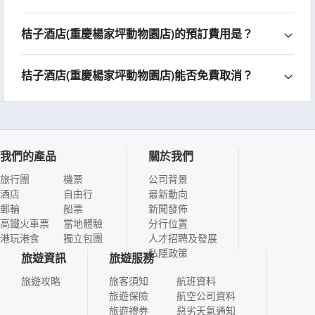
桔子酒店(重慶楊家坪動物園店)的預訂費用是？
桔子酒店(重慶楊家坪動物園店)能否免費取消？
我們的產品
關於我們
旅行團
機票
公司背景
酒店
自由行
最新動向
郵輪
船票
新聞發佈
高鐵火車票
當地體驗
分行位置
港玩港食
獨立包團
人才招聘及發展
私隱政策
旅遊資訊
旅遊服務
旅遊攻略
旅客須知
航班資料
旅遊保險
航空公司資料
旅遊禮券
惡劣天氣通知