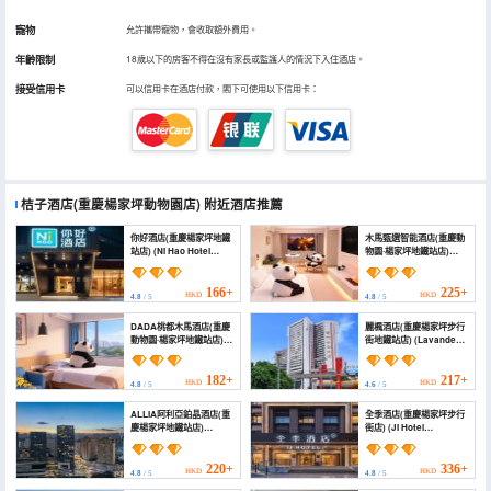
寵物
允許攜帶寵物，會收取額外費用。
年齡限制
18歲以下的房客不得在沒有家長或監護人的情況下入住酒店。
接受信用卡
可以信用卡在酒店付款，閣下可使用以下信用卡：
桔子酒店(重慶楊家坪動物園店)
附近酒店推薦
你好酒店(重慶楊家坪地鐵
木馬甄選智能酒店(重慶動
站店) (Ni Hao Hotel
物園·楊家坪地鐵站店)
(Chongqing Yangjiaping
(Muma Select Smart
Subway Station))
Hotel (Yangjiaping
Metro & Chongqing
166+
225+
HKD
HKD
4.8
/ 5
4.8
/ 5
Zoo))
DADA桃都木馬酒店(重慶
麗楓酒店(重慶楊家坪步行
動物園·楊家坪地鐵站店)
街地鐵站店) (Lavande
(DADA Taodu Trojan
Hotel (Chongqing
Horse Hotel
Yangjiaping Pedestrian
(Chongqing Zoo ·
Street Metro Station))
182+
217+
HKD
HKD
4.8
/ 5
4.6
/ 5
Yangjiaping Metro
Station Branch))
ALLIA阿利亞鉑晶酒店(重
全季酒店(重慶楊家坪步行
慶楊家坪地鐵站店)
街店) (JI Hotel
(ALLIA Platinum Crystal
(Chongqing Yangjiaping
Hotel (Chongqing
Pedestrian Street))
Yangjiaping Metro
220+
336+
HKD
HKD
4.8
/ 5
4.8
/ 5
Station Branch))