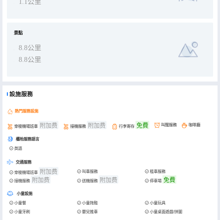
1.1公里
景點
8.8公里
8.8公里
設施服務
熱門服務設施
附加费
附加费
免費
叫醒服務
咖啡廳
穿梭機場班車
接機服務
行李寄存
櫃枱服務語言
英語
交通服務
附加费
叫車服務
租車服務
穿梭機場班車
附加费
附加费
免費
接機服務
送機服務
停車場
小童設施
小童餐
小童拖鞋
小童玩具
小童牙刷
嬰兒推車
小童桌面遊戲/拼圖