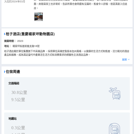
入住於2024年03月
題，房間清潔工也非常好，告訴所需也會問還有沒漏的，態度令人舒服，很是滿意入住這
店。
桔子酒店(重慶楊家坪動物園店)
開業時間：
2023
地址：
楊家坪街道前進支路18號
桔子酒店屬於華住集團旗下中高端品牌 ，採用華住高端定製版本加州風格，以健康的生活方式和態度、活力陽光的酒店
產品和服務，成為滿足當代中產樂活生活方式和消費需求的標籤性主流酒店品牌。
空間設計上以加州陽光為主題，迴歸「桔子」本質，強調開放、自由、天然的特性，使空間有田園清新之感，讓人在加
展開
州陽光般的清新自由中感受自然之美。住客體驗上提倡高效與活力，希望每一個走進桔子的人都能以健康活力的態度樂
享生活!
酒店位置位於楊家坪商圈，距離楊家坪地鐵站較近，步行即達，周邊萬象城，時代天街等各大商場，吃喝玩樂一應俱
住宿周邊
全，附近重慶動物園、奧體中心、巴國城近在咫尺！
交通樞紐
30.8公里
9.5公里
地鐵站
0.3公里