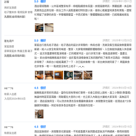
5.0
極好
評價於：2026年01月01日
訪客
酒店環境雅緻，公共區域整潔有序，綠植點綴很有氛圍。房間寬敞明亮，景觀超讚，床品和
與好友旅遊
洗漱用品品質在線。前台工作人員態度親切特別是小吳，會耐心推薦當地美食和景點，還幫
桔子雙床房-電視投屏·安睡
忙預留了安靜的房型。早餐種類豐富，中西式都有！整體體驗超出預期，已經推薦給朋友
乳膠枕·金可兒床墊
入住於2025年12月
啦！
5.0
極好
評價於：2025年12月23日
匿名用戶
家庭出行首先桔子酒店，桔子酒店的設計非常簡約，佈局合理、洗漱及衞生間設施側重實用
家庭旅遊
新穎，給人以安全和家的味道，整潔，大屏電視機觀影體驗極好。入住後能快速進入休息模
豪華家庭房-熊貓主題·親子
式。 這次到重慶華熙看演唱會，訂的楊家坪店，出行非常方便，輕軌直達華熙，重慶北
玩樂區·金可兒床墊
入住於2025年12月
站。 前台接待服務態度非常好，由於看完演唱會後又和同擔們吃了夜宵才回酒店，時間就
非常晚了，與前台小姐姐溝通了一下，次日退房後晚一些，前台爽快就同意了！ 周圍美食
也非常多。唯一一點就是沒有吃上桔子。｡◕‿◕｡
4.5
很好
評價於：2024年03月16日
H6***76
服務態度非常好的酒店，當你在前枱等候打車時，也會立即送上飲料，員工小黎即(黎重陽)
和家人出遊
無論何時是笑容滿臉，問取擺在大堂的小吃，也立即入內取出大量給大家享用，真無話可
入住於2024年03月
說。 酒店設施齊全，可以洗衣和燙衣及有餐廳和健身房，房間整潔也寬敞。從酒店走7分多
鐘便到地鐵站，附近有很多食店和超市，很滿意的住宿。
4.5
很好
評價於：2024年03月15日
H6***76
酒店設施很好，房間整潔也算寬敞，不知道重慶天氣問題或是氣流不夠通爽，覺得房間悶
和朋友出遊
熱，後通知前枱也立即送來冷風機。 最值得讚是前枱員工，各人都很有禮，也即時回應問