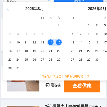
重新搜尋
2026年8月
2026年9月
桔子雙床房-電視投屏·安睡乳膠枕·金可兒床墊
日
一
二
三
四
五
六
日
一
二
三
四
1
1
2
3
30-35㎡
8-15層
空調
2
3
4
5
6
7
8
6
7
8
9
10
查看供應
淋浴
電視機
冰箱
9
10
11
12
13
14
15
13
14
15
16
17
16
17
18
19
20
21
22
20
21
22
23
24
豪華家庭房-熊貓主題·親子玩樂區·金可兒床墊
23
24
25
26
27
28
29
27
28
29
30
30
31
36㎡
空調
淋浴
*所有入住退房日期均為目的地日期
查看供應
電視機
冰箱
城市景觀大床房-智能馬桶·mini小冰箱·金可兒床墊