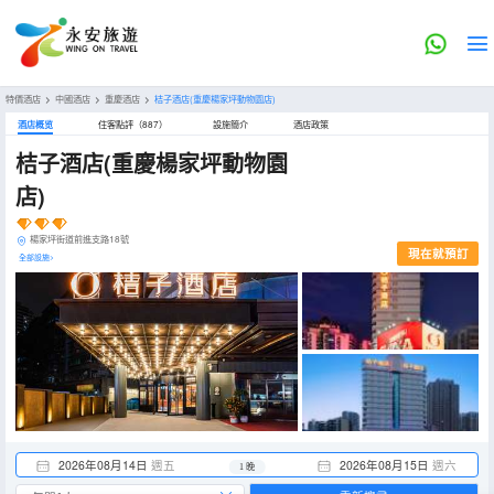
特價酒店
>
中國酒店
>
重慶酒店
>
桔子酒店(重慶楊家坪動物園店)
酒店概览
住客點評（887）
設施簡介
酒店政策
桔子酒店(重慶楊家坪動物園
店)
楊家坪街道前進支路18號
現在就預訂
全部設施>
2026年08月14日
週五
2026年08月15日
週六
1 晚