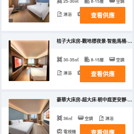
25-30㎡
8-15層
空調
查看供應
淋浴
電視機
冰箱
桔子大床房-觀地標夜景·智能馬桶·金可兒床墊
30-35㎡
8-15層
空調
查看供應
淋浴
電視機
冰箱
豪華大床房-超大床·朝中庭更安靜·電視投屏
36㎡
空調
淋浴
查看供應
電視機
冰箱