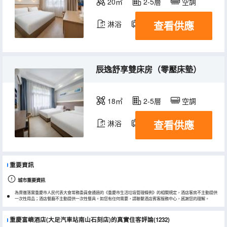
20㎡
2-5層
空調
查看供應
淋浴
電視機
辰逸舒享雙床房（零壓床墊）
18㎡
2-5層
空調
查看供應
淋浴
電視機
重要資訊
城市重要資訊
為貫徹落實重慶市人民代表大會常務委員會通過的《重慶市生活垃圾管理條例》的相關規定，酒店客房不主動提供
一次性用品；酒店餐廳不主動提供一次性餐具。如您有任何需要，請聯繫酒店賓客服務中心，感謝您的理解。
重慶富嶼酒店(大足汽車站南山石刻店)的真實住客評論(1232)