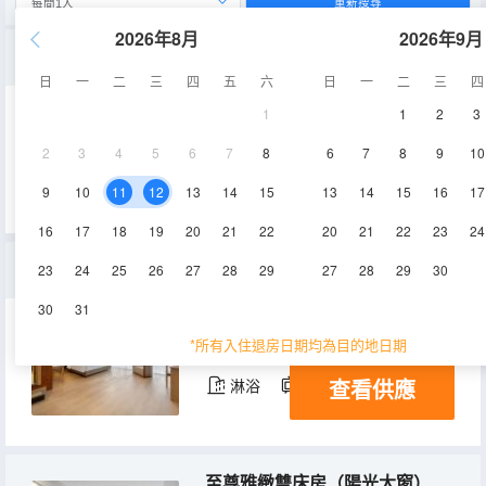
重新搜尋
2026年8月
2026年9月
聚悅臻選三人間（房間獨立+超大空間）
日
一
二
三
四
五
六
日
一
二
三
四
1
1
2
3
40㎡
2-5層
空調
2
3
4
5
6
7
8
6
7
8
9
10
查看供應
淋浴
電視機
9
10
11
12
13
14
15
13
14
15
16
17
16
17
18
19
20
21
22
20
21
22
23
24
城境至尊大床房（格局通透+空間寬敞）
23
24
25
26
27
28
29
27
28
29
30
30
31
30㎡
2-5層
空調
*所有入住退房日期均為目的地日期
查看供應
淋浴
電視機
至尊雅緻雙床房（陽光大窗）