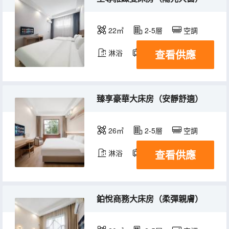
22㎡
2-5層
空調
查看供應
淋浴
電視機
臻享豪華大床房（安靜舒適）
26㎡
2-5層
空調
查看供應
淋浴
電視機
鉑悅商務大床房（柔彈親膚）