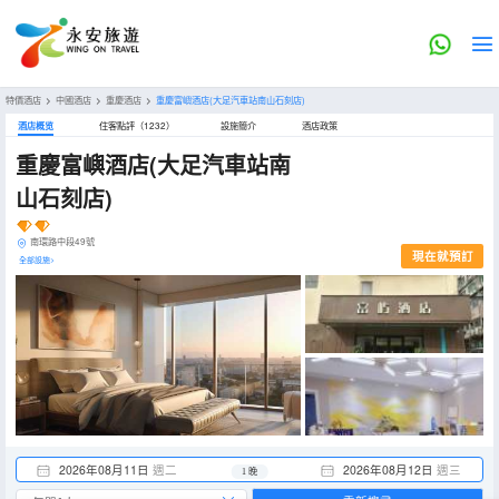
特價酒店
>
中國酒店
>
重慶酒店
>
重慶富嶼酒店(大足汽車站南山石刻店)
酒店概览
住客點評（1232）
設施簡介
酒店政策
重慶富嶼酒店(大足汽車站南
山石刻店)
南環路中段49號
現在就預訂
全部設施>
2026年08月11日
週二
2026年08月12日
週三
1 晚