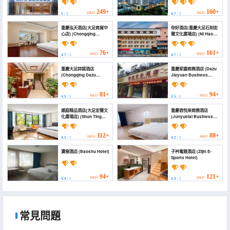
(Chongqing Dazu Stone
Carvings))
249+
160+
HKD
HKD
5
/ 5
4.7
/ 5
重慶泓天酒店(大足商貿中
你好酒店(重慶大足石刻宏
心店) (Chongqing
聲文化廣場店) (Ni Hao
Hongtian Hotel (Dazu
Hotel (Chongqing Dazu
Trade Center))
Shike Hongsheng
Wenhua Guangchang))
76+
161+
HKD
HKD
4.7
/ 5
4.7
/ 5
重慶大足詩諾酒店
重慶家園商務酒店 (Dazu
(Chongqing Dazu
Jiayuan Business
Shinuo Hotel)
Hotel)
81+
94+
HKD
HKD
4.5
/ 5
3.5
/ 5
順庭精品酒店(大足宏聲文
重慶君悅來商務酒店
化廣場店) (Shun Ting
(Junyuelai Business
The Boutique Hotel)
Hotel)
112+
88+
HKD
HKD
4.5
/ 5
4.2
/ 5
寶樹酒店 (Baoshu Hotel)
子衿電競酒店 (Zijin E-
Sports Hotel)
94+
121+
HKD
HKD
4.4
/ 5
3.3
/ 5
常見問題