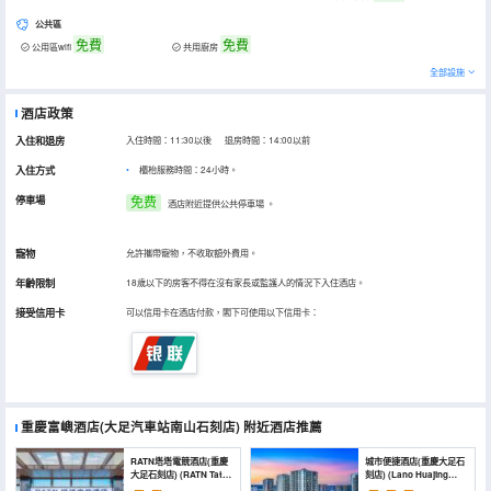
公共區
免費
免費
公用區wifi
共用廚房
全部設施
酒店政策
入住和退房
入住時間：11:30以後 退房時間：14:00以前
入住方式
櫃枱服務時間：24小時。
停車場
免费
酒店附近提供公共停車場
。
寵物
允許攜帶寵物，不收取額外費用。
年齡限制
18歲以下的房客不得在沒有家長或監護人的情況下入住酒店。
接受信用卡
可以信用卡在酒店付款，閣下可使用以下信用卡：
重慶富嶼酒店(大足汽車站南山石刻店)
附近酒店推薦
RATN塔塔電競酒店(重慶
城市便捷酒店(重慶大足石
大足石刻店) (RATN Tata
刻店) (Lano Huajing
E-Sports Hotel
Hotel)