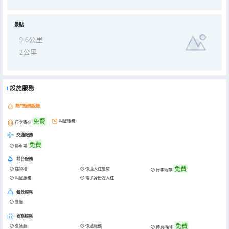
景點
9.6公里
2公里
設施服務
熱門服務設施
免費
叫醒服務
行李寄存
交通服務
免費
停車場
前台服務
免費
儲物櫃
快速入住退房
行李寄存
叫醒服務
電子身份證入住
餐飲服務
餐廳
商務服務
免費
會議廳
快遞服務
傳真/複印