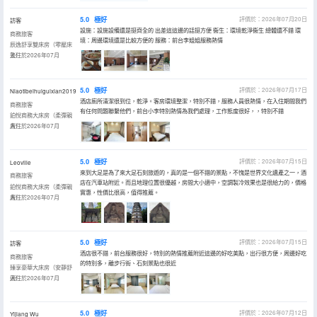
5.0
極好
評價於：2026年07月20日
訪客
設施：設施設備還是挺齊全的 出差這這邊的話挺方便 衞生：環境乾淨衞生 總體還不錯 環
商務旅客
境：周邊環境還是比較方便的 服務：前台李姐姐服務熱情
辰逸舒享雙床房（零壓床
墊）
入住於2026年07月
5.0
極好
評價於：2026年07月17日
Niaotibeihuiguixian2019
酒店廁所清潔很到位，乾淨。客房環境整潔，特別不錯，服務人員很熱情，在入住期間我們
商務旅客
有任何問題聯繫他們，前台小李特別熱情為我們處理，工作態度很好，，特別不錯
鉑悅商務大床房（柔彈親
膚）
入住於2026年07月
5.0
極好
評價於：2026年07月15日
Leoville
來到大足是為了來大足石刻旅遊的，真的是一個不錯的景點，不愧是世界文化遺產之一，酒
商務旅客
店在汽車站附近。而且地理位置很優越，房間大小適中，空調製冷效果也是很給力的，價格
鉑悅商務大床房（柔彈親
實惠，性價比很高，值得推薦。
膚）
入住於2026年07月
5.0
極好
評價於：2026年07月15日
訪客
酒店很不錯，前台服務很好，特別的熱情推薦附近這邊的好吃美點，出行很方便，周邊好吃
商務旅客
的特別多，離步行街、石刻景點也很近
臻享豪華大床房（安靜舒
適）
入住於2026年07月
5.0
極好
評價於：2026年07月12日
Yijiang Wu