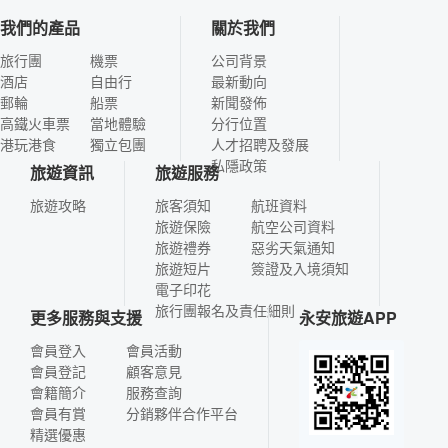
我們的產品
關於我們
旅行團
機票
公司背景
酒店
自由行
最新動向
郵輪
船票
新聞發佈
高鐵火車票
當地體驗
分行位置
港玩港食
獨立包團
人才招聘及發展
私隱政策
旅遊資訊
旅遊服務
旅遊攻略
旅客須知
航班資料
旅遊保險
航空公司資料
旅遊禮券
惡劣天氣通知
旅遊短片
簽證及入境須知
電子印花
旅行團報名及責任細則
更多服務與支援
永安旅遊APP
會員登入
會員活動
會員登記
顧客意見
會籍簡介
服務查詢
會員有賞
分銷夥伴合作平台
精選優惠