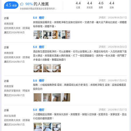
4.4
4.4
4.6
4.4
98%
的人推薦
4.5
/5分
位置
清潔度
服務
設施
永安旅遊評價由真實酒店住客提供的評價。
5.0
極好
評價於：2026年08月07日
訪客
房間設施設備齊全，房間乾淨衞生設施也挺好的，交通方便，離大足汽車站比較近，總體還
商務旅客
有停車場，總體不錯。
鉑悅商務大床房（柔彈親
膚）
入住於2026年08月
5.0
極好
評價於：2026年08月02日
訪客
酒店衞生還是挺乾淨的，可以走樓梯，也可以坐電梯上去，周圍也有吃的。入住的房間下面
商務旅客
是火鍋店，房間裏充滿着火鍋的香氣，打了一個空調鎮壓住，廁所有一些水流聲，把門關了
鉑悅商務大床房（柔彈親
才會減小流動聲，整體設施還行
膚）
入住於2026年07月
5.0
極好
評價於：2026年07月29日
訪客
服務：小姐姐服務熱情 環境：周邊環境比較方便 衞生：房間乾淨衞生 設施：設施設備還是
商務旅客
挺齊全的
辰逸舒享雙床房（零壓床
墊）
入住於2026年07月
5.0
極好
評價於：2026年07月27日
訪客
入住體驗超出預期，客房採光良好，房間整潔，辦理入住快捷，配套齊全，安靜宜居。是出
與好友旅遊
行住宿的優質選擇！
鉑悅商務大床房（柔彈親
膚）
入住於2026年07月