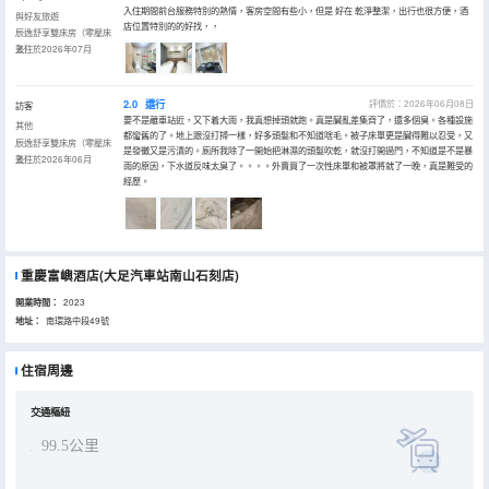
入住期間前台服務特別的熱情，客房空間有些小，但是 好在 乾淨整潔，出行也很方便，酒
與好友旅遊
店位置特別的的好找，，
辰逸舒享雙床房（零壓床
墊）
入住於2026年07月
2.0
還行
評價於：2026年06月08日
訪客
要不是離車站近，又下着大雨，我真想掉頭就跑。真是臟亂差集齊了，還多個臭。各種設施
其他
都蠻舊的了。地上跟沒打掃一樣，好多頭髮和不知道啥毛。被子床單更是臟得難以忍受，又
辰逸舒享雙床房（零壓床
是發黴又是污漬的。廁所我除了一開始把淋濕的頭髮吹乾，就沒打開過門，不知道是不是暴
墊）
入住於2026年06月
雨的原因，下水道反味太臭了。。。。外賣買了一次性床單和被罩將就了一晚，真是難受的
經歷。
重慶富嶼酒店(大足汽車站南山石刻店)
開業時間：
2023
地址：
南環路中段49號
住宿周邊
交通樞紐
99.5公里