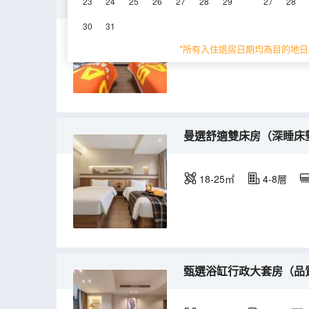
温馨舒適家庭親子房（乾
23
24
25
26
27
28
29
27
28
30
31
26-30㎡
3層
*所有入住退房日期均為目的地日
曼選舒適雙床房（深睡床
18-25㎡
4-8層
甄選浴缸行政大套房（品