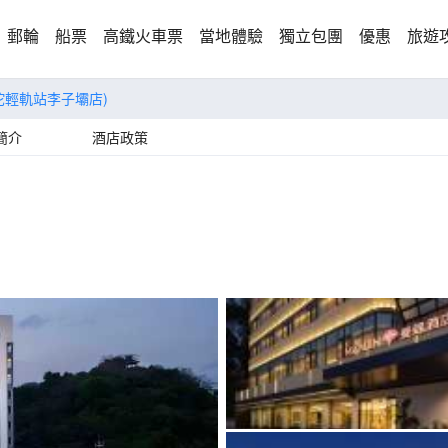
郵輪
船票
高鐵火車票
當地體驗
獨立包團
優惠
旅遊
沱輕軌站李子壩店)
簡介
酒店政策