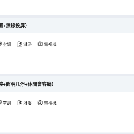
窗+無線投屏）
空調
淋浴
電視機
控+窗明几淨+休閒會客廳）
空調
淋浴
電視機