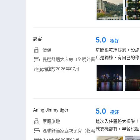
5.0
訪客
極好
情侶
房間很乾凈舒適，設施
店是獨棟，有自己的停
曼選舒適大床房（全明外窗
入住於2026年07月
+無線投屏）
5.0
Aning·Jimmy tiger
極好
家庭旅遊
這次入住體驗太棒啦！
乾衣機都有，早餐也超
温馨舒適家庭親子房（乾濕
入住於2026年06月