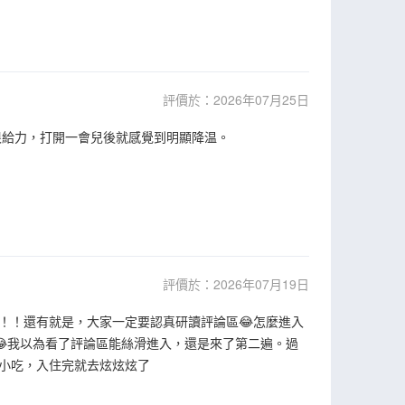
評價於：2026年07月25日
很給力，打開一會兒後就感覺到明顯降温。
評價於：2026年07月19日
！！還有就是，大家一定要認真研讀評論區😂怎麼進入
😂我以為看了評論區能絲滑進入，還是來了第二遍。過
小吃，入住完就去炫炫炫了