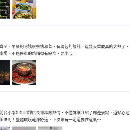
齊全，早餐的阿姨很熱情和善，有現包的餛飩。這幾天重慶真的太熱了，
車場，不過停車的路稍微有點窄，要小心。
前台小邵姐姐和譚店長都超級熱情，不僅詳細介紹了周邊景點，還貼心地
美味呢！整體環境乾淨舒適，下次來玩一定還要住這裏～