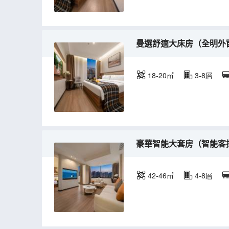
曼選舒適大床房（全明外
18-20㎡
3-8層
豪華智能大套房（智能客
42-46㎡
4-8層