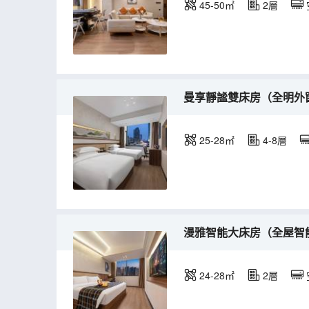
45-50㎡
2層
曼享靜謐雙床房（全明外
25-28㎡
4-8層
漫雅智能大床房（全屋智
24-28㎡
2層