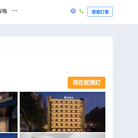
...
攻略
搜尋訂單
現在就預訂