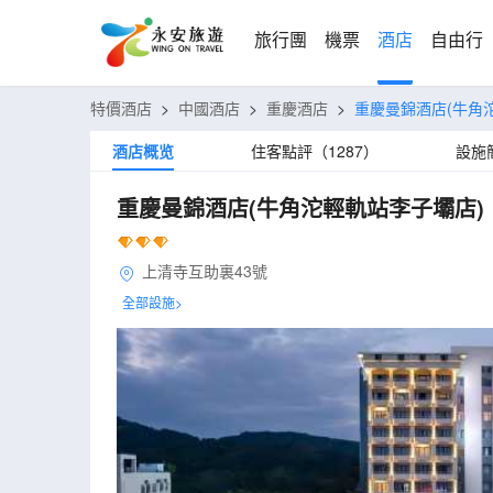
旅行團
機票
酒店
自由行
特價酒店
>
中國酒店
>
重慶酒店
>
重慶曼錦酒店(牛角
酒店概览
住客點評（1287）
設施
重慶曼錦酒店(牛角沱輕軌站李子壩店)
上清寺互助裏43號
全部設施>