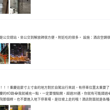
是公交總站，坐公交到解放碑很方便，附近吃的很多。 設施：酒店空調
！！！重慶這麼寸土寸金的地方對於自駕出行來説，有停車位置太重要了
慶的8D路😂我就補充一點，一定要慢點開，超過30邁，你就有可能錯過
院那個桿，也不要進入地下停車場，是往坡上走的哦！酒店對面就是各種