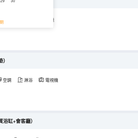
濕分離+選材環保）
29
30
空調
淋浴
電視機
期
墊）
空調
淋浴
電視機
質浴缸+會客廳）