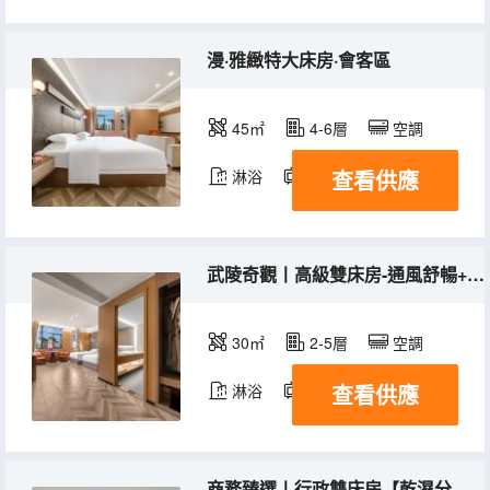
漫·雅緻特大床房·會客區
45㎡
4-6層
空調
查看供應
淋浴
電視機
冰箱
武陵奇觀丨高級雙床房-通風舒暢+智能客控+愜意桌椅
30㎡
2-5層
空調
查看供應
淋浴
電視機
冰箱
商務臻選丨行政雙床房【乾濕分離+茶几沙發+闊越空間】