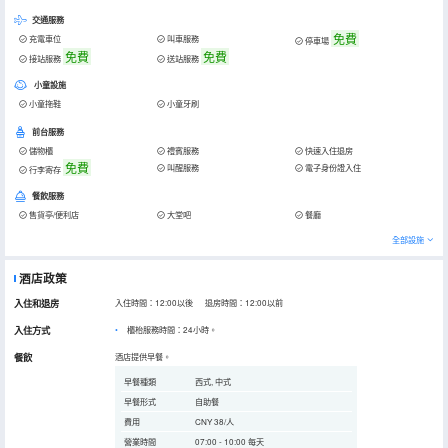
交通服務
免費
充電車位
叫車服務
停車場
免費
免費
接站服務
送站服務
小童設施
小童拖鞋
小童牙刷
前台服務
儲物櫃
禮賓服務
快速入住退房
免費
叫醒服務
電子身份證入住
行李寄存
餐飲服務
售貨亭/便利店
大堂吧
餐廳
全部設施
酒店政策
入住和退房
入住時間：12:00以後 退房時間：12:00以前
入住方式
櫃枱服務時間：24小時。
餐飲
酒店提供早餐。
早餐種類
西式, 中式
早餐形式
自助餐
費用
CNY 38/人
營業時間
07:00 - 10:00 每天