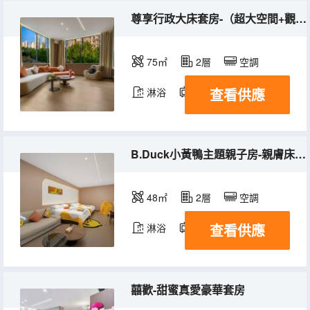
尊享行政大床套房-（超大空間+觀景沙發+乾濕分離）
75㎡
2層
空調
查看供應
淋浴
電視機
冰箱
B.Duck小黃鴨主題親子房-親膚床品+玩樂童區+兒童用品
48㎡
2層
空調
查看供應
淋浴
電視機
冰箱
囍歡-甜蜜真愛豪華套房