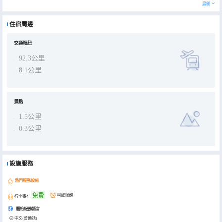
服務、商務會議室、學習會議室、自助洗衣房、中西式自助早餐廳、健身房、自助辦公區、陽光庭院、室內停車場，wifi
展開
覆蓋等。 [服務理念]酒店始終將客戶放在首位，注重提供優質的服務體驗，我們將為您提供優質、便捷、貼心的服務。
酒店全體員工熱烈歡迎您的光臨！
住宿周邊
交通樞紐
92.3公里
8.1公里
景點
1.5公里
0.3公里
設施服務
熱門服務設施
免費
叫醒服務
行李寄存
櫃枱服務語言
中文(普通話)