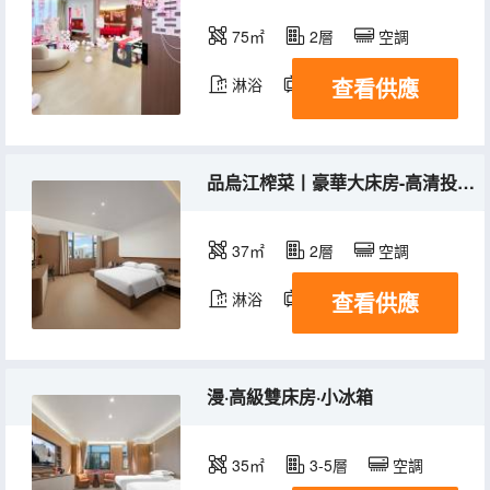
75㎡
2層
空調
查看供應
淋浴
電視機
品烏江榨菜丨豪華大床房-高清投屏+休閒沙發+方正桌椅
37㎡
2層
空調
查看供應
淋浴
電視機
冰箱
漫·高級雙床房·小冰箱
35㎡
3-5層
空調