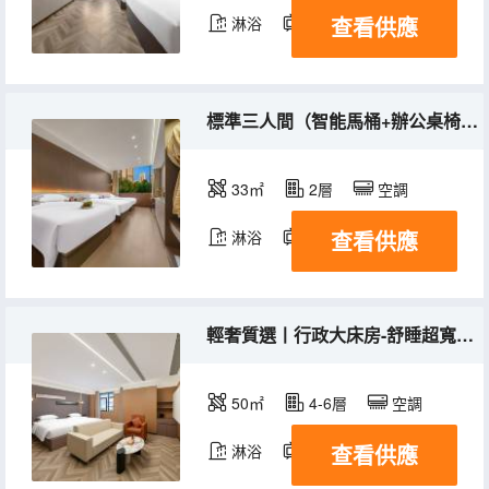
查看供應
淋浴
電視機
冰箱
標準三人間（智能馬桶+辦公桌椅+衞浴隔離）
33㎡
2層
空調
查看供應
淋浴
電視機
冰箱
輕奢質選丨行政大床房-舒睡超寬床+茶几沙發+闊越空間
50㎡
4-6層
空調
查看供應
淋浴
電視機
冰箱