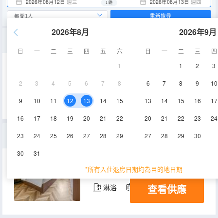
2026年08月12日
週三
2026年08月13日
週四
1 晚
重新搜尋
2026年8月
2026年9月
豪華大床套房-（寬闊空間+深泡浴缸+客廳沙發）
日
一
二
三
四
五
六
日
一
二
三
四
1
1
2
3
60㎡
6層
空調
2
3
4
5
6
7
8
6
7
8
9
10
查看供應
電視機
冰箱
9
10
11
12
13
14
15
13
14
15
16
17
16
17
18
19
20
21
22
20
21
22
23
24
白鶴梁丨悅享大床房【零壓床品+舒適桌椅+乾濕分離】
23
24
25
26
27
28
29
27
28
29
30
30
31
27㎡
3-6層
空調
*所有入住退房日期均為目的地日期
查看供應
淋浴
電視機
冰箱