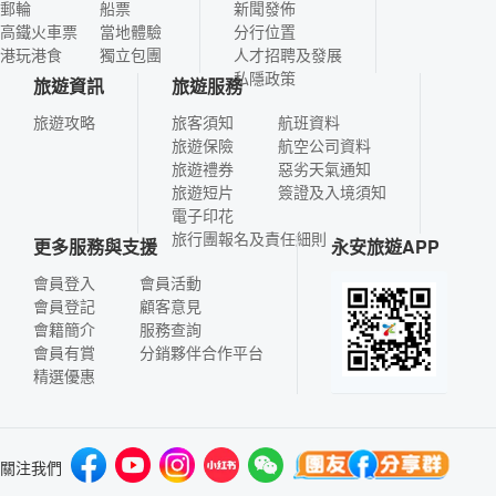
郵輪
船票
新聞發佈
高鐵火車票
當地體驗
分行位置
港玩港食
獨立包團
人才招聘及發展
私隱政策
旅遊資訊
旅遊服務
旅遊攻略
旅客須知
航班資料
旅遊保險
航空公司資料
旅遊禮券
惡劣天氣通知
旅遊短片
簽證及入境須知
電子印花
旅行團報名及責任細則
更多服務與支援
永安旅遊APP
會員登入
會員活動
會員登記
顧客意見
會籍簡介
服務查詢
會員有賞
分銷夥伴合作平台
精選優惠
關注我們