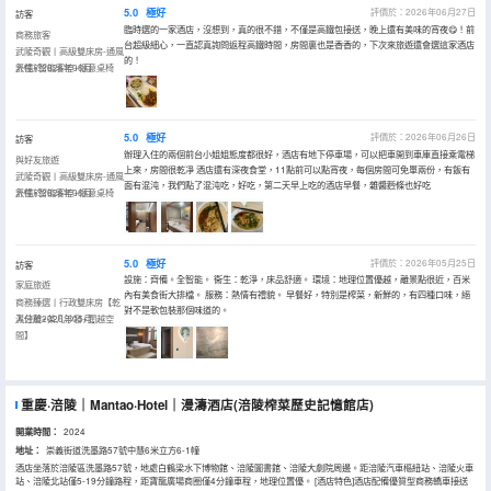
5.0
極好
評價於：2026年06月27日
訪客
臨時選的一家酒店，沒想到，真的很不錯，不僅是高鐵包接送，晚上還有美味的宵夜😋！前
商務旅客
台超級細心，一直認真詢問返程高鐵時間，房間裏也是香香的，下次來旅遊還會選這家酒店
武陵奇觀丨高級雙床房-通風
的！
舒暢+智能客控+愜意桌椅
入住於2026年06月
5.0
極好
評價於：2026年06月26日
訪客
辦理入住的兩個前台小姐姐態度都很好，酒店有地下停車場，可以把車開到車庫直接乘電梯
與好友旅遊
上來，房間很乾凈 酒店還有深夜食堂，11點前可以點宵夜，每個房間可免單兩份，有飯有
武陵奇觀丨高級雙床房-通風
面有混沌，我們點了混沌吃，好吃，第二天早上吃的酒店早餐，雜醬麪條也好吃
舒暢+智能客控+愜意桌椅
入住於2026年06月
5.0
極好
評價於：2026年05月25日
訪客
設施：齊備。全智能。 衞生：乾淨，床品舒適。 環境：地理位置優越，離景點很近，百米
家庭旅遊
內有美食街大排檔。 服務：熱情有禮貌。 早餐好，特別是榨菜，新鮮的，有四種口味，絕
商務臻選丨行政雙床房【乾
對不是軟包裝那個味道的。
濕分離+茶几沙發+闊越空
入住於2026年05月
間】
重慶·涪陵｜Mantao·Hotel｜漫濤酒店(涪陵榨菜歷史記憶館店)
開業時間：
2024
地址：
崇義街道洗墨路57號中慧6米立方6-1幢
酒店坐落於涪陵區洗墨路57號，地處白鶴梁水下博物館、涪陵圖書館、涪陵大劇院周邊。距涪陵汽車樞紐站、涪陵火車
站、涪陵北站僅5-19分鐘路程，距寶龍廣場商圈僅4分鐘車程，地理位置優。 [酒店特色]酒店配備優質型商務轎車接送