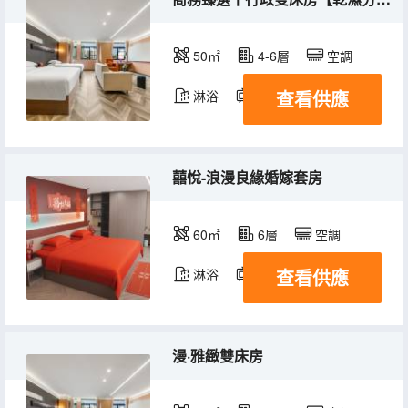
50㎡
4-6層
空調
查看供應
淋浴
電視機
冰箱
囍悅-浪漫良緣婚嫁套房
60㎡
6層
空調
查看供應
淋浴
電視機
漫·雅緻雙床房