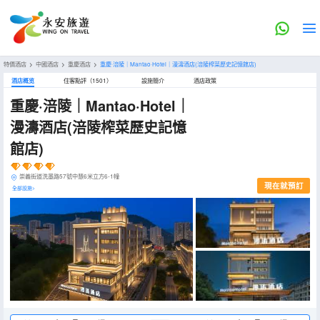
特價酒店
>
中國酒店
>
重慶酒店
>
重慶·涪陵｜Mantao·Hotel｜漫濤酒店(涪陵榨菜歷史記憶館店)
酒店概览
住客點評（1501）
設施簡介
酒店政策
重慶·涪陵｜Mantao·Hotel｜
漫濤酒店(涪陵榨菜歷史記憶
館店)
崇義街道洗墨路57號中慧6米立方6-1幢
現在就預訂
全部設施>