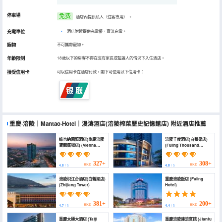
停車場
免费
酒店內提供私人（住客專用）
。
充電車位
•
酒店附近提供充電樁，直流充電。
寵物
不可攜帶寵物。
年齡限制
18歲以下的房客不得在沒有家長或監護人的情況下入住酒店。
接受信用卡
可以信用卡在酒店付款，閣下可使用以下信用卡：
重慶·涪陵｜Mantao·Hotel｜漫濤酒店(涪陵榨菜歷史記憶館店)
附近酒店推薦
維也納國際酒店(重慶涪陵
涪陵千度酒店(白鶴梁店)
寶龍廣場店) (Vienna
(Fuling Thousand
International Hotel
degree hotel)
(Chongqing Fuling
Baolong Plaza Branch))
327+
308+
HKD
HKD
4.8
/ 5
4.8
/ 5
涪陵枳江台酒店(白鶴梁店)
重慶涪陵飯店 (Fuling
(Zhijiang Tower)
Hotel)
381+
200+
HKD
HKD
4.7
/ 5
4.4
/ 5
重慶太極大酒店 (Taiji
重慶涪陵建涪賓館 (Jianfu