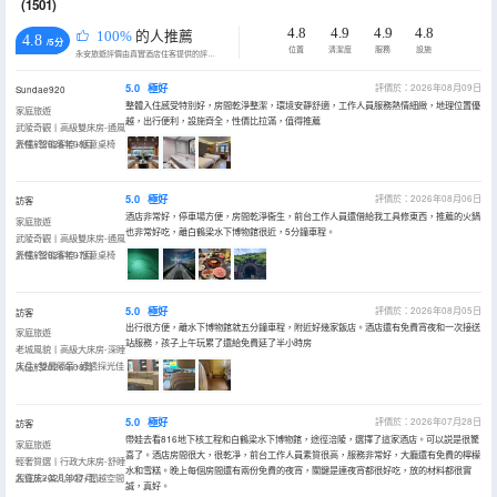
(1501)
4.8
4.9
4.9
4.8
100%
的人推薦
4.8
/5分
位置
清潔度
服務
設施
永安旅遊評價由真實酒店住客提供的評價。
5.0
極好
評價於：2026年08月09日
Sundae920
整體入住感受特別好，房間乾淨整潔，環境安靜舒適，工作人員服務熱情細緻，地理位置優
家庭旅遊
越，出行便利，設施齊全，性價比拉滿，值得推薦
武陵奇觀丨高級雙床房-通風
舒暢+智能客控+愜意桌椅
入住於2026年08月
5.0
極好
評價於：2026年08月06日
訪客
酒店非常好，停車場方便，房間乾淨衞生，前台工作人員還借給我工具修東西，推薦的火鍋
家庭旅遊
也非常好吃，離白鶴梁水下博物館很近，5分鐘車程。
武陵奇觀丨高級雙床房-通風
舒暢+智能客控+愜意桌椅
入住於2026年07月
5.0
極好
評價於：2026年08月05日
訪客
出行很方便，離水下博物館就五分鐘車程，附近好幾家飯店。酒店還有免費宵夜和一次接送
家庭旅遊
站服務，孩子上午玩累了還給免費延了半小時房
老城風貌丨高級大床房-深睡
床品+雙層隔音+通透採光佳
入住於2026年08月
5.0
極好
評價於：2026年07月28日
訪客
帶娃去看816地下核工程和白鶴梁水下博物館，途徑涪陵，選擇了這家酒店。可以説是很驚
家庭旅遊
喜了。酒店房間很大，很乾凈，前台工作人員素質很高，服務非常好，大廳還有免費的檸檬
輕奢質選丨行政大床房-舒睡
水和雪糕。晚上每個房間還有兩份免費的夜宵，關鍵是連夜宵都很好吃，放的材料都很實
超寬床+茶几沙發+闊越空間
入住於2026年07月
誠，真好。