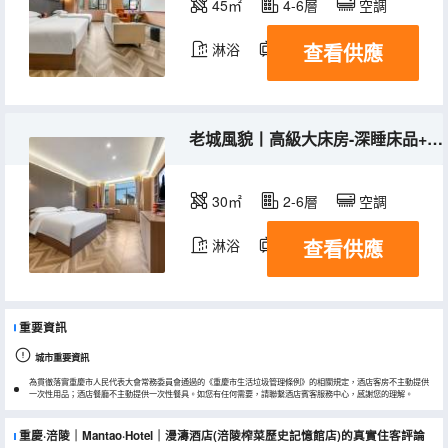
45㎡
4-6層
空調
查看供應
淋浴
電視機
冰箱
老城風貌丨高級大床房-深睡床品+雙層隔音+通透採光佳
30㎡
2-6層
空調
查看供應
淋浴
電視機
冰箱
重要資訊
城市重要資訊
為貫徹落實重慶市人民代表大會常務委員會通過的《重慶市生活垃圾管理條例》的相關規定，酒店客房不主動提供
一次性用品；酒店餐廳不主動提供一次性餐具。如您有任何需要，請聯繫酒店賓客服務中心，感謝您的理解。
重慶·涪陵｜Mantao·Hotel｜漫濤酒店(涪陵榨菜歷史記憶館店)的真實住客評論