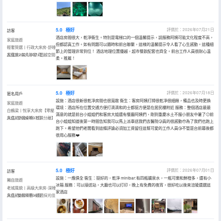
5.0
極好
評價於：2026年07月21日
訪客
酒店房間很大，乾淨衞生。特別是電梯口的一個温馨提示，説服務阿姨可能文化程度不高，
家庭旅遊
但都認真工作。如有問題可以隨時和前台聯繫，這樣的温馨提示令人看了心生感動。這種細
輕奢質選丨行政大床房-舒睡
節上的管理非常到位！ 酒店地理位置優越，超市餐飲配套也齊全。前台工作人員很耐心温
超寬床+茶几沙發+闊越空間
入住於2026年07月
柔。推薦！
5.0
極好
評價於：2026年07月18日
匿名用戶
設施：酒店很新很乾凈房間也很寬敞 衞生：客房阿姨打掃很乾凈很細緻，備品也及時更換
家庭旅遊
環境：酒店所在位置交通方便打滴滴和的士都挺方便是在居民樓附近 服務：整個酒店最最
白鶴梁丨悅享大床房【零壓
滿意的就是前台小姐姐們和客房大姐還有餐廳阿姨們，剛到重慶水土不服小朋友中暑了🙁前
床品+舒適桌椅+乾濕分離】
入住於2026年07月
台小姐姐知道後第一時間告知我可以馬上派車送我們去醫院🥲真的很感動🥹為了我們也跑上
跑下。希望他們老闆看到這條評論必須加工資留住這幫可愛的工作人員😘不管是台前幕後都
很用心服務❤️
5.0
極好
評價於：2026年07月01日
訪客
設施：一應俱全 衞生：挺好的，乾淨 minibar:有四瓶礦泉水，一瓶可樂和鮮橙多，還有小
獨自旅遊
冰箱 服務：可以接送站，大廳也可以打印，晚上有免費的夜宵，很好吃以後來涪陵還選這
老城風貌丨高級大床房-深睡
家酒店
床品+雙層隔音+通透採光佳
入住於2026年06月