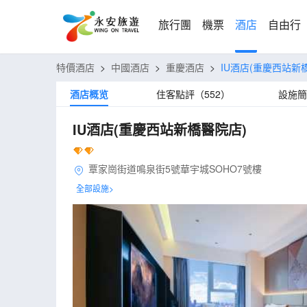
旅行團
機票
酒店
自由行
特價酒店
>
中國酒店
>
重慶酒店
>
IU酒店(重慶西站新
酒店概览
住客點評（552）
設施簡
IU酒店(重慶西站新橋醫院店)
覃家崗街道鳴泉街5號華宇城SOHO7號樓
全部設施>