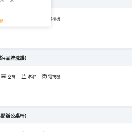
控+深睡眠床墊）
29
30
空調
淋浴
電視機
期
影+品牌洗護）
空調
淋浴
電視機
休閒辦公桌椅）