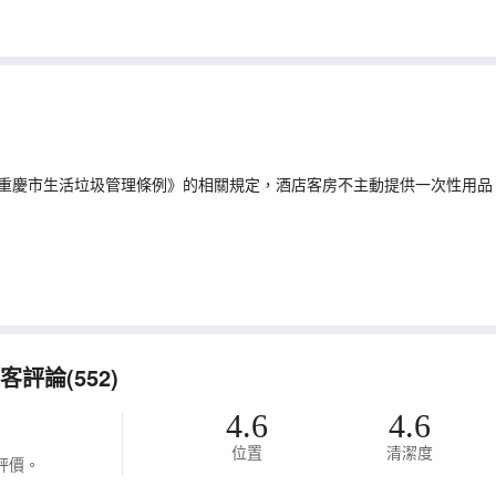
重慶市生活垃圾管理條例》的相關規定，酒店客房不主動提供一次性用品
可提前諮詢酒店，多有不便敬請諒解。
評論(552)
4.6
4.6
位置
清潔度
評價。