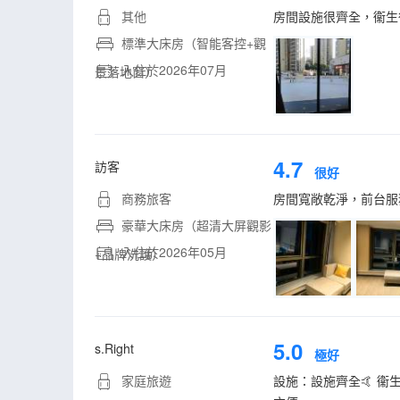
其他
房間設施很齊全，衞生
標準大床房（智能客控+觀
入住於2026年07月
景落地窗）
4.7
訪客
很好
商務旅客
房間寬敞乾淨，前台服
豪華大床房（超清大屏觀影
入住於2026年05月
+品牌洗護）
5.0
s.Right
極好
家庭旅遊
設施：設施齊全🤙 衞