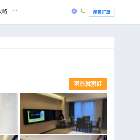
...
攻略
搜尋訂單
現在就預訂