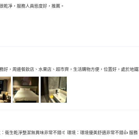
很乾凈，服務人員態度好，推薦。
務好，周邊餐飲店、水果店、超市齊，生活購物方便，位置好，處於地鐵環
生：衞生乾淨整潔無異味非常不錯🤙 環境：環境優美舒適非常不錯👍 服