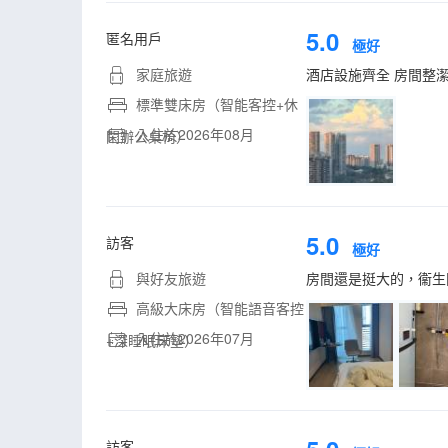
5.0
匿名用戶
極好
家庭旅遊
酒店設施齊全 房間整
標準雙床房（智能客控+休
入住於2026年08月
閑辦公桌椅）
5.0
訪客
極好
與好友旅遊
房間還是挺大的，衞生
高級大床房（智能語音客控
入住於2026年07月
+深睡眠床墊）
訪客