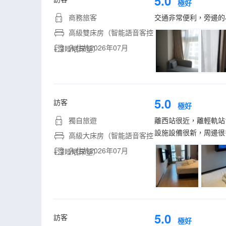
5.0
極好
商務旅客
交通非常便利，旁邊的
高級雙床房（智能語音客控
入住於2026年07月
+深睡眠床墊）
5.0
訪客
極好
獨自旅遊
離西站很近，離輕軌站
設施設備很新，周邊很
高級大床房（智能語音客控
入住於2026年07月
+深睡眠床墊）
5.0
訪客
極好