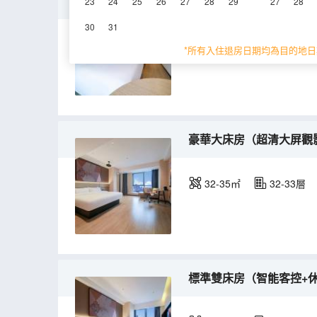
高級雙床房（智能語音客
23
24
25
26
27
28
29
27
28
30
31
25-28㎡
32-33層
*所有入住退房日期均為目的地日
豪華大床房（超清大屏觀
32-35㎡
32-33層
標準雙床房（智能客控+