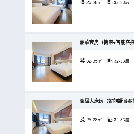
25-28㎡
32-33層
豪華套房（機麻+智能客
32-35㎡
32-33層
高級大床房（智能語音客
25-28㎡
32-33層