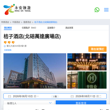
特價酒店
>
中國酒店
>
重慶酒店
>
桔子酒店(北碚萬達廣場店)
酒店概览
住客點評（543）
設施簡介
酒店政策
桔子酒店(北碚萬達廣場店)
雙元大道368號3幢1層
現在就預訂
全部設施>
2026年08月10日
週一
2026年08月11日
週二
1 晚
重新搜尋