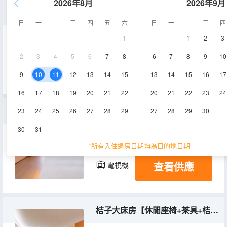
2026年8月
2026年9月
高級大床房【桔味洗沐+65寸電視投屏+寬敞明亮】
日
一
二
三
四
五
六
日
一
二
三
四
1
1
2
3
30㎡
4-8層
空調
2
3
4
5
6
7
8
6
7
8
9
10
查看供應
電視機
冰箱
9
10
11
12
13
14
15
13
14
15
16
17
16
17
18
19
20
21
22
20
21
22
23
24
桔子雙床房【全景落地窗+縉雲山景+小冰箱】
23
24
25
26
27
28
29
27
28
29
30
30
31
32㎡
4-8層
空調
*所有入住退房日期均為目的地日期
查看供應
電視機
冰箱
桔子大床房【休閒座椅+茶具+桔子精油洗護】