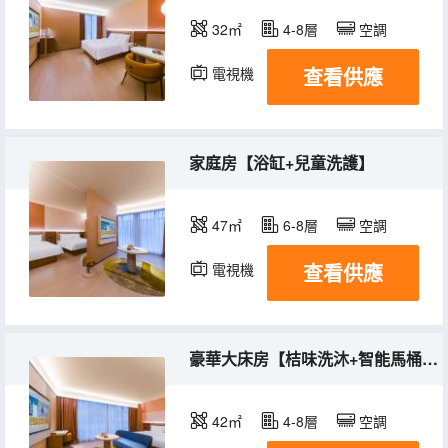
32㎡
4-8層
空調
查看供應
電視機
冰箱
家庭房【浴缸+兒童洗護】
47㎡
6-8層
空調
查看供應
電視機
冰箱
豪華大床房【桔味洗沐+智能馬桶+桔子糖】
42㎡
4-8層
空調