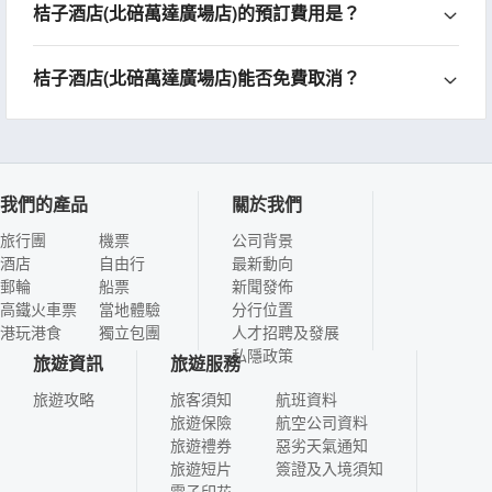
桔子酒店(北碚萬達廣場店)的預訂費用是？
桔子酒店(北碚萬達廣場店)能否免費取消？
我們的產品
關於我們
旅行團
機票
公司背景
酒店
自由行
最新動向
郵輪
船票
新聞發佈
高鐵火車票
當地體驗
分行位置
港玩港食
獨立包團
人才招聘及發展
私隱政策
旅遊資訊
旅遊服務
旅遊攻略
旅客須知
航班資料
旅遊保險
航空公司資料
旅遊禮券
惡劣天氣通知
旅遊短片
簽證及入境須知
電子印花