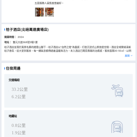
五是服務人員態度普遍好。
桔子酒店(北碚萬達廣場店)
開業時間：
2024
地址：
雙元大道368號3幢1層
桔子酒店坐落於風景名勝的縉雲山腳下，桔子酒店以“自然之橙”為靈感，打造沉浸式山景旅居空間。酒店全域縈繞清新
桔子香氛，從大堂到客房，每一縷氣息都傳遞着温暖與活力，未入酒店已聞見專屬的治癒感。客房面積30-50㎡，以明
快桔子色調鋪陳，智能設備覆蓋每個角落：智能控制燈光、窗簾、空調，電動馬桶、無線充電面板等細節提升旅居便捷
展開
度為現代旅人打造科技感空間，搭配全景落地窗，將縉雲山四季流轉的山景框入畫中。24小時待命的智能配送機器人
“小桔”穿梭於走廊，可精準送達餐食、物品，實現無接觸服務；能容納80人多功能會議室配備高清投影、智能白板，支
持視頻會議與分屏演示，無論是企業培訓、小型論壇，校友聚會皆能在此找到理想場景。24小時開放的自助健身房直面
住宿周邊
山景，運動時彷彿與自然共呼吸；自助洗衣房配備桔子味洗衣液，讓衣物在清新中煥新，長住客人亦能感受家的舒適。
每日晨間的"橙意早餐"是點睛之筆，那口令人難忘的橙皮牛肉麪，搭配60餘種中西式餐點共同編織成一段“有温度的旅居
記憶”。無論是商務差旅、家庭度假，或是尋一處山景療愈身心，這裏都將成為您的理想之選。
交通樞紐
33.2公里
6.2公里
地鐵站
0.8公里
1.9公里