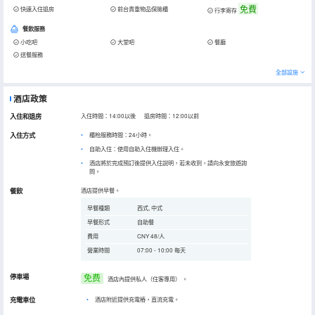
免費
快速入住退房
前台貴重物品保險櫃
行李寄存
餐飲服務
小吃吧
大堂吧
餐廳
送餐服務
全部設施
酒店政策
入住和退房
入住時間：14:00以後 退房時間：12:00以前
入住方式
櫃枱服務時間：24小時。
自助入住：使用自助入住機辦理入住。
酒店將於完成預訂後提供入住說明，若未收到，請向永安旅遊詢
問。
餐飲
酒店提供早餐。
早餐種類
西式, 中式
早餐形式
自助餐
費用
CNY 48/人
營業時間
07:00 - 10:00 每天
停車場
免费
酒店內提供私人（住客專用）
。
充電車位
•
酒店附近提供充電樁，直流充電。