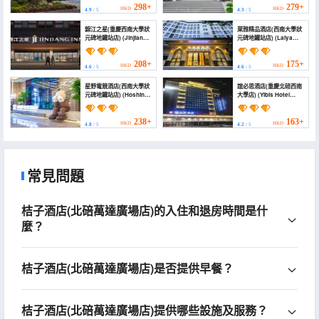
Yuan Bei Light Rail
Jialing Style Pedestrian
298+
279+
HKD
HKD
4.9
/ 5
4.3
/ 5
station))
Street Branch))
錦江之星(重慶西南大學狀
萊雅精品酒店(西南大學狀
元碑地鐵站店) (Jinjiang
元碑地鐵站店) (Laiya
Star Chongqing
Boutique Hotel
Zhuangyuan tablet
(Southwest University
subway station store)
Zhuangyuanbei
208+
175+
HKD
HKD
4.6
/ 5
4.6
/ 5
Subway Station))
星野電競酒店(西南大學狀
誼必思酒店(重慶北碚西南
元碑地鐵站店) (Hoshino
大學店) (Yibis Hotel
E-sports Hotel
(Chongqing Beibei
(Southwest University
Southwest University))
Zhuangyuanbei
238+
163+
HKD
HKD
4.8
/ 5
4.2
/ 5
Subway Station))
常見問題
桔子酒店(北碚萬達廣場店)的入住和退房時間是什
麼？
桔子酒店(北碚萬達廣場店)是否提供早餐？
桔子酒店(北碚萬達廣場店)提供哪些設施及服務？