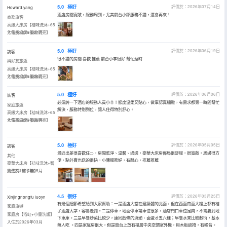
5.0
極好
評價於：2026年07月14日
Howard.yang
酒店房間寬敞，服務周到，尤其前台小鄒服務不錯，還會再來！
商務旅客
高級大床房【桔味洗沐+65
寸電視投屏+寬敞明亮】
入住於2026年07月
5.0
極好
評價於：2026年06月19日
訪客
很不錯的房間 喜歡 推薦 前台小李很好 幫忙延時
與好友旅遊
高級大床房【桔味洗沐+65
寸電視投屏+寬敞明亮】
入住於2026年06月
5.0
極好
評價於：2026年06月06日
訪客
必須誇一下酒店的服務人員小辛！態度温柔又貼心，做事認真細緻，有需求都第一時間幫忙
家庭旅遊
解決，服務特別到位，讓人住得特別舒心。
高級大床房【桔味洗沐+65
寸電視投屏+寬敞明亮】
入住於2026年06月
5.0
極好
評價於：2026年05月05日
訪客
最近出差很喜歡住🍊，房間乾淨、温馨、通透，豪華大床房佈局很舒服，很寬敞，周邊很方
其他
便，點外賣也送的很快，小陳服務好，有耐心，推薦推薦
豪華大床房【桔味洗沐+智
能馬桶+桔子糖】
入住於2026年05月
4.5
很好
評價於：2026年03月25日
Xinjingnongfu luoyn
有幾個細節希望給到大家幫助：一是酒店大堂在建築體的北面，但在西面南面大樓上都有桔
家庭旅遊
子酒店大字，容易走錯。二是停車，地面停車場車位很多，酒店門口車位足夠，不需要到地
家庭房【浴缸+小童洗護】
下車庫。三是早餐炒菜比較少，連同麪條的澆頭、鹵蛋才五六樣；早餐水果比較敷衍，基本
入住於2026年03月
無人吃 。四是家庭房很大，但是窗台上放有樓層中央空調室外機，用木板遮掩，有噪音。