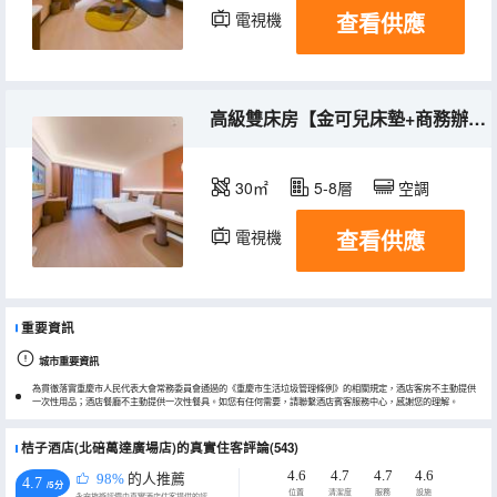
查看供應
電視機
冰箱
高級雙床房【金可兒床墊+商務辦公桌】
30㎡
5-8層
空調
查看供應
電視機
冰箱
重要資訊
城市重要資訊
為貫徹落實重慶市人民代表大會常務委員會通過的《重慶市生活垃圾管理條例》的相關規定，酒店客房不主動提供
一次性用品；酒店餐廳不主動提供一次性餐具。如您有任何需要，請聯繫酒店賓客服務中心，感謝您的理解。
桔子酒店(北碚萬達廣場店)的真實住客評論(543)
4.6
4.7
4.7
4.6
98%
的人推薦
4.7
/5分
位置
清潔度
服務
設施
永安旅遊評價由真實酒店住客提供的評價。