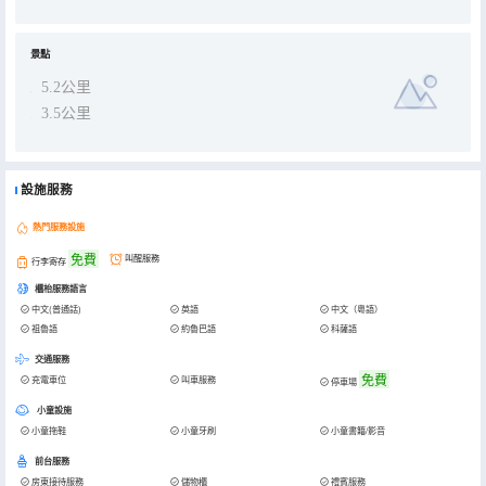
景點
5.2公里
3.5公里
設施服務
熱門服務設施
免費
叫醒服務
行李寄存
櫃枱服務語言
中文(普通話)
英語
中文（粵語）
祖魯語
約魯巴語
科薩語
交通服務
免費
充電車位
叫車服務
停車場
小童設施
小童拖鞋
小童牙刷
小童書籍/影音
前台服務
房東接待服務
儲物櫃
禮賓服務