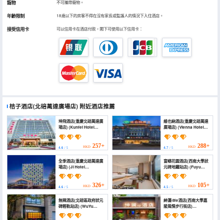
寵物
不可攜帶寵物。
年齡限制
18歲以下的房客不得在沒有家長或監護人的情況下入住酒店。
接受信用卡
可以信用卡在酒店付款，閣下可使用以下信用卡：
桔子酒店(北碚萬達廣場店)
附近酒店推薦
坤飛酒店(重慶北碚萬達廣
維也納酒店(重慶北碚萬達
場店) (Kunfei Hotel
廣場店) (Vienna Hotel
(Chongqing Beibei
(Chongqing Beibei
Wanda Plaza))
Wanda Plaza))
257+
288+
HKD
HKD
4.6
/ 5
4.7
/ 5
全季酒店(重慶北碚萬達廣
富嶼花園酒店(西南大學狀
場店) (JI Hotel
元碑地鐵站店) (Fuyu
(Chongqing Beibei
Garden Hotel
Wanda Plaza))
(Southwest University
Zhuangyuanbei
326+
105+
HKD
HKD
4.6
/ 5
4.5
/ 5
Subway Station))
無隅酒店(北碚區政府狀元
紳瀾·life酒店(西南大學嘉
碑輕軌站店) (WuYu
陵風情步行街店)
Hotel（Beibei District
(Shenlan·Life Hotel
Government Zhuang
(Southwest University