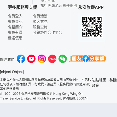
旅行團報名及責任細則
更多服務與支援
永安旅遊APP
會員登入
會員活動
會員登記
顧客意見
會籍簡介
服務查詢
會員有賞
分銷夥伴合作平台
精選優惠
關注我們
[object Object]
本網頁所顯示之價格因應產品種類及出發日期而有所不同，不包括
站點地圖
私隱
|
任何稅項、燃油附加費、行政費、簽証費、服務費(旅行團適用)及
政策
其他應繳費用
© 1999 - 2026 香港永安旅遊有限公司 Hong Kong Wing On
Travel Service Limited. All Rights Reserved. 牌照號碼: 350074