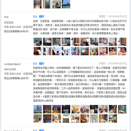
5.0
極好
評價於：2026年06月30日
Fzxi
設施：全屋智能，設施算很新，小度小度可以控制大部分的設備😄很方便～小朋友玩的不亦
家庭旅遊
樂乎 衞生：很乾凈，基本沒有看到水漬或者明顯沒弄乾凈的地方，還是很放心讓孩子到處
特惠·高級大床房（高層側面
跑着玩的 環境：很方便，去哪裡都不會太遠，也可以去附近看無人機表演，前台有專門發
看江+全屋智能+小冰箱）
入住於2026年06月
短訊，大落地窗，夜景也很美！ 服務：很好，相應很快，有什麼需要都會馬上滿足，
5.0
極好
評價於：2026年06月26日
Luckyyangyusi
和姐妹吃完臨江烤肉，恰好綿綿細雨，選了最近的地兒住下。晚上打開窗簾，能看到右側的
與好友旅遊
朝天門大橋，早上可以清楚看到，江中郵輪風景近在咫尺，真是南濱路一線江景，視野開
特惠·高級大床房（高層側面
闊！ 不愧是洲際旗下的酒店，開門左右兩側洗漱區，偏清澈見底的海水藍，很治癒。床品
看江+全屋智能+小冰箱）
入住於2026年06月
枕頭都很柔軟舒適，一覺到天亮！房間還有智能小杜，可以讓它打開電視、打開窗簾，開關
燈，真是解放雙手！ 衞生環境乾淨整潔，設計特別貼心，乾濕分離！交通很便利，坐船能
直達解放碑洪崖洞等景點！工作人員熱情周到，設施很完善。 洗護用品都是成套配置，80
多種早餐，品類豐富，樓下有室內、室外停車場，車位充足，不管家人朋友出遊，還是出差
挺合適。 #重慶江景酒店#重慶酒店推薦#重慶南濱路酒店#重慶住宿#重慶旅遊#差旅酒店#
重慶酒店#山城住宿
5.0
極好
評價於：2026年06月23日