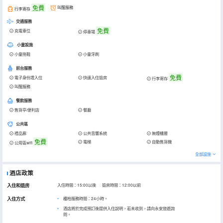
免費
叫醒服務
行李寄存
交通服務
免費
充電車位
停車場
小童設施
小童拖鞋
小童牙刷
前台服務
免費
電子身份證入住
快速入住退房
行李寄存
叫醒服務
餐飲服務
售貨亭/便利店
餐廳
公共區
禮品廊
公共音響系統
無煙樓層
免費
電梯
自動售貨機
公用區wifi
全部設施
酒店政策
入住和退房
入住時間：15:00以後 退房時間：12:00以前
入住方式
櫃枱服務時間：24小時。
酒店將於完成預訂後提供入住說明，若未收到，請向永安旅遊詢
問。