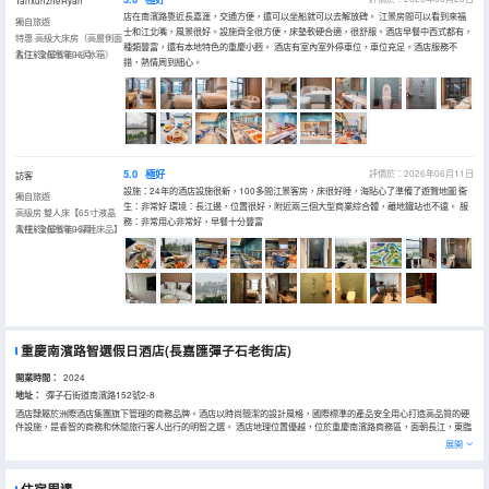
TanxunzheRyan
店在南濱路靠近長嘉滙，交通方便，還可以坐船就可以去解放碑。 江景房間可以看到來福
獨自旅遊
士和江北嘴，風景很好。設施齊全很方便，床墊軟硬合適，很舒服。酒店早餐中西式都有，
特惠·高級大床房（高層側面
種類豐富，還有本地特色的重慶小麪。 酒店有室內室外停車位，車位充足。酒店服務不
看江+全屋智能+小冰箱）
入住於2026年06月
錯，熱情周到細心。
5.0
極好
評價於：2026年06月11日
訪客
設施：24年的酒店設施很新，100多間江景客房，床很好睡，海貼心了準備了遊覽地圖 衞
獨自旅遊
生：非常好 環境：長江邊，位置很好，附近兩三個大型商業綜合體，離地鐵站也不遠。 服
高級房·雙人床【65寸液晶
務：非常用心非常好，早餐十分豐富
電視+全屋智能+深睡床品】
入住於2026年06月
重慶南濱路智選假日酒店(長嘉匯彈子石老街店)
開業時間：
2024
地址：
彈子石街道南濱路152號2-8
酒店隸屬於洲際酒店集團旗下管理的商務品牌。酒店以時尚簡潔的設計風格，國際標準的產品安全用心打造高品質的硬
件設施，是睿智的商務和休閒旅行客人出行的明智之選。 酒店地理位置優越，位於重慶南濱路商務區，面朝長江，東臨
彈子石老街、長嘉匯商業區和南濱路風景區，客房走廊可享寧靜恬適的庭院景觀。距離重慶江北國際機場、重慶北站很
展開
近。酒店臨近重慶南山風景區、老君洞道觀、重慶解放碑、出去朝天門來福士廣場、洪崖洞民俗風貌區、江北大劇院等
旅遊景點，滿足您商旅出行的需求。 酒店共有智能化管理客房多間，貼心配置了柔軟大床、精緻舒爽的沐浴設施、65寸
的液晶平板電視、免費的高速網絡以及豐盛可口的早餐；明快的線條、歡欣的色彩，為您營造舒適而温暖、便捷而高效