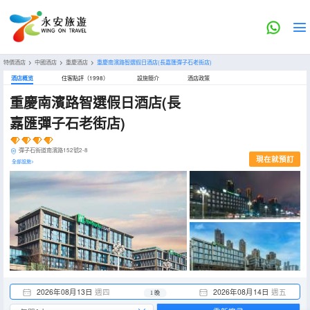
特價酒店
>
中國酒店
>
重慶酒店
>
重慶南濱路智選假日酒店(長嘉匯彈子石老街店)
酒店概览
住客點評（1998）
設施簡介
酒店政策
重慶南濱路智選假日酒店(長
嘉匯彈子石老街店)
彈子石街道南濱路152號2-8
現在就預訂
全部設施>
2026年08月13日
週四
2026年08月14日
週五
1 晚