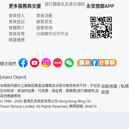
旅行團報名及責任細則
更多服務與支援
永安旅遊APP
會員登入
會員活動
會員登記
顧客意見
會籍簡介
服務查詢
會員有賞
分銷夥伴合作平台
精選優惠
關注我們
[object Object]
本網頁所顯示之價格因應產品種類及出發日期而有所不同，不包括
站點地圖
私隱
|
任何稅項、燃油附加費、行政費、簽証費、服務費(旅行團適用)及
政策
其他應繳費用
© 1999 - 2026 香港永安旅遊有限公司 Hong Kong Wing On
Travel Service Limited. All Rights Reserved. 牌照號碼: 350074