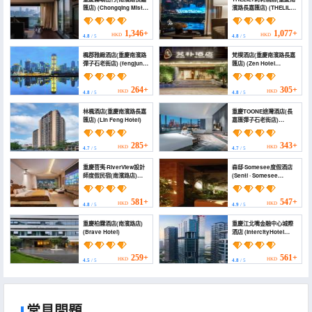
匯店) (Chongqing Mist
濱路長嘉匯店) (THELILY
Isle Riverside Resort
Designer Hotel
Hotel (Nanbin Road
(Chongqing
Changjiahui Branch))
Changjiahui Store))
1,346+
1,077+
HKD
HKD
4.8
/ 5
4.8
/ 5
楓郡雅緻酒店(重慶南濱路
梵樸酒店(重慶南濱路長嘉
彈子石老街店) (fengjun
匯店) (Zen Hotel
yazhi Hotel (Chongqing
(Chongqing Nanbin
Nanbin Road Danzishi
Road Changjiahui))
Old Street))
264+
305+
HKD
HKD
4.8
/ 5
4.8
/ 5
林楓酒店(重慶南濱路長嘉
重慶TOONE途灣酒店(長
匯店) (Lin Feng Hotel)
嘉匯彈子石老街店)
(Chongqing TOONE
Tuwan Hotel)
285+
343+
HKD
HKD
4.7
/ 5
4.7
/ 5
重慶菩夷·RiverView設計
森邸·Somesee度假酒店
師度假民宿(南濱路店)
(Senti · Somesee
(Chongqing Puyi
Resort Hotel)
·RiverView Designer
Holiday Homestay
581+
547+
HKD
HKD
4.8
/ 5
4.9
/ 5
(Nanbin Road Store))
重慶柏霧酒店(南濱路店)
重慶江北嘴金融中心城際
(Brave Hotel)
酒店 (IntercityHotel
ChongqingJiangbei zui
Financial City)
259+
561+
HKD
HKD
4.5
/ 5
4.8
/ 5
常見問題