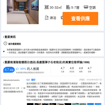
30-32㎡
5-7層
空調
查看供應
淋浴
電視機
冰箱
重要資訊
城市重要資訊
為貫徹落實重慶市人民代表大會常務委員會通過的《重慶市生活垃圾管理條例》的相關規定，酒店客房不主動提供
一次性用品；酒店餐廳不主動提供一次性餐具。如您有任何需要，請聯繫酒店賓客服務中心，感謝您的理解。
重慶南濱路智選假日酒店(長嘉匯彈子石老街店)的真實住客評論(1998)
4.7
4.8
4.8
4.7
99%
的人推薦
4.7
/5分
位置
清潔度
服務
設施
永安旅遊評價由真實酒店住客提供的評價。
5.0
極好
評價於：2026年08月07日
Aidushuduhaoshu
這次來重慶入住了南濱路智選假日酒店（長嘉滙彈子石老街店），位置真的挑得太妙了。南
家庭旅遊
濱路主道邊上，面朝長江，背後就是長嘉滙購物公園，再走幾步就是彈子石老街——老街
優享房·超大床·江景 （一線
“一街兩埠四院十景”順着九級坡地鋪開，開埠老建築裏塞着咖啡館、文創店和地道渝味，晚
江景+全屋智能+小冰箱）
入住於2026年08月
上燈光一亮，對面渝中半島的夜景直接框進視線裏。 這種“樓下商圈煙火、進門庭院清靜”的
鬧中取靜感，在重慶很難得。 洲際旗下品牌，房間寬敞明亮，床品舒適，早晨的本地特色
早點小吃豐富多樣，吃飽飽逛街。滿意的旅行智選。