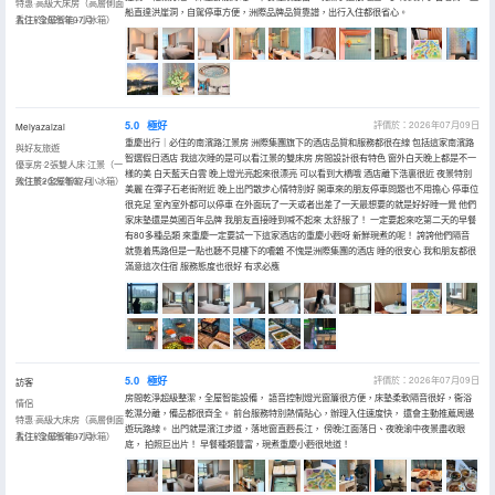
特惠·高級大床房（高層側面
船直達洪崖洞，自駕停車方便，洲際品牌品質靠譜，出行入住都很省心。
看江+全屋智能+小冰箱）
入住於2026年07月
5.0
極好
評價於：2026年07月09日
Meiyazaizai
重慶出行｜必住的南濱路江景房 洲際集團旗下的酒店品質和服務都很在線 包括這家南濱路
與好友旅遊
智選假日酒店 我這次睡的是可以看江景的雙床房 房間設計很有特色 窗外白天晚上都是不一
優享房·2張雙人床·江景（一
樣的美 白天藍天白雲 晚上燈光亮起來很漂亮 可以看到大橋哦 酒店離下浩裏很近 夜景特別
線江景+全屋智能+小冰箱）
入住於2026年07月
美麗 在彈子石老街附近 晚上出門散步心情特別好 開車來的朋友停車問題也不用擔心 停車位
很充足 室內室外都可以停車 在外面玩了一天或者出差了一天最想要的就是好好睡一覺 他們
家床墊還是英國百年品牌 我朋友直接睡到喊不起來 太舒服了！ 一定要起來吃第二天的早餐
有80多種品類 來重慶一定要試一下這家酒店的重慶小麪呀 新鮮現煮的呢！ 誇誇他們隔音
就靠着馬路但是一點也聽不見樓下的嘈雜 不愧是洲際集團的酒店 睡的很安心 我和朋友都很
滿意這次住宿 服務態度也很好 有求必應
5.0
極好
評價於：2026年07月09日
訪客
房間乾淨超級整潔，全屋智能設備， 語音控制燈光窗簾很方便，床墊柔軟隔音很好，衞浴
情侶
乾濕分離，備品都很齊全。 前台服務特別熱情貼心，辦理入住速度快， 還會主動推薦周邊
特惠·高級大床房（高層側面
遊玩路線。 出門就是濱江步道，落地窗直麪長江， 傍晚江面落日、夜晚渝中夜景盡收眼
看江+全屋智能+小冰箱）
入住於2026年07月
底， 拍照巨出片！ 早餐種類豐富，現煮重慶小麪很地道！