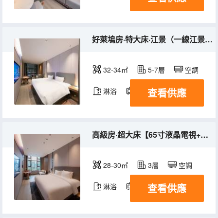
好萊塢房·特大床·江景（一線江景+全屋智能+小冰箱）
32-34㎡
5-7層
空調
查看供應
淋浴
電視機
冰箱
高級房·超大床【65寸液晶電視+全屋智能+深睡床品】
28-30㎡
3層
空調
查看供應
淋浴
電視機
冰箱