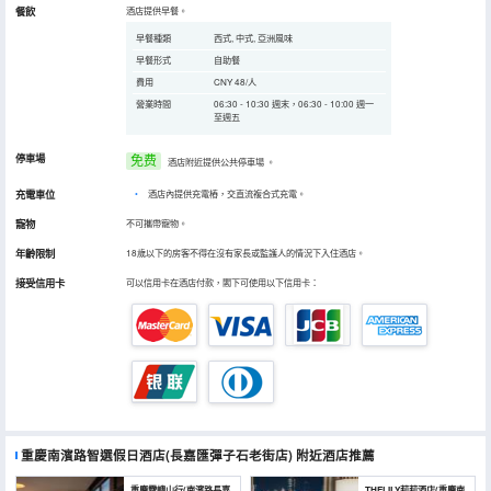
餐飲
酒店提供早餐。
早餐種類
西式, 中式, 亞洲風味
早餐形式
自助餐
費用
CNY 48/人
營業時間
06:30 - 10:30 週末，06:30 - 10:00 週一
至週五
停車場
免费
酒店附近提供公共停車場
。
充電車位
•
酒店內提供充電樁，交直流複合式充電。
寵物
不可攜帶寵物。
年齡限制
18歲以下的房客不得在沒有家長或監護人的情況下入住酒店。
接受信用卡
可以信用卡在酒店付款，閣下可使用以下信用卡：
重慶南濱路智選假日酒店(長嘉匯彈子石老街店)
附近酒店推薦
重慶霧嶼山行(南濱路長嘉
THELILY莉莉酒店(重慶南