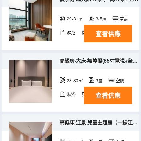
29-31㎡
3-5層
空調
查看供應
淋浴
電視機
冰箱
高級房·大床·無障礙(65寸電視+全屋智能+小冰箱)
28-30㎡
3層
空調
查看供應
淋浴
電視機
冰箱
高低床·江景·兒童主題房（一線江景+全屋智能）