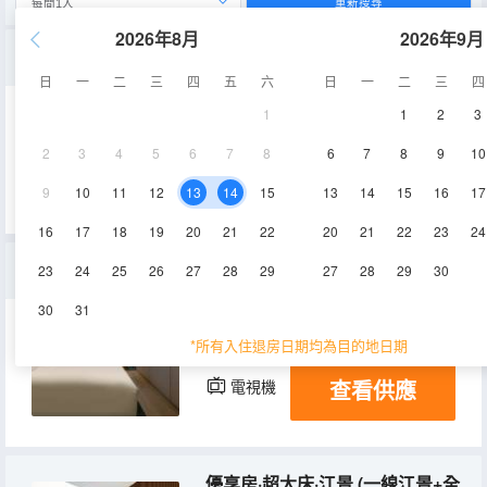
重新搜尋
2026年8月
2026年9月
優享房·2張雙人床·江景(一線江景+全屋智能+小冰箱)
日
一
二
三
四
五
六
日
一
二
三
四
1
1
2
3
29-31㎡
3-5層
空調
2
3
4
5
6
7
8
6
7
8
9
10
查看供應
淋浴
電視機
冰箱
9
10
11
12
13
14
15
13
14
15
16
17
16
17
18
19
20
21
22
20
21
22
23
24
榻榻米·江景·兒童主題房（一線江景+全屋智能）
23
24
25
26
27
28
29
27
28
29
30
30
31
30-32㎡
7層
空調
*所有入住退房日期均為目的地日期
查看供應
電視機
優享房·超大床·江景 (一線江景+全屋智能+小冰箱)