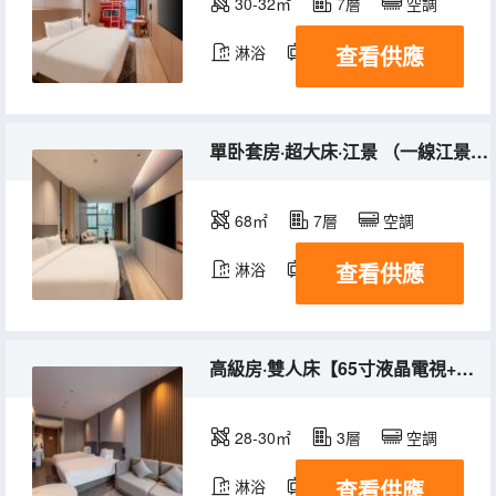
30-32㎡
7層
空調
查看供應
淋浴
電視機
冰箱
單卧套房·超大床·江景 （一線江景+全屋智能）
68㎡
7層
空調
查看供應
淋浴
電視機
冰箱
高級房·雙人床【65寸液晶電視+全屋智能+深睡床品】
28-30㎡
3層
空調
查看供應
淋浴
電視機
冰箱