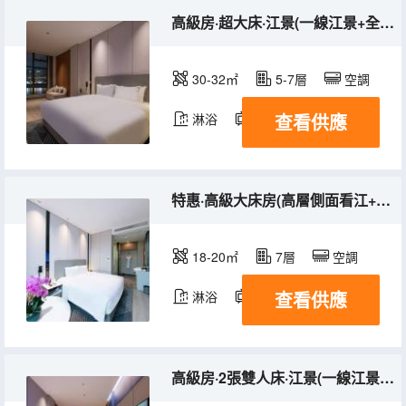
高級房·超大床·江景(一線江景+全屋智能+小冰箱)
30-32㎡
5-7層
空調
查看供應
淋浴
電視機
冰箱
特惠·高級大床房(高層側面看江+全屋智能+小冰箱)
18-20㎡
7層
空調
查看供應
淋浴
電視機
冰箱
高級房·2張雙人床·江景(一線江景+全屋智能+小冰箱)