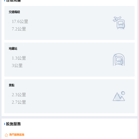
住宿周邊
的輕鬆氛圍，讓您尊享物有所值。簡單，睿智的出行體驗！
交通樞紐
17.6公里
7.2公里
地鐵站
1.3公里
3公里
景點
2.3公里
2.7公里
設施服務
熱門服務設施