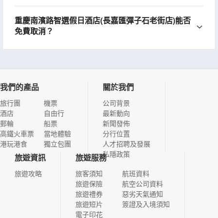
重慶南濱路智選假日酒店(長嘉匯彈子石老街店)能否
免費取消？
我們的產品
關於我們
旅行團
機票
公司背景
酒店
自由行
最新動向
郵輪
船票
新聞發佈
高鐵火車票
當地體驗
分行位置
港玩港食
獨立包團
人才招聘及發展
私隱政策
旅遊資訊
旅遊服務
旅遊攻略
旅客須知
航班資料
旅遊保險
航空公司資料
旅遊禮券
惡劣天氣通知
旅遊短片
簽證及入境須知
電子印花