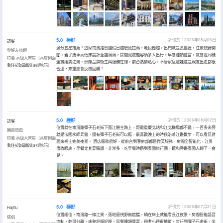
5.0
極好
評價於：2026年08月06日
訪客
滿分五星推薦！這家南濱路智選假日體驗感拉滿。地段優越，出門就是長嘉滙，江景視野開
與好友旅遊
闊。親子纜車高低床設計童趣滿滿，房間寬敞能容納多人出行。早餐種類豐富，就餐區同樣
特惠·高級大床房（高層側面
坐擁絕美江景。洲際品牌衞生與服務在線，前台熱情貼心，不管家庭遛娃還是親友出遊都很
看江+全屋智能+小冰箱）
入住於2026年08月
合適，來重慶會反覆回購！
5.0
極好
評價於：2026年08月02日
訪客
位置就在南濱路彈子石老街下面江邊主路上，距離重慶北站和江北機場都不遠，一百多米旁
獨自旅遊
就是法國水師兵營，還有彈子石老街可以逛，最喜歡晚上的時候沿着江邊散步，可以看見對
特惠·高級大床房（高層側面
面來福士完美夜景。 酒店服務很好，從前台到客房部都是微笑服務，房間全智能化，江景
看江+全屋智能+小冰箱）
入住於2026年07月
盡收眼底，早餐尤其要稱讚，非常多，吃早餐時遇到泰國旅行團，還和旁邊泰國人聊了一會
兒。
5.0
極好
評價於：2026年07月31日
Hajitu
位置絕佳，南濱路一線江景，落地窗視野無遮擋，躺在床上就能看長江夜景。房間智能語音
情侶
控制，乾濕分離，床墊舒服好睡。早餐種類豐富，現煮小麪很地道。步行到彈子石老街，坐