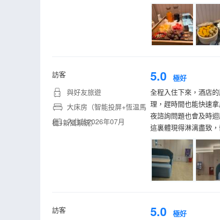
5.0
訪客
極好
與好友旅遊
全程入住下來，酒店的
理，趕時間也能快速拿
大床房（智能投屏+恆温馬
夜諮詢問題也會及時迴
入住於2026年07月
桶+新風系統）
這裏體現得淋漓盡致，
5.0
訪客
極好