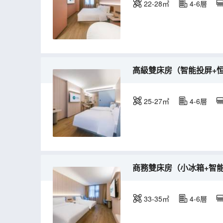
22-28㎡
4-6層
高級雙床房（智能投屏+
25-27㎡
4-6層
商務雙床房（小冰箱+智
33-35㎡
4-6層