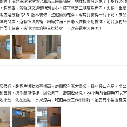
斷選了漢庭重慶沙坪壩火車站三峽廣場店，地理位置真的絕了！步行3分
，趕高鐵、轉軌道交通都特別省心。樓下就是三峽廣場商圈，火鍋、重慶
酒店是最新的3.51版本裝修，整體簡約乾淨，客房打掃得一絲不苟，床
燈光窗簾，還有恆温馬桶，細節拉滿。自助入住機不用排隊，前台服務熱
性價比超高，來沙坪壩旅遊首選這家，下次來還會入住呢！
都很近，跑客戶通勤效率很高。房間配有寬大書桌，插座接口充足，辦公充
和窗簾，操作簡單便捷，辦公累了一鍵關燈休息。24小時前台隨時可以
地小麪、粥品麪點、水果涼菜，吃飽再去工作剛剛好。配套有小型健身房