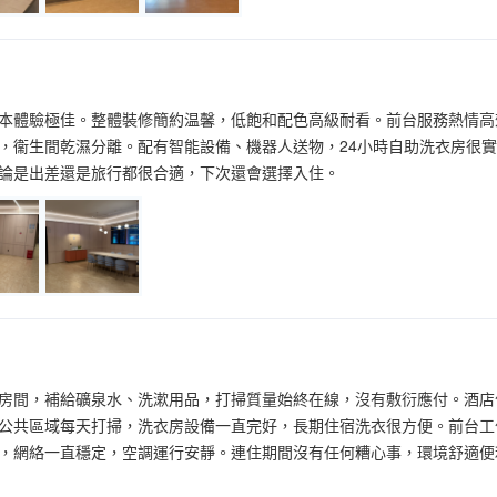
新版本體驗極佳。整體裝修簡約温馨，低飽和配色高級耐看。前台服務熱情
，衞生間乾濕分離。配有智能設備、機器人送物，24小時自助洗衣房很
論是出差還是旅行都很合適，下次還會選擇入住。
房間，補給礦泉水、洗漱用品，打掃質量始終在線，沒有敷衍應付。酒店
公共區域每天打掃，洗衣房設備一直完好，長期住宿洗衣很方便。前台工
，網絡一直穩定，空調運行安靜。連住期間沒有任何糟心事，環境舒適便