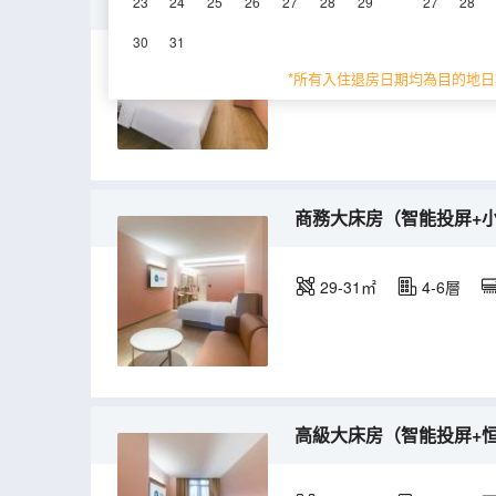
大床房（智能投屏+恒温
23
24
25
26
27
28
29
27
28
30
31
20-27㎡
4-6層
*所有入住退房日期均為目的地日
商務大床房（智能投屏+
29-31㎡
4-6層
高級大床房（智能投屏+