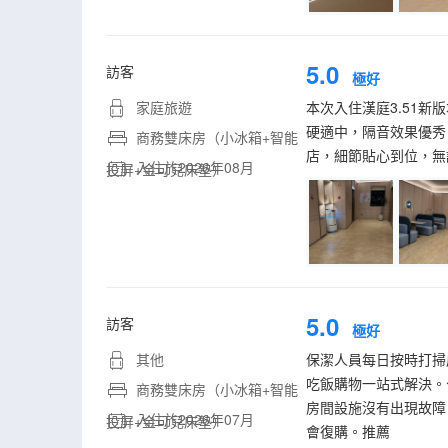
5.0
訪客
極好
家庭旅遊
本次入住漢庭3.51
硬適中，隔音效果優秀
商務雙床房（小冰箱+智能
店，細節貼心到位，無
入住於2026年08月
投屏+金可兒床墊）
5.0
訪客
極好
其他
保潔人員每日按時打掃
吃飯購物一站式解決。
商務雙床房（小冰箱+智能
房間設施沒有出現故障
入住於2026年07月
投屏+金可兒床墊）
會復購。推薦