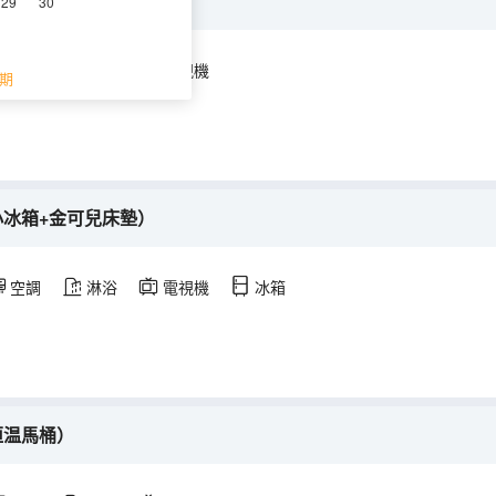
馬桶+新風系統）
29
30
空調
淋浴
電視機
期
小冰箱+金可兒床墊）
空調
淋浴
電視機
冰箱
恒温馬桶）