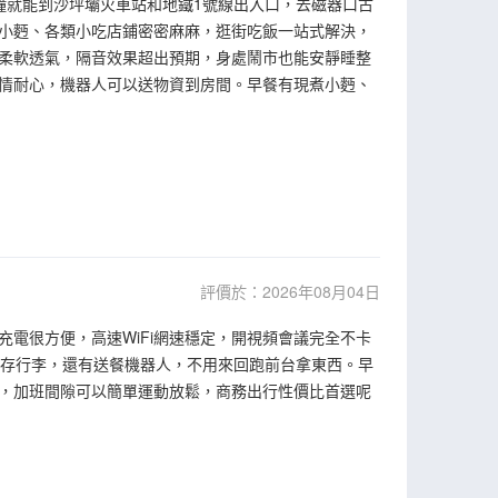
鐘就能到沙坪壩火車站和地鐵1號線出入口，去磁器口古
小麪、各類小吃店鋪密密麻麻，逛街吃飯一站式解決，
品柔軟透氣，隔音效果超出預期，身處鬧市也能安靜睡整
情耐心，機器人可以送物資到房間。早餐有現煮小麪、
評價於：2026年08月04日
電很方便，高速WiFi網速穩定，開視頻會議完全不卡
寄存行李，還有送餐機器人，不用來回跑前台拿東西。早
，加班間隙可以簡單運動放鬆，商務出行性價比首選呢