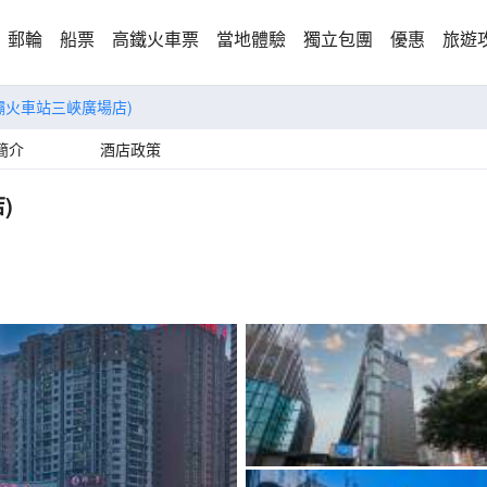
郵輪
船票
高鐵火車票
當地體驗
獨立包團
優惠
旅遊
壩火車站三峽廣場店)
簡介
酒店政策
)