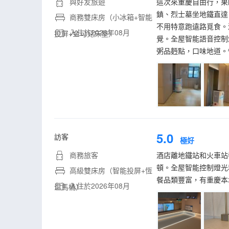
與好友旅遊
這次來重慶自由行，果
鎮、烈士墓坐地鐵直達
商務雙床房（小冰箱+智能
不用特意跑遠路覓食。
入住於2026年08月
投屏+金可兒床墊）
覺。全屋智能語音控制
粥品麪點，口味地道。
5.0
訪客
極好
商務旅客
酒店離地鐵站和火車站
頓。全屋智能控制燈光
高級雙床房（智能投屏+恆
餐品類豐富，有重慶本
入住於2026年08月
温馬桶）