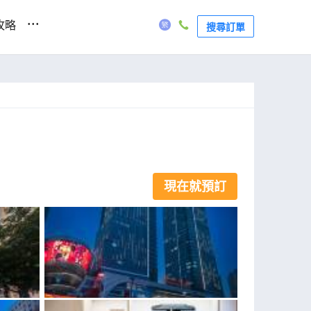
...
攻略
搜尋訂單
現在就預訂