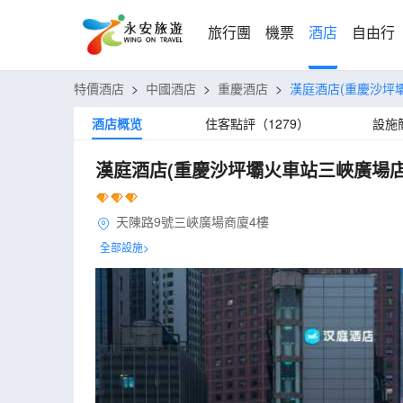
旅行團
機票
酒店
自由行
特價酒店
>
中國酒店
>
重慶酒店
>
漢庭酒店(重慶沙坪
酒店概览
住客點評（1279）
設施
漢庭酒店(重慶沙坪壩火車站三峽廣場店
天陳路9號三峽廣場商廈4樓
全部設施>