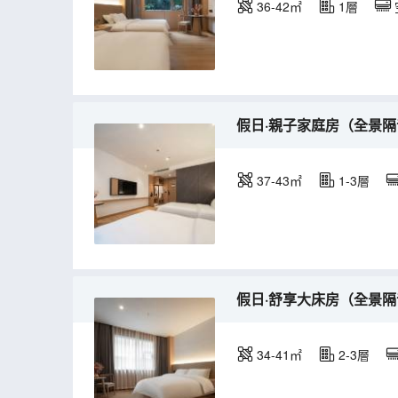
36-42㎡
1層
假日·親子家庭房（全景隔
37-43㎡
1-3層
假日·舒享大床房（全景隔
34-41㎡
2-3層