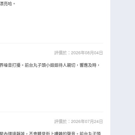
漂亮哈。
評價於：2026年08月04日
界噪音打擾。前台丸子頭小姐姐待人親切，響應及時，
評價於：2026年07月24日
屋內環境靜謐，不會聽見街上嘈雜的聲音。前台丸子頭