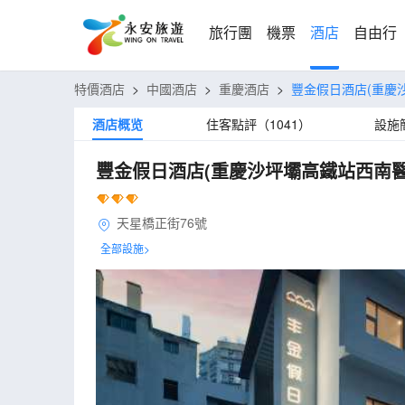
旅行團
機票
酒店
自由行
特價酒店
>
中國酒店
>
重慶酒店
>
豐金假日酒店(重慶
酒店概览
住客點評（1041）
設施
豐金假日酒店(重慶沙坪壩高鐵站西南醫
天星橋正街76號
全部設施>