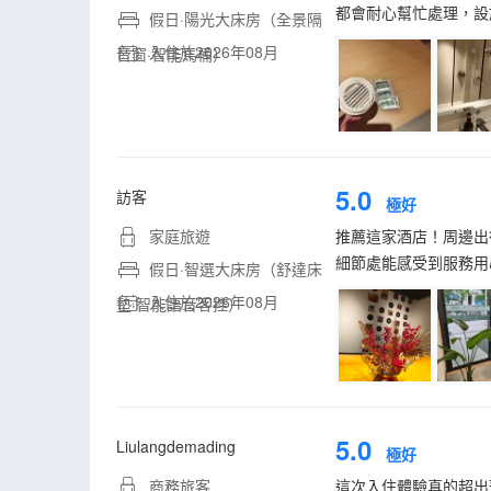
都會耐心幫忙處理，設
假日·陽光大床房（全景隔
入住於2026年08月
音窗·智能馬桶）
5.0
訪客
極好
家庭旅遊
推薦這家酒店！周邊出
細節處能感受到服務用
假日·智選大床房（舒達床
入住於2026年08月
墊·智能語音客控）
5.0
Liulangdemading
極好
商務旅客
這次入住體驗真的超出