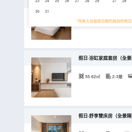
假日·陽光大床房（全景隔
23
24
25
26
27
28
29
27
28
30
31
24-28㎡
2-3層
*所有入住退房日期均為目的地日
假日·浴缸家庭套房（全景
55-62㎡
2-3層
假日·舒享雙床房（全景隔