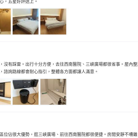
心，五星好評送上。
，沒有踩雷。出行十分方便，去往西南醫院、三峽廣場都很省事。屋內整
，諮詢路線都會耐心指引，整體各方面都讓人滿意。
區位佔很大優勢，逛三峽廣場、前往西南醫院都很便捷。房間安靜不嘈雜