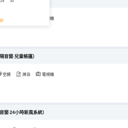
音窗·智能馬桶）
29
30
空調
淋浴
電視機
期
隔音窗·兒童帳篷）
空調
淋浴
電視機
音窗·24小時新風系統）