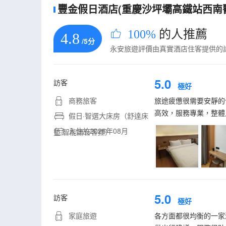
豐金假日酒店(重慶沙坪壩高鐵站西南醫院
100%
的人推薦
4.8
/5分
永安旅遊評價由真實酒店住客提供的
5.0
訪客
極好
商務旅客
旅途疲憊很需要安靜的
高效，服務專業，整體
假日·智選大床房（舒達床
入住於2026年08月
墊·智能語音客控）
5.0
訪客
極好
家庭旅遊
各方面都很均衡的一家