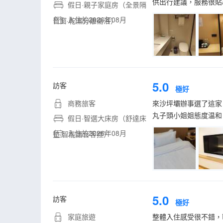
供出行建議，服務很貼
假日·親子家庭房（全景隔
入住於2026年08月
音窗·乾濕分離衞浴）
5.0
訪客
極好
商務旅客
來沙坪壩辦事選了這家
丸子頭小姐姐態度温和
假日·智選大床房（舒達床
入住於2026年08月
墊·智能語音客控）
5.0
訪客
極好
家庭旅遊
整體入住感受很不錯，