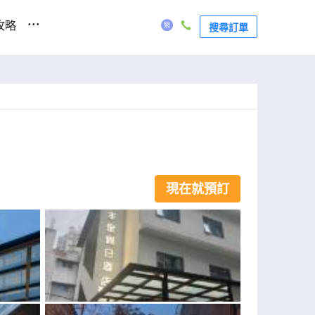
...
攻略
搜尋訂單
現在就預訂