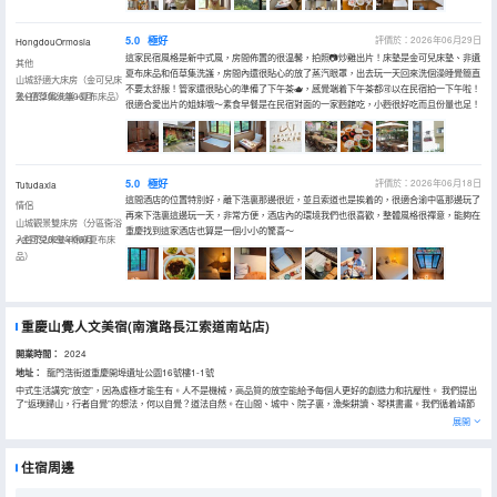
5.0
極好
評價於：2026年06月29日
HongdouOrmosia
這家民宿風格是新中式風，房間佈置的很温馨，拍照📷炒雞出片！床墊是金可兒床墊、非遺
其他
夏布床品和佰草集洗護，房間內還很貼心的放了蒸汽眼罩，出去玩一天回來洗個澡睡覺簡直
山城舒適大床房（金可兒床
不要太舒服！管家還很貼心的準備了下午茶🫖，感覺端着下午茶都🉑以在民宿拍一下午啦！
墊+佰草集洗護+夏布床品）
入住於2026年06月
很適合愛出片的姐妹哦～素食早餐是在民宿對面的一家麪館吃，小麪很好吃而且份量也足！
5.0
極好
評價於：2026年06月18日
Tutudaxia
這間酒店的位置特別好，離下浩裏那邊很近，並且索道也是挨着的，很適合渝中區那邊玩了
情侶
再來下浩裏這邊玩一天，非常方便，酒店內的環境我們也很喜歡，整體風格很禪意，能夠在
山城觀景雙床房（分區衞浴
重慶找到這家酒店也算是一個小小的驚喜～
+金可兒床墊+棉麻夏布床
入住於2026年06月
品）
重慶山覺人文美宿(南濱路長江索道南站店)
開業時間：
2024
地址：
龍門浩街道重慶開埠遺址公園16號樓1-1號
中式生活講究“放空”，因為虛極才能生有。人不是機械，高品質的放空能給予每個人更好的創造力和抗壓性。 我們提出
了“返璞歸山，行者自覺”的想法，何以自覺？道法自然。在山間、城中、院子裏，漁柴耕讀、琴棋書畫。我們循着靖節
先生陶淵明的歸園田居精神，“結廬在人境，而無車馬喧；問君何能爾？心遠地自偏”。
展開
民宿在重慶開埠遺址公園2號門入口處，1個帶着竹籬院子的真武功夫茶廬，多間東方現代美學客房，意滿知行靈、動元
正勁開、合炁生定真，每一個客房名字都帶着東方生活哲學的禪意。房間客用床品全為定製款重慶非遺夏布，天然棉麻
材質，自然親膚透氣；親呼小貝智能電動窗簾、定製金可兒床墊、萊芬吹風機，配搭百年老榆木的無漆定製傢俱，天然
住宿周邊
劍麻地墊，天然手工竹編木櫃門，榻榻米地台，隨處隨手可及的天然材質。
在山覺真武功夫茶廬，我們備好了城口本草制香工坊的咸宜古崖柏手工香、城口高山百年古樹紅茶、山覺行素廚師團隊
主理的國際化精緻營養素餐，在千年紅梨木茶台上，與天南地北的人聞香、品茶、讀書、賞花、聽樂，給人生一場像樣