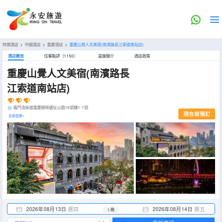
特價酒店
>
中國酒店
>
重慶酒店
>
重慶山覺人文美宿(南濱路長江索道南站店)
酒店概览
住客點評（1150）
設施簡介
酒店政策
重慶山覺人文美宿(南濱路長
江索道南站店)
龍門浩街道重慶開埠遺址公園16號樓1-1號
現在就預訂
全部設施>
2026年08月13日
週四
2026年08月14日
週五
1 晚