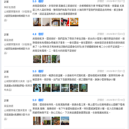
5.0
極好
評價於：2026年07月27日
訪客
房間是榻榻米，非常舒適 距離長江索道好近，去哪裡都很方便 早餐誠不欺我，很豐盛 尤其
與好友旅遊
是工作人員好熱情，整得我們有點不好意思 小海同學不管我們到還是走的時候，都主動拿
山城觀景雙床房（分區衞浴
行李，説話温温和和的 以後去重慶還選他家
+金可兒床墊+棉麻夏布床
入住於2026年07月
品）
4.8
很好
評價於：2026年07月23日
訪客
房間很乾凈，環境很好，我們是為了帶孩子參加活動。前台的小管家小雙同學真的很好，很
家庭旅遊
熱情很有有禮貌👍帶着孩子事多，一會兒要這一會兒要那的，給她發訊息拿東西也很快就送
山城觀景雙床房（分區衞浴
來了！👍 明年孩子再來參加活動的話還會住的🥰 房子總體都很棒 唯二小小的不足就是一，
+金可兒床墊+棉麻夏布床
入住於2026年07月
房間沒有電視，二，衞生巾的排風不是很好
品）
5.0
極好
評價於：2026年07月21日
訪客
房間衞生很好，格調也很温馨，小清新的中式簡約風，還有榻榻米和閣樓，窗景特別棒~床
其他
被是夏布，很舒服。出門走下浩裏景點很近，總之體驗不錯，謝謝小管家哦@小雙
山城簡約觀景大床房（金可
兒床墊+天然乳膠枕+親膚夏
入住於2026年07月
布床品）
5.0
極好
評價於：2026年07月18日
訪客
環境：環境很有特色，在南濱路旁邊，很適合看江景，晚上還可以在開埠遺址公園樓下看夜
家庭旅遊
景很美 服務：服務很好、有下午茶還有歡迎水果，特別要感謝管家小雙，從入住到離店都
山城觀景複式雙床套房（金
照顧得無微不至，耐心又貼心，下次來這邊還會選擇這裏，也會推薦給朋友。
可兒床墊+乳膠枕+夏布床
入住於2026年07月
品）