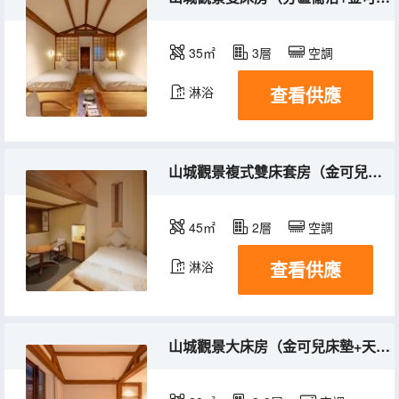
35㎡
3層
空調
查看供應
淋浴
山城觀景複式雙床套房（金可兒床墊+乳膠枕+夏布床品）
45㎡
2層
空調
查看供應
淋浴
山城觀景大床房（金可兒床墊+天然乳膠枕+親膚夏布床品）