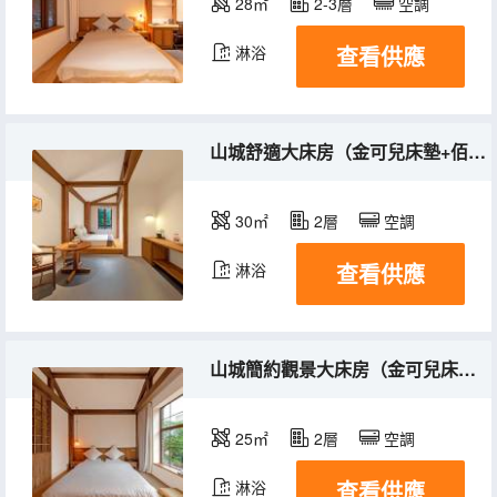
28㎡
2-3層
空調
查看供應
淋浴
山城舒適大床房（金可兒床墊+佰草集洗護+夏布床品）
30㎡
2層
空調
查看供應
淋浴
山城簡約觀景大床房（金可兒床墊+天然乳膠枕+親膚夏布床品）
25㎡
2層
空調
查看供應
淋浴