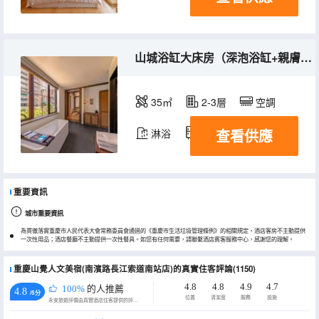
山城浴缸大床房（深泡浴缸+親膚夏布床品+金可兒床墊）
35㎡
2-3層
空調
查看供應
淋浴
冰箱
重要資訊
城市重要資訊
為貫徹落實重慶市人民代表大會常務委員會通過的《重慶市生活垃圾管理條例》的相關規定，酒店客房不主動提供
一次性用品；酒店餐廳不主動提供一次性餐具。如您有任何需要，請聯繫酒店賓客服務中心，感謝您的理解。
重慶山覺人文美宿(南濱路長江索道南站店)的真實住客評論(1150)
4.8
4.8
4.9
4.7
100%
的人推薦
4.8
/5分
位置
清潔度
服務
設施
永安旅遊評價由真實酒店住客提供的評價。