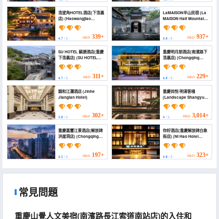
River Cableway
Courtyard High-end
Branch))
Mansion)
浩望角HOTEL酒店(下浩裏
LaMAISON半山民宿 (La
店) (Haowangjiao
MAISON Half Mountain
HOTEL (Xiahuali
Homestay)
Branch)‌)
339+
937+
HKD
HKD
4.7
/ 5
4.8
/ 5
SU HOTEL 蘇適酒店(重慶
重慶明月朋酒店(南濱路下
下浩裏店) (SU HOTEL
浩裏店) (Chongqing
CHONGQING XIAHAOLI)
Mingyue Peng Hotel
(Nanshan Longmen
Haolaojie Branch))
311+
229+
HKD
HKD
4.7
/ 5
4.8
/ 5
錦和江瀾酒店 (Jinhe
重慶尚悅·明清客棧
Jianglan Hotel)
(Landscape Shangyue
Dynasty Inn)
302+
3,014+
HKD
HKD
3.8
/ 5
4
/ 5
重慶嘉璽江景酒店(解放碑
你好酒店(重慶解放碑白象
洪崖洞店) (Chongqing
街店) (Ni Hao Hotel
Jiaxi River View Hotel)
(Chongqing Jiefangbei
Baixiang Street))
197+
323+
HKD
HKD
4.5
/ 5
4.8
/ 5
常見問題
重慶山覺人文美宿(南濱路長江索道南站店)的入住和