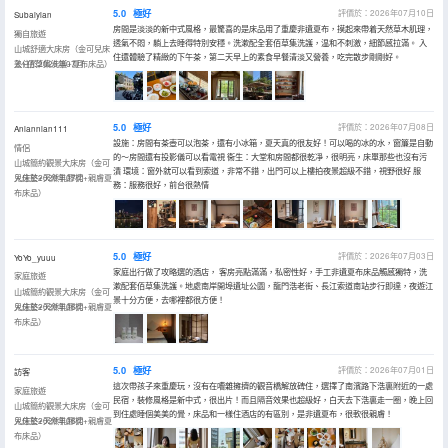
5.0
極好
評價於：2026年07月10日
Subaiyian
房間是淡淡的新中式風格，最驚喜的是床品用了重慶非遺夏布，摸起來帶着天然草木肌理，
獨自旅遊
透氣不悶，躺上去睡得特別安穩。洗漱配全套佰草集洗護，温和不刺激，細節感拉滿。 入
山城舒適大床房（金可兒床
住還體驗了精緻的下午茶，第二天早上的素食早餐清淡又營養，吃完散步剛剛好。
墊+佰草集洗護+夏布床品）
入住於2026年07月
5.0
極好
評價於：2026年07月08日
Aniannian111
設施：房間有茶壺可以泡茶，還有小冰箱，夏天真的很友好！可以喝的冰的水，窗簾是自動
情侶
的～房間還有投影儀可以看電視 衞生：大堂和房間都很乾凈，很明亮，床單那些也沒有污
山城簡約觀景大床房（金可
漬 環境：窗外就可以看到索道，非常不錯，出門可以上樓拍夜景超級不錯，視野很好 服
兒床墊+天然乳膠枕+親膚夏
入住於2026年07月
務：服務很好，前台很熱情
布床品）
5.0
極好
評價於：2026年07月03日
YoYo_yuuu
家庭出行做了攻略選的酒店， 客房亮點滿滿，私密性好，手工非遺夏布床品觸感獨特，洗
家庭旅遊
漱配套佰草集洗護。地處南岸開埠遺址公園，龍門浩老街、長江索道南站步行即達，夜遊江
山城簡約觀景大床房（金可
景十分方便，去哪裡都很方便！
兒床墊+天然乳膠枕+親膚夏
入住於2026年06月
布床品）
5.0
極好
評價於：2026年07月01日
訪客
這次帶孩子來重慶玩，沒有在嘈雜擁擠的觀音橋解放碑住，選擇了南濱路下浩裏附近的一處
家庭旅遊
民宿，裝修風格是新中式，很出片！而且隔音效果也超級好，白天去下浩裏走一圈，晚上回
山城簡約觀景大床房（金可
到住處睡個美美的覺，床品和一樣住酒店的有區別，是非遺夏布，很軟很親膚！
兒床墊+天然乳膠枕+親膚夏
入住於2026年06月
布床品）