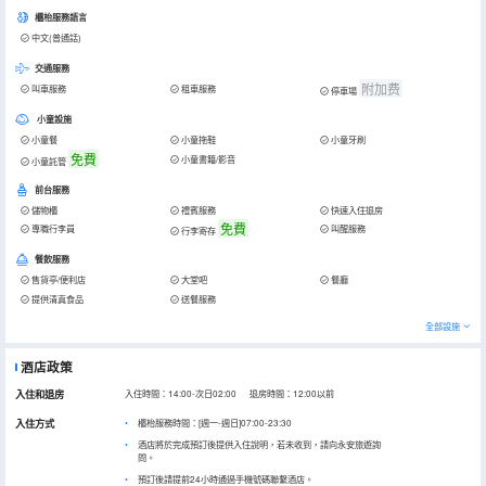
櫃枱服務語言
中文(普通話)
交通服務
附加费
叫車服務
租車服務
停車場
小童設施
小童餐
小童拖鞋
小童牙刷
免費
小童書籍/影音
小童託管
前台服務
儲物櫃
禮賓服務
快速入住退房
免費
專職行李員
叫醒服務
行李寄存
餐飲服務
售貨亭/便利店
大堂吧
餐廳
提供清真食品
送餐服務
全部設施
酒店政策
入住和退房
入住時間：14:00-次日02:00 退房時間：12:00以前
入住方式
櫃枱服務時間：[週一-週日]07:00-23:30
酒店將於完成預訂後提供入住說明，若未收到，請向永安旅遊詢
問。
預訂後請提前24小時通過手機號碼聯繫酒店。