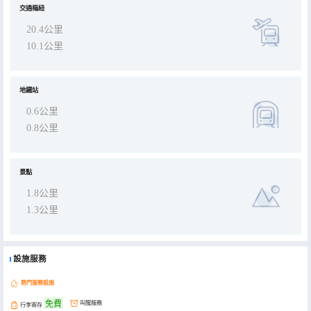
的停頓，品味慢即是快的愜意生活瞬間。快是功夫，慢更是功夫。
交通樞紐
20.4公里
10.1公里
地鐵站
0.6公里
0.8公里
景點
1.8公里
1.3公里
設施服務
熱門服務設施
免費
叫醒服務
行李寄存