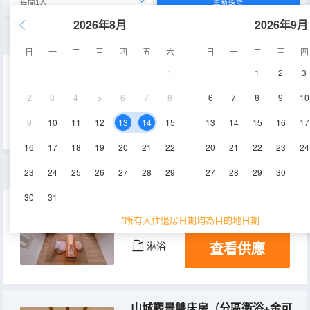
重新搜尋
2026年8月
2026年9月
山城觀景套房（獨立茶歇+大空間平層+天然夏布床品）
日
一
二
三
四
五
六
日
一
二
三
四
1
1
2
3
42㎡
3層
空調
2
3
4
5
6
7
8
6
7
8
9
10
查看供應
淋浴
冰箱
9
10
11
12
13
14
15
13
14
15
16
17
16
17
18
19
20
21
22
20
21
22
23
24
山城觀景複式套房（超大落地窗+獨立茶空間+深睡床品）
23
24
25
26
27
28
29
27
28
29
30
30
31
45㎡
2層
空調
*所有入住退房日期均為目的地日期
查看供應
淋浴
山城觀景雙床房（分區衞浴+金可兒床墊+棉麻夏布床品）