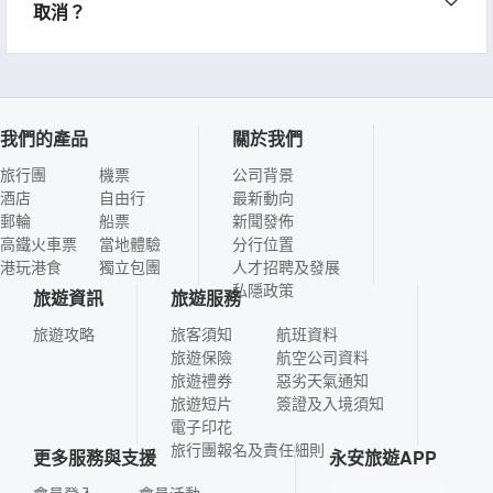
取消？
我們的產品
關於我們
旅行團
機票
公司背景
酒店
自由行
最新動向
郵輪
船票
新聞發佈
高鐵火車票
當地體驗
分行位置
港玩港食
獨立包團
人才招聘及發展
私隱政策
旅遊資訊
旅遊服務
旅遊攻略
旅客須知
航班資料
旅遊保險
航空公司資料
旅遊禮券
惡劣天氣通知
旅遊短片
簽證及入境須知
電子印花
旅行團報名及責任細則
更多服務與支援
永安旅遊APP
會員登入
會員活動