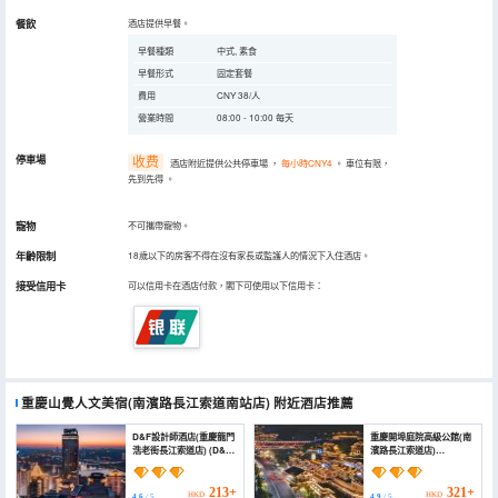
餐飲
酒店提供早餐。
早餐種類
中式, 素食
早餐形式
固定套餐
費用
CNY 38/人
營業時間
08:00 - 10:00 每天
停車場
收费
酒店附近提供公共停車場
，
每小時CNY4
。
車位有限，
先到先得
。
寵物
不可攜帶寵物。
年齡限制
18歲以下的房客不得在沒有家長或監護人的情況下入住酒店。
接受信用卡
可以信用卡在酒店付款，閣下可使用以下信用卡：
重慶山覺人文美宿(南濱路長江索道南站店)
附近酒店推薦
D&F設計師酒店(重慶龍門
重慶開埠庭院高級公館(南
浩老街長江索道店) (D&F
濱路長江索道店)
Designer Hotel
(Chongqing Nanbin
(Chongqing
Road Yangtze River
Longmenhao Yangtze
Cableway Opening Port
213+
321+
HKD
HKD
4.6
/ 5
4.9
/ 5