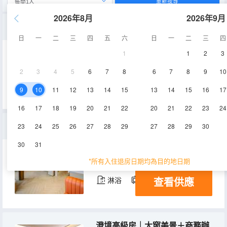
重新搜尋
2026年8月
2026年9月
恬居大床房| 舒適辦公區+靜雅享受
日
一
二
三
四
五
六
日
一
二
三
四
1
1
2
3
35-40㎡
3-6層
空調
2
3
4
5
6
7
8
6
7
8
9
10
查看供應
淋浴
電視機
9
10
11
12
13
14
15
13
14
15
16
17
16
17
18
19
20
21
22
20
21
22
23
24
親子家庭房| 孩子獨立小天地
23
24
25
26
27
28
29
27
28
29
30
30
31
38-42㎡
4-6層
空調
*所有入住退房日期均為目的地日期
查看供應
淋浴
電視機
冰箱
澄境高級房｜大窗美景＋商務辦公區