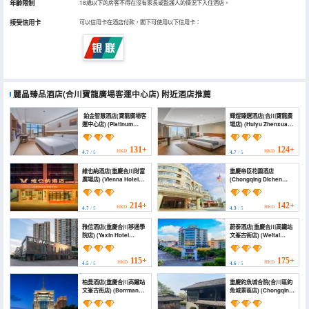
年齡限制
18歲以下的房客不得在沒有家長或監護人的情況下入住酒店。
接受信用卡
可以信用卡在酒店付款，閣下可使用以下信用卡：
麗晶臻品酒店(合川寶龍廣場客運中心店)
附近酒店推薦
鉑金智慧酒店(寶龍廣場客
輝煜臻選酒店(合川寶龍廣
運中心店) (Platinum
場店) (Huiyu Zhenxuan
Smart Hotel)
Hotel (Hechuan
Baolong Square
Branch))
131+
124+
HKD
HKD
4.7
/ 5
4.7
/ 5
維也納酒店(重慶合川財富
重慶帝臣花園酒店
廣場店) (Vienna Hotel
(Chongqing Dichen
(Chongqing Hechuan
Garden Hotel)
Fortune Plaza))
214+
142+
HKD
HKD
4.7
/ 5
4.3
/ 5
雅信酒店(重慶合川移通學
蔚泰酒店(重慶合川高鐵站
院店) (Yaxin Hotel
文峯古街店) (Weitai
(Chongqing Hechuan
Hotel)
Yitong College Branch))
115+
175+
HKD
HKD
4.5
/ 5
4.6
/ 5
柏曼酒店(重慶合川高鐵站
重慶釣魚城合院(合川區釣
文峯古街店) (Borrman
魚城景區店) (Chongqing
Hotel (Chongqing
Fishing City Heyuan
Hechuan High-Speed
Homestay)