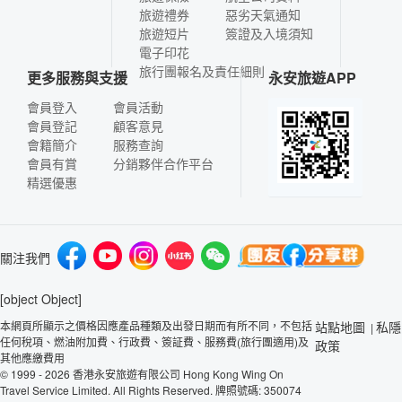
旅遊禮券
惡劣天氣通知
旅遊短片
簽證及入境須知
電子印花
旅行團報名及責任細則
更多服務與支援
永安旅遊APP
會員登入
會員活動
會員登記
顧客意見
會籍簡介
服務查詢
會員有賞
分銷夥伴合作平台
精選優惠
關注我們
[object Object]
本網頁所顯示之價格因應產品種類及出發日期而有所不同，不包括
站點地圖
私隱
|
任何稅項、燃油附加費、行政費、簽証費、服務費(旅行團適用)及
政策
其他應繳費用
© 1999 - 2026 香港永安旅遊有限公司 Hong Kong Wing On
Travel Service Limited. All Rights Reserved. 牌照號碼: 350074