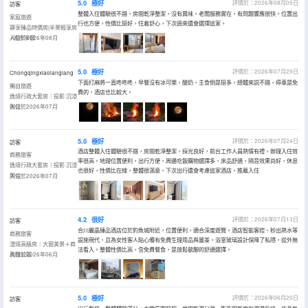
5.0
極好
評價於：2026年08月05日
訪客
整體入住體驗很不錯，房間乾淨整潔，沒有異味。老闆服務實在，有問題響應很快。位置出
家庭旅遊
行也方便，性價比挺好，住着舒心，下次過來還會選擇這家。
靜享臻品特價房|半景輕享房
+城市半窗
入住於2026年08月
5.0
極好
評價於：2026年07月29日
Chongqingxiaolanglang
下面打麻將一直咚咚咚，早餐沒有冰可樂，酸奶，主食倒是挺多，總體來説不錯，停車是免
獨自旅遊
費的，酒店也比較大。
逸境行政大套房｜投影·沉浸
辦公
入住於2026年07月
5.0
極好
評價於：2026年07月24日
訪客
酒店整體入住體驗很不錯，房間乾淨整潔，採光良好，前台工作人員熱情有禮，辦理入住效
商務旅客
率很高。地理位置便利，出行方便，周邊吃飯購物選擇多，床品舒適，隔音效果尚好，休息
逸境行政大套房｜投影·沉浸
也很好，性價比在線，整體很滿意，下次出行還會考慮這家酒店，推薦入住
辦公
入住於2026年07月
4.2
很好
評價於：2026年07月13日
訪客
合川麗晶臻品酒店位於釣魚城附近，位置便利，適合深度遊覽。酒店智能客控、秒出熱水等
商務旅客
設施現代，且為女性客人貼心備有免費生理用品與薑茶。浴室玻璃設計保障了私隱，從外無
澄境高級房｜大窗美景＋商
法看入。整體性價比高，含免費餐食，是放鬆歇腳的舒適選擇。
務辦公區
入住於2026年06月
5.0
極好
評價於：2026年06月20日
訪客