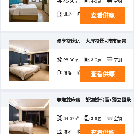
45-50㎡
4-6層
空調
查看供應
淋浴
電視機
冰箱
漫享雙床房｜大屏投影+城市街景
28-30㎡
3-6層
空調
查看供應
淋浴
電視機
尊逸雙床房｜舒適辦公區+獨立窗景
34-37㎡
3-6層
空調
查看供應
淋浴
電視機