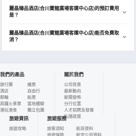
麗晶臻品酒店(合川寶龍廣場客運中心店)的預訂費用
是？
麗晶臻品酒店(合川寶龍廣場客運中心店)能否免費取
消？
我們的產品
關於我們
旅行團
機票
公司背景
酒店
自由行
最新動向
郵輪
船票
新聞發佈
高鐵火車票
當地體驗
分行位置
港玩港食
獨立包團
人才招聘及發展
私隱政策
旅遊資訊
旅遊服務
旅遊攻略
旅客須知
航班資料
旅遊保險
航空公司資料