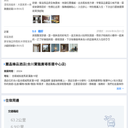
其他
舒適，衞浴用品齊全無異味，地理位置優越，出去逛街很方便，早餐菜品豐富口味不錯，環
澄境高級房｜大窗美景＋商
境安靜隔音好，性價比出眾，服務細緻貼心，入住舒心，特別推薦入住，下次出行還會選擇
務辦公區
入住於2026年06月
這家[強][強]
5.0
極好
評價於：2026年06月01日
訪客
房間整潔舒適，是一個休息的好地方，這次來合川玩特別滿意，帶孩子和她的小夥伴一起來
家庭旅遊
的，訂了好幾個房間，都很滿意，下次有機會再來合川的話會再次入住的👌👌
靜享臻品特價房|半景輕享房
+城市半窗
入住於2026年05月
麗晶臻品酒店(合川寶龍廣場客運中心店)
開業時間：
2024
地址：
合陽城街道馬家溝路19號
酒店位於合川區合陽城馬家溝19號（興盈國際 漫度咖啡樓上)，酒店交通十分便利，比鄰周邊學院//客運中心//充分滿足
你的旅遊//出差/購物//娛樂//餐飲//等需求，酒店風格以簡潔輕奢格調，主要是環境好，價格優，服務好，我們在這裏與你
不見不散，歡迎您的光臨！
展開
住宿周邊
交通樞紐
63.2公里
6.9公里