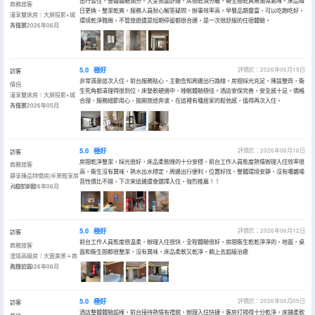
出行暫住，整體體驗滿分。大堂氛圍舒服，房間乾濕分離，衞生間乾爽無潮濕氣味。床品每
商務旅客
日更換，整潔乾爽。服務人員耐心解答疑問，辦事效率高。早餐品類豐富，可以吃飽吃好。
漫享雙床房｜大屏投影+城
環境乾淨雅緻，不管旅遊還是短期停留都很合適，是一次很舒服的住宿體驗。
市街景
入住於2026年06月
5.0
極好
評價於：2026年06月19日
訪客
非常滿意這次入住。前台服務貼心，主動告知周邊出行路線。房間採光充足，陳設整齊，衞
情侶
生死角都清理得很到位。床墊軟硬適中，睡眠體驗極佳。酒店安保完善，安全感十足。價格
漫享雙床房｜大屏投影+城
合理，服務細節用心，拋開旅途奔波，在這裡有種居家的鬆弛感，值得再次入住。
市街景
入住於2026年05月
5.0
極好
評價於：2026年06月16日
訪客
房間乾淨整潔，採光很好，床品柔軟睡的十分安穩，前台工作人員態度熱情辦理入住效率很
商務旅客
高，衞生沒有異味，熱水出水穩定，周邊出行便利，位置好找，整體環境安靜，沒有嘈雜噪
靜享臻品特價房|半景輕享房
音性價比不錯，下次來這邊還會選擇入住，強烈推薦！！
+城市半窗
入住於2026年06月
5.0
極好
評價於：2026年06月12日
訪客
前台工作人員態度很温柔，辦理入住很快，全程體驗很好，房間衞生乾乾淨淨的，地面，桌
商務旅客
面和衞生間都很整潔，沒有異味，床品柔軟又乾淨，躺上去超級治癒
澄境高級房｜大窗美景＋商
務辦公區
入住於2026年06月
5.0
極好
評價於：2026年06月05日
訪客
酒店整體體驗超棒，前台接待熱情有禮貌，辦理入住快捷，客房打掃得十分乾淨，床鋪柔軟