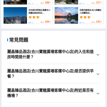
Railway Station
188+
317+
HKD
HKD
4.7
/ 5
4.7
/ 5
Wenfeng Ancient
Street))
光年設計師酒店(重慶合川
尚晟花園酒店(合川高鐵站
高鐵站區政府店)
人民醫院店)
(Guangnian Design
(Shangcheng Garden
Hotel (Chongqing
Hotel)
Hechuan High-speed
184+
145+
HKD
HKD
4.9
/ 5
4.7
/ 5
Railway Station District
Government))
常見問題
麗晶臻品酒店(合川寶龍廣場客運中心店)的入住和退
房時間是什麼？
麗晶臻品酒店(合川寶龍廣場客運中心店)是否提供早
餐？
麗晶臻品酒店(合川寶龍廣場客運中心店)附近是否有
機場？