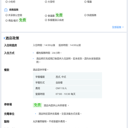
小吃吧
大堂吧
餐廳
商務服務
免費
共享辦公空間
快遞服務
會議廳
免費
多媒體演示系統
傳真/複印
全部設施
酒店政策
入住和退房
入住時間：14:00以後 退房時間：14:00以前
入住方式
櫃枱服務時間：24小時。
酒店將於完成預訂後提供入住說明，若未收到，請向永安旅遊詢
問。
餐飲
酒店提供早餐。
早餐種類
西式, 中式
早餐形式
自助餐
費用
CNY 15/人
營業時間
07:00 - 10:30 每天
停車場
免费
酒店內提供公共停車場
。
充電車位
•
酒店附近提供充電樁，交直流複合式充電。
寵物
允許攜帶寵物，不收取額外費用。