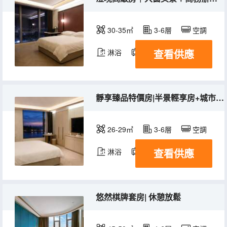
30-35㎡
3-6層
空調
查看供應
淋浴
電視機
靜享臻品特價房|半景輕享房+城市半窗
26-29㎡
3-6層
空調
查看供應
淋浴
電視機
悠然棋牌套房| 休憩放鬆