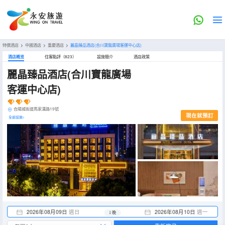
特價酒店
>
中國酒店
>
重慶酒店
>
麗晶臻品酒店(合川寶龍廣場客運中心店)
酒店概览
住客點評（823）
設施簡介
酒店政策
麗晶臻品酒店(合川寶龍廣場
客運中心店)
合陽城街道馬家溝路19號
現在就預訂
全部設施>
2026年08月09日
週日
2026年08月10日
週一
1 晚