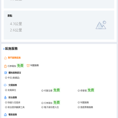
景點
4.3公里
2.6公里
設施服務
熱門服務設施
免費
叫醒服務
行李寄存
櫃枱服務語言
中文(普通話)
交通服務
免費
免費
充電車位
代客泊車
停車場
前台服務
免費
快速入住退房
叫醒服務
行李寄存
前台提供翻譯工具
電子身份證入住
旅遊票務服務
餐飲服務