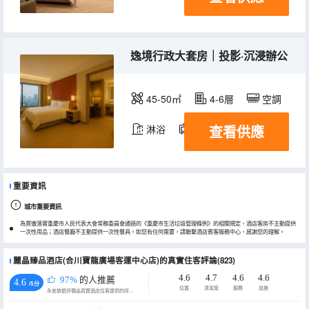
逸境行政大套房｜投影·沉浸辦公
45-50㎡
4-6層
空調
查看供應
淋浴
電視機
冰箱
重要資訊
城市重要資訊
為貫徹落實重慶市人民代表大會常務委員會通過的《重慶市生活垃圾管理條例》的相關規定，酒店客房不主動提供
一次性用品；酒店餐廳不主動提供一次性餐具。如您有任何需要，請聯繫酒店賓客服務中心，感謝您的理解。
麗晶臻品酒店(合川寶龍廣場客運中心店)的真實住客評論(823)
4.6
4.7
4.6
4.6
97%
的人推薦
4.6
/5分
位置
清潔度
服務
設施
永安旅遊評價由真實酒店住客提供的評價。