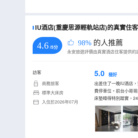
酒店樓下/周邊廣場晚上7-9點，可能會有噪音影響，
IU酒店(重慶思源輕軌站店)的真實住客評
98%
的人推薦
4.6
/5分
永安旅遊評價由真實酒店住客提供的
5.0
訪客
極好
商務旅客
出差住了一晚IU酒店
費停車位。前台小哥哥
標準大床房
床墊睡得特別踏實，2
入住於2026年07月