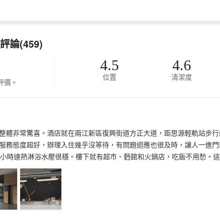
敬請諒解。
論(459)
4.5
4.6
位置
清潔度
評價。
，整體非常驚喜。酒店就在兩江新區復興街道方正大道，距思源輕軌站步行
服務態度超好，辦理入住幾乎沒等待，有問題迴應也很及時，讓人一進門
4小時速熱淋浴水壓很穩。樓下就有超市、麪館和火鍋店，吃飯不用愁。