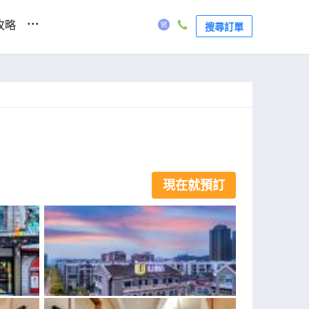
...
攻略
搜尋訂單
現在就預訂