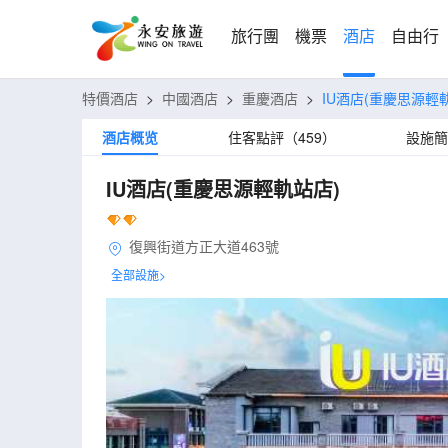
旅行團
機票
酒店
自由行
特價酒店
>
中國酒店
>
重慶酒店
>
IU酒店(重慶思源輕
酒店概览
住客點評（459）
設施簡
IU酒店(重慶思源輕軌站店)
復興街道方正大道463號
全部設施>