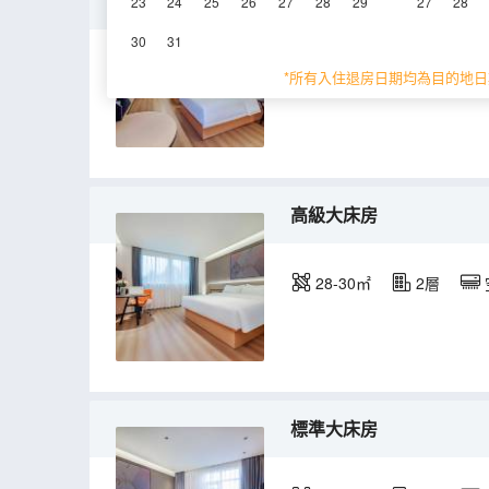
高級雙床房
23
24
25
26
27
28
29
27
28
30
31
28-30㎡
2層
*所有入住退房日期均為目的地日
高級大床房
28-30㎡
2層
標準大床房