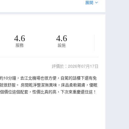
展開
4.6
4.6
服務
設施
評價於：2026年07月17日
約10分鐘，去江北機場也很方便，自駕的話樓下還有免
就很舒服。 房間乾淨整潔無異味，床品柔軟親膚，優眠
這個價位這個配套，性價比真的高，下次來重慶還住這！